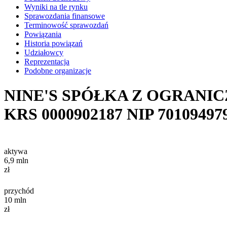
Wyniki na tle rynku
Sprawozdania finansowe
Terminowość sprawozdań
Powiązania
Historia powiązań
Udziałowcy
Reprezentacja
Podobne organizacje
NINE'S SPÓŁKA Z OGRANI
KRS
0000902187
NIP
70109497
aktywa
6,9
mln
zł
przychód
10
mln
zł