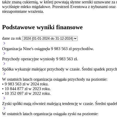
także znaną cukiernią, w której powstają słynne serniki uznawane za
wyciśnięte mleko migdałowe. Przestrzeń Eventowa z trybunami oraz
niezapomniane wrażenia.
Podstawowe wyniki finansowe
dane za rok
Organizacja Nine's osiągnęła 9 983 563 zł przychodów.
Przychody operacyjne wyniosły 9 983 563 zł.
Spółka wykazuje
malejące
przychody w czasie.
Średni spadek przyc
W ostatnich latach organizacja osiągała przychody na poziomie:
• 9 983 563 zł w 2024 roku.
• 10 844 877 zł w 2023 roku.
• 10 352 097 zł w 2022 roku.
Zyski spółki mają
również
malejącą
tendencję w czasie.
Średni spade
W ostatnich latach organizacja osiągała zyski na poziomie: