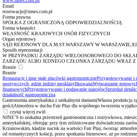
www.nines.com.pl/
Email
rezerwacje@nines.com.pl
Forma prawna
SPÓŁKA Z OGRANICZONĄ ODPOWIEDZIALNOŚCIĄ
Forma własności
WŁASNOŚĆ KRAJOWYCH OSÓB FIZYCZNYCH
Organ rejestrowy
SĄD REJONOWY DLA M.ST.WARSZAWY W WARSZAWIE,X
Sposób reprezentacji
W PRZYPADKU ZARZĄDU WIELOOSOBOWEGO DO SKŁAD
ZARZĄDU ALBO JEDNEGO CZŁONKA ZARZĄDU WRAZ 
Branże
Branże
Restauracje i inne stałe placówki gastronomiczne
Przygotowywanie i d
spożywczych, gdzie indziej niesklasyfikowana
Wytwarzanie gotowych
finansowych
Przygotowywanie i podawanie napojów
Sprzedaż detal
działalność gastronomiczna
Gastronomia amerykańska z unikalnymi daniami
|
Własna produkcja s
gości
|
Atmosfera w duchu Fair Play dla wspólnego tworzenia wyjątk
czytaj więcej
zwiń
NINE’S to unikalna przestrzeń gastronomiczna i rozrywkowa, mieszc
amerykańskiej, oferując przy tym zróżnicowane doświadczenia zaró
Krzanowskim, kładzie nacisk na wartości Fair Play, tworząc atmosfer
od romantycznych kolacji, przez spotkania biznesowe, aż po rodzinn