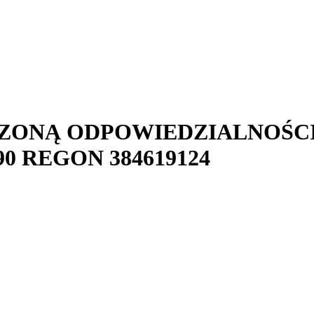
CZONĄ ODPOWIEDZIALNOŚC
90
REGON
384619124