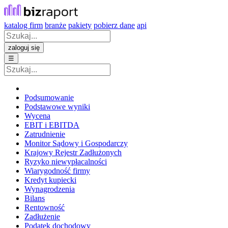
katalog firm
branże
pakiety
pobierz dane
api
zaloguj się
☰
Podsumowanie
Podstawowe wyniki
Wycena
EBIT i EBITDA
Zatrudnienie
Monitor Sądowy i Gospodarczy
Krajowy Rejestr Zadłużonych
Ryzyko niewypłacalności
Wiarygodność firmy
Kredyt kupiecki
Wynagrodzenia
Bilans
Rentowność
Zadłużenie
Podatek dochodowy