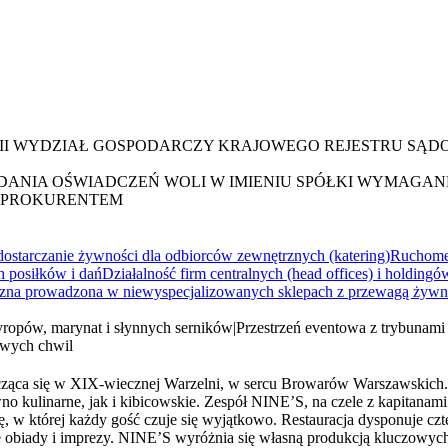
III WYDZIAŁ GOSPODARCZY KRAJOWEGO REJESTRU SĄ
ANIA OŚWIADCZEŃ WOLI W IMIENIU SPÓŁKI WYMAGAN
Z PROKURENTEM
ostarczanie żywności dla odbiorców zewnętrznych (katering)
Ruchome
 posiłków i dań
Działalność firm centralnych (head offices) i holdi
iczna prowadzona w niewyspecjalizowanych sklepach z przewagą żywn
yropów, marynat i słynnych serników
|
Przestrzeń eventowa z trybunam
owych chwil
ząca się w XIX-wiecznej Warzelni, w sercu Browarów Warszawskich. T
wno kulinarne, jak i kibicowskie. Zespół NINE’S, na czele z kapita
ę, w której każdy gość czuje się wyjątkowo. Restauracja dysponuje czt
e obiady i imprezy. NINE’S wyróżnia się własną produkcją kluczowych