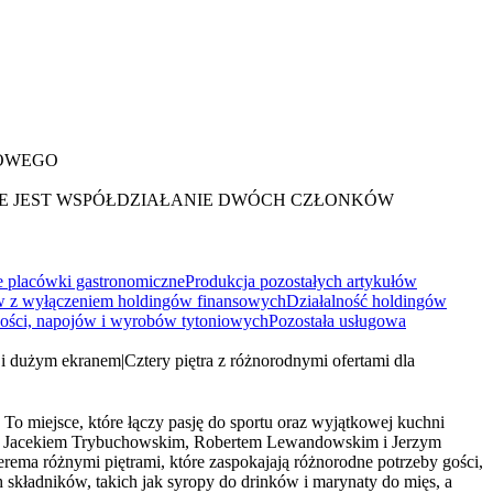
DOWEGO
E JEST WSPÓŁDZIAŁANIE DWÓCH CZŁONKÓW
 placówki gastronomiczne
Produkcja pozostałych artykułów
ngów z wyłączeniem holdingów finansowych
Działalność holdingów
ości, napojów i wyrobów tytoniowych
Pozostała usługowa
i i dużym ekranem
|
Cztery piętra z różnorodnymi ofertami dla
o miejsce, które łączy pasję do sportu oraz wyjątkowej kuchni
nami Jacekiem Trybuchowskim, Robertem Lewandowskim i Jerzym
erema różnymi piętrami, które zaspokajają różnorodne potrzeby gości,
 składników, takich jak syropy do drinków i marynaty do mięs, a