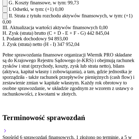
G.
Koszty finansowe, w tym:
99,73
I.
Odsetki, w tym:
(+1)
0,00
II.
Strata z tytułu rozchodu aktywów finansowych, w tym:
(+1)
0,00
III.
Aktualizacja wartości aktywów finansowych
0,00
H.
Zysk (strata) brutto (C + D - E + F - G)
442 845,04
I.
Podatek dochodowy
94 893,00
J.
Zysk (strata) netto (H - I)
347 952,04
Pełne sprawozdania finansowe organizacji Wiernik PRO składane
są do Krajowego Rejestru Sądowego (e-KRS) i obejmują rachunek
zysków i strat (przychody, koszty, zysk lub strata netto), bilans
(aktywa, kapitał własny i zobowiązania), a tam, gdzie jednostka je
sporządziła - także rachunek przepływów pieniężnych (cash flow) i
zestawienie zmian w kapitale własnym. Każdy rok obrotowy to
osobne sprawozdanie, w układzie zgodnym ze wzorem z ustawy o
rachunkowości, z kwotami w złotych.
Terminowość sprawozdań
Spośród 6 sprawozdań finansowych, 1 złożono po terminie, a 5 w