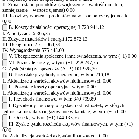
II.
Zmiana stanu produktów (zwiększenie – wartość dodatnia,
zmniejszenie – wartość ujemna)
0,00
III.
Koszt wytworzenia produktów na własne potrzeby jednostki
0,00
B.
Koszty działalności operacyjnej
3 723 944,12
I.
Amortyzacja
5 365,85
II.
Zużycie materiałów i energii
172 872,13
III.
Usługi obce
2 711 960,39
IV.
Wynagrodzenia
575 448,00
V.
Ubezpieczenia społeczne i inne świadczenia, w tym:
(+1)
0,00
VI.
Pozostałe koszty, w tym:
(+1)
258 297,75
C.
Zysk (strata) ze sprzedaży (A–B)
101 928,70
D.
Pozostałe przychody operacyjne, w tym:
216,18
1.
Aktualizacja wartości aktywów niefinansowych
0,00
E.
Pozostałe koszty operacyjne, w tym:
0,00
1.
Aktualizacja wartości aktywów niefinansowych
0,00
F.
Przychody finansowe, w tym:
340 799,89
I.
Dywidendy i udziały w zyskach od jednostek, w których
jednostka posiada zaangażowanie w kapitale, w tym:
(+1)
0,00
II.
Odsetki, w tym:
(+1)
144 133,56
III.
Zysk z tytułu rozchodu aktywów finansowych, w tym:
(+1)
0,00
IV.
Aktualizacja wartości aktywów finansowych
0,00