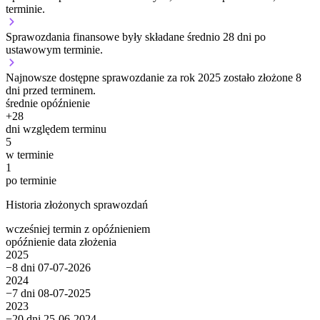
terminie.
Sprawozdania finansowe były składane średnio 28 dni po
ustawowym terminie.
Najnowsze dostępne sprawozdanie za rok 2025 zostało złożone 8
dni przed terminem.
średnie opóźnienie
+
28
dni względem terminu
5
w terminie
1
po terminie
Historia złożonych sprawozdań
wcześniej
termin
z opóźnieniem
opóźnienie
data złożenia
2025
−8 dni
07-07-2026
2024
−7 dni
08-07-2025
2023
−20 dni
25-06-2024