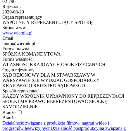
02-796
Rejestracja
2020-08-20
Organ reprezentujący
WSPÓLNICY REPREZENTUJĄCY SPÓŁKĘ
Strona www
www.wiernik.pl
Email
biuro@wiernik.pl
Forma prawna
SPÓŁKA KOMANDYTOWA
Forma własności
WŁASNOŚĆ KRAJOWYCH OSÓB FIZYCZNYCH
Organ rejestrowy
SĄD REJONOWY DLA M.ST.WARSZAWY W
WARSZAWIE,XIII WYDZIAŁ GOSPODARCZY
KRAJOWEGO REJESTRU SĄDOWEGO
Sposób reprezentacji
KAŻDY WSPÓLNIK UPRAWNIONY DO REPREZENTACJI
SPÓŁKI MA PRAWO REPREZENTOWAĆ SPÓŁKĘ
SAMODZIELNIE.
Branże
Branże
Działalność związana z produkcją filmów, nagrań wideo i
programów telewizyjnych
Działalność postprodukcyjna związana z