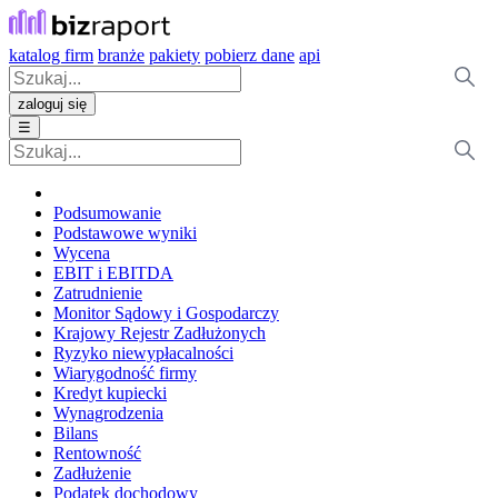
katalog firm
branże
pakiety
pobierz dane
api
zaloguj się
☰
Podsumowanie
Podstawowe wyniki
Wycena
EBIT i EBITDA
Zatrudnienie
Monitor Sądowy i Gospodarczy
Krajowy Rejestr Zadłużonych
Ryzyko niewypłacalności
Wiarygodność firmy
Kredyt kupiecki
Wynagrodzenia
Bilans
Rentowność
Zadłużenie
Podatek dochodowy