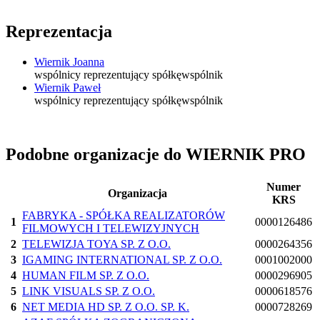
Reprezentacja
Wiernik Joanna
wspólnicy reprezentujący spółkę
wspólnik
Wiernik Paweł
wspólnicy reprezentujący spółkę
wspólnik
Podobne organizacje do WIERNIK PRO
Numer
Organizacja
KRS
FABRYKA - SPÓŁKA REALIZATORÓW
1
0000126486
FILMOWYCH I TELEWIZYJNYCH
2
TELEWIZJA TOYA SP. Z O.O.
0000264356
3
IGAMING INTERNATIONAL SP. Z O.O.
0001002000
4
HUMAN FILM SP. Z O.O.
0000296905
5
LINK VISUALS SP. Z O.O.
0000618576
6
NET MEDIA HD SP. Z O.O. SP. K.
0000728269