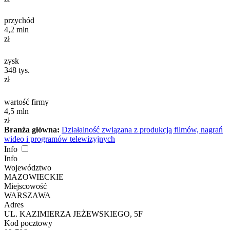
przychód
4,2
mln
zł
zysk
348
tys.
zł
wartość firmy
4,5
mln
zł
Branża główna:
Działalność związana z produkcją filmów, nagrań
wideo i programów telewizyjnych
Info
Info
Województwo
MAZOWIECKIE
Miejscowość
WARSZAWA
Adres
UL. KAZIMIERZA JEŻEWSKIEGO, 5F
Kod pocztowy