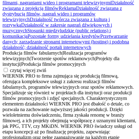
filmami, nagraniami wideo i programami telewizyjnymi
Działalność
związana z projekcją filmów
Reklama
Działalność związana z
dystrybucją filmów, nagrań wideo i programów
telewizyjnych
Działalność twórcza związana z kulturą i
rozrywką
Działalność w zakresie nagrań dźwiękowych i
muzycznych
Stosunki międzyludzkie (public relations) i
komunikacja
Pozostałe formy udzielania kredytów
Przetwarzanie
danych; zarządzanie stronami internetowymi (hosting) i podobna
działalność; działalność portali internetowych
Produkcja filmów fabularnych
|
Realizacja programów
telewizyjnych
|
Tworzenie spotów reklamowych
|
Projekty dla
instytucji
|
Produkcja filmów promocyjnych
czytaj więcej
zwiń
WIERNIK PRO to firma zajmująca się produkcją filmową,
oferująca kompleksowe usługi z zakresu realizacji filmów
fabularnych, programów telewizyjnych oraz spotów reklamowych.
Specjalizuje się również w projektach dla instytucji oraz produkcji
filmów promocyjnych i zdjęć specjalnych. Charakterystycznym
elementem działalności WIERNIK PRO jest dbałość o detale, co
pozwala na zachowanie najwyższej jakości produkcji. Dzięki
wieloletniemu doświadczeniu, firma zyskała renomę w branży
filmowej, a ich projekty obejmują współpracę z uznanymi klientami,
jak PPG, TTV, czy MKiDN. WIERNIK PRO świadczy usługi od
etapu koncepcji aż po finalizację projektu, zapewniając
profesjonalizm oraz pełne zaangażowanie na każdym etapie