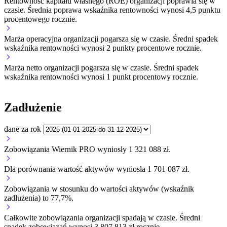
Rentowność kapitału własnego (ROE) organizacji
poprawia się w
czasie.
Średnia poprawa wskaźnika rentowności wynosi 4,5 punktu
procentowego rocznie.
Marża operacyjna organizacji
pogarsza się w czasie.
Średni spadek
wskaźnika rentowności wynosi 2 punkty procentowe rocznie.
Marża netto organizacji
pogarsza się w czasie.
Średni spadek
wskaźnika rentowności wynosi 1 punkt procentowy rocznie.
Zadłużenie
dane za rok
Zobowiązania Wiernik PRO wyniosły 1 321 088 zł.
Dla porównania wartość aktywów wyniosła 1 701 087 zł.
Zobowiązania w stosunku do wartości aktywów (wskaźnik
zadłużenia) to 77,7%.
Całkowite zobowiązania organizacji
spadają w czasie.
Średni
spadek zobowiązań wynosi 3 807 813 zł rocznie.