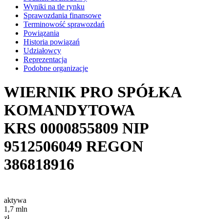
Wyniki na tle rynku
Sprawozdania finansowe
Terminowość sprawozdań
Powiązania
Historia powiązań
Udziałowcy
Reprezentacja
Podobne organizacje
WIERNIK PRO SPÓŁKA
KOMANDYTOWA
KRS
0000855809
NIP
9512506049
REGON
386818916
aktywa
1,7
mln
zł