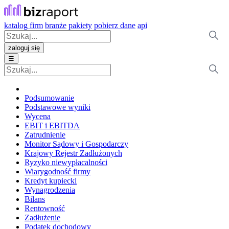
katalog firm
branże
pakiety
pobierz dane
api
zaloguj się
☰
Podsumowanie
Podstawowe wyniki
Wycena
EBIT i EBITDA
Zatrudnienie
Monitor Sądowy i Gospodarczy
Krajowy Rejestr Zadłużonych
Ryzyko niewypłacalności
Wiarygodność firmy
Kredyt kupiecki
Wynagrodzenia
Bilans
Rentowność
Zadłużenie
Podatek dochodowy