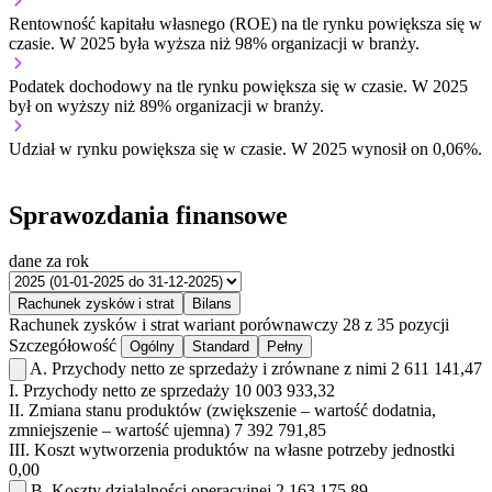
Rentowność kapitału własnego (ROE) na tle rynku
powiększa się w
czasie.
W 2025 była wyższa niż 98% organizacji w branży.
Podatek dochodowy na tle rynku
powiększa się w czasie.
W 2025
był on wyższy niż 89% organizacji w branży.
Udział w rynku
powiększa się w czasie.
W 2025 wynosił on 0,06%.
Sprawozdania finansowe
dane za rok
Rachunek zysków i strat
Bilans
Rachunek zysków i strat
wariant porównawczy
28 z 35 pozycji
Szczegółowość
Ogólny
Standard
Pełny
A.
Przychody netto ze sprzedaży i zrównane z nimi
2 611 141,47
I.
Przychody netto ze sprzedaży
10 003 933,32
II.
Zmiana stanu produktów (zwiększenie – wartość dodatnia,
zmniejszenie – wartość ujemna)
7 392 791,85
III.
Koszt wytworzenia produktów na własne potrzeby jednostki
0,00
B.
Koszty działalności operacyjnej
2 163 175,89