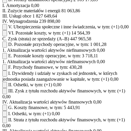
I.
Amortyzacja
0,00
II.
Zużycie materiałów i energii
81 063,86
III.
Usługi obce
1 827 649,64
IV.
Wynagrodzenia
239 898,00
V.
Ubezpieczenia społeczne i inne świadczenia, w tym:
(+1)
0,00
VI.
Pozostałe koszty, w tym:
(+1)
14 564,39
C.
Zysk (strata) ze sprzedaży (A–B)
447 965,58
D.
Pozostałe przychody operacyjne, w tym:
1 001,28
1.
Aktualizacja wartości aktywów niefinansowych
0,00
E.
Pozostałe koszty operacyjne, w tym:
3 718,11
1.
Aktualizacja wartości aktywów niefinansowych
0,00
F.
Przychody finansowe, w tym:
430,28
I.
Dywidendy i udziały w zyskach od jednostek, w których
jednostka posiada zaangażowanie w kapitale, w tym:
(+1)
0,00
II.
Odsetki, w tym:
(+1)
0,00
III.
Zysk z tytułu rozchodu aktywów finansowych, w tym:
(+1)
0,00
IV.
Aktualizacja wartości aktywów finansowych
0,00
G.
Koszty finansowe, w tym:
5 443,91
I.
Odsetki, w tym:
(+1)
0,00
II.
Strata z tytułu rozchodu aktywów finansowych, w tym:
(+1)
0,00
III.
Aktualizacja wartości aktywów finansowych
0,00