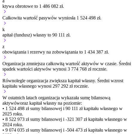
a
ktywa obrotowe to 1 486 082 zł.
Całkowita wartość pasywów wyniosła 1 524 498 zł.
k
apitał (fundusz) własny to 90 111 zł.
z
obowiązania i rezerwy na zobowiązania to 1 434 387 zł.
Organizacja
zmniejsza
całkowitą wartość aktywów w czasie.
Średni
spadek wartości aktywów wynosi 3 774 768 zł rocznie.
Równolegle organizacja
zwiększa
kapitał własny.
Średni wzrost
kapitału własnego wynosi 297 292 zł rocznie.
W ostatnich latach organizacja wykazała sumę bilansową
aktywów
oraz kapitał własny
na poziomie:
• 1 524 498 zł
sumy bilansowej i 90 111 zł kapitału własnego
w
2025 roku.
• 8 522 973 zł
sumy bilansowej i -321 307 zł kapitału własnego
w
2024 roku.
• 9 074 035 zł
sumy bilansowej i -504 473 zł kapitału własnego
w