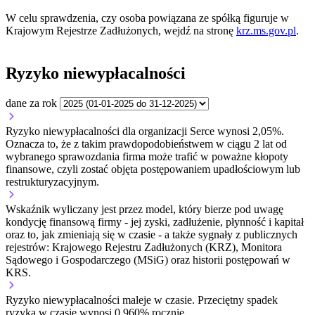
W celu sprawdzenia, czy osoba powiązana ze spółką figuruje w
Krajowym Rejestrze Zadłużonych, wejdź na stronę
krz.ms.gov.pl
.
Ryzyko niewypłacalności
dane za rok
Ryzyko niewypłacalności dla organizacji Serce wynosi 2,05%.
Oznacza to, że z takim prawdopodobieństwem w ciągu 2 lat od
wybranego sprawozdania firma może trafić w poważne kłopoty
finansowe, czyli zostać objęta postępowaniem upadłościowym lub
restrukturyzacyjnym.
Wskaźnik wyliczany jest przez model, który bierze pod uwagę
kondycję finansową firmy - jej zyski, zadłużenie, płynność i kapitał
oraz to, jak zmieniają się w czasie - a także sygnały z publicznych
rejestrów: Krajowego Rejestru Zadłużonych (KRZ), Monitora
Sądowego i Gospodarczego (MSiG) oraz historii postępowań w
KRS.
Ryzyko niewypłacalności
maleje w czasie.
Przeciętny
spadek
ryzyka w czasie wynosi 0,960% rocznie.