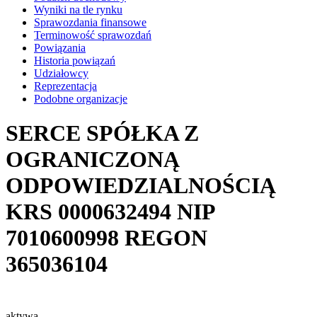
Wyniki na tle rynku
Sprawozdania finansowe
Terminowość sprawozdań
Powiązania
Historia powiązań
Udziałowcy
Reprezentacja
Podobne organizacje
SERCE SPÓŁKA Z
OGRANICZONĄ
ODPOWIEDZIALNOŚCIĄ
KRS
0000632494
NIP
7010600998
REGON
365036104
aktywa