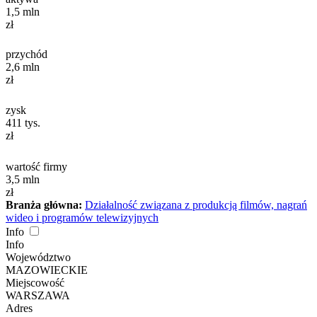
1,5
mln
zł
przychód
2,6
mln
zł
zysk
411
tys.
zł
wartość firmy
3,5
mln
zł
Branża główna:
Działalność związana z produkcją filmów, nagrań
wideo i programów telewizyjnych
Info
Info
Województwo
MAZOWIECKIE
Miejscowość
WARSZAWA
Adres