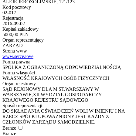
ALEJE JEROZOLIMSKIE, 121/123
Kod pocztowy
02-017
Rejestracja
2016-09-02
Kapitał zakładowy
5000,00 PLN
Organ reprezentujący
ZARZĄD
Strona www
www.serce.love
Forma prawna
SPÓŁKA Z OGRANICZONĄ ODPOWIEDZIALNOŚCIĄ
Forma własności
WŁASNOŚĆ KRAJOWYCH OSÓB FIZYCZNYCH
Organ rejestrowy
SĄD REJONOWY DLA M.ST.WARSZAWY W
WARSZAWIE,XII WYDZIAŁ GOSPODARCZY
KRAJOWEGO REJESTRU SĄDOWEGO
Sposób reprezentacji
DO SKŁADANIA OŚWIADCZEŃ WOLI W IMIENIU I NA
RZECZ SPÓŁKI UPOWAŻNIONY JEST KAŻDY Z
CZŁONKÓW ZARZĄDU SAMODZIELNIE.
Branże
Branże