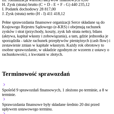
H.
Zysk (strata) brutto (C + D - E + F - G)
440 235,12
I.
Podatek dochodowy
28 817,00
J.
Zysk (strata) netto (H - I)
411 418,12
Pełne sprawozdania finansowe organizacji Serce składane są do
Krajowego Rejestru Sądowego (e-KRS) i obejmują rachunek
zysków i strat (przychody, koszty, zysk lub strata netto), bilans
(aktywa, kapitał własny i zobowiązania), a tam, gdzie jednostka je
sporządziła - także rachunek przepływów pieniężnych (cash flow) i
zestawienie zmian w kapitale własnym. Każdy rok obrotowy to
osobne sprawozdanie, w układzie zgodnym ze wzorem z ustawy o
rachunkowości, z kwotami w złotych.
Terminowość sprawozdań
Spośród 9 sprawozdań finansowych, 1 złożono po terminie, a 8 w
terminie.
Sprawozdania finansowe były składane średnio 20 dni przed
upływem ustawowego terminu.