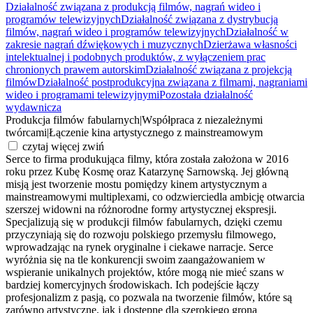
Działalność związana z produkcją filmów, nagrań wideo i
programów telewizyjnych
Działalność związana z dystrybucją
filmów, nagrań wideo i programów telewizyjnych
Działalność w
zakresie nagrań dźwiękowych i muzycznych
Dzierżawa własności
intelektualnej i podobnych produktów, z wyłączeniem prac
chronionych prawem autorskim
Działalność związana z projekcją
filmów
Działalność postprodukcyjna związana z filmami, nagraniami
wideo i programami telewizyjnymi
Pozostała działalność
wydawnicza
Produkcja filmów fabularnych
|
Współpraca z niezależnymi
twórcami
|
Łączenie kina artystycznego z mainstreamowym
czytaj więcej
zwiń
Serce to firma produkująca filmy, która została założona w 2016
roku przez Kubę Kosmę oraz Katarzynę Sarnowską. Jej główną
misją jest tworzenie mostu pomiędzy kinem artystycznym a
mainstreamowymi multiplexami, co odzwierciedla ambicję otwarcia
szerszej widowni na różnorodne formy artystycznej ekspresji.
Specjalizują się w produkcji filmów fabularnych, dzięki czemu
przyczyniają się do rozwoju polskiego przemysłu filmowego,
wprowadzając na rynek oryginalne i ciekawe narracje. Serce
wyróżnia się na tle konkurencji swoim zaangażowaniem w
wspieranie unikalnych projektów, które mogą nie mieć szans w
bardziej komercyjnych środowiskach. Ich podejście łączy
profesjonalizm z pasją, co pozwala na tworzenie filmów, które są
zarówno artystyczne, jak i dostępne dla szerokiego grona