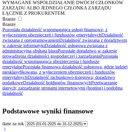
WYMAGANE WSPÓŁDZIAŁANIE DWÓCH CZŁONKÓW
ZARZĄDU ALBO JEDNEGO CZŁONKA ZARZĄDU
ŁĄCZNIE Z PROKURENTEM.
Branże
Branże
Pozostała działalność wspomagająca usługi finansowe, z
wyłączeniem ubezpieczeń i funduszów emerytalnych
Działalność
związana z oprogramowaniem
Działalność związana z doradztwem
w zakresie informatyki
Działalność usługowa związana z
administracyjną obsługą biura
Pozostałe doradztwo w zakresie
prowadzenia działalności gospodarczej i zarządzania
Pozostała
działalność wspomagająca ubezpieczenia i fundusze
emerytalne
Pozostała finansowa działalność usługowa, gdzie indziej
niesklasyfikowana, z wyłączeniem ubezpieczeń i funduszów
emerytalnych
Działalność rachunkowo-księgowa; doradztwo
podatkowe
Działalność holdingów finansowych
Przetwarzanie
danych; zarządzanie stronami internetowymi (hosting) i podobna
działalność
Podstawowe wyniki finansowe
dane za rok