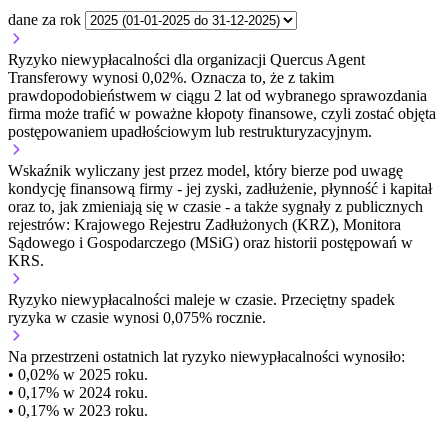
dane za rok
Ryzyko niewypłacalności dla organizacji Quercus Agent
Transferowy wynosi 0,02%. Oznacza to, że z takim
prawdopodobieństwem w ciągu 2 lat od wybranego sprawozdania
firma może trafić w poważne kłopoty finansowe, czyli zostać objęta
postępowaniem upadłościowym lub restrukturyzacyjnym.
Wskaźnik wyliczany jest przez model, który bierze pod uwagę
kondycję finansową firmy - jej zyski, zadłużenie, płynność i kapitał
oraz to, jak zmieniają się w czasie - a także sygnały z publicznych
rejestrów: Krajowego Rejestru Zadłużonych (KRZ), Monitora
Sądowego i Gospodarczego (MSiG) oraz historii postępowań w
KRS.
Ryzyko niewypłacalności
maleje w czasie.
Przeciętny
spadek
ryzyka w czasie wynosi 0,075% rocznie.
Na przestrzeni ostatnich lat ryzyko niewypłacalności wynosiło:
• 0,02% w 2025 roku.
• 0,17% w 2024 roku.
• 0,17% w 2023 roku.