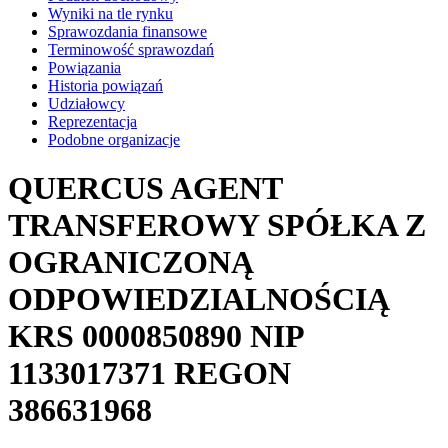
Wyniki na tle rynku
Sprawozdania finansowe
Terminowość sprawozdań
Powiązania
Historia powiązań
Udziałowcy
Reprezentacja
Podobne organizacje
QUERCUS AGENT
TRANSFEROWY SPÓŁKA Z
OGRANICZONĄ
ODPOWIEDZIALNOŚCIĄ
KRS
0000850890
NIP
1133017371
REGON
386631968