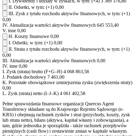
I.
Dywidendy i udziały w zyskach, w tym:
(+4)
3 389 376,80
II.
Odsetki, w tym:
(+1)
0,00
III.
Zysk z tytułu rozchodu aktywów finansowych, w tym:
(+1)
0,00
IV.
Aktualizacja wartości aktywów finansowych
645 553,40
V.
inne
0,00
H.
Koszty finansowe
0,00
I.
Odsetki, w tym:
(+1)
0,00
II.
Strata z tytułu rozchodu aktywów finansowych, w tym:
(+1)
0,00
III.
Aktualizacja wartości aktywów finansowych
0,00
IV.
inne
0,00
I.
Zysk (strata) brutto (F+G–H)
4 068 863,58
J.
Podatek dochodowy
7 461,00
K.
Pozostałe obowiązkowe zmniejszenia zysku (zwiększenia straty)
0,00
L.
Zysk (strata) netto (I–J–K)
4 061 402,58
Pełne sprawozdania finansowe organizacji Quercus Agent
Transferowy składane są do Krajowego Rejestru Sądowego (e-
KRS) i obejmują rachunek zysków i strat (przychody, koszty, zysk
lub strata netto), bilans (aktywa, kapitał własny i zobowiązania), a
tam, gdzie jednostka je sporządziła - także rachunek przepływów
pieniężnych (cash flow) i zestawienie zmian w kapitale własnym.