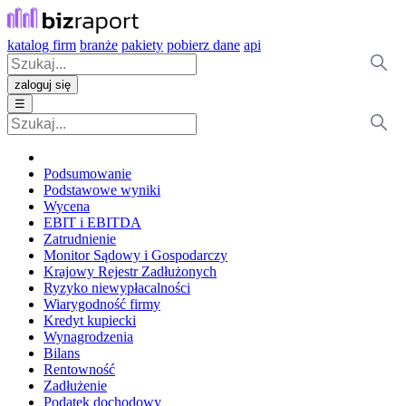
katalog firm
branże
pakiety
pobierz dane
api
zaloguj się
☰
Podsumowanie
Podstawowe wyniki
Wycena
EBIT i EBITDA
Zatrudnienie
Monitor Sądowy i Gospodarczy
Krajowy Rejestr Zadłużonych
Ryzyko niewypłacalności
Wiarygodność firmy
Kredyt kupiecki
Wynagrodzenia
Bilans
Rentowność
Zadłużenie
Podatek dochodowy