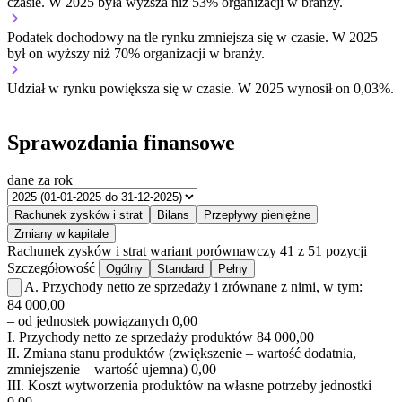
czasie.
W 2025 była wyższa niż 53% organizacji w branży.
Podatek dochodowy na tle rynku
zmniejsza się w czasie.
W 2025
był on wyższy niż 70% organizacji w branży.
Udział w rynku
powiększa się w czasie.
W 2025 wynosił on 0,03%.
Sprawozdania finansowe
dane za rok
Rachunek zysków i strat
Bilans
Przepływy pieniężne
Zmiany w kapitale
Rachunek zysków i strat
wariant porównawczy
41 z 51 pozycji
Szczegółowość
Ogólny
Standard
Pełny
A.
Przychody netto ze sprzedaży i zrównane z nimi, w tym:
84 000,00
– od jednostek powiązanych
0,00
I.
Przychody netto ze sprzedaży produktów
84 000,00
II.
Zmiana stanu produktów (zwiększenie – wartość dodatnia,
zmniejszenie – wartość ujemna)
0,00
III.
Koszt wytworzenia produktów na własne potrzeby jednostki
0,00