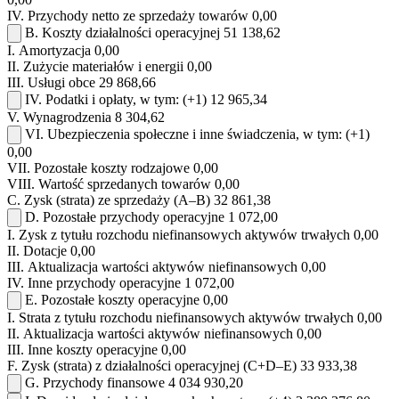
IV.
Przychody netto ze sprzedaży towarów
0,00
B.
Koszty działalności operacyjnej
51 138,62
I.
Amortyzacja
0,00
II.
Zużycie materiałów i energii
0,00
III.
Usługi obce
29 868,66
IV.
Podatki i opłaty, w tym:
(+1)
12 965,34
V.
Wynagrodzenia
8 304,62
VI.
Ubezpieczenia społeczne i inne świadczenia, w tym:
(+1)
0,00
VII.
Pozostałe koszty rodzajowe
0,00
VIII.
Wartość sprzedanych towarów
0,00
C.
Zysk (strata) ze sprzedaży (A–B)
32 861,38
D.
Pozostałe przychody operacyjne
1 072,00
I.
Zysk z tytułu rozchodu niefinansowych aktywów trwałych
0,00
II.
Dotacje
0,00
III.
Aktualizacja wartości aktywów niefinansowych
0,00
IV.
Inne przychody operacyjne
1 072,00
E.
Pozostałe koszty operacyjne
0,00
I.
Strata z tytułu rozchodu niefinansowych aktywów trwałych
0,00
II.
Aktualizacja wartości aktywów niefinansowych
0,00
III.
Inne koszty operacyjne
0,00
F.
Zysk (strata) z działalności operacyjnej (C+D–E)
33 933,38
G.
Przychody finansowe
4 034 930,20