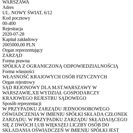
WARSZAWA
Adres
UL. NOWY ŚWIAT, 6/12
Kod pocztowy
00-400
Rejestracja
2020-07-28
Kapitał zakładowy
2005000,00 PLN
Organ reprezentujący
ZARZĄD
Forma prawna
SPÓŁKA Z OGRANICZONĄ ODPOWIEDZIALNOŚCIĄ
Forma własności
WŁASNOŚĆ KRAJOWYCH OSÓB FIZYCZNYCH
Organ rejestrowy
SĄD REJONOWY DLA M.ST.WARSZAWY W
WARSZAWIE,XII WYDZIAŁ GOSPODARCZY
KRAJOWEGO REJESTRU SĄDOWEGO
Sposób reprezentacji
W PRZYPADKU ZARZĄDU JEDNOOSOBOWEGO
OŚWIADCZENIA W IMIENIU SPÓŁKI SKŁADA CZŁONEK
ZARZĄDU. W PRZYPADKU ZARZĄDU SKŁADAJĄCEGO
SIĘ Z DWÓCH LUB WIĘKSZEJ LICZBY OSÓB DO
SKŁADANIA OŚWIADCZEŃ W IMIENIU SPÓŁKI JEST