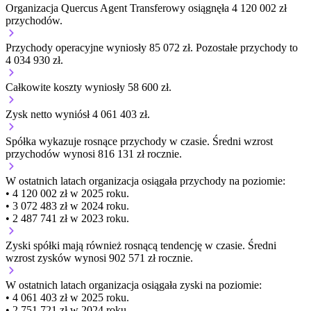
Organizacja Quercus Agent Transferowy osiągnęła 4 120 002 zł
przychodów.
Przychody operacyjne wyniosły 85 072 zł.
Pozostałe przychody to
4 034 930 zł.
Całkowite koszty wyniosły 58 600 zł.
Zysk netto wyniósł 4 061 403 zł.
Spółka wykazuje
rosnące
przychody w czasie.
Średni wzrost
przychodów wynosi 816 131 zł rocznie.
W ostatnich latach organizacja osiągała przychody na poziomie:
• 4 120 002 zł w 2025 roku.
• 3 072 483 zł w 2024 roku.
• 2 487 741 zł w 2023 roku.
Zyski spółki mają
również
rosnącą
tendencję w czasie.
Średni
wzrost zysków wynosi 902 571 zł rocznie.
W ostatnich latach organizacja osiągała zyski na poziomie:
• 4 061 403 zł w 2025 roku.
• 2 751 721 zł w 2024 roku.