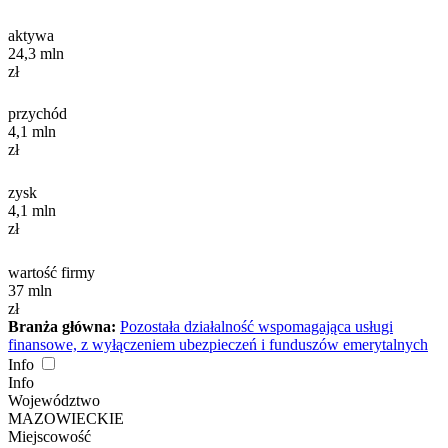
aktywa
24,3
mln
zł
przychód
4,1
mln
zł
zysk
4,1
mln
zł
wartość firmy
37
mln
zł
Branża główna:
Pozostała działalność wspomagająca usługi
finansowe, z wyłączeniem ubezpieczeń i funduszów emerytalnych
Info
Info
Województwo
MAZOWIECKIE
Miejscowość