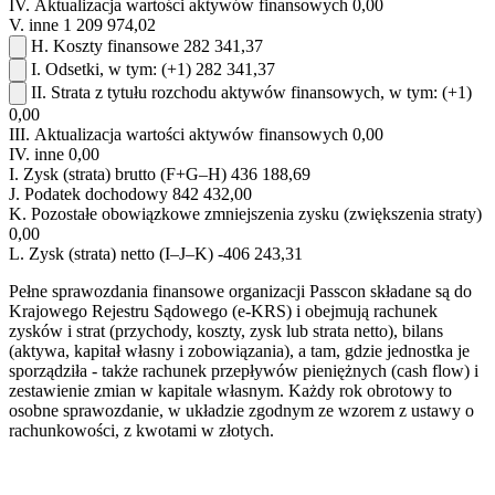
IV.
Aktualizacja wartości aktywów finansowych
0,00
V.
inne
1 209 974,02
H.
Koszty finansowe
282 341,37
I.
Odsetki, w tym:
(+1)
282 341,37
II.
Strata z tytułu rozchodu aktywów finansowych, w tym:
(+1)
0,00
III.
Aktualizacja wartości aktywów finansowych
0,00
IV.
inne
0,00
I.
Zysk (strata) brutto (F+G–H)
436 188,69
J.
Podatek dochodowy
842 432,00
K.
Pozostałe obowiązkowe zmniejszenia zysku (zwiększenia straty)
0,00
L.
Zysk (strata) netto (I–J–K)
-406 243,31
Pełne sprawozdania finansowe organizacji Passcon składane są do
Krajowego Rejestru Sądowego (e-KRS) i obejmują rachunek
zysków i strat (przychody, koszty, zysk lub strata netto), bilans
(aktywa, kapitał własny i zobowiązania), a tam, gdzie jednostka je
sporządziła - także rachunek przepływów pieniężnych (cash flow) i
zestawienie zmian w kapitale własnym. Każdy rok obrotowy to
osobne sprawozdanie, w układzie zgodnym ze wzorem z ustawy o
rachunkowości, z kwotami w złotych.