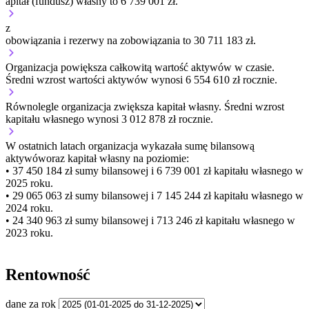
apitał (fundusz) własny to 6 739 001 zł.
z
obowiązania i rezerwy na zobowiązania to 30 711 183 zł.
Organizacja
powiększa
całkowitą wartość aktywów w czasie.
Średni wzrost wartości aktywów wynosi 6 554 610 zł rocznie.
Równolegle organizacja
zwiększa
kapitał własny.
Średni wzrost
kapitału własnego wynosi 3 012 878 zł rocznie.
W ostatnich latach organizacja wykazała sumę bilansową
aktywów
oraz kapitał własny
na poziomie:
• 37 450 184 zł
sumy bilansowej i 6 739 001 zł kapitału własnego
w
2025 roku.
• 29 065 063 zł
sumy bilansowej i 7 145 244 zł kapitału własnego
w
2024 roku.
• 24 340 963 zł
sumy bilansowej i 713 246 zł kapitału własnego
w
2023 roku.
Rentowność
dane za rok