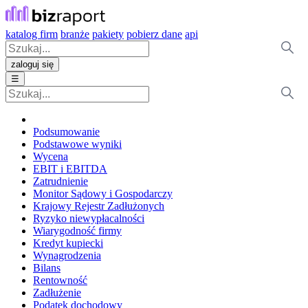
katalog firm
branże
pakiety
pobierz dane
api
zaloguj się
☰
Podsumowanie
Podstawowe wyniki
Wycena
EBIT i EBITDA
Zatrudnienie
Monitor Sądowy i Gospodarczy
Krajowy Rejestr Zadłużonych
Ryzyko niewypłacalności
Wiarygodność firmy
Kredyt kupiecki
Wynagrodzenia
Bilans
Rentowność
Zadłużenie
Podatek dochodowy