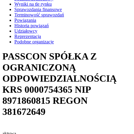
Wyniki na tle rynku
Sprawozdania finansowe
Terminowość sprawozdań
Powiązania
Historia powiązań
Udziałowcy
Reprezentacja
Podobne organizacje
PASSCON SPÓŁKA Z
OGRANICZONĄ
ODPOWIEDZIALNOŚCIĄ
KRS
0000754365
NIP
8971860815
REGON
381672649
aktywa