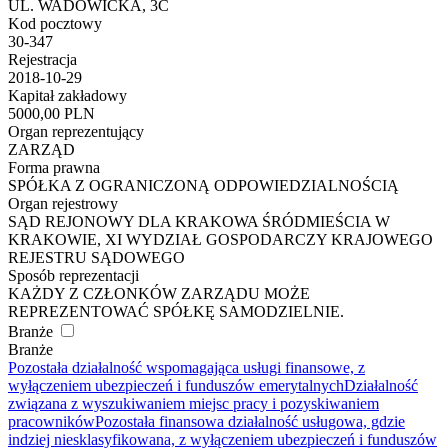
UL. WADOWICKA, 3C
Kod pocztowy
30-347
Rejestracja
2018-10-29
Kapitał zakładowy
5000,00 PLN
Organ reprezentujący
ZARZĄD
Forma prawna
SPÓŁKA Z OGRANICZONĄ ODPOWIEDZIALNOŚCIĄ
Organ rejestrowy
SĄD REJONOWY DLA KRAKOWA ŚRÓDMIEŚCIA W
KRAKOWIE, XI WYDZIAŁ GOSPODARCZY KRAJOWEGO
REJESTRU SĄDOWEGO
Sposób reprezentacji
KAŻDY Z CZŁONKÓW ZARZĄDU MOŻE
REPREZENTOWAĆ SPÓŁKĘ SAMODZIELNIE.
Branże
Branże
Pozostała działalność wspomagająca usługi finansowe, z
wyłączeniem ubezpieczeń i funduszów emerytalnych
Działalność
związana z wyszukiwaniem miejsc pracy i pozyskiwaniem
pracowników
Pozostała finansowa działalność usługowa, gdzie
indziej niesklasyfikowana, z wyłączeniem ubezpieczeń i funduszów