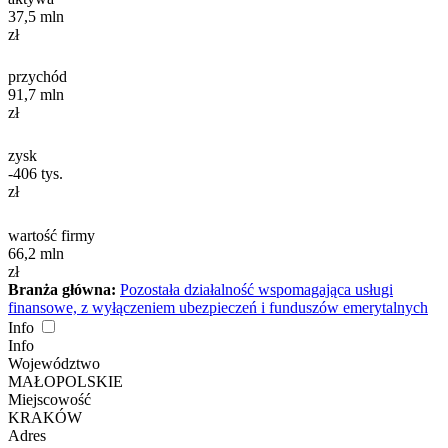
37,5
mln
zł
przychód
91,7
mln
zł
zysk
-406
tys.
zł
wartość firmy
66,2
mln
zł
Branża główna:
Pozostała działalność wspomagająca usługi
finansowe, z wyłączeniem ubezpieczeń i funduszów emerytalnych
Info
Info
Województwo
MAŁOPOLSKIE
Miejscowość
KRAKÓW
Adres