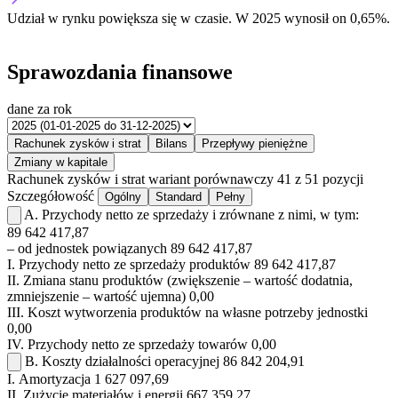
Udział w rynku
powiększa się w czasie.
W 2025 wynosił on 0,65%.
Sprawozdania finansowe
dane za rok
Rachunek zysków i strat
Bilans
Przepływy pieniężne
Zmiany w kapitale
Rachunek zysków i strat
wariant porównawczy
41 z 51 pozycji
Szczegółowość
Ogólny
Standard
Pełny
A.
Przychody netto ze sprzedaży i zrównane z nimi, w tym:
89 642 417,87
– od jednostek powiązanych
89 642 417,87
I.
Przychody netto ze sprzedaży produktów
89 642 417,87
II.
Zmiana stanu produktów (zwiększenie – wartość dodatnia,
zmniejszenie – wartość ujemna)
0,00
III.
Koszt wytworzenia produktów na własne potrzeby jednostki
0,00
IV.
Przychody netto ze sprzedaży towarów
0,00
B.
Koszty działalności operacyjnej
86 842 204,91
I.
Amortyzacja
1 627 097,69
II.
Zużycie materiałów i energii
667 359,27