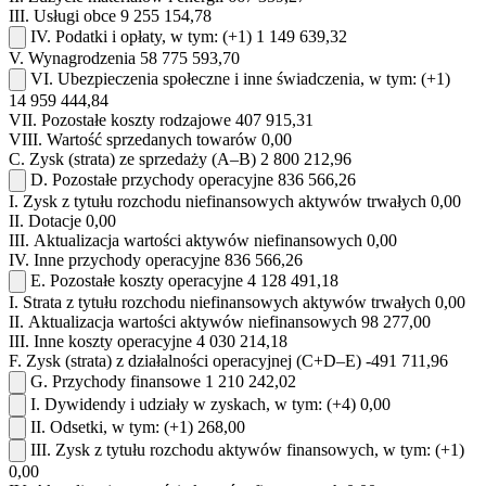
III.
Usługi obce
9 255 154,78
IV.
Podatki i opłaty, w tym:
(+1)
1 149 639,32
V.
Wynagrodzenia
58 775 593,70
VI.
Ubezpieczenia społeczne i inne świadczenia, w tym:
(+1)
14 959 444,84
VII.
Pozostałe koszty rodzajowe
407 915,31
VIII.
Wartość sprzedanych towarów
0,00
C.
Zysk (strata) ze sprzedaży (A–B)
2 800 212,96
D.
Pozostałe przychody operacyjne
836 566,26
I.
Zysk z tytułu rozchodu niefinansowych aktywów trwałych
0,00
II.
Dotacje
0,00
III.
Aktualizacja wartości aktywów niefinansowych
0,00
IV.
Inne przychody operacyjne
836 566,26
E.
Pozostałe koszty operacyjne
4 128 491,18
I.
Strata z tytułu rozchodu niefinansowych aktywów trwałych
0,00
II.
Aktualizacja wartości aktywów niefinansowych
98 277,00
III.
Inne koszty operacyjne
4 030 214,18
F.
Zysk (strata) z działalności operacyjnej (C+D–E)
-491 711,96
G.
Przychody finansowe
1 210 242,02
I.
Dywidendy i udziały w zyskach, w tym:
(+4)
0,00
II.
Odsetki, w tym:
(+1)
268,00
III.
Zysk z tytułu rozchodu aktywów finansowych, w tym:
(+1)
0,00