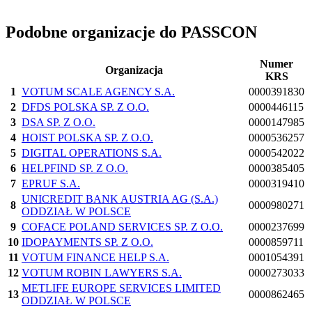
Podobne organizacje do PASSCON
Numer
Organizacja
KRS
1
VOTUM SCALE AGENCY S.A.
0000391830
2
DFDS POLSKA SP. Z O.O.
0000446115
3
DSA SP. Z O.O.
0000147985
4
HOIST POLSKA SP. Z O.O.
0000536257
5
DIGITAL OPERATIONS S.A.
0000542022
6
HELPFIND SP. Z O.O.
0000385405
7
EPRUF S.A.
0000319410
UNICREDIT BANK AUSTRIA AG (S.A.)
8
0000980271
ODDZIAŁ W POLSCE
9
COFACE POLAND SERVICES SP. Z O.O.
0000237699
10
IDOPAYMENTS SP. Z O.O.
0000859711
11
VOTUM FINANCE HELP S.A.
0001054391
12
VOTUM ROBIN LAWYERS S.A.
0000273033
METLIFE EUROPE SERVICES LIMITED
13
0000862465
ODDZIAŁ W POLSCE