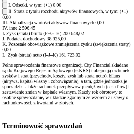
I.
Odsetki, w tym:
(+1)
0,00
II.
Strata z tytułu rozchodu aktywów finansowych, w tym:
(+1)
0,00
III.
Aktualizacja wartości aktywów finansowych
0,00
IV.
inne
2 596,45
I.
Zysk (strata) brutto (F+G–H)
200 648,02
J.
Podatek dochodowy
38 925,00
K.
Pozostałe obowiązkowe zmniejszenia zysku (zwiększenia straty)
0,00
L.
Zysk (strata) netto (I–J–K)
161 723,02
Pełne sprawozdania finansowe organizacji City Financial składane
są do Krajowego Rejestru Sądowego (e-KRS) i obejmują rachunek
zysków i strat (przychody, koszty, zysk lub strata netto), bilans
(aktywa, kapitał własny i zobowiązania), a tam, gdzie jednostka je
sporządziła - także rachunek przepływów pieniężnych (cash flow) i
zestawienie zmian w kapitale własnym. Każdy rok obrotowy to
osobne sprawozdanie, w układzie zgodnym ze wzorem z ustawy o
rachunkowości, z kwotami w złotych.
Terminowość sprawozdań