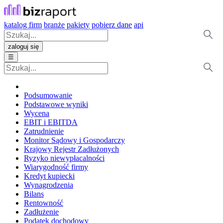
katalog firm
branże
pakiety
pobierz dane
api
zaloguj się
☰
Podsumowanie
Podstawowe wyniki
Wycena
EBIT i EBITDA
Zatrudnienie
Monitor Sądowy i Gospodarczy
Krajowy Rejestr Zadłużonych
Ryzyko niewypłacalności
Wiarygodność firmy
Kredyt kupiecki
Wynagrodzenia
Bilans
Rentowność
Zadłużenie
Podatek dochodowy