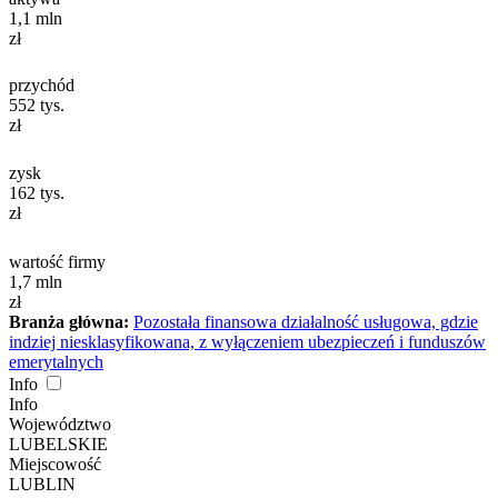
1,1
mln
zł
przychód
552
tys.
zł
zysk
162
tys.
zł
wartość firmy
1,7
mln
zł
Branża główna:
Pozostała finansowa działalność usługowa, gdzie
indziej niesklasyfikowana, z wyłączeniem ubezpieczeń i funduszów
emerytalnych
Info
Info
Województwo
LUBELSKIE
Miejscowość
LUBLIN