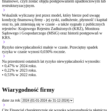
finansowe, czyli zostać objęta postępowaniem upadłościowym lub
restrukturyzacyjnym.
Wskaźnik wyliczany jest przez model, który bierze pod uwagę
kondycję finansową firmy - jej zyski, zadłużenie, płynność i kapitał
oraz to, jak zmieniają się w czasie - a także sygnały z publicznych
rejestrów: Krajowego Rejestru Zadłużonych (KRZ), Monitora
Sądowego i Gospodarczego (MSiG) oraz historii postępowań w
KRS.
Ryzyko niewypłacalności
maleje w czasie.
Przeciętny
spadek
ryzyka w czasie wynosi 0,030% rocznie.
Na przestrzeni ostatnich lat ryzyko niewypłacalności wynosiło:
• 0,47% w 2024 roku.
• 0,22% w 2023 roku.
• 0,53% w 2022 roku.
Wiarygodność firmy
dane za rok
City Financial charakteryzuje się wysoką wiarygodnością płatniczą