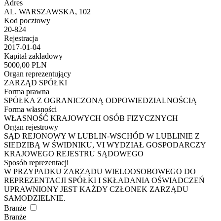
Adres
AL. WARSZAWSKA, 102
Kod pocztowy
20-824
Rejestracja
2017-01-04
Kapitał zakładowy
5000,00 PLN
Organ reprezentujący
ZARZĄD SPÓŁKI
Forma prawna
SPÓŁKA Z OGRANICZONĄ ODPOWIEDZIALNOŚCIĄ
Forma własności
WŁASNOŚĆ KRAJOWYCH OSÓB FIZYCZNYCH
Organ rejestrowy
SĄD REJONOWY W LUBLIN-WSCHÓD W LUBLINIE Z
SIEDZIBĄ W ŚWIDNIKU, VI WYDZIAŁ GOSPODARCZY
KRAJOWEGO REJESTRU SĄDOWEGO
Sposób reprezentacji
W PRZYPADKU ZARZĄDU WIELOOSOBOWEGO DO
REPREZENTACJI SPÓŁKI I SKŁADANIA OŚWIADCZEŃ
UPRAWNIONY JEST KAŻDY CZŁONEK ZARZĄDU
SAMODZIELNIE.
Branże
Branże