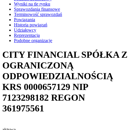
Wyniki na tle rynku
Sprawozdania finansowe
Terminowość sprawozdań
Powiązania
Historia powiązań
Udziałowcy
Reprezentacja
Podobne organizacje
CITY FINANCIAL SPÓŁKA Z
OGRANICZONĄ
ODPOWIEDZIALNOŚCIĄ
KRS
0000657129
NIP
7123298182
REGON
361975561
aktywa