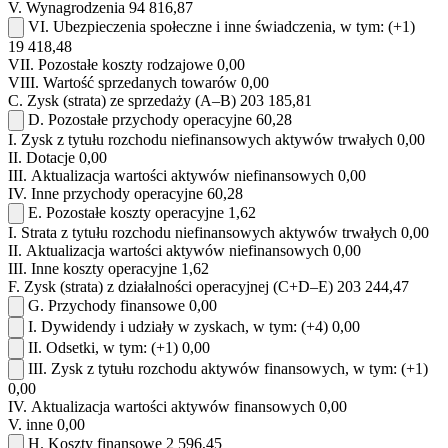
V.
Wynagrodzenia
94 816,87
VI.
Ubezpieczenia społeczne i inne świadczenia, w tym:
(+1)
19 418,48
VII.
Pozostałe koszty rodzajowe
0,00
VIII.
Wartość sprzedanych towarów
0,00
C.
Zysk (strata) ze sprzedaży (A–B)
203 185,81
D.
Pozostałe przychody operacyjne
60,28
I.
Zysk z tytułu rozchodu niefinansowych aktywów trwałych
0,00
II.
Dotacje
0,00
III.
Aktualizacja wartości aktywów niefinansowych
0,00
IV.
Inne przychody operacyjne
60,28
E.
Pozostałe koszty operacyjne
1,62
I.
Strata z tytułu rozchodu niefinansowych aktywów trwałych
0,00
II.
Aktualizacja wartości aktywów niefinansowych
0,00
III.
Inne koszty operacyjne
1,62
F.
Zysk (strata) z działalności operacyjnej (C+D–E)
203 244,47
G.
Przychody finansowe
0,00
I.
Dywidendy i udziały w zyskach, w tym:
(+4)
0,00
II.
Odsetki, w tym:
(+1)
0,00
III.
Zysk z tytułu rozchodu aktywów finansowych, w tym:
(+1)
0,00
IV.
Aktualizacja wartości aktywów finansowych
0,00
V.
inne
0,00
H.
Koszty finansowe
2 596,45