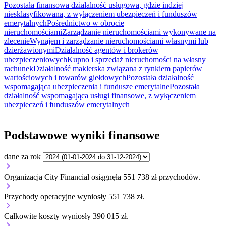
Pozostała finansowa działalność usługowa, gdzie indziej
niesklasyfikowana, z wyłączeniem ubezpieczeń i funduszów
emerytalnych
Pośrednictwo w obrocie
nieruchomościami
Zarządzanie nieruchomościami wykonywane na
zlecenie
Wynajem i zarządzanie nieruchomościami własnymi lub
dzierżawionymi
Działalność agentów i brokerów
ubezpieczeniowych
Kupno i sprzedaż nieruchomości na własny
rachunek
Działalność maklerska związana z rynkiem papierów
wartościowych i towarów giełdowych
Pozostała działalność
wspomagająca ubezpieczenia i fundusze emerytalne
Pozostała
działalność wspomagająca usługi finansowe, z wyłączeniem
ubezpieczeń i funduszów emerytalnych
Podstawowe wyniki finansowe
dane za rok
Organizacja City Financial osiągnęła 551 738 zł przychodów.
Przychody operacyjne wyniosły 551 738 zł.
Całkowite koszty wyniosły 390 015 zł.