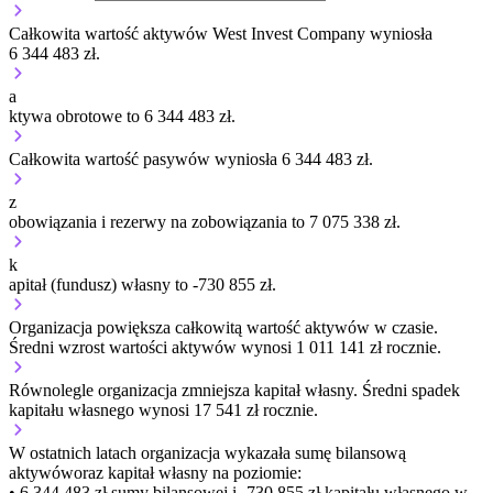
Całkowita wartość aktywów West Invest Company wyniosła
6 344 483 zł.
a
ktywa obrotowe to 6 344 483 zł.
Całkowita wartość pasywów wyniosła 6 344 483 zł.
z
obowiązania i rezerwy na zobowiązania to 7 075 338 zł.
k
apitał (fundusz) własny to -730 855 zł.
Organizacja
powiększa
całkowitą wartość aktywów w czasie.
Średni wzrost wartości aktywów wynosi 1 011 141 zł rocznie.
Równolegle organizacja
zmniejsza
kapitał własny.
Średni spadek
kapitału własnego wynosi 17 541 zł rocznie.
W ostatnich latach organizacja wykazała sumę bilansową
aktywów
oraz kapitał własny
na poziomie:
• 6 344 483 zł
sumy bilansowej i -730 855 zł kapitału własnego
w