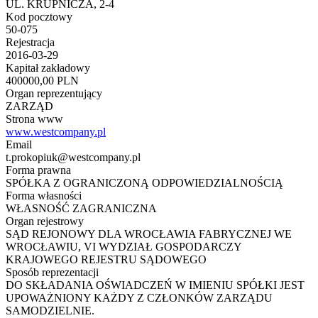
UL. KRUPNICZA, 2-4
Kod pocztowy
50-075
Rejestracja
2016-03-29
Kapitał zakładowy
400000,00 PLN
Organ reprezentujący
ZARZĄD
Strona www
www.westcompany.pl
Email
t.prokopiuk@westcompany.pl
Forma prawna
SPÓŁKA Z OGRANICZONĄ ODPOWIEDZIALNOŚCIĄ
Forma własności
WŁASNOŚĆ ZAGRANICZNA
Organ rejestrowy
SĄD REJONOWY DLA WROCŁAWIA FABRYCZNEJ WE
WROCŁAWIU, VI WYDZIAŁ GOSPODARCZY
KRAJOWEGO REJESTRU SĄDOWEGO
Sposób reprezentacji
DO SKŁADANIA OŚWIADCZEŃ W IMIENIU SPÓŁKI JEST
UPOWAŻNIONY KAŻDY Z CZŁONKÓW ZARZĄDU
SAMODZIELNIE.