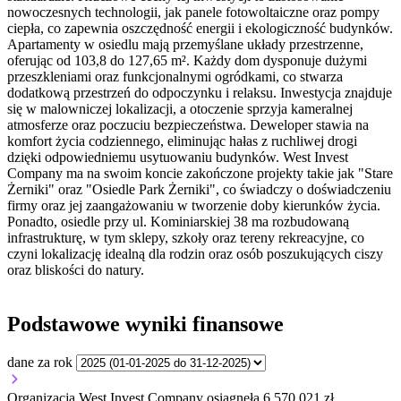
nowoczesnych technologii, jak panele fotowoltaiczne oraz pompy
ciepła, co zapewnia oszczędność energii i ekologiczność budynków.
Apartamenty w osiedlu mają przemyślane układy przestrzenne,
oferując od 103,8 do 127,65 m². Każdy dom dysponuje dużymi
przeszkleniami oraz funkcjonalnymi ogródkami, co stwarza
dodatkową przestrzeń do odpoczynku i relaksu. Inwestycja znajduje
się w malowniczej lokalizacji, a otoczenie sprzyja kameralnej
atmosferze oraz poczuciu bezpieczeństwa. Deweloper stawia na
komfort życia codziennego, eliminując hałas z ruchliwej drogi
dzięki odpowiedniemu usytuowaniu budynków. West Invest
Company ma na swoim koncie zakończone projekty takie jak "Stare
Żerniki" oraz "Osiedle Park Żerniki", co świadczy o doświadczeniu
firmy oraz jej zaangażowaniu w tworzenie doby kierunków życia.
Ponadto, osiedle przy ul. Kominiarskiej 38 ma rozbudowaną
infrastrukturę, w tym sklepy, szkoły oraz tereny rekreacyjne, co
czyni lokalizację idealną dla rodzin oraz osób poszukujących ciszy
oraz bliskości do natury.
Podstawowe wyniki finansowe
dane za rok
Organizacja West Invest Company osiągnęła 6 570 021 zł