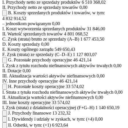
I.
Przychody netto ze sprzedaży produktów
6 510 368,02
II.
Przychody netto ze sprzedaży towarów
0,00
B.
Koszty sprzedanych produktów i towarów, w tym:
4 832 914,52
– jednostkom powiązanym
0,00
I.
Koszt wytworzenia sprzedanych produktów
31 846,00
II.
Wartość sprzedanych towarów
4 801 068,52
C.
Zysk (strata) brutto ze sprzedaży (A–B)
1 677 453,50
D.
Koszty sprzedaży
0,00
E.
Koszty ogólnego zarządu
549 650,43
F.
Zysk (strata) ze sprzedaży (C–D–E)
1 127 803,07
G.
Pozostałe przychody operacyjne
46 421,14
I.
Zysk z tytułu rozchodu niefinansowych aktywów trwałych
0,00
II.
Dotacje
0,00
III.
Aktualizacja wartości aktywów niefinansowych
0,00
IV.
Inne przychody operacyjne
46 421,14
H.
Pozostałe koszty operacyjne
33 574,02
I.
Strata z tytułu rozchodu niefinansowych aktywów trwałych
0,00
II.
Aktualizacja wartości aktywów niefinansowych
0,00
III.
Inne koszty operacyjne
33 574,02
I.
Zysk (strata) z działalności operacyjnej (F+G–H)
1 140 650,19
J.
Przychody finansowe
13 232,32
I.
Dywidendy i udziały w zyskach, w tym:
(+4)
0,00
II.
Odsetki, w tym:
(+1)
6 923,64