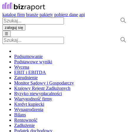
katalog firm
branże
pakiety
pobierz dane
api
zaloguj się
☰
Podsumowanie
Podstawowe wyniki
Wycena
EBIT i EBITDA
Zatrudnienie
Monitor Sądowy i Gospodarczy
Krajowy Rejestr Zadłużonych
Ryzyko niewypłacalności
Wiarygodność firmy
Kredyt kupiecki
Wynagrodzenia
Bilans
Rentowność
Zadłużenie
Podatek dochodowy