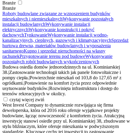
Branże
Branże
Roboty budowlane związane ze wznoszeniem budynków
mieszkalnych i niemieszkalnych
Wykonywanie pozostałych
instalacji budowlanych
Wykonywanie instalacji
elektrycznych
Wykonywanie konstrukcji i pokryć
dachowych
Tynkowanie
Wykonywanie instalacji wodno-
kanalizacyjnych, cieplnych, gazowych i klimatyzacyjnych
Sprzedaż
hurtowa drewna, materiałów budowlanych i wyposażenia
sanitarnego
Kupno i sprzedaż nieruchomości na własny
rachunek
Przygotowanie terenu pod budowę
Wykonywanie
pozostałych robót budowlanych wykończeniowych
Budowa osiedla domów jednorodzinnych na ul. Kominiarskiej
38.
|
Zastosowanie technologii takich jak panele fotowoltaiczne i
pompy ciepła.
|
Powierzchnie mieszkań od 103,8 do 127,65 m² z
ogródkami.
|
Postawienie na komfort życia przez odpowiednie
usytuowanie budynków.
|
Rozwinięta infrastruktura i dostęp do
terenów rekreacyjnych w okolicy.
czytaj więcej
zwiń
West Invest Company to dynamicznie rozwijająca się firma
deweloperska, która od 2016 roku oferuje wyjątkowe projekty
budowlane, łącząc nowoczesność z komfortem życia. Atrakcyjną
inwestycję stanowi osiedle przy ul. Kominiarskiej 38, zbudowane w
stylu bliźniaczym, które oferuje mieszkania w podwyższonym
standardzie. Kluczowe cechy tej inwestycji to zastosowanie