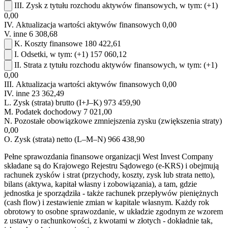
III.
Zysk z tytułu rozchodu aktywów finansowych, w tym:
(+1)
0,00
IV.
Aktualizacja wartości aktywów finansowych
0,00
V.
inne
6 308,68
K.
Koszty finansowe
180 422,61
I.
Odsetki, w tym:
(+1)
157 060,12
II.
Strata z tytułu rozchodu aktywów finansowych, w tym:
(+1)
0,00
III.
Aktualizacja wartości aktywów finansowych
0,00
IV.
inne
23 362,49
L.
Zysk (strata) brutto (I+J–K)
973 459,90
M.
Podatek dochodowy
7 021,00
N.
Pozostałe obowiązkowe zmniejszenia zysku (zwiększenia straty)
0,00
O.
Zysk (strata) netto (L–M–N)
966 438,90
Pełne sprawozdania finansowe organizacji West Invest Company
składane są do Krajowego Rejestru Sądowego (e-KRS) i obejmują
rachunek zysków i strat (przychody, koszty, zysk lub strata netto),
bilans (aktywa, kapitał własny i zobowiązania), a tam, gdzie
jednostka je sporządziła - także rachunek przepływów pieniężnych
(cash flow) i zestawienie zmian w kapitale własnym. Każdy rok
obrotowy to osobne sprawozdanie, w układzie zgodnym ze wzorem
z ustawy o rachunkowości, z kwotami w złotych - dokładnie tak,