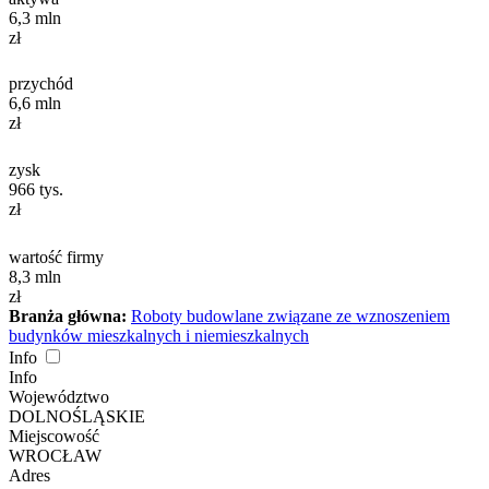
6,3
mln
zł
przychód
6,6
mln
zł
zysk
966
tys.
zł
wartość firmy
8,3
mln
zł
Branża główna:
Roboty budowlane związane ze wznoszeniem
budynków mieszkalnych i niemieszkalnych
Info
Info
Województwo
DOLNOŚLĄSKIE
Miejscowość
WROCŁAW
Adres