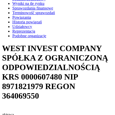
Wyniki na tle rynku
Sprawozdania finansowe
Terminowość sprawozdań
Powiązania
Historia powiązań
Udziałowcy
Reprezentacja
Podobne organizacje
WEST INVEST COMPANY
SPÓŁKA Z OGRANICZONĄ
ODPOWIEDZIALNOŚCIĄ
KRS
0000607480
NIP
8971821979
REGON
364069550
aktywa