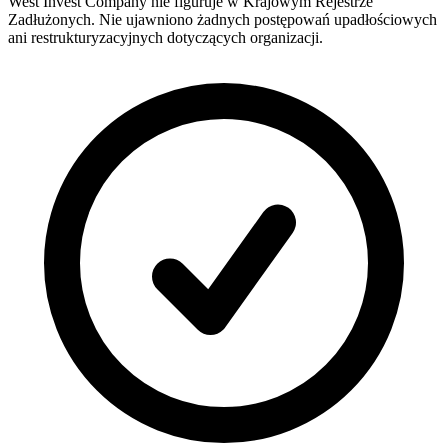
West Invest Company nie figuruje w Krajowym Rejestrze
Zadłużonych. Nie ujawniono żadnych postępowań upadłościowych
ani restrukturyzacyjnych dotyczących organizacji.