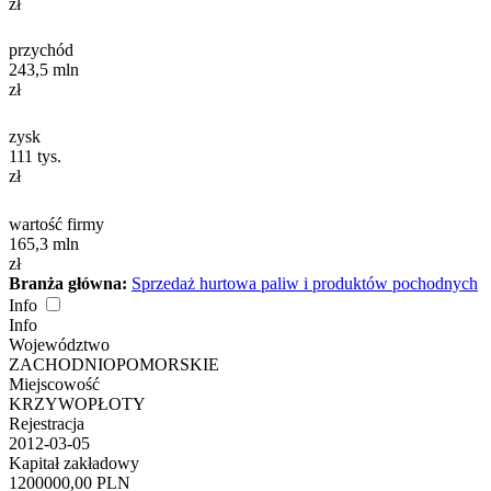
zł
przychód
243,5
mln
zł
zysk
111
tys.
zł
wartość firmy
165,3
mln
zł
Branża główna:
Sprzedaż hurtowa paliw i produktów pochodnych
Info
Info
Województwo
ZACHODNIOPOMORSKIE
Miejscowość
KRZYWOPŁOTY
Rejestracja
2012-03-05
Kapitał zakładowy
1200000,00 PLN