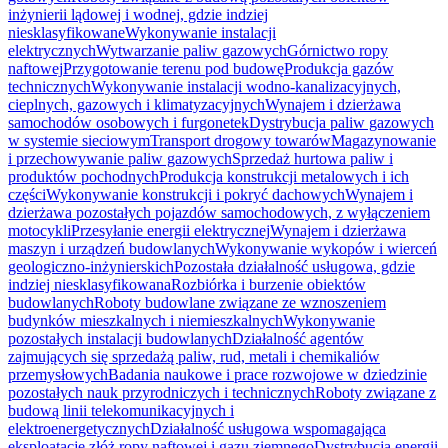
inżynierii lądowej i wodnej, gdzie indziej
niesklasyfikowane
Wykonywanie instalacji
elektrycznych
Wytwarzanie paliw gazowych
Górnictwo ropy
naftowej
Przygotowanie terenu pod budowę
Produkcja gazów
technicznych
Wykonywanie instalacji wodno-kanalizacyjnych,
cieplnych, gazowych i klimatyzacyjnych
Wynajem i dzierżawa
samochodów osobowych i furgonetek
Dystrybucja paliw gazowych
w systemie sieciowym
Transport drogowy towarów
Magazynowanie
i przechowywanie paliw gazowych
Sprzedaż hurtowa paliw i
produktów pochodnych
Produkcja konstrukcji metalowych i ich
części
Wykonywanie konstrukcji i pokryć dachowych
Wynajem i
dzierżawa pozostałych pojazdów samochodowych, z wyłączeniem
motocykli
Przesyłanie energii elektrycznej
Wynajem i dzierżawa
maszyn i urządzeń budowlanych
Wykonywanie wykopów i wierceń
geologiczno-inżynierskich
Pozostała działalność usługowa, gdzie
indziej niesklasyfikowana
Rozbiórka i burzenie obiektów
budowlanych
Roboty budowlane związane ze wznoszeniem
budynków mieszkalnych i niemieszkalnych
Wykonywanie
pozostałych instalacji budowlanych
Działalność agentów
zajmujących się sprzedażą paliw, rud, metali i chemikaliów
przemysłowych
Badania naukowe i prace rozwojowe w dziedzinie
pozostałych nauk przyrodniczych i technicznych
Roboty związane z
budową linii telekomunikacyjnych i
elektroenergetycznych
Działalność usługowa wspomagająca
eksploatację złóż ropy naftowej i gazu ziemnego
Dystrybucja energii