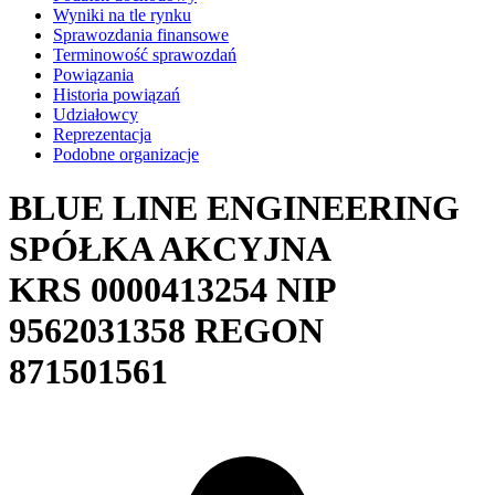
Wyniki na tle rynku
Sprawozdania finansowe
Terminowość sprawozdań
Powiązania
Historia powiązań
Udziałowcy
Reprezentacja
Podobne organizacje
BLUE LINE ENGINEERING
SPÓŁKA AKCYJNA
KRS
0000413254
NIP
9562031358
REGON
871501561