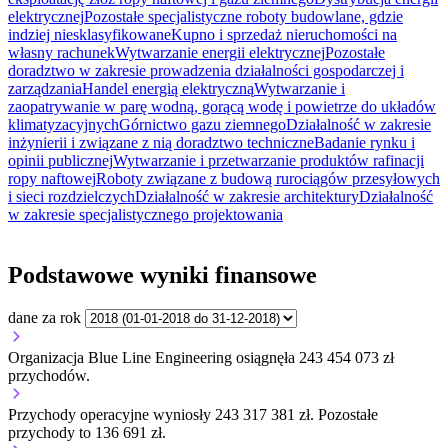
elektrycznej
Pozostałe specjalistyczne roboty budowlane, gdzie
indziej niesklasyfikowane
Kupno i sprzedaż nieruchomości na
własny rachunek
Wytwarzanie energii elektrycznej
Pozostałe
doradztwo w zakresie prowadzenia działalności gospodarczej i
zarządzania
Handel energią elektryczną
Wytwarzanie i
zaopatrywanie w parę wodną, gorącą wodę i powietrze do układów
klimatyzacyjnych
Górnictwo gazu ziemnego
Działalność w zakresie
inżynierii i związane z nią doradztwo techniczne
Badanie rynku i
opinii publicznej
Wytwarzanie i przetwarzanie produktów rafinacji
ropy naftowej
Roboty związane z budową rurociągów przesyłowych
i sieci rozdzielczych
Działalność w zakresie architektury
Działalność
w zakresie specjalistycznego projektowania
Podstawowe wyniki finansowe
dane za rok
Organizacja Blue Line Engineering osiągnęła 243 454 073 zł
przychodów.
Przychody operacyjne wyniosły 243 317 381 zł.
Pozostałe
przychody to 136 691 zł.