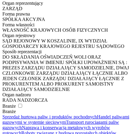
Organ reprezentujący
ZARZĄD
Forma prawna
SPÓŁKA AKCYJNA
Forma własności
WŁASNOŚĆ KRAJOWYCH OSÓB FIZYCZNYCH
Organ rejestrowy
SĄD REJONOWY W KOSZALINIE, IX WYDZIAŁ
GOSPODARCZY KRAJOWEGO REJESTRU SĄDOWEGO
Sposób reprezentacji
DO SKŁADANIA OŚWIADCZEŃ WOLI ORAZ
PODPISYWANIA W IMIENIU SPÓŁKI UPOWAŻNIENI SĄ :
PREZES ZARZĄDU DZIAŁAJĄCY SAMODZIELNIE, DWAJ
CZLONKOWIE ZARZĄDU DZIAŁAJĄCY ŁĄCZNIE ALBO
JEDEN CZŁONEK ZARZĄDU DZIAŁAJĄCY ŁĄCZNIE Z
PROKURENTEM ALBO PROKURENT SAMOISTNY
DZIAŁAJĄCY SAMODZIELNIE
Organ nadzoru
RADA NADZORCZA
Branże
Branże
Sprzedaż hurtowa paliw i produktów pochodnych
Handel paliwami
gazowymi w systemie sieciowym
Transport rurociągami paliw
gazowych
Naprawa i konserwacja metalowych wyrobów
gotowych
Roboty związane z budową pozostałych obiektów