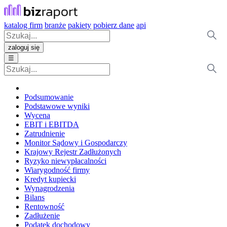
katalog firm
branże
pakiety
pobierz dane
api
zaloguj się
☰
Podsumowanie
Podstawowe wyniki
Wycena
EBIT i EBITDA
Zatrudnienie
Monitor Sądowy i Gospodarczy
Krajowy Rejestr Zadłużonych
Ryzyko niewypłacalności
Wiarygodność firmy
Kredyt kupiecki
Wynagrodzenia
Bilans
Rentowność
Zadłużenie
Podatek dochodowy