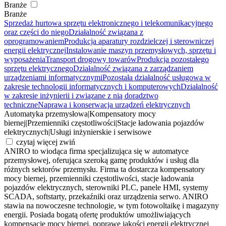
Branże
Branże
Sprzedaż hurtowa sprzętu elektronicznego i telekomunikacyjnego
oraz części do niego
Działalność związana z
oprogramowaniem
Produkcja aparatury rozdzielczej i sterowniczej
energii elektrycznej
Instalowanie maszyn przemysłowych, sprzętu i
wyposażenia
Transport drogowy towarów
Produkcja pozostałego
sprzętu elektrycznego
Działalność związana z zarządzaniem
urządzeniami informatycznymi
Pozostała działalność usługowa w
zakresie technologii informatycznych i komputerowych
Działalność
w zakresie inżynierii i związane z nią doradztwo
techniczne
Naprawa i konserwacja urządzeń elektrycznych
Automatyka przemysłowa
|
Kompensatory mocy
biernej
|
Przemienniki częstotliwości
|
Stacje ładowania pojazdów
elektrycznych
|
Usługi inżynierskie i serwisowe
czytaj więcej
zwiń
ANIRO to wiodąca firma specjalizująca się w automatyce
przemysłowej, oferująca szeroką gamę produktów i usług dla
różnych sektorów przemysłu. Firma ta dostarcza kompensatory
mocy biernej, przemienniki częstotliwości, stacje ładowania
pojazdów elektrycznych, sterowniki PLC, panele HMI, systemy
SCADA, softstarty, przekaźniki oraz urządzenia serwo. ANIRO
stawia na nowoczesne technologie, w tym fotowoltaikę i magazyny
energii. Posiada bogatą ofertę produktów umożliwiających
kompensację mocy biernej, poprawę jakości energii elektrycznej