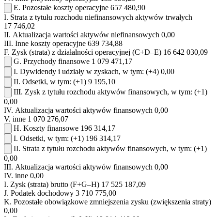
E.
Pozostałe koszty operacyjne
657 480,90
I.
Strata z tytułu rozchodu niefinansowych aktywów trwałych
17 746,02
II.
Aktualizacja wartości aktywów niefinansowych
0,00
III.
Inne koszty operacyjne
639 734,88
F.
Zysk (strata) z działalności operacyjnej (C+D–E)
16 642 030,09
G.
Przychody finansowe
1 079 471,17
I.
Dywidendy i udziały w zyskach, w tym:
(+4)
0,00
II.
Odsetki, w tym:
(+1)
9 195,10
III.
Zysk z tytułu rozchodu aktywów finansowych, w tym:
(+1)
0,00
IV.
Aktualizacja wartości aktywów finansowych
0,00
V.
inne
1 070 276,07
H.
Koszty finansowe
196 314,17
I.
Odsetki, w tym:
(+1)
196 314,17
II.
Strata z tytułu rozchodu aktywów finansowych, w tym:
(+1)
0,00
III.
Aktualizacja wartości aktywów finansowych
0,00
IV.
inne
0,00
I.
Zysk (strata) brutto (F+G–H)
17 525 187,09
J.
Podatek dochodowy
3 710 775,00
K.
Pozostałe obowiązkowe zmniejszenia zysku (zwiększenia straty)
0,00