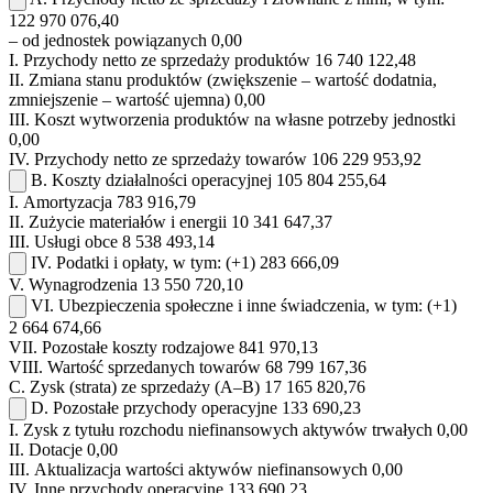
122 970 076,40
– od jednostek powiązanych
0,00
I.
Przychody netto ze sprzedaży produktów
16 740 122,48
II.
Zmiana stanu produktów (zwiększenie – wartość dodatnia,
zmniejszenie – wartość ujemna)
0,00
III.
Koszt wytworzenia produktów na własne potrzeby jednostki
0,00
IV.
Przychody netto ze sprzedaży towarów
106 229 953,92
B.
Koszty działalności operacyjnej
105 804 255,64
I.
Amortyzacja
783 916,79
II.
Zużycie materiałów i energii
10 341 647,37
III.
Usługi obce
8 538 493,14
IV.
Podatki i opłaty, w tym:
(+1)
283 666,09
V.
Wynagrodzenia
13 550 720,10
VI.
Ubezpieczenia społeczne i inne świadczenia, w tym:
(+1)
2 664 674,66
VII.
Pozostałe koszty rodzajowe
841 970,13
VIII.
Wartość sprzedanych towarów
68 799 167,36
C.
Zysk (strata) ze sprzedaży (A–B)
17 165 820,76
D.
Pozostałe przychody operacyjne
133 690,23
I.
Zysk z tytułu rozchodu niefinansowych aktywów trwałych
0,00
II.
Dotacje
0,00
III.
Aktualizacja wartości aktywów niefinansowych
0,00
IV.
Inne przychody operacyjne
133 690,23