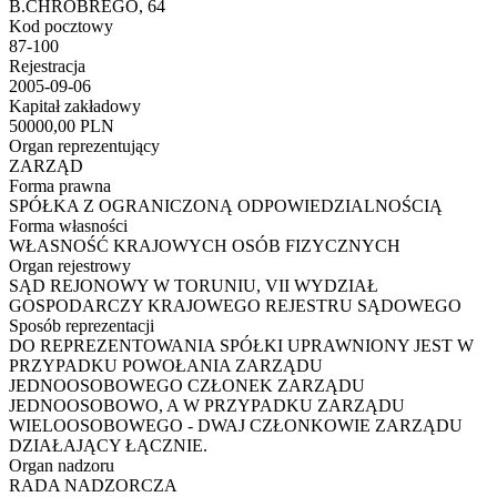
B.CHROBREGO, 64
Kod pocztowy
87-100
Rejestracja
2005-09-06
Kapitał zakładowy
50000,00 PLN
Organ reprezentujący
ZARZĄD
Forma prawna
SPÓŁKA Z OGRANICZONĄ ODPOWIEDZIALNOŚCIĄ
Forma własności
WŁASNOŚĆ KRAJOWYCH OSÓB FIZYCZNYCH
Organ rejestrowy
SĄD REJONOWY W TORUNIU, VII WYDZIAŁ
GOSPODARCZY KRAJOWEGO REJESTRU SĄDOWEGO
Sposób reprezentacji
DO REPREZENTOWANIA SPÓŁKI UPRAWNIONY JEST W
PRZYPADKU POWOŁANIA ZARZĄDU
JEDNOOSOBOWEGO CZŁONEK ZARZĄDU
JEDNOOSOBOWO, A W PRZYPADKU ZARZĄDU
WIELOOSOBOWEGO - DWAJ CZŁONKOWIE ZARZĄDU
DZIAŁAJĄCY ŁĄCZNIE.
Organ nadzoru
RADA NADZORCZA