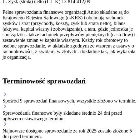
L.
Zysk (strata) netto (I–J–K)
13 814 412,09
Pełne sprawozdania finansowe organizacji Aniro składane są do
Krajowego Rejestru Sądowego (e-KRS) i obejmują rachunek
zysków i strat (przychody, koszty, zysk lub strata netto), bilans
(aktywa, kapitał własny i zobowiązania), a tam, gdzie jednostka je
sporządziła - także rachunek przepływów pieniężnych (cash flow) i
zestawienie zmian w kapitale własnym. Każdy rok obrotowy to
osobne sprawozdanie, w układzie zgodnym ze wzorem z ustawy o
rachunkowości, z kwotami w złotych - dokładnie tak, jak wykazała
je organizacja.
Terminowość sprawozdań
Spośród 9 sprawozdań finansowych, wszystkie złożono w terminie.
Sprawozdania finansowe były składane średnio 24 dni przed
upływem ustawowego terminu.
Najnowsze dostępne sprawozdanie za rok 2025 zostało złożone 5
dni przed terminem.