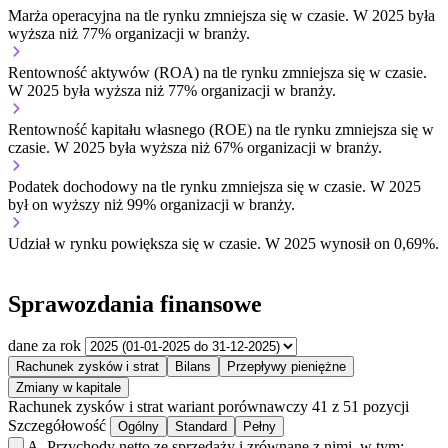
Marża operacyjna na tle rynku
zmniejsza się w czasie.
W 2025 była
wyższa niż 77% organizacji w branży.
Rentowność aktywów (ROA) na tle rynku
zmniejsza się w czasie.
W 2025 była wyższa niż 77% organizacji w branży.
Rentowność kapitału własnego (ROE) na tle rynku
zmniejsza się w
czasie.
W 2025 była wyższa niż 67% organizacji w branży.
Podatek dochodowy na tle rynku
zmniejsza się w czasie.
W 2025
był on wyższy niż 99% organizacji w branży.
Udział w rynku
powiększa się w czasie.
W 2025 wynosił on 0,69%.
Sprawozdania finansowe
dane za rok
Rachunek zysków i strat
Bilans
Przepływy pieniężne
Zmiany w kapitale
Rachunek zysków i strat
wariant porównawczy
41 z 51 pozycji
Szczegółowość
Ogólny
Standard
Pełny
A.
Przychody netto ze sprzedaży i zrównane z nimi, w tym: