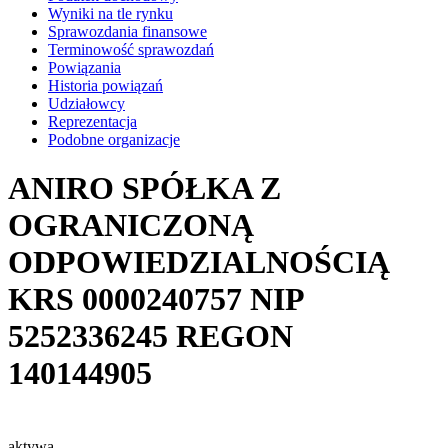
Wyniki na tle rynku
Sprawozdania finansowe
Terminowość sprawozdań
Powiązania
Historia powiązań
Udziałowcy
Reprezentacja
Podobne organizacje
ANIRO SPÓŁKA Z
OGRANICZONĄ
ODPOWIEDZIALNOŚCIĄ
KRS
0000240757
NIP
5252336245
REGON
140144905
aktywa