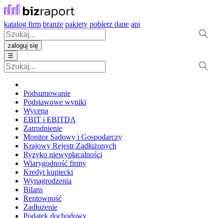
katalog firm
branże
pakiety
pobierz dane
api
zaloguj się
☰
Podsumowanie
Podstawowe wyniki
Wycena
EBIT i EBITDA
Zatrudnienie
Monitor Sądowy i Gospodarczy
Krajowy Rejestr Zadłużonych
Ryzyko niewypłacalności
Wiarygodność firmy
Kredyt kupiecki
Wynagrodzenia
Bilans
Rentowność
Zadłużenie
Podatek dochodowy