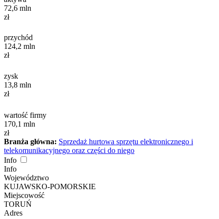
72,6
mln
zł
przychód
124,2
mln
zł
zysk
13,8
mln
zł
wartość firmy
170,1
mln
zł
Branża główna:
Sprzedaż hurtowa sprzętu elektronicznego i
telekomunikacyjnego oraz części do niego
Info
Info
Województwo
KUJAWSKO-POMORSKIE
Miejscowość
TORUŃ
Adres