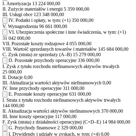
I.
Amortyzacja
13 224 000,00
II.
Zużycie materiałów i energii
5 359 000,00
III.
Usługi obce
123 348 000,00
IV.
Podatki i opłaty, w tym:
(+1)
350 000,00
V.
Wynagrodzenia
96 661 000,00
VI.
Ubezpieczenia społeczne i inne świadczenia, w tym:
(+1)
31 042 000,00
VII.
Pozostałe koszty rodzajowe
4 055 000,00
VIII.
Wartość sprzedanych towarów i materiałów
145 684 000,00
C.
Zysk (strata) ze sprzedaży (A–B)
15 279 000,00
D.
Pozostałe przychody operacyjne
336 000,00
I.
Zysk z tytułu rozchodu niefinansowych aktywów trwałych
25 000,00
II.
Dotacje
0,00
III.
Aktualizacja wartości aktywów niefinansowych
0,00
IV.
Inne przychody operacyjne
311 000,00
E.
Pozostałe koszty operacyjne
631 000,00
I.
Strata z tytułu rozchodu niefinansowych aktywów trwałych
144 000,00
II.
Aktualizacja wartości aktywów niefinansowych
370 000,00
III.
Inne koszty operacyjne
117 000,00
F.
Zysk (strata) z działalności operacyjnej (C+D–E)
14 984 000,00
G.
Przychody finansowe
2 329 000,00
I.
Dywidendy i udziały w zyskach, w tym:
(+4)
0,00