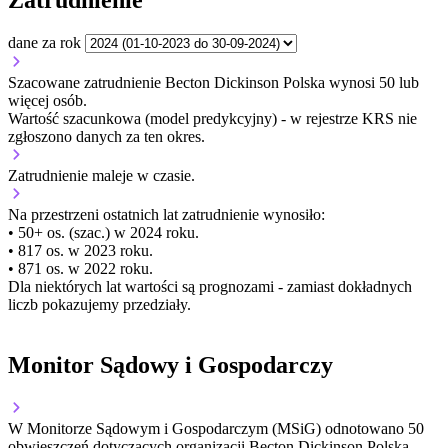
dane za rok
Szacowane zatrudnienie Becton Dickinson Polska wynosi 50 lub
więcej osób.
Wartość szacunkowa (model predykcyjny) - w rejestrze KRS nie
zgłoszono danych za ten okres.
Zatrudnienie
maleje
w czasie.
Na przestrzeni ostatnich lat zatrudnienie wynosiło:
• 50+ os. (szac.) w 2024 roku.
• 817 os. w 2023 roku.
• 871 os. w 2022 roku.
Dla niektórych lat wartości są prognozami - zamiast dokładnych
liczb pokazujemy przedziały.
Monitor Sądowy i Gospodarczy
W Monitorze Sądowym i Gospodarczym (MSiG) odnotowano
50
obwieszczeń dotyczących organizacji Becton Dickinson Polska.