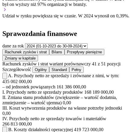
był on wyższy niż 97% organizacji w branży.
Udział w rynku
powiększa się w czasie.
W 2024 wynosił on 0,39%.
Sprawozdania finansowe
dane za rok
Rachunek zysków i strat
Bilans
Przepływy pieniężne
Zmiany w kapitale
Rachunek zysków i strat
wariant porównawczy
41 z 51 pozycji
Szczegółowość
Ogólny
Standard
Pełny
A.
Przychody netto ze sprzedaży i zrównane z nimi, w tym:
435 002 000,00
– od jednostek powiązanych
161 386 000,00
I.
Przychody netto ze sprzedaży produktów
168 189 000,00
II.
Zmiana stanu produktów (zwiększenie – wartość dodatnia,
zmniejszenie – wartość ujemna)
0,00
III.
Koszt wytworzenia produktów na własne potrzeby jednostki
0,00
IV.
Przychody netto ze sprzedaży towarów i materiałów
266 813 000,00
B.
Koszty działalności operacyjnej
419 723 000,00