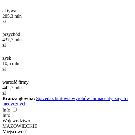
aktywa
285,3
mln
zł
przychód
437,7
mln
zł
zysk
10,5
mln
zł
wartość firmy
442,7
mln
zł
Branża główna:
Sprzedaż hurtowa wyrobów farmaceutycznych i
medycznych
Info
Info
Województwo
MAZOWIECKIE
Miejscowość