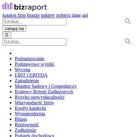
katalog firm
branże
pakiety
pobierz dane
api
zaloguj się
☰
Podsumowanie
Podstawowe wyniki
Wycena
EBIT i EBITDA
Zatrudnienie
Monitor Sądowy i Gospodarczy
Krajowy Rejestr Zadłużonych
Ryzyko niewypłacalności
Wiarygodność firmy
Kredyt kupiecki
Wynagrodzenia
Bilans
Rentowność
Zadłużenie
Podatek dochodowy