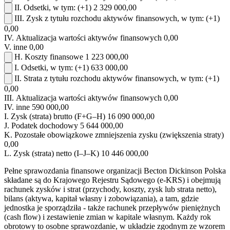
II.
Odsetki, w tym:
(+1)
2 329 000,00
III.
Zysk z tytułu rozchodu aktywów finansowych, w tym:
(+1)
0,00
IV.
Aktualizacja wartości aktywów finansowych
0,00
V.
inne
0,00
H.
Koszty finansowe
1 223 000,00
I.
Odsetki, w tym:
(+1)
633 000,00
II.
Strata z tytułu rozchodu aktywów finansowych, w tym:
(+1)
0,00
III.
Aktualizacja wartości aktywów finansowych
0,00
IV.
inne
590 000,00
I.
Zysk (strata) brutto (F+G–H)
16 090 000,00
J.
Podatek dochodowy
5 644 000,00
K.
Pozostałe obowiązkowe zmniejszenia zysku (zwiększenia straty)
0,00
L.
Zysk (strata) netto (I–J–K)
10 446 000,00
Pełne sprawozdania finansowe organizacji Becton Dickinson Polska
składane są do Krajowego Rejestru Sądowego (e-KRS) i obejmują
rachunek zysków i strat (przychody, koszty, zysk lub strata netto),
bilans (aktywa, kapitał własny i zobowiązania), a tam, gdzie
jednostka je sporządziła - także rachunek przepływów pieniężnych
(cash flow) i zestawienie zmian w kapitale własnym. Każdy rok
obrotowy to osobne sprawozdanie, w układzie zgodnym ze wzorem