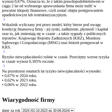
wynosi 0,67%. Oznacza to, że z takim prawdopodobieństwem w
ciągu 2 lat od wybranego sprawozdania firma może trafić w
poważne kłopoty finansowe, czyli zostać objęta postępowaniem
upadłościowym lub restrukturyzacyjnym.
Wskaźnik wyliczany jest przez model, który bierze pod uwagę
kondycję finansową firmy - jej zyski, zadłużenie, płynność i kapitał
oraz to, jak zmieniają się w czasie - a także sygnały z publicznych
rejestrów: Krajowego Rejestru Zadłużonych (KRZ), Monitora
Sądowego i Gospodarczego (MSiG) oraz historii postępowań w
KRS.
Ryzyko niewypłacalności
rośnie w czasie.
Przeciętny
wzrost
ryzyka
w czasie wynosi 0,305% rocznie.
Na przestrzeni ostatnich lat ryzyko niewypłacalności wynosiło:
• 0,67% w 2024 roku.
• 0,62% w 2023 roku.
• 0,06% w 2022 roku.
Wiarygodność firmy
dane za rok