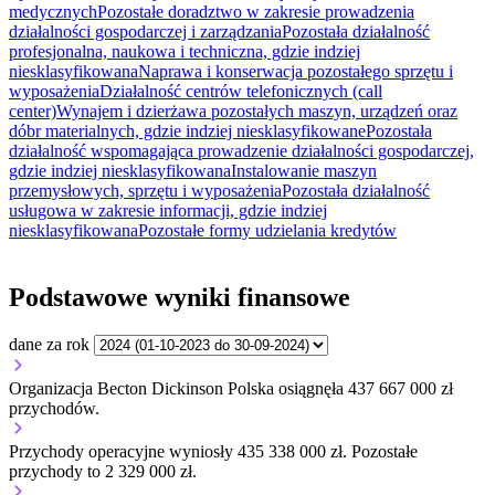
medycznych
Pozostałe doradztwo w zakresie prowadzenia
działalności gospodarczej i zarządzania
Pozostała działalność
profesjonalna, naukowa i techniczna, gdzie indziej
niesklasyfikowana
Naprawa i konserwacja pozostałego sprzętu i
wyposażenia
Działalność centrów telefonicznych (call
center)
Wynajem i dzierżawa pozostałych maszyn, urządzeń oraz
dóbr materialnych, gdzie indziej niesklasyfikowane
Pozostała
działalność wspomagająca prowadzenie działalności gospodarczej,
gdzie indziej niesklasyfikowana
Instalowanie maszyn
przemysłowych, sprzętu i wyposażenia
Pozostała działalność
usługowa w zakresie informacji, gdzie indziej
niesklasyfikowana
Pozostałe formy udzielania kredytów
Podstawowe wyniki finansowe
dane za rok
Organizacja Becton Dickinson Polska osiągnęła 437 667 000 zł
przychodów.
Przychody operacyjne wyniosły 435 338 000 zł.
Pozostałe
przychody to 2 329 000 zł.