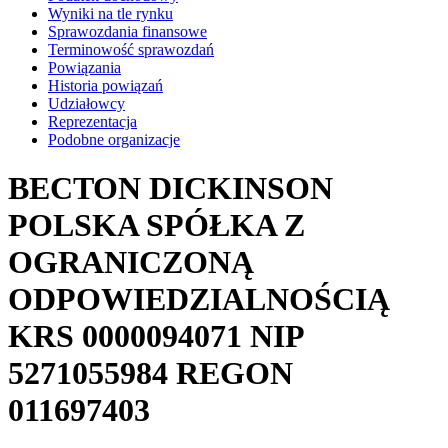
Wyniki na tle rynku
Sprawozdania finansowe
Terminowość sprawozdań
Powiązania
Historia powiązań
Udziałowcy
Reprezentacja
Podobne organizacje
BECTON DICKINSON
POLSKA SPÓŁKA Z
OGRANICZONĄ
ODPOWIEDZIALNOŚCIĄ
KRS
0000094071
NIP
5271055984
REGON
011697403