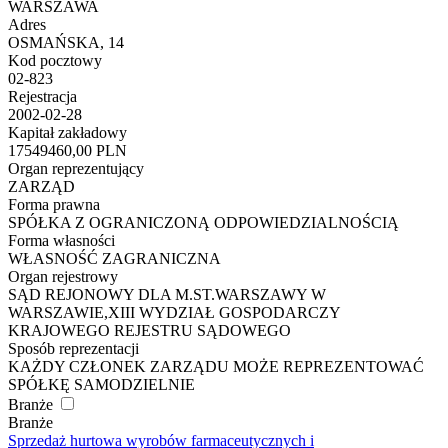
WARSZAWA
Adres
OSMAŃSKA, 14
Kod pocztowy
02-823
Rejestracja
2002-02-28
Kapitał zakładowy
17549460,00 PLN
Organ reprezentujący
ZARZĄD
Forma prawna
SPÓŁKA Z OGRANICZONĄ ODPOWIEDZIALNOŚCIĄ
Forma własności
WŁASNOŚĆ ZAGRANICZNA
Organ rejestrowy
SĄD REJONOWY DLA M.ST.WARSZAWY W
WARSZAWIE,XIII WYDZIAŁ GOSPODARCZY
KRAJOWEGO REJESTRU SĄDOWEGO
Sposób reprezentacji
KAŻDY CZŁONEK ZARZĄDU MOŻE REPREZENTOWAĆ
SPÓŁKĘ SAMODZIELNIE
Branże
Branże
Sprzedaż hurtowa wyrobów farmaceutycznych i