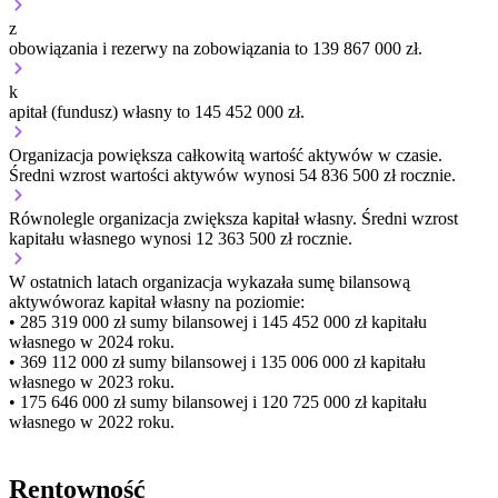
z
obowiązania i rezerwy na zobowiązania to 139 867 000 zł.
k
apitał (fundusz) własny to 145 452 000 zł.
Organizacja
powiększa
całkowitą wartość aktywów w czasie.
Średni wzrost wartości aktywów wynosi 54 836 500 zł rocznie.
Równolegle organizacja
zwiększa
kapitał własny.
Średni wzrost
kapitału własnego wynosi 12 363 500 zł rocznie.
W ostatnich latach organizacja wykazała sumę bilansową
aktywów
oraz kapitał własny
na poziomie:
• 285 319 000 zł
sumy bilansowej i 145 452 000 zł kapitału
własnego
w 2024 roku.
• 369 112 000 zł
sumy bilansowej i 135 006 000 zł kapitału
własnego
w 2023 roku.
• 175 646 000 zł
sumy bilansowej i 120 725 000 zł kapitału
własnego
w 2022 roku.
Rentowność