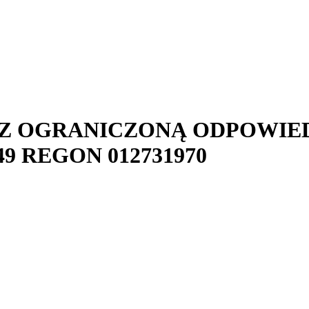
 Z OGRANICZONĄ ODPOWIE
49
REGON
012731970