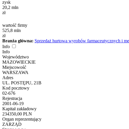
zysk
20,2
mln
zł
wartość firmy
525,8
mln
zł
Branża główna:
Sprzedaż hurtowa wyrobów farmaceutycznych i m
Info
Info
Województwo
MAZOWIECKIE
Miejscowość
WARSZAWA
Adres
UL. POSTĘPU, 21B
Kod pocztowy
02-676
Rejestracja
2001-06-19
Kapitał zakładowy
234350,00 PLN
Organ reprezentujący
ZARZĄD