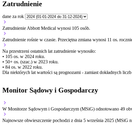
Zatrudnienie
dane za rok
Zatrudnienie Abbott Medical wynosi 105 osób.
Zatrudnienie
rośnie
w czasie.
Przeciętna zmiana wynosi 11 os. roczni
Na przestrzeni ostatnich lat zatrudnienie wynosiło:
• 105 os. w 2024 roku.
• 50+ os. (szac.) w 2023 roku.
• 84 os. w 2022 roku.
Dla niektórych lat wartości są prognozami - zamiast dokładnych licz
Monitor Sądowy i Gospodarczy
W Monitorze Sądowym i Gospodarczym (MSiG) odnotowano
49
obw
Najnowsze obwieszczenie pochodzi z dnia
5 września 2025
(MSiG nr