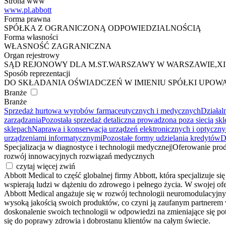
Strona www
www.pl.abbott
Forma prawna
SPÓŁKA Z OGRANICZONĄ ODPOWIEDZIALNOŚCIĄ
Forma własności
WŁASNOŚĆ ZAGRANICZNA
Organ rejestrowy
SĄD REJONOWY DLA M.ST.WARSZAWY W WARSZAWIE,X
Sposób reprezentacji
DO SKŁADANIA OŚWIADCZEŃ W IMIENIU SPÓŁKI UPOW
Branże
Branże
Sprzedaż hurtowa wyrobów farmaceutycznych i medycznych
Działal
zarządzania
Pozostała sprzedaż detaliczna prowadzona poza siecią sk
sklepach
Naprawa i konserwacja urządzeń elektronicznych i optyczn
urządzeniami informatycznymi
Pozostałe formy udzielania kredytów
D
Specjalizacja w diagnostyce i technologii medycznej
|
Oferowanie prod
rozwój innowacyjnych rozwiązań medycznych
czytaj więcej
zwiń
Abbott Medical to część globalnej firmy Abbott, która specjalizuje s
wspierają ludzi w dążeniu do zdrowego i pełnego życia. W swojej of
Abbott Medical angażuje się w rozwój technologii neuromodulacyjnyc
wysoką jakością swoich produktów, co czyni ją zaufanym partnerem w 
doskonalenie swoich technologii w odpowiedzi na zmieniające się pot
się do poprawy zdrowia i dobrostanu klientów na całym świecie.