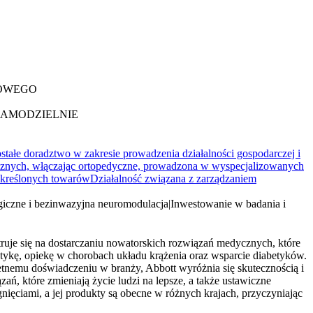
DOWEGO
SAMODZIELNIE
stałe doradztwo w zakresie prowadzenia działalności gospodarczej i
znych, włączając ortopedyczne, prowadzona w wyspecjalizowanych
 określonych towarów
Działalność związana z zarządzaniem
giczne i bezinwazyjna neuromodulacja
|
Inwestowanie w badania i
ntruje się na dostarczaniu nowatorskich rozwiązań medycznych, które
stykę, opiekę w chorobach układu krążenia oraz wsparcie diabetyków.
etnemu doświadczeniu w branży, Abbott wyróżnia się skutecznością i
ń, które zmieniają życie ludzi na lepsze, a także ustawiczne
nięciami, a jej produkty są obecne w różnych krajach, przyczyniając