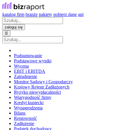
katalog firm
branże
pakiety
pobierz dane
api
zaloguj się
☰
Podsumowanie
Podstawowe wyniki
Wycena
EBIT i EBITDA
Zatrudnienie
Monitor Sądowy i Gospodarczy
Krajowy Rejestr Zadłużonych
Ryzyko niewypłacalności
Wiarygodność firmy
Kredyt kupiecki
Wynagrodzenia
Bilans
Rentowność
Zadłużenie
Podatek dochodowy