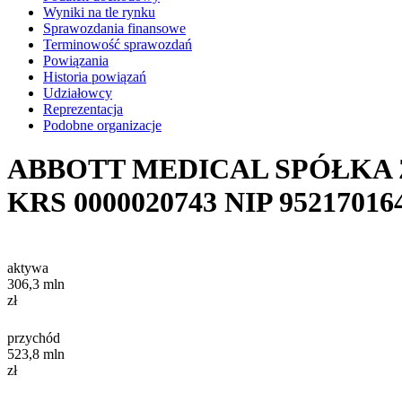
Wyniki na tle rynku
Sprawozdania finansowe
Terminowość sprawozdań
Powiązania
Historia powiązań
Udziałowcy
Reprezentacja
Podobne organizacje
ABBOTT MEDICAL SPÓŁKA
KRS
0000020743
NIP
95217016
aktywa
306,3
mln
zł
przychód
523,8
mln
zł