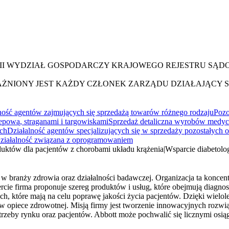
III WYDZIAŁ GOSPODARCZY KRAJOWEGO REJESTRU SĄ
AŻNIONY JEST KAŻDY CZŁONEK ZARZĄDU DZIAŁAJĄCY 
ność agentów zajmujących się sprzedażą towarów różnego rodzaju
Pozo
lepową, straganami i targowiskami
Sprzedaż detaliczna wyrobów medyc
ych
Działalność agentów specjalizujących się w sprzedaży pozostałych
ziałalność związana z oprogramowaniem
uktów dla pacjentów z chorobami układu krążenia
|
Wsparcie diabetolo
ię w branży zdrowia oraz działalności badawczej. Organizacja ta konce
ercie firma proponuje szereg produktów i usług, które obejmują diagno
h, które mają na celu poprawę jakości życia pacjentów. Dzięki wielol
opiece zdrowotnej. Misją firmy jest tworzenie innowacyjnych rozwiąza
rzeby rynku oraz pacjentów. Abbott może pochwalić się licznymi osiąg