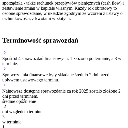
sporządziła - także rachunek przepływów pieniężnych (cash flow) i
zestawienie zmian w kapitale własnym. Każdy rok obrotowy to
osobne sprawozdanie, w układzie zgodnym ze wzorem z ustawy o
rachunkowości, z kwotami w złotych.
Terminowość sprawozdań
Spośród 4 sprawozdań finansowych, 1 złożono po terminie, a 3 w
terminie.
Sprawozdania finansowe były składane średnio 2 dni przed
upływem ustawowego terminu.
Najnowsze dostępne sprawozdanie za rok 2025 zostało złożone 2
dni przed terminem.
średnie opóźnienie
-2
dni względem terminu
3
w terminie
1