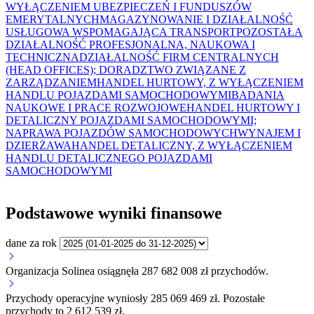
WYŁĄCZENIEM UBEZPIECZEŃ I FUNDUSZÓW
EMERYTALNYCH
MAGAZYNOWANIE I DZIAŁALNOŚĆ
USŁUGOWA WSPOMAGAJĄCA TRANSPORT
POZOSTAŁA
DZIAŁALNOŚĆ PROFESJONALNA, NAUKOWA I
TECHNICZNA
DZIAŁALNOŚĆ FIRM CENTRALNYCH
(HEAD OFFICES); DORADZTWO ZWIĄZANE Z
ZARZĄDZANIEM
HANDEL HURTOWY, Z WYŁĄCZENIEM
HANDLU POJAZDAMI SAMOCHODOWYMI
BADANIA
NAUKOWE I PRACE ROZWOJOWE
HANDEL HURTOWY I
DETALICZNY POJAZDAMI SAMOCHODOWYMI;
NAPRAWA POJAZDÓW SAMOCHODOWYCH
WYNAJEM I
DZIERŻAWA
HANDEL DETALICZNY, Z WYŁĄCZENIEM
HANDLU DETALICZNEGO POJAZDAMI
SAMOCHODOWYMI
Podstawowe wyniki finansowe
dane za rok
Organizacja Solinea osiągnęła 287 682 008 zł przychodów.
Przychody operacyjne wyniosły 285 069 469 zł.
Pozostałe
przychody to 2 612 539 zł.