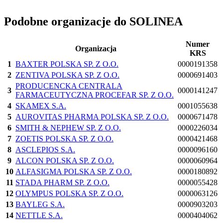
Podobne organizacje do SOLINEA
Numer
Organizacja
KRS
1
BAXTER POLSKA SP. Z O.O.
0000191358
2
ZENTIVA POLSKA SP. Z O.O.
0000691403
PRODUCENCKA CENTRALA
3
0000141247
FARMACEUTYCZNA PROCEFAR SP. Z O.O.
4
SKAMEX S.A.
0001055638
5
AUROVITAS PHARMA POLSKA SP. Z O.O.
0000671478
6
SMITH & NEPHEW SP. Z O.O.
0000226034
7
ZOETIS POLSKA SP. Z O.O.
0000421468
8
ASCLEPIOS S.A.
0000096160
9
ALCON POLSKA SP. Z O.O.
0000060964
10
ALFASIGMA POLSKA SP. Z O.O.
0000180892
11
STADA PHARM SP. Z O.O.
0000055428
12
OLYMPUS POLSKA SP. Z O.O.
0000063126
13
BAYLEG S.A.
0000903203
14
NETTLE S.A.
0000404062