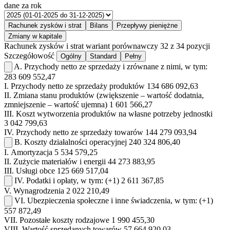
dane za rok
Rachunek zysków i strat
Bilans
Przepływy pieniężne
Zmiany w kapitale
Rachunek zysków i strat
wariant porównawczy
32 z 34 pozycji
Szczegółowość
Ogólny
Standard
Pełny
A.
Przychody netto ze sprzedaży i zrównane z nimi, w tym:
283 609 552,47
I.
Przychody netto ze sprzedaży produktów
134 686 092,63
II.
Zmiana stanu produktów (zwiększenie – wartość dodatnia,
zmniejszenie – wartość ujemna)
1 601 566,27
III.
Koszt wytworzenia produktów na własne potrzeby jednostki
3 042 799,63
IV.
Przychody netto ze sprzedaży towarów
144 279 093,94
B.
Koszty działalności operacyjnej
240 324 806,40
I.
Amortyzacja
5 534 579,25
II.
Zużycie materiałów i energii
44 273 883,95
III.
Usługi obce
125 669 517,04
IV.
Podatki i opłaty, w tym:
(+1)
2 611 367,85
V.
Wynagrodzenia
2 022 210,49
VI.
Ubezpieczenia społeczne i inne świadczenia, w tym:
(+1)
557 872,49
VII.
Pozostałe koszty rodzajowe
1 990 455,30
VIII.
Wartość sprzedanych towarów
57 664 920,03