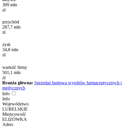
309
mln
zł
przychód
287,7
mln
zł
zysk
34,8
mln
zł
wartość firmy
501,1
mln
zł
Branża główna:
Sprzedaż hurtowa wyrobów farmaceutycznych i
medycznych
Info
Info
Województwo
LUBELSKIE
Miejscowość
ELIZÓWKA
Adres