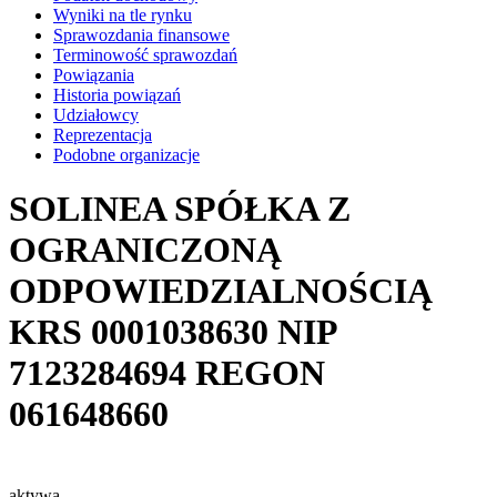
Wyniki na tle rynku
Sprawozdania finansowe
Terminowość sprawozdań
Powiązania
Historia powiązań
Udziałowcy
Reprezentacja
Podobne organizacje
SOLINEA SPÓŁKA Z
OGRANICZONĄ
ODPOWIEDZIALNOŚCIĄ
KRS
0001038630
NIP
7123284694
REGON
061648660
aktywa