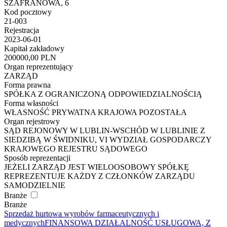
SZAFRANOWA, 6
Kod pocztowy
21-003
Rejestracja
2023-06-01
Kapitał zakładowy
200000,00 PLN
Organ reprezentujący
ZARZĄD
Forma prawna
SPÓŁKA Z OGRANICZONĄ ODPOWIEDZIALNOŚCIĄ
Forma własności
WŁASNOŚĆ PRYWATNA KRAJOWA POZOSTAŁA
Organ rejestrowy
SĄD REJONOWY W LUBLIN-WSCHÓD W LUBLINIE Z
SIEDZIBĄ W ŚWIDNIKU, VI WYDZIAŁ GOSPODARCZY
KRAJOWEGO REJESTRU SĄDOWEGO
Sposób reprezentacji
JEŻELI ZARZĄD JEST WIELOOSOBOWY SPÓŁKĘ
REPREZENTUJE KAŻDY Z CZŁONKÓW ZARZĄDU
SAMODZIELNIE
Branże
Branże
Sprzedaż hurtowa wyrobów farmaceutycznych i
medycznych
FINANSOWA DZIAŁALNOŚĆ USŁUGOWA, Z