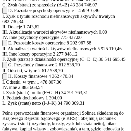
C.
Zysk (strata) ze sprzedaży (A–B)
43 284 746,07
D.
Pozostałe przychody operacyjne
1 459 916,96
I.
Zysk z tytułu rozchodu niefinansowych aktywów trwałych
682 736,34
II.
Dotacje
1 743,62
III.
Aktualizacja wartości aktywów niefinansowych
0,00
IV.
Inne przychody operacyjne
775 437,00
E.
Pozostałe koszty operacyjne
8 202 967,58
II.
Aktualizacja wartości aktywów niefinansowych
5 925 119,46
III.
Inne koszty operacyjne
2 277 848,12
F.
Zysk (strata) z działalności operacyjnej (C+D–E)
36 541 695,45
G.
Przychody finansowe
2 612 538,70
II.
Odsetki, w tym:
2 612 538,70
H.
Koszty finansowe
4 362 470,84
I.
Odsetki, w tym:
1 478 807,30
IV.
inne
2 883 663,54
I.
Zysk (strata) brutto (F+G–H)
34 791 763,31
J.
Podatek dochodowy
1 394,00
L.
Zysk (strata) netto (I–J–K)
34 790 369,31
Pełne sprawozdania finansowe organizacji Solinea składane są do
Krajowego Rejestru Sądowego (e-KRS) i obejmują rachunek
zysków i strat (przychody, koszty, zysk lub strata netto), bilans
(aktywa, kapitał własny i zobowiązania), a tam, gdzie jednostka je