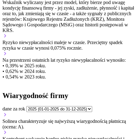
Wskaźnik wyliczany jest przez model, który bierze pod uwagę
kondycję finansową firmy - jej zyski, zadłużenie, płynność i kapitał
oraz to, jak zmieniają się w czasie - a także sygnały z publicznych
rejestrów: Krajowego Rejestru Zadłużonych (KRZ), Monitora
Sądowego i Gospodarczego (MSiG) oraz historii postępowań w
KRS.
Ryzyko niewypłacalności
maleje w czasie.
Przeciętny
spadek
ryzyka w czasie wynosi 0,075% rocznie.
Na przestrzeni ostatnich lat ryzyko niewypłacalności wynosiło:
• 0,39% w 2025 roku.
• 0,62% w 2024 roku.
• 0,54% w 2023 roku.
Wiarygodność firmy
dane za rok
Solinea charakteryzuje się najwyższą wiarygodnością płatniczą
(ocena: A).
Kontrahent wykazuje bardzo niskie ryzyko niewypłacalności i