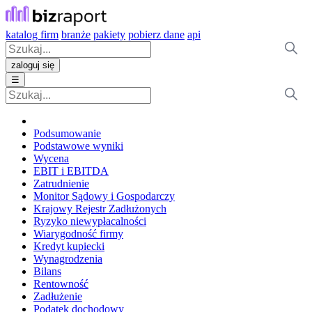
katalog firm
branże
pakiety
pobierz dane
api
zaloguj się
☰
Podsumowanie
Podstawowe wyniki
Wycena
EBIT i EBITDA
Zatrudnienie
Monitor Sądowy i Gospodarczy
Krajowy Rejestr Zadłużonych
Ryzyko niewypłacalności
Wiarygodność firmy
Kredyt kupiecki
Wynagrodzenia
Bilans
Rentowność
Zadłużenie
Podatek dochodowy