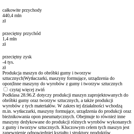
całkowite przychody
440,4
mln
zł
przeciętny przychód
1,4
mln
zł
przeciętny zysk
-4
tys.
zł
Produkcja maszyn do obróbki gumy i tworzyw
sztucznych
|
Wytłaczarki, maszyny formujące, urządzenia do
opon
|
Inne maszyny do wyrobów z gumy i tworzyw sztucznych
czytaj więcej
zwiń
Podklasa 28.96.Z dotyczy produkcji maszyn zaprojektowanych do
obróbki gumy oraz tworzyw sztucznych, a także produkcji
wyrobów z tych materiałów. W zakres tej działalności wchodzą
m.in. wytłaczarki, maszyny formujące, urządzenia do produkcji oraz
bieżnikowania opon pneumatycznych. Obejmuje to również inne
maszyny dedykowane do produkcji różnych wyrobów wykonanych
z gumy i tworzyw sztucznych. Kluczowym celem tych maszyn jest
zapewnienie odpowiedniej kształtu i struktury produktów