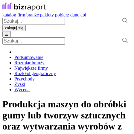
katalog firm
branże
pakiety
pobierz dane
api
zaloguj się
☰
Podsumowanie
Rozmiar branży
Największe firmy
Rozkład geograficzny
Przychody
Zyski
Wycena
Produkcja maszyn do obróbki
gumy lub tworzyw sztucznych
oraz wytwarzania wyrobów z