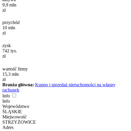
9,9
mln
zł
przychód
10
mln
zł
zysk
742
tys.
zł
wartość firmy
15,3
mln
zł
Branża główna:
Kupno i sprzedaż nieruchomości na własny
rachunek
Info
Info
Województwo
ŚLĄSKIE
Miejscowość
STRZYŻOWICE
Adres