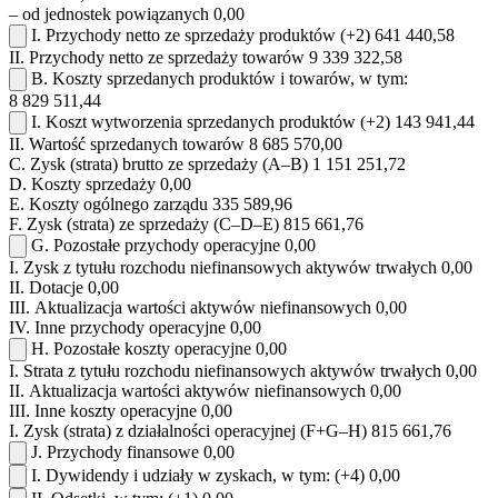
– od jednostek powiązanych
0,00
I.
Przychody netto ze sprzedaży produktów
(+2)
641 440,58
II.
Przychody netto ze sprzedaży towarów
9 339 322,58
B.
Koszty sprzedanych produktów i towarów, w tym:
8 829 511,44
I.
Koszt wytworzenia sprzedanych produktów
(+2)
143 941,44
II.
Wartość sprzedanych towarów
8 685 570,00
C.
Zysk (strata) brutto ze sprzedaży (A–B)
1 151 251,72
D.
Koszty sprzedaży
0,00
E.
Koszty ogólnego zarządu
335 589,96
F.
Zysk (strata) ze sprzedaży (C–D–E)
815 661,76
G.
Pozostałe przychody operacyjne
0,00
I.
Zysk z tytułu rozchodu niefinansowych aktywów trwałych
0,00
II.
Dotacje
0,00
III.
Aktualizacja wartości aktywów niefinansowych
0,00
IV.
Inne przychody operacyjne
0,00
H.
Pozostałe koszty operacyjne
0,00
I.
Strata z tytułu rozchodu niefinansowych aktywów trwałych
0,00
II.
Aktualizacja wartości aktywów niefinansowych
0,00
III.
Inne koszty operacyjne
0,00
I.
Zysk (strata) z działalności operacyjnej (F+G–H)
815 661,76
J.
Przychody finansowe
0,00
I.
Dywidendy i udziały w zyskach, w tym:
(+4)
0,00