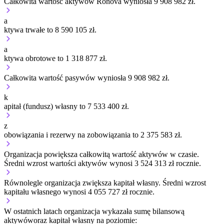
Całkowita wartość aktywów Ronova wyniosła 9 908 982 zł.
a
ktywa trwałe to 8 590 105 zł.
a
ktywa obrotowe to 1 318 877 zł.
Całkowita wartość pasywów wyniosła 9 908 982 zł.
k
apitał (fundusz) własny to 7 533 400 zł.
z
obowiązania i rezerwy na zobowiązania to 2 375 583 zł.
Organizacja
powiększa
całkowitą wartość aktywów w czasie.
Średni wzrost wartości aktywów wynosi 3 524 313 zł rocznie.
Równolegle organizacja
zwiększa
kapitał własny.
Średni wzrost
kapitału własnego wynosi 4 055 727 zł rocznie.
W ostatnich latach organizacja wykazała sumę bilansową
aktywów
oraz kapitał własny
na poziomie: