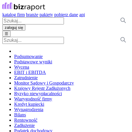
katalog firm
branże
pakiety
pobierz dane
api
zaloguj się
☰
Podsumowanie
Podstawowe wyniki
Wycena
EBIT i EBITDA
Zatrudnienie
Monitor Sądowy i Gospodarczy
Krajowy Rejestr Zadłużonych
Ryzyko niewypłacalności
Wiarygodność firmy
Kredyt kupiecki
Wynagrodzenia
Bilans
Rentowność
Zadłużenie
Podatek dochodowy