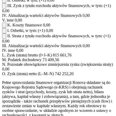
II.
Odsetki, w tym:
(+1)
0,00
III.
Zysk z tytułu rozchodu aktywów finansowych, w tym:
(+1)
0,00
IV.
Aktualizacja wartości aktywów finansowych
0,00
V.
inne
0,00
K.
Koszty finansowe
0,00
I.
Odsetki, w tym:
(+1)
0,00
II.
Strata z tytułu rozchodu aktywów finansowych, w tym:
(+1)
0,00
III.
Aktualizacja wartości aktywów finansowych
0,00
IV.
inne
0,00
L.
Zysk (strata) brutto (I+J–K)
815 661,76
M.
Podatek dochodowy
73 409,56
N.
Pozostałe obowiązkowe zmniejszenia zysku (zwiększenia straty)
0,00
O.
Zysk (strata) netto (L–M–N)
742 252,20
Pełne sprawozdania finansowe organizacji Ronova składane są do
Krajowego Rejestru Sądowego (e-KRS) i obejmują rachunek
zysków i strat (przychody, koszty, zysk lub strata netto), bilans
(aktywa, kapitał własny i zobowiązania), a tam, gdzie jednostka je
sporządziła - także rachunek przepływów pieniężnych (cash flow) i
zestawienie zmian w kapitale własnym. Każdy rok obrotowy to
osobne sprawozdanie, w układzie zgodnym ze wzorem z ustawy o
rachunkowości, z kwotami w złotych.