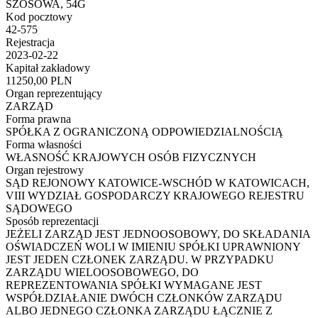
SZOSOWA, 54G
Kod pocztowy
42-575
Rejestracja
2023-02-22
Kapitał zakładowy
11250,00 PLN
Organ reprezentujący
ZARZĄD
Forma prawna
SPÓŁKA Z OGRANICZONĄ ODPOWIEDZIALNOŚCIĄ
Forma własności
WŁASNOŚĆ KRAJOWYCH OSÓB FIZYCZNYCH
Organ rejestrowy
SĄD REJONOWY KATOWICE-WSCHÓD W KATOWICACH,
VIII WYDZIAŁ GOSPODARCZY KRAJOWEGO REJESTRU
SĄDOWEGO
Sposób reprezentacji
JEŻELI ZARZĄD JEST JEDNOOSOBOWY, DO SKŁADANIA
OŚWIADCZEŃ WOLI W IMIENIU SPÓŁKI UPRAWNIONY
JEST JEDEN CZŁONEK ZARZĄDU. W PRZYPADKU
ZARZĄDU WIELOOSOBOWEGO, DO
REPREZENTOWANIA SPÓŁKI WYMAGANE JEST
WSPÓŁDZIAŁANIE DWÓCH CZŁONKÓW ZARZĄDU
ALBO JEDNEGO CZŁONKA ZARZĄDU ŁĄCZNIE Z