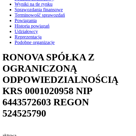
Wyniki na tle rynku
Sprawozdania finansowe
Terminowość sprawozdań
Powiązania
Historia powiązań
Udziałowcy
Reprezentacja
Podobne organizacje
RONOVA SPÓŁKA Z
OGRANICZONĄ
ODPOWIEDZIALNOŚCIĄ
KRS
0001020958
NIP
6443572603
REGON
524525790
aktywa