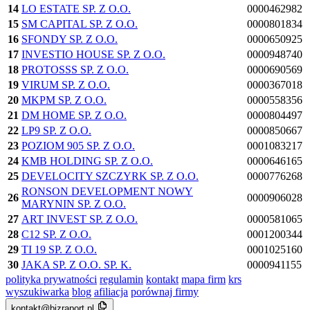
14
LO ESTATE SP. Z O.O.
0000462982
15
SM CAPITAL SP. Z O.O.
0000801834
16
SFONDY SP. Z O.O.
0000650925
17
INVESTIO HOUSE SP. Z O.O.
0000948740
18
PROTOSSS SP. Z O.O.
0000690569
19
VIRUM SP. Z O.O.
0000367018
20
MKPM SP. Z O.O.
0000558356
21
DM HOME SP. Z O.O.
0000804497
22
LP9 SP. Z O.O.
0000850667
23
POZIOM 905 SP. Z O.O.
0001083217
24
KMB HOLDING SP. Z O.O.
0000646165
25
DEVELOCITY SZCZYRK SP. Z O.O.
0000776268
RONSON DEVELOPMENT NOWY
26
0000906028
MARYNIN SP. Z O.O.
27
ART INVEST SP. Z O.O.
0000581065
28
C12 SP. Z O.O.
0001200344
29
TI 19 SP. Z O.O.
0001025160
30
JAKA SP. Z O.O. SP. K.
0000941155
polityka prywatności
regulamin
kontakt
mapa firm
krs
wyszukiwarka
blog
afiliacja
porównaj firmy
kontakt@bizraport.pl