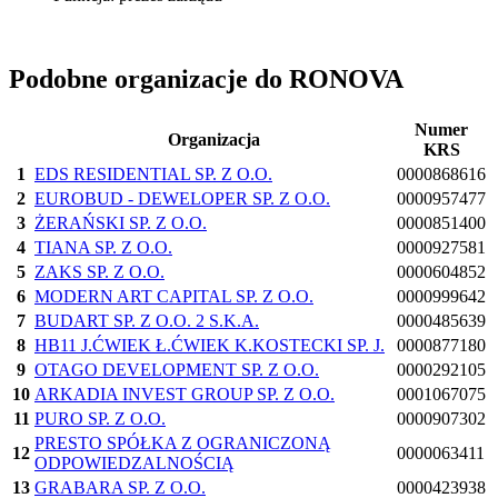
Podobne organizacje do RONOVA
Numer
Organizacja
KRS
1
EDS RESIDENTIAL SP. Z O.O.
0000868616
2
EUROBUD - DEWELOPER SP. Z O.O.
0000957477
3
ŻERAŃSKI SP. Z O.O.
0000851400
4
TIANA SP. Z O.O.
0000927581
5
ZAKS SP. Z O.O.
0000604852
6
MODERN ART CAPITAL SP. Z O.O.
0000999642
7
BUDART SP. Z O.O. 2 S.K.A.
0000485639
8
HB11 J.ĆWIEK Ł.ĆWIEK K.KOSTECKI SP. J.
0000877180
9
OTAGO DEVELOPMENT SP. Z O.O.
0000292105
10
ARKADIA INVEST GROUP SP. Z O.O.
0001067075
11
PURO SP. Z O.O.
0000907302
PRESTO SPÓŁKA Z OGRANICZONĄ
12
0000063411
ODPOWIEDZALNOŚCIĄ
13
GRABARA SP. Z O.O.
0000423938