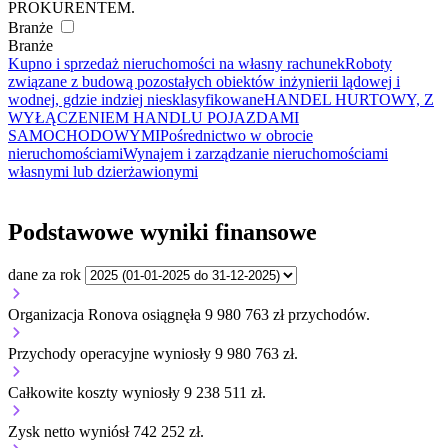
PROKURENTEM.
Branże
Branże
Kupno i sprzedaż nieruchomości na własny rachunek
Roboty
związane z budową pozostałych obiektów inżynierii lądowej i
wodnej, gdzie indziej niesklasyfikowane
HANDEL HURTOWY, Z
WYŁĄCZENIEM HANDLU POJAZDAMI
SAMOCHODOWYMI
Pośrednictwo w obrocie
nieruchomościami
Wynajem i zarządzanie nieruchomościami
własnymi lub dzierżawionymi
Podstawowe wyniki finansowe
dane za rok
Organizacja Ronova osiągnęła 9 980 763 zł przychodów.
Przychody operacyjne wyniosły 9 980 763 zł.
Całkowite koszty wyniosły 9 238 511 zł.
Zysk netto wyniósł 742 252 zł.