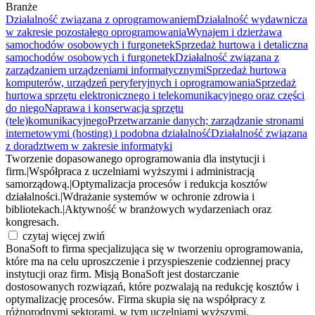
Branże
Działalność związana z oprogramowaniem
Działalność wydawnicza
w zakresie pozostałego oprogramowania
Wynajem i dzierżawa
samochodów osobowych i furgonetek
Sprzedaż hurtowa i detaliczna
samochodów osobowych i furgonetek
Działalność związana z
zarządzaniem urządzeniami informatycznymi
Sprzedaż hurtowa
komputerów, urządzeń peryferyjnych i oprogramowania
Sprzedaż
hurtowa sprzętu elektronicznego i telekomunikacyjnego oraz części
do niego
Naprawa i konserwacja sprzętu
(tele)komunikacyjnego
Przetwarzanie danych; zarządzanie stronami
internetowymi (hosting) i podobna działalność
Działalność związana
z doradztwem w zakresie informatyki
Tworzenie dopasowanego oprogramowania dla instytucji i
firm.
|
Współpraca z uczelniami wyższymi i administracją
samorządową.
|
Optymalizacja procesów i redukcja kosztów
działalności.
|
Wdrażanie systemów w ochronie zdrowia i
bibliotekach.
|
Aktywność w branżowych wydarzeniach oraz
kongresach.
czytaj więcej
zwiń
BonaSoft to firma specjalizująca się w tworzeniu oprogramowania,
które ma na celu uproszczenie i przyspieszenie codziennej pracy
instytucji oraz firm. Misją BonaSoft jest dostarczanie
dostosowanych rozwiązań, które pozwalają na redukcję kosztów i
optymalizację procesów. Firma skupia się na współpracy z
różnorodnymi sektorami, w tym uczelniami wyższymi,