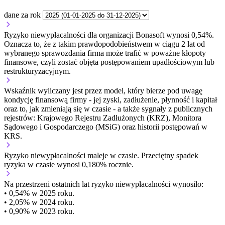
dane za rok
Ryzyko niewypłacalności dla organizacji Bonasoft wynosi 0,54%.
Oznacza to, że z takim prawdopodobieństwem w ciągu 2 lat od
wybranego sprawozdania firma może trafić w poważne kłopoty
finansowe, czyli zostać objęta postępowaniem upadłościowym lub
restrukturyzacyjnym.
Wskaźnik wyliczany jest przez model, który bierze pod uwagę
kondycję finansową firmy - jej zyski, zadłużenie, płynność i kapitał
oraz to, jak zmieniają się w czasie - a także sygnały z publicznych
rejestrów: Krajowego Rejestru Zadłużonych (KRZ), Monitora
Sądowego i Gospodarczego (MSiG) oraz historii postępowań w
KRS.
Ryzyko niewypłacalności
maleje w czasie.
Przeciętny
spadek
ryzyka w czasie wynosi 0,180% rocznie.
Na przestrzeni ostatnich lat ryzyko niewypłacalności wynosiło:
• 0,54% w 2025 roku.
• 2,05% w 2024 roku.
• 0,90% w 2023 roku.