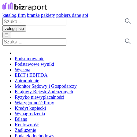
katalog firm
branże
pakiety
pobierz dane
api
zaloguj się
☰
Podsumowanie
Podstawowe wyniki
Wycena
EBIT i EBITDA
Zatrudnienie
Monitor Sądowy i Gospodarczy
Krajowy Rejestr Zadłużonych
Ryzyko niewypłacalności
Wiarygodność firmy
Kredyt kupiecki
Wynagrodzenia
Bilans
Rentowność
Zadłużenie
Podatek dochodowy