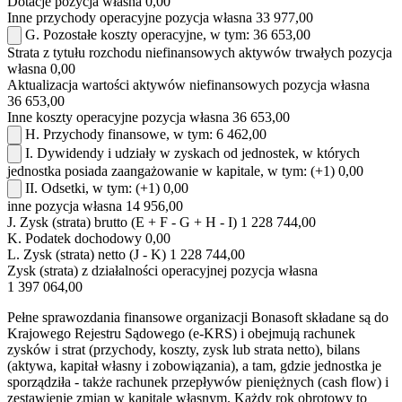
Dotacje
pozycja własna
0,00
Inne przychody operacyjne
pozycja własna
33 977,00
G.
Pozostałe koszty operacyjne, w tym:
36 653,00
Strata z tytułu rozchodu niefinansowych aktywów trwałych
pozycja
własna
0,00
Aktualizacja wartości aktywów niefinansowych
pozycja własna
36 653,00
Inne koszty operacyjne
pozycja własna
36 653,00
H.
Przychody finansowe, w tym:
6 462,00
I.
Dywidendy i udziały w zyskach od jednostek, w których
jednostka posiada zaangażowanie w kapitale, w tym:
(+1)
0,00
II.
Odsetki, w tym:
(+1)
0,00
inne
pozycja własna
14 956,00
J.
Zysk (strata) brutto (E + F - G + H - I)
1 228 744,00
K.
Podatek dochodowy
0,00
L.
Zysk (strata) netto (J - K)
1 228 744,00
Zysk (strata) z działalności operacyjnej
pozycja własna
1 397 064,00
Pełne sprawozdania finansowe organizacji Bonasoft składane są do
Krajowego Rejestru Sądowego (e-KRS) i obejmują rachunek
zysków i strat (przychody, koszty, zysk lub strata netto), bilans
(aktywa, kapitał własny i zobowiązania), a tam, gdzie jednostka je
sporządziła - także rachunek przepływów pieniężnych (cash flow) i
zestawienie zmian w kapitale własnym. Każdy rok obrotowy to