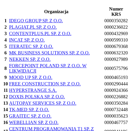
Numer
Organizacja
KRS
1
IDEGO GROUP SP. Z O.O.
0000350282
2
PLAGIAT.PL SP. Z O.O.
0000236022
3
CONTENTPLUS.PL SP. Z O.O.
0000432969
4
INCAT SP. Z O.O.
0000599310
5
ITERATEC SP. Z O.O.
0000679368
6
MK BUSINESS SOLUTIONS SP. Z O.O.
0000632320
7
NEKKEN SP. Z O.O.
0000927989
FORCEPOINT POLAND SP. Z O.O. W
8
0000575796
LIKWIDACJI
9
MOOD UP SP. Z O.O.
0000465193
10
FREE CONSTRUCTION SP. Z O.O.
0000290444
11
HYPERSTRANGE S.A.
0000924366
12
DOXIS POLSKA SP. Z O.O.
0000226882
13
AUTOPAY SERVICES SP. Z O.O.
0000350284
14
TK-MED SP. Z O.O.
0000732448
15
GRAITEC SP. Z O.O.
0000035623
16
WEBELLIAN SP. Z O.O.
0000467757
CENTRUM PROGRAMOWANIA T1 SP. Z