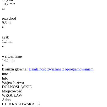
10,7
mln
zł
przychód
9,3
mln
zł
zysk
1,2
mln
zł
wartość firmy
14,2
mln
zł
Branża główna:
Działalność związana z oprogramowaniem
Info
Info
Województwo
DOLNOŚLĄSKIE
Miejscowość
WROCŁAW
Adres
UL. KRAKOWSKA, 52