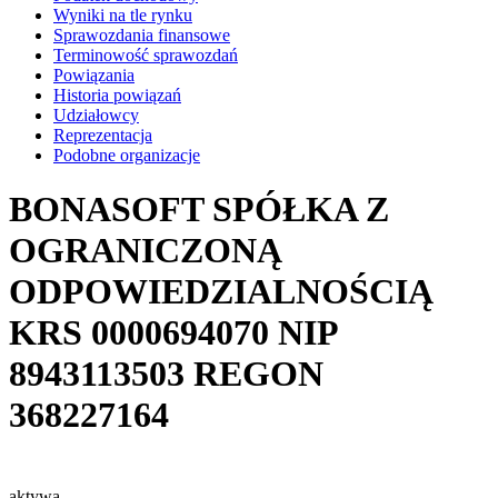
Wyniki na tle rynku
Sprawozdania finansowe
Terminowość sprawozdań
Powiązania
Historia powiązań
Udziałowcy
Reprezentacja
Podobne organizacje
BONASOFT SPÓŁKA Z
OGRANICZONĄ
ODPOWIEDZIALNOŚCIĄ
KRS
0000694070
NIP
8943113503
REGON
368227164
aktywa