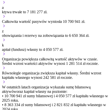
a
ktywa trwałe to 7 181 277 zł.
Całkowita wartość pasywów wyniosła 10 700 941 zł.
z
obowiązania i rezerwy na zobowiązania to 6 650 364 zł.
k
apitał (fundusz) własny to 4 050 577 zł.
Organizacja
powiększa
całkowitą wartość aktywów w czasie.
Średni wzrost wartości aktywów wynosi 1 281 514 zł rocznie.
Równolegle organizacja
zwiększa
kapitał własny.
Średni wzrost
kapitału własnego wynosi 242 581 zł rocznie.
W ostatnich latach organizacja wykazała sumę bilansową
aktywów
oraz kapitał własny
na poziomie:
• 10 700 941 zł
sumy bilansowej i 4 050 577 zł kapitału własnego
w
2025 roku.
• 8 363 334 zł
sumy bilansowej i 2 821 832 zł kapitału własnego
w
2024 roku.