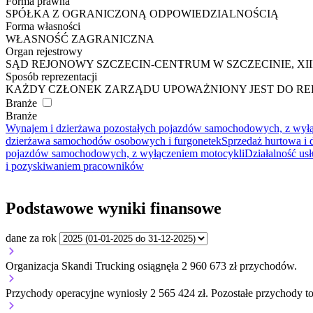
Forma prawna
SPÓŁKA Z OGRANICZONĄ ODPOWIEDZIALNOŚCIĄ
Forma własności
WŁASNOŚĆ ZAGRANICZNA
Organ rejestrowy
SĄD REJONOWY SZCZECIN-CENTRUM W SZCZECINIE, X
Sposób reprezentacji
KAŻDY CZŁONEK ZARZĄDU UPOWAŻNIONY JEST DO REPR
Branże
Branże
Wynajem i dzierżawa pozostałych pojazdów samochodowych, z wył
dzierżawa samochodów osobowych i furgonetek
Sprzedaż hurtowa i
pojazdów samochodowych, z wyłączeniem motocykli
Działalność us
i pozyskiwaniem pracowników
Podstawowe wyniki finansowe
dane za rok
Organizacja Skandi Trucking osiągnęła 2 960 673 zł przychodów.
Przychody operacyjne wyniosły 2 565 424 zł.
Pozostałe przychody to