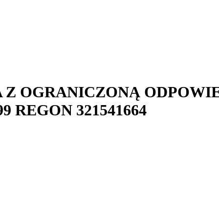
A Z OGRANICZONĄ ODPOWI
99
REGON
321541664