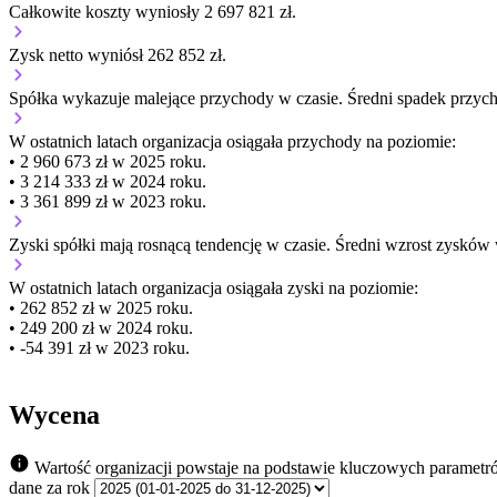
Całkowite koszty wyniosły 2 697 821 zł.
Zysk netto wyniósł 262 852 zł.
Spółka wykazuje
malejące
przychody w czasie.
Średni spadek przyc
W ostatnich latach organizacja osiągała przychody na poziomie:
• 2 960 673 zł w 2025 roku.
• 3 214 333 zł w 2024 roku.
• 3 361 899 zł w 2023 roku.
Zyski spółki mają
rosnącą
tendencję w czasie.
Średni wzrost zysków 
W ostatnich latach organizacja osiągała zyski na poziomie:
• 262 852 zł w 2025 roku.
• 249 200 zł w 2024 roku.
• -54 391 zł w 2023 roku.
Wycena
Wartość organizacji powstaje na podstawie kluczowych parametr
dane za rok