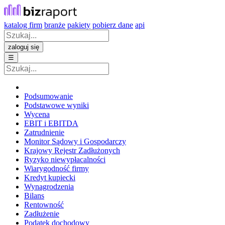
katalog firm
branże
pakiety
pobierz dane
api
zaloguj się
☰
Podsumowanie
Podstawowe wyniki
Wycena
EBIT i EBITDA
Zatrudnienie
Monitor Sądowy i Gospodarczy
Krajowy Rejestr Zadłużonych
Ryzyko niewypłacalności
Wiarygodność firmy
Kredyt kupiecki
Wynagrodzenia
Bilans
Rentowność
Zadłużenie
Podatek dochodowy