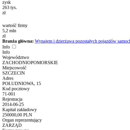
zysk
263
tys.
zł
wartość firmy
5,2
mln
zł
Branża główna:
Wynajem i dzierżawa pozostałych pojazdów samoc
Info
Info
Województwo
ZACHODNIOPOMORSKIE
Miejscowość
SZCZECIN
Adres
POŁUDNIOWA, 15
Kod pocztowy
71-001
Rejestracja
2014-06-25
Kapitał zakładowy
250000,00 PLN
Organ reprezentujący
ZARZĄD