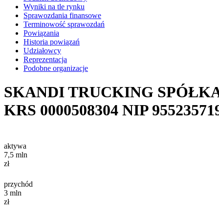
Wyniki na tle rynku
Sprawozdania finansowe
Terminowość sprawozdań
Powiązania
Historia powiązań
Udziałowcy
Reprezentacja
Podobne organizacje
SKANDI TRUCKING SPÓŁK
KRS
0000508304
NIP
95523571
aktywa
7,5
mln
zł
przychód
3
mln
zł