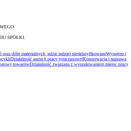
OWEGO
IU SPÓŁKI.
oraz dóbr materialnych, gdzie indziej niesklasyfikowane
Wynajem i
ocykli
Działalność agencji pracy tymczasowej
Konserwacja i naprawa
rogowy towarów
Działalność związana z wyszukiwaniem miejsc pracy