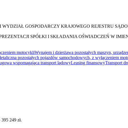
III WYDZIAŁ GOSPODARCZY KRAJOWEGO REJESTRU SĄD
EZENTACJI SPÓŁKI I SKŁADANIA OŚWIADCZEŃ W IMIEN
ączeniem motocykli
Wynajem i dzierżawa pozostałych maszyn, urządzeń 
 detaliczna pozostałych pojazdów samochodowych, z wyłączeniem mot
ługowa wspomagająca transport lądowy
Leasing finansowy
Transport d
 395 249 zł.