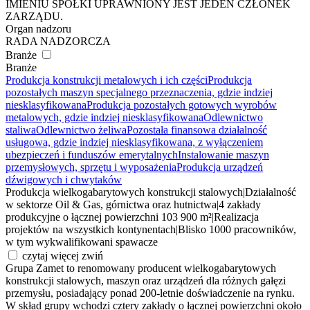
IMIENIU SPÓŁKI UPRAWNIONY JEST JEDEN CZŁONEK
ZARZĄDU.
Organ nadzoru
RADA NADZORCZA
Branże
Branże
Produkcja konstrukcji metalowych i ich części
Produkcja
pozostałych maszyn specjalnego przeznaczenia, gdzie indziej
niesklasyfikowana
Produkcja pozostałych gotowych wyrobów
metalowych, gdzie indziej niesklasyfikowana
Odlewnictwo
staliwa
Odlewnictwo żeliwa
Pozostała finansowa działalność
usługowa, gdzie indziej niesklasyfikowana, z wyłączeniem
ubezpieczeń i funduszów emerytalnych
Instalowanie maszyn
przemysłowych, sprzętu i wyposażenia
Produkcja urządzeń
dźwigowych i chwytaków
Produkcja wielkogabarytowych konstrukcji stalowych
|
Działalność
w sektorze Oil & Gas, górnictwa oraz hutnictwa
|
4 zakłady
produkcyjne o łącznej powierzchni 103 900 m²
|
Realizacja
projektów na wszystkich kontynentach
|
Blisko 1000 pracowników,
w tym wykwalifikowani spawacze
czytaj więcej
zwiń
Grupa Zamet to renomowany producent wielkogabarytowych
konstrukcji stalowych, maszyn oraz urządzeń dla różnych gałęzi
przemysłu, posiadający ponad 200-letnie doświadczenie na rynku.
W skład grupy wchodzi cztery zakłady o łącznej powierzchni około