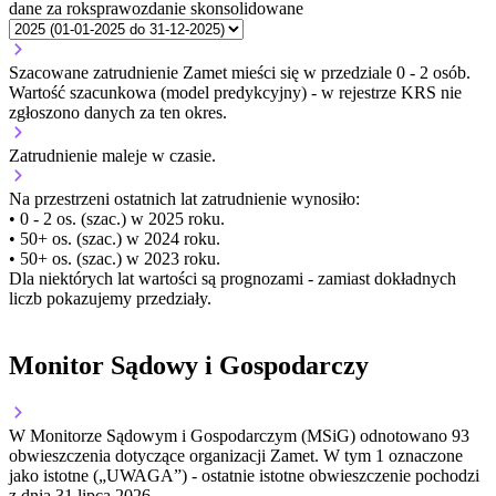
dane za rok
sprawozdanie skonsolidowane
Szacowane zatrudnienie Zamet mieści się w przedziale 0 - 2 osób.
Wartość szacunkowa (model predykcyjny) - w rejestrze KRS nie
zgłoszono danych za ten okres.
Zatrudnienie
maleje
w czasie.
Na przestrzeni ostatnich lat zatrudnienie wynosiło:
• 0 - 2 os. (szac.) w 2025 roku.
• 50+ os. (szac.) w 2024 roku.
• 50+ os. (szac.) w 2023 roku.
Dla niektórych lat wartości są prognozami - zamiast dokładnych
liczb pokazujemy przedziały.
Monitor Sądowy i Gospodarczy
W Monitorze Sądowym i Gospodarczym (MSiG) odnotowano
93
obwieszczenia dotyczące organizacji Zamet.
W tym
1
oznaczone
jako istotne („UWAGA”)
- ostatnie istotne obwieszczenie pochodzi
z dnia
31 lipca 2026
.