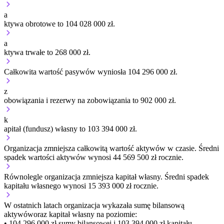
a
ktywa obrotowe to 104 028 000 zł.
a
ktywa trwałe to 268 000 zł.
Całkowita wartość pasywów wyniosła 104 296 000 zł.
z
obowiązania i rezerwy na zobowiązania to 902 000 zł.
k
apitał (fundusz) własny to 103 394 000 zł.
Organizacja
zmniejsza
całkowitą wartość aktywów w czasie.
Średni
spadek wartości aktywów wynosi 44 569 500 zł rocznie.
Równolegle organizacja
zmniejsza
kapitał własny.
Średni spadek
kapitału własnego wynosi 15 393 000 zł rocznie.
W ostatnich latach organizacja wykazała sumę bilansową
aktywów
oraz kapitał własny
na poziomie:
• 104 296 000 zł
sumy bilansowej i 103 394 000 zł kapitału