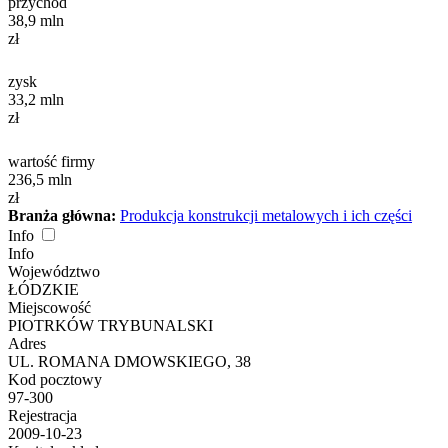
przychód
38,9
mln
zł
zysk
33,2
mln
zł
wartość firmy
236,5
mln
zł
Branża główna:
Produkcja konstrukcji metalowych i ich części
Info
Info
Województwo
ŁÓDZKIE
Miejscowość
PIOTRKÓW TRYBUNALSKI
Adres
UL. ROMANA DMOWSKIEGO, 38
Kod pocztowy
97-300
Rejestracja
2009-10-23