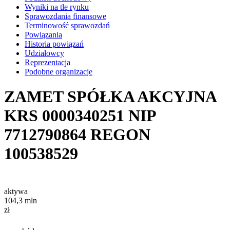
Wyniki na tle rynku
Sprawozdania finansowe
Terminowość sprawozdań
Powiązania
Historia powiązań
Udziałowcy
Reprezentacja
Podobne organizacje
ZAMET SPÓŁKA AKCYJNA
KRS
0000340251
NIP
7712790864
REGON
100538529
aktywa
104,3
mln
zł