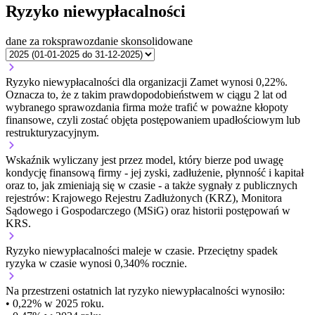
Ryzyko niewypłacalności
dane za rok
sprawozdanie skonsolidowane
Ryzyko niewypłacalności dla organizacji Zamet wynosi 0,22%.
Oznacza to, że z takim prawdopodobieństwem w ciągu 2 lat od
wybranego sprawozdania firma może trafić w poważne kłopoty
finansowe, czyli zostać objęta postępowaniem upadłościowym lub
restrukturyzacyjnym.
Wskaźnik wyliczany jest przez model, który bierze pod uwagę
kondycję finansową firmy - jej zyski, zadłużenie, płynność i kapitał
oraz to, jak zmieniają się w czasie - a także sygnały z publicznych
rejestrów: Krajowego Rejestru Zadłużonych (KRZ), Monitora
Sądowego i Gospodarczego (MSiG) oraz historii postępowań w
KRS.
Ryzyko niewypłacalności
maleje w czasie.
Przeciętny
spadek
ryzyka w czasie wynosi 0,340% rocznie.
Na przestrzeni ostatnich lat ryzyko niewypłacalności wynosiło:
• 0,22% w 2025 roku.