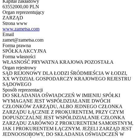
Kapitał zakładowy
63552000,00 PLN
Organ reprezentujący
ZARZĄD
Strona www
www.zametsa.com
Email
zamet@zametsa.com
Forma prawna
SPÓŁKA AKCYJNA
Forma własności
WŁASNOŚĆ PRYWATNA KRAJOWA POZOSTAŁA
Organ rejestrowy
SĄD REJONOWY DLA ŁODZI ŚRÓDMIEŚCIA W ŁODZI,
XX WYDZIAŁ GOSPODARCZY KRAJOWEGO REJESTRU
SĄDOWEGO
Sposób reprezentacji
DO SKŁADANIA OŚWIADCZEŃ W IMIENIU SPÓŁKI
WYMAGANE JEST WSPÓŁDZIAŁANIE DWÓCH
CZŁONKÓW ZARZĄDU, ALBO JEDNEGO CZŁONKA
ZARZĄDU ŁĄCZNIE Z PROKURENTEM, PRZY CZYM
DOPUSZCZALNE JEST WSPÓŁDZIAŁANIE CZŁONKA
ZARZĄDU ZARÓWNO Z PROKURENTEM SAMOISTNYM,
JAK I PROKURENTEM ŁĄCZNYM. JEŻELI ZARZĄD JEST
JEDNOOSOBOWY, DO SKŁADANIA OŚWIADCZEŃ W