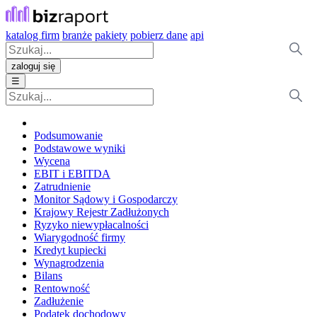
katalog firm
branże
pakiety
pobierz dane
api
zaloguj się
☰
Podsumowanie
Podstawowe wyniki
Wycena
EBIT i EBITDA
Zatrudnienie
Monitor Sądowy i Gospodarczy
Krajowy Rejestr Zadłużonych
Ryzyko niewypłacalności
Wiarygodność firmy
Kredyt kupiecki
Wynagrodzenia
Bilans
Rentowność
Zadłużenie
Podatek dochodowy