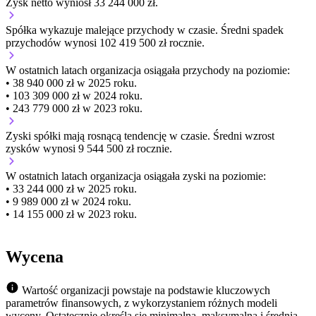
Zysk netto wyniósł 33 244 000 zł.
Spółka wykazuje
malejące
przychody w czasie.
Średni spadek
przychodów wynosi 102 419 500 zł rocznie.
W ostatnich latach organizacja osiągała przychody na poziomie:
• 38 940 000 zł w 2025 roku.
• 103 309 000 zł w 2024 roku.
• 243 779 000 zł w 2023 roku.
Zyski spółki mają
rosnącą
tendencję w czasie.
Średni wzrost
zysków wynosi 9 544 500 zł rocznie.
W ostatnich latach organizacja osiągała zyski na poziomie:
• 33 244 000 zł w 2025 roku.
• 9 989 000 zł w 2024 roku.
• 14 155 000 zł w 2023 roku.
Wycena
Wartość organizacji powstaje na podstawie kluczowych
parametrów finansowych, z wykorzystaniem różnych modeli
wyceny. Ostatecznie określa się minimalną, maksymalną i średnią