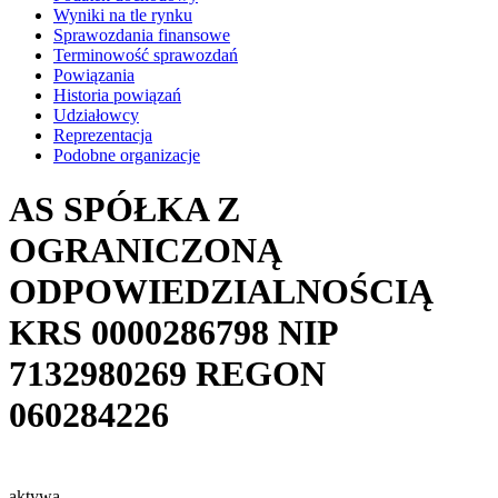
Wyniki na tle rynku
Sprawozdania finansowe
Terminowość sprawozdań
Powiązania
Historia powiązań
Udziałowcy
Reprezentacja
Podobne organizacje
AS SPÓŁKA Z
OGRANICZONĄ
ODPOWIEDZIALNOŚCIĄ
KRS
0000286798
NIP
7132980269
REGON
060284226
aktywa