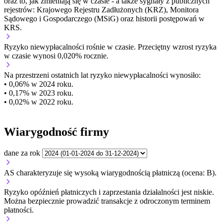
oraz to, jak zmieniają się w czasie - a także sygnały z publicznych
rejestrów: Krajowego Rejestru Zadłużonych (KRZ), Monitora
Sądowego i Gospodarczego (MSiG) oraz historii postępowań w
KRS.
Ryzyko niewypłacalności
rośnie w czasie.
Przeciętny
wzrost
ryzyka
w czasie wynosi 0,020% rocznie.
Na przestrzeni ostatnich lat ryzyko niewypłacalności wynosiło:
• 0,06% w 2024 roku.
• 0,17% w 2023 roku.
• 0,02% w 2022 roku.
Wiarygodność firmy
dane za rok
AS charakteryzuje się wysoką wiarygodnością płatniczą (ocena: B).
Ryzyko opóźnień płatniczych i zaprzestania działalności jest niskie.
Można bezpiecznie prowadzić transakcje z odroczonym terminem
płatności.