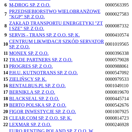
6
M-DROG SP. Z O.O.
0000563395
PRZEDSIĘBIORSTWO WIELOBRANŻOWE
7
0000027583
"KGP" SP. Z O.O.
ZAKŁAD TRANSPORTU ENERGETYKI "ZT
8
0000087332
I SZE" SP. Z O.O.
9
SERVIS - TRANS SP. Z O.O. SP. K.
0000410574
CENTRUM LIKWIDACJI SZKÓD SERVATOR
10
0001019565
SP. Z O.O.
11
MONEX SP. Z O.O.
0000396338
12
TRADE PARTNERS SP. Z O.O.
0000579028
13
PROGRES SP. Z O.O.
0000988061
14
P.H.U. KUTNOTRANS SP. Z O.O.
0000547092
15
ZIELIŃSCY SP. K.
0000979533
16
RENTALBUS.PL SP. Z O.O.
0001049110
17
BERNIKLA SP. Z O.O.
0000819670
18
BLACKSEAL SP. Z O.O.
0000445714
19
BERTO POLSKA SP. Z O.O.
0000542676
20
FIGOR INWESTYCJE SP. Z O.O.
0001007925
21
CLEAR.COM SP. Z O.O. SP. K.
0000814723
22
LEXMAR SP. Z O.O.
0000246928
EURO RENTING POLAND SP. Z O.O. W