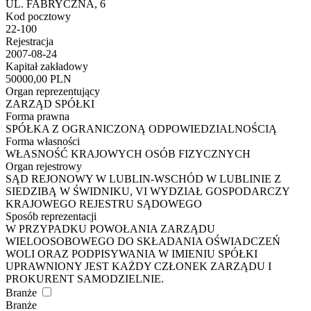
UL. FABRYCZNA, 6
Kod pocztowy
22-100
Rejestracja
2007-08-24
Kapitał zakładowy
50000,00 PLN
Organ reprezentujący
ZARZĄD SPÓŁKI
Forma prawna
SPÓŁKA Z OGRANICZONĄ ODPOWIEDZIALNOŚCIĄ
Forma własności
WŁASNOŚĆ KRAJOWYCH OSÓB FIZYCZNYCH
Organ rejestrowy
SĄD REJONOWY W LUBLIN-WSCHÓD W LUBLINIE Z
SIEDZIBĄ W ŚWIDNIKU, VI WYDZIAŁ GOSPODARCZY
KRAJOWEGO REJESTRU SĄDOWEGO
Sposób reprezentacji
W PRZYPADKU POWOŁANIA ZARZĄDU
WIELOOSOBOWEGO DO SKŁADANIA OŚWIADCZEŃ
WOLI ORAZ PODPISYWANIA W IMIENIU SPÓŁKI
UPRAWNIONY JEST KAŻDY CZŁONEK ZARZĄDU I
PROKURENT SAMODZIELNIE.
Branże
Branże