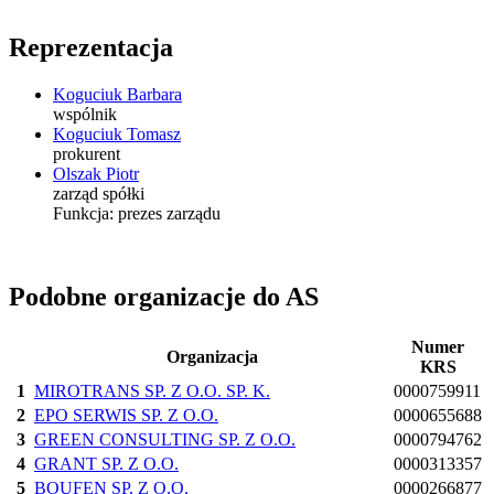
Reprezentacja
Koguciuk Barbara
wspólnik
Koguciuk Tomasz
prokurent
Olszak Piotr
zarząd spółki
Funkcja:
prezes zarządu
Podobne organizacje do AS
Numer
Organizacja
KRS
1
MIROTRANS SP. Z O.O. SP. K.
0000759911
2
EPO SERWIS SP. Z O.O.
0000655688
3
GREEN CONSULTING SP. Z O.O.
0000794762
4
GRANT SP. Z O.O.
0000313357
5
BOUFEN SP. Z O.O.
0000266877