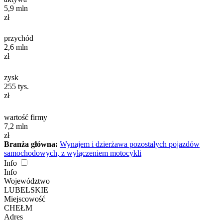
5,9
mln
zł
przychód
2,6
mln
zł
zysk
255
tys.
zł
wartość firmy
7,2
mln
zł
Branża główna:
Wynajem i dzierżawa pozostałych pojazdów
samochodowych, z wyłączeniem motocykli
Info
Info
Województwo
LUBELSKIE
Miejscowość
CHEŁM
Adres