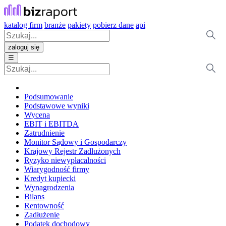
katalog firm
branże
pakiety
pobierz dane
api
zaloguj się
☰
Podsumowanie
Podstawowe wyniki
Wycena
EBIT i EBITDA
Zatrudnienie
Monitor Sądowy i Gospodarczy
Krajowy Rejestr Zadłużonych
Ryzyko niewypłacalności
Wiarygodność firmy
Kredyt kupiecki
Wynagrodzenia
Bilans
Rentowność
Zadłużenie
Podatek dochodowy