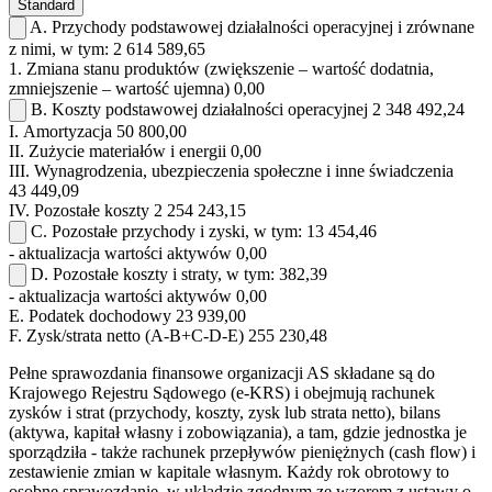
Standard
A.
Przychody podstawowej działalności operacyjnej i zrównane
z nimi, w tym:
2 614 589,65
1.
Zmiana stanu produktów (zwiększenie – wartość dodatnia,
zmniejszenie – wartość ujemna)
0,00
B.
Koszty podstawowej działalności operacyjnej
2 348 492,24
I.
Amortyzacja
50 800,00
II.
Zużycie materiałów i energii
0,00
III.
Wynagrodzenia, ubezpieczenia społeczne i inne świadczenia
43 449,09
IV.
Pozostałe koszty
2 254 243,15
C.
Pozostałe przychody i zyski, w tym:
13 454,46
- aktualizacja wartości aktywów
0,00
D.
Pozostałe koszty i straty, w tym:
382,39
- aktualizacja wartości aktywów
0,00
E.
Podatek dochodowy
23 939,00
F.
Zysk/strata netto (A-B+C-D-E)
255 230,48
Pełne sprawozdania finansowe organizacji AS składane są do
Krajowego Rejestru Sądowego (e-KRS) i obejmują rachunek
zysków i strat (przychody, koszty, zysk lub strata netto), bilans
(aktywa, kapitał własny i zobowiązania), a tam, gdzie jednostka je
sporządziła - także rachunek przepływów pieniężnych (cash flow) i
zestawienie zmian w kapitale własnym. Każdy rok obrotowy to
osobne sprawozdanie, w układzie zgodnym ze wzorem z ustawy o