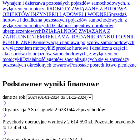
Wynajem i dzierżawa pozostałych pojazdów samochodowych, z
wyłączeniem motocykli
ROBOTY ZWIĄZANE Z BUDOWĄ
OBIEKTÓW INŻYNIERII LĄDOWEJ I WODNEJ
Sprzedaż
hurtowa i detaliczna pozostałych pojazdów samochodowych, z
wyłączeniem motocykli
Działalność agentów i brokerów
ubezpieczeniowych
DZIAŁALNOŚĆ ZWIĄZANA Z
ZATRUDNIENIEM
REKLAMA, BADANIE RYNKU I OPINII
PUBLICZNEJ
Konserwacja i naprawa pojazdów samochodowych,
z wyłączeniem motocykli
Sprzedaż hurtowa i detaliczna części i
akcesoriów do pojazdów samochodowych, z wyłączeniem
motocykli
Działalność agentów specjalizujących się w sprzedaży
pozostałych określonych towarów
Pozostałe pośrednictwo pieniężne
Podstawowe wyniki finansowe
dane za rok
Organizacja AS osiągnęła 2 628 044 zł przychodów.
Przychody operacyjne wyniosły 2 614 590 zł.
Pozostałe przychody
to 13 454 zł.
Całkowite koszty wyniosły 2 372 814 zł.