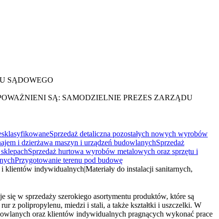
RU SĄDOWEGO
OWAŻNIENI SĄ: SAMODZIELNIE PREZES ZARZĄDU
iesklasyfikowane
Sprzedaż detaliczna pozostałych nowych wyrobów
ajem i dzierżawa maszyn i urządzeń budowlanych
Sprzedaż
 sklepach
Sprzedaż hurtowa wyrobów metalowych oraz sprzętu i
lnych
Przygotowanie terenu pod budowę
 i klientów indywidualnych
|
Materiały do instalacji sanitarnych,
je się w sprzedaży szerokiego asortymentu produktów, które są
 z polipropylenu, miedzi i stali, a także kształtki i uszczelki. W
budowlanych oraz klientów indywidualnych pragnących wykonać prace