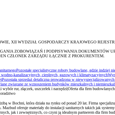
WIE, XII WYDZIAŁ GOSPODARCZY KRAJOWEGO REJEST
IĄGANIA ZOBOWIĄZAŃ I PODPISYWANIA DOKUMENTÓW UP
DEN CZŁONEK ZARZĄDU ŁĄCZNIE Z PROKURENTEM.
anitarnego
Pozostałe specjalistyczne roboty budowlane, gdzie indziej n
 wodno-kanalizacyjnych, cieplnych, gazowych i klimatyzacyjnych
Wyn
et
Pozostała sprzedaż detaliczna prowadzona w niewyspecjalizowanych
ane związane ze wznoszeniem budynków mieszkalnych i niemieszka
i wybór rur, złączek, uszczelek i narzędzi
|
Oferta dla firm budowlanych
doradztwo
ibą w Bochni, która działa na rynku od ponad 20 lat. Firma specjalizu
zbud oferuje materiały do instalacji sanitarnych takich jak systemy rur
znych, jak i zewnętrznych, co czyni ją idealnym partnerem dla firm 