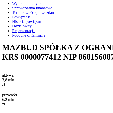
Wyniki na tle rynku
Sprawozdania finansowe
Terminowość sprawozdań
Powiązania
Historia powiązań
Udziałowcy
Reprezentacja
Podobne organizacje
MAZBUD SPÓŁKA Z OGRAN
KRS
0000077412
NIP
86815608
aktywa
3,8
mln
zł
przychód
6,2
mln
zł