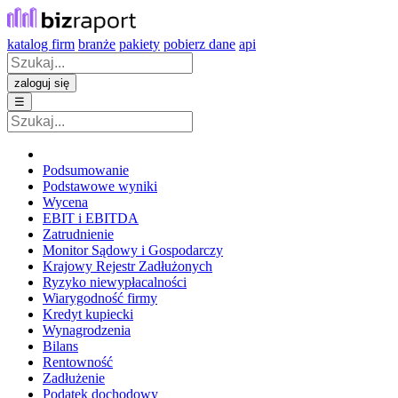
katalog firm
branże
pakiety
pobierz dane
api
zaloguj się
☰
Podsumowanie
Podstawowe wyniki
Wycena
EBIT i EBITDA
Zatrudnienie
Monitor Sądowy i Gospodarczy
Krajowy Rejestr Zadłużonych
Ryzyko niewypłacalności
Wiarygodność firmy
Kredyt kupiecki
Wynagrodzenia
Bilans
Rentowność
Zadłużenie
Podatek dochodowy