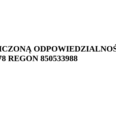
ICZONĄ ODPOWIEDZIALNO
78
REGON
850533988