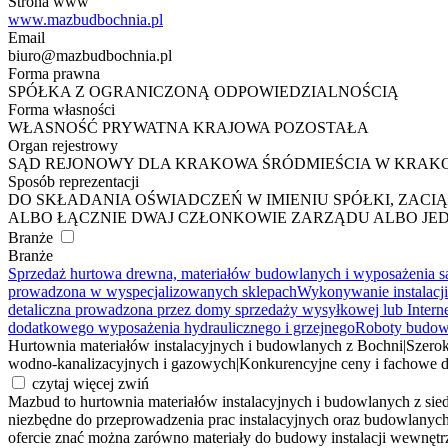
Strona www
www.mazbudbochnia.pl
Email
biuro@mazbudbochnia.pl
Forma prawna
SPÓŁKA Z OGRANICZONĄ ODPOWIEDZIALNOŚCIĄ
Forma własności
WŁASNOŚĆ PRYWATNA KRAJOWA POZOSTAŁA
Organ rejestrowy
SĄD REJONOWY DLA KRAKOWA ŚRÓDMIEŚCIA W KRAKO
Sposób reprezentacji
DO SKŁADANIA OŚWIADCZEŃ W IMIENIU SPÓŁKI, ZAC
ALBO ŁĄCZNIE DWAJ CZŁONKOWIE ZARZĄDU ALBO JE
Branże
Branże
Sprzedaż hurtowa drewna, materiałów budowlanych i wyposażenia s
prowadzona w wyspecjalizowanych sklepach
Wykonywanie instalacji
detaliczna prowadzona przez domy sprzedaży wysyłkowej lub Intern
dodatkowego wyposażenia hydraulicznego i grzejnego
Roboty budowl
Hurtownia materiałów instalacyjnych i budowlanych z Bochni
|
Szerok
wodno-kanalizacyjnych i gazowych
|
Konkurencyjne ceny i fachowe 
czytaj więcej
zwiń
Mazbud to hurtownia materiałów instalacyjnych i budowlanych z siedz
niezbędne do przeprowadzenia prac instalacyjnych oraz budowlanych. Ma
ofercie znać można zarówno materiały do budowy instalacji wewnętr