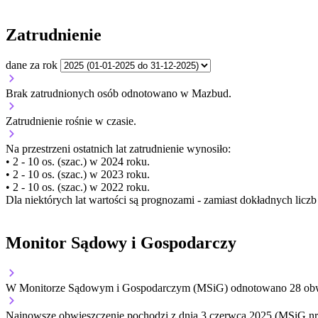
Zatrudnienie
dane za rok
Brak zatrudnionych osób odnotowano w Mazbud.
Zatrudnienie
rośnie
w czasie.
Na przestrzeni ostatnich lat zatrudnienie wynosiło:
• 2 - 10 os. (szac.) w 2024 roku.
• 2 - 10 os. (szac.) w 2023 roku.
• 2 - 10 os. (szac.) w 2022 roku.
Dla niektórych lat wartości są prognozami - zamiast dokładnych licz
Monitor Sądowy i Gospodarczy
W Monitorze Sądowym i Gospodarczym (MSiG) odnotowano
28
obw
Najnowsze obwieszczenie pochodzi z dnia
3 czerwca 2025
(MSiG nr