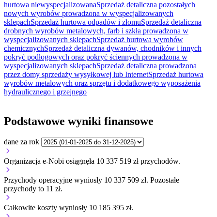
hurtowa niewyspecjalizowana
Sprzedaż detaliczna pozostałych
nowych wyrobów prowadzona w wyspecjalizowanych
sklepach
Sprzedaż hurtowa odpadów i złomu
Sprzedaż detaliczna
drobnych wyrobów metalowych, farb i szkła prowadzona w
wyspecjalizowanych sklepach
Sprzedaż hurtowa wyrobów
chemicznych
Sprzedaż detaliczna dywanów, chodników i innych
pokryć podłogowych oraz pokryć ściennych prowadzona w
wyspecjalizowanych sklepach
Sprzedaż detaliczna prowadzona
przez domy sprzedaży wysyłkowej lub Internet
Sprzedaż hurtowa
wyrobów metalowych oraz sprzętu i dodatkowego wyposażenia
hydraulicznego i grzejnego
Podstawowe wyniki finansowe
dane za rok
Organizacja e-Nobi osiągnęła 10 337 519 zł przychodów.
Przychody operacyjne wyniosły 10 337 509 zł.
Pozostałe
przychody to 11 zł.
Całkowite koszty wyniosły 10 185 395 zł.