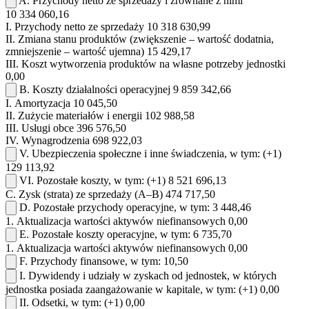
A.
Przychody netto ze sprzedaży i zrównane z nimi
10 334 060,16
I.
Przychody netto ze sprzedaży
10 318 630,99
II.
Zmiana stanu produktów (zwiększenie – wartość dodatnia,
zmniejszenie – wartość ujemna)
15 429,17
III.
Koszt wytworzenia produktów na własne potrzeby jednostki
0,00
B.
Koszty działalności operacyjnej
9 859 342,66
I.
Amortyzacja
10 045,50
II.
Zużycie materiałów i energii
102 988,58
III.
Usługi obce
396 576,50
IV.
Wynagrodzenia
698 922,03
V.
Ubezpieczenia społeczne i inne świadczenia, w tym:
(+1)
129 113,92
VI.
Pozostałe koszty, w tym:
(+1)
8 521 696,13
C.
Zysk (strata) ze sprzedaży (A–B)
474 717,50
D.
Pozostałe przychody operacyjne, w tym:
3 448,46
1.
Aktualizacja wartości aktywów niefinansowych
0,00
E.
Pozostałe koszty operacyjne, w tym:
6 735,70
1.
Aktualizacja wartości aktywów niefinansowych
0,00
F.
Przychody finansowe, w tym:
10,50
I.
Dywidendy i udziały w zyskach od jednostek, w których
jednostka posiada zaangażowanie w kapitale, w tym:
(+1)
0,00
II.
Odsetki, w tym:
(+1)
0,00