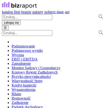
katalog firm
branże
pakiety
pobierz dane
api
zaloguj się
☰
Podsumowanie
Podstawowe wyniki
Wycena
EBIT i EBITDA
Zatrudnienie
Monitor Sądowy i Gospodarczy
Krajowy Rejestr Zadłużonych
Ryzyko niewypłacalności
Wiarygodność firmy
Kredyt kupiecki
Wynagrodzenia
Bilans
Rentowność
Zadłużenie
Podatek dochodowy