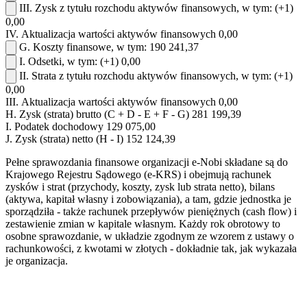
III.
Zysk z tytułu rozchodu aktywów finansowych, w tym:
(+1)
0,00
IV.
Aktualizacja wartości aktywów finansowych
0,00
G.
Koszty finansowe, w tym:
190 241,37
I.
Odsetki, w tym:
(+1)
0,00
II.
Strata z tytułu rozchodu aktywów finansowych, w tym:
(+1)
0,00
III.
Aktualizacja wartości aktywów finansowych
0,00
H.
Zysk (strata) brutto (C + D - E + F - G)
281 199,39
I.
Podatek dochodowy
129 075,00
J.
Zysk (strata) netto (H - I)
152 124,39
Pełne sprawozdania finansowe organizacji e-Nobi składane są do
Krajowego Rejestru Sądowego (e-KRS) i obejmują rachunek
zysków i strat (przychody, koszty, zysk lub strata netto), bilans
(aktywa, kapitał własny i zobowiązania), a tam, gdzie jednostka je
sporządziła - także rachunek przepływów pieniężnych (cash flow) i
zestawienie zmian w kapitale własnym. Każdy rok obrotowy to
osobne sprawozdanie, w układzie zgodnym ze wzorem z ustawy o
rachunkowości, z kwotami w złotych - dokładnie tak, jak wykazała
je organizacja.