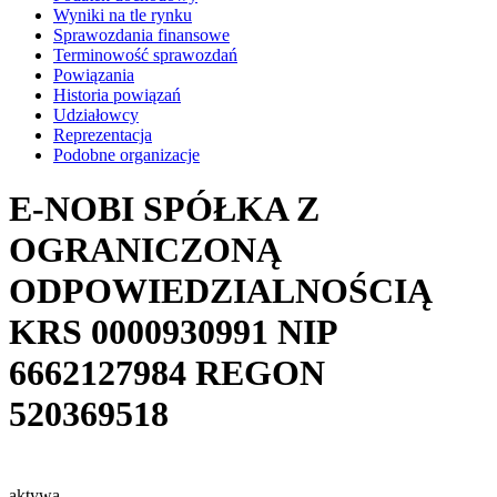
Wyniki na tle rynku
Sprawozdania finansowe
Terminowość sprawozdań
Powiązania
Historia powiązań
Udziałowcy
Reprezentacja
Podobne organizacje
E-NOBI SPÓŁKA Z
OGRANICZONĄ
ODPOWIEDZIALNOŚCIĄ
KRS
0000930991
NIP
6662127984
REGON
520369518
aktywa