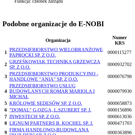
Funkcja:
członek zarządu
Podobne organizacje do E-NOBI
Numer
Organizacja
KRS
PRZEDSIĘBIORSTWO WIELOBRANŻOWE
1
0000115277
PAPROCKI SP. Z O.O.
GRZEŚKOWIAK TECHNIKA GRZEWCZA
2
0000932702
SP. Z O.O.
PRZEDSIĘBIORSTWO PRODUKCYJNO -
3
0000076798
HANDLOWE "ANIA" SP. Z O.O.
PRZEDSIĘBIORSTWO USŁUG
4
BUDOWLANYCH ROMAR MARIOLA I
0000079930
MICHAŁ
5
KRÓLOWIE SEDESÓW SP. Z O.O.
0000658873
6
"DOMAL" G.OZGA, L.SZUBERT SP. J.
0000156896
7
INWESTECH SP. Z O.O.
0000613036
8
LIGNUM PARTNERS B. KOCHEL SP. J.
0000471703
FIRMA HANDLOWO-BUDOWLANA
9
0000363896