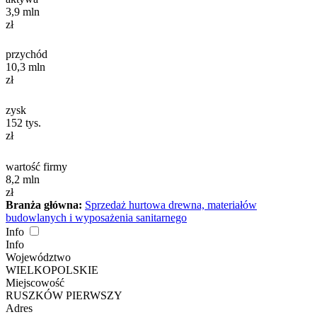
3,9
mln
zł
przychód
10,3
mln
zł
zysk
152
tys.
zł
wartość firmy
8,2
mln
zł
Branża główna:
Sprzedaż hurtowa drewna, materiałów
budowlanych i wyposażenia sanitarnego
Info
Info
Województwo
WIELKOPOLSKIE
Miejscowość
RUSZKÓW PIERWSZY
Adres