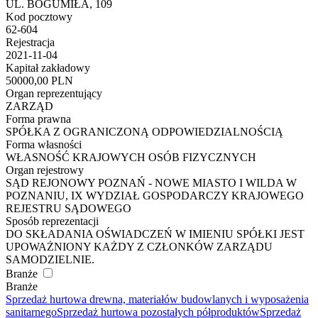
UL. BOGUMIŁA, 109
Kod pocztowy
62-604
Rejestracja
2021-11-04
Kapitał zakładowy
50000,00 PLN
Organ reprezentujący
ZARZĄD
Forma prawna
SPÓŁKA Z OGRANICZONĄ ODPOWIEDZIALNOŚCIĄ
Forma własności
WŁASNOŚĆ KRAJOWYCH OSÓB FIZYCZNYCH
Organ rejestrowy
SĄD REJONOWY POZNAŃ - NOWE MIASTO I WILDA W
POZNANIU, IX WYDZIAŁ GOSPODARCZY KRAJOWEGO
REJESTRU SĄDOWEGO
Sposób reprezentacji
DO SKŁADANIA OŚWIADCZEŃ W IMIENIU SPÓŁKI JEST
UPOWAŻNIONY KAŻDY Z CZŁONKÓW ZARZĄDU
SAMODZIELNIE.
Branże
Branże
Sprzedaż hurtowa drewna, materiałów budowlanych i wyposażenia
sanitarnego
Sprzedaż hurtowa pozostałych półproduktów
Sprzedaż