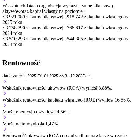
W ostatnich latach organizacja wykazała sumę bilansową
aktywów
oraz kapitał własny
na poziomie:
• 3 921 989 zł
sumy bilansowej i 918 742 zł kapitału własnego
w
2025 roku.
• 3 758 790 zł
sumy bilansowej i 766 617 zł kapitału własnego
w
2024 roku.
• 3 510 293 zł
sumy bilansowej i 544 385 zł kapitału własnego
w
2023 roku.
Rentowność
dane za rok
Wskaźnik rentowności aktywów (ROA) wyniósł 3,88%.
Wskaźnik rentowności kapitału własnego (ROE) wyniósł 16,56%.
Marża operacyjna wyniosła 4,56%.
Marża netto wyniosła 1,47%.
Rentowność aktywów (ROA) organizacji
poprawia się w czasie.