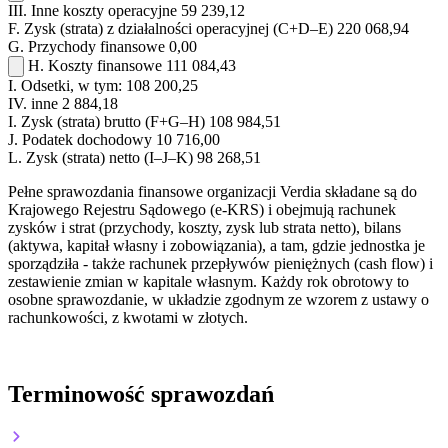
III.
Inne koszty operacyjne
59 239,12
F.
Zysk (strata) z działalności operacyjnej (C+D–E)
220 068,94
G.
Przychody finansowe
0,00
H.
Koszty finansowe
111 084,43
I.
Odsetki, w tym:
108 200,25
IV.
inne
2 884,18
I.
Zysk (strata) brutto (F+G–H)
108 984,51
J.
Podatek dochodowy
10 716,00
L.
Zysk (strata) netto (I–J–K)
98 268,51
Pełne sprawozdania finansowe organizacji Verdia składane są do
Krajowego Rejestru Sądowego (e-KRS) i obejmują rachunek
zysków i strat (przychody, koszty, zysk lub strata netto), bilans
(aktywa, kapitał własny i zobowiązania), a tam, gdzie jednostka je
sporządziła - także rachunek przepływów pieniężnych (cash flow) i
zestawienie zmian w kapitale własnym. Każdy rok obrotowy to
osobne sprawozdanie, w układzie zgodnym ze wzorem z ustawy o
rachunkowości, z kwotami w złotych.
Terminowość sprawozdań