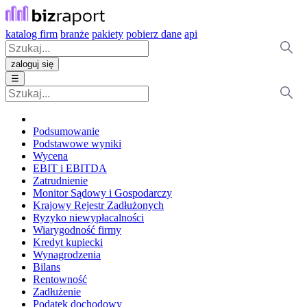
katalog firm
branże
pakiety
pobierz dane
api
zaloguj się
☰
Podsumowanie
Podstawowe wyniki
Wycena
EBIT i EBITDA
Zatrudnienie
Monitor Sądowy i Gospodarczy
Krajowy Rejestr Zadłużonych
Ryzyko niewypłacalności
Wiarygodność firmy
Kredyt kupiecki
Wynagrodzenia
Bilans
Rentowność
Zadłużenie
Podatek dochodowy