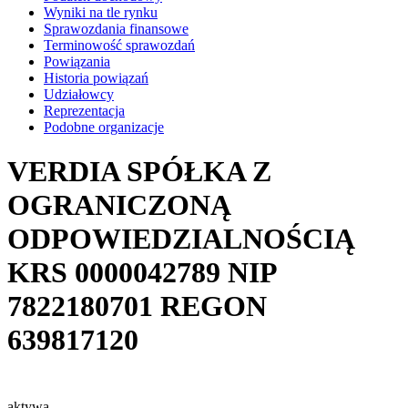
Wyniki na tle rynku
Sprawozdania finansowe
Terminowość sprawozdań
Powiązania
Historia powiązań
Udziałowcy
Reprezentacja
Podobne organizacje
VERDIA SPÓŁKA Z
OGRANICZONĄ
ODPOWIEDZIALNOŚCIĄ
KRS
0000042789
NIP
7822180701
REGON
639817120
aktywa