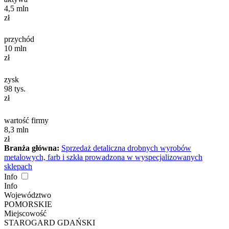
4,5
mln
zł
przychód
10
mln
zł
zysk
98
tys.
zł
wartość firmy
8,3
mln
zł
Branża główna:
Sprzedaż detaliczna drobnych wyrobów
metalowych, farb i szkła prowadzona w wyspecjalizowanych
sklepach
Info
Info
Województwo
POMORSKIE
Miejscowość
STAROGARD GDAŃSKI