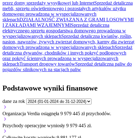
przez domy sprzedaży wysyłkowej lub Internet
Sprzedaż detaliczna
mebli, sprzętu oświetleniowego i pozostałych artykułów użytku
domowego prowadzona w wyspecjalizowanych
sklepach
DZIAŁALNOŚĆ ZWIĄZANA Z GRAMI LOSOWYMI
I ZAKŁADAMI WZAJEMNYMI
Sprzedaż detaliczna
elektrycznego sprzętu gospodarstwa domowego prowadzona w
wyspecjalizowanych sklepach
Sprzedaż detaliczna kwiatów, roślin,
nasion, nawozów, żywych zwierząt domowych, karmy dla zwierząt
domowych prowadzona w wyspecjalizowanych sklepach
Sprzedaż
detaliczna dywanów, chodników i innych pokryć podłogowych
oraz pokryć ściennych prowadzona w wyspecjalizowanych
sklepach
Transport drogowy towarów
Sprzedaż detaliczna paliw do
pojazdów silnikowych na stacjach paliw
Podstawowe wyniki finansowe
dane za rok
Organizacja Verdia osiągnęła 9 979 445 zł przychodów.
Przychody operacyjne wyniosły 9 979 445 zł.
Całkowite koszty wyniosły 9 881 177 zł.