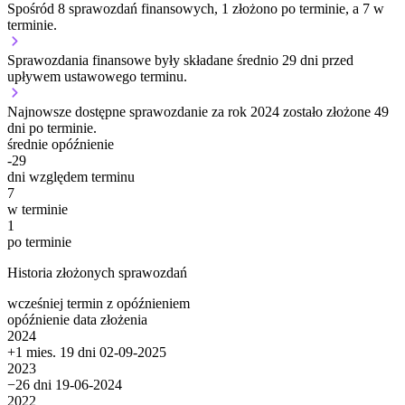
Spośród 8 sprawozdań finansowych, 1 złożono po terminie, a 7 w
terminie.
Sprawozdania finansowe były składane średnio 29 dni przed
upływem ustawowego terminu.
Najnowsze dostępne sprawozdanie za rok 2024 zostało złożone 49
dni po terminie.
średnie opóźnienie
-29
dni względem terminu
7
w terminie
1
po terminie
Historia złożonych sprawozdań
wcześniej
termin
z opóźnieniem
opóźnienie
data złożenia
2024
+1 mies. 19 dni
02-09-2025
2023
−26 dni
19-06-2024
2022