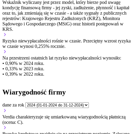
Wskaźnik wyliczany jest przez model, który bierze pod uwagę
kondycję finansową firmy - jej zyski, zadłużenie, płynność i kapitał
oraz to, jak zmieniają się w czasie - a także sygnały z publicznych
rejestrów: Krajowego Rejestru Zadłużonych (KRZ), Monitora
Sądowego i Gospodarczego (MSiG) oraz historii postępowań w
KRS.
Ryzyko niewypłacalności
rośnie w czasie.
Przeciętny
wzrost
ryzyka
w czasie wynosi 0,255% rocznie.
Na przestrzeni ostatnich lat ryzyko niewypłacalności wynosiło:
• 0,90% w 2024 roku.
• 0,33% w 2023 roku.
• 0,39% w 2022 roku.
Wiarygodność firmy
dane za rok
Verdia charakteryzuje się umiarkowaną wiarygodnością płatniczą
(ocena: C).
Ryzyko kredytowe znajduje się na przeciętnym poziomie. Zalecane