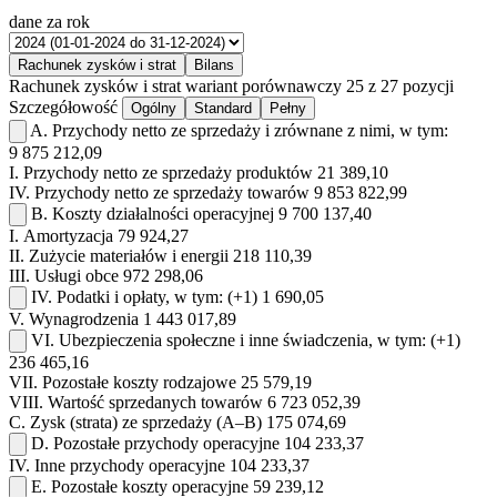
dane za rok
Rachunek zysków i strat
Bilans
Rachunek zysków i strat
wariant porównawczy
25 z 27 pozycji
Szczegółowość
Ogólny
Standard
Pełny
A.
Przychody netto ze sprzedaży i zrównane z nimi, w tym:
9 875 212,09
I.
Przychody netto ze sprzedaży produktów
21 389,10
IV.
Przychody netto ze sprzedaży towarów
9 853 822,99
B.
Koszty działalności operacyjnej
9 700 137,40
I.
Amortyzacja
79 924,27
II.
Zużycie materiałów i energii
218 110,39
III.
Usługi obce
972 298,06
IV.
Podatki i opłaty, w tym:
(+1)
1 690,05
V.
Wynagrodzenia
1 443 017,89
VI.
Ubezpieczenia społeczne i inne świadczenia, w tym:
(+1)
236 465,16
VII.
Pozostałe koszty rodzajowe
25 579,19
VIII.
Wartość sprzedanych towarów
6 723 052,39
C.
Zysk (strata) ze sprzedaży (A–B)
175 074,69
D.
Pozostałe przychody operacyjne
104 233,37
IV.
Inne przychody operacyjne
104 233,37
E.
Pozostałe koszty operacyjne
59 239,12