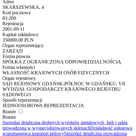
Adres
SKARSZEWSKA, 4
Kod pocztowy
83-200
Rejestracja
2001-09-11
Kapitał zakładowy
350000,00 PLN
Organ reprezentujący
ZARZĄD
Forma prawna
SPÓŁKA Z OGRANICZONĄ ODPOWIEDZIALNOŚCIĄ
Forma własności
WŁASNOŚĆ KRAJOWYCH OSÓB FIZYCZNYCH
Organ rejestrowy
SĄD REJONOWY GDAŃSK-PÓŁNOC W GDAŃSKU, VII
WYDZIAŁ GOSPODARCZY KRAJOWEGO REJESTRU
SĄDOWEGO
Sposób reprezentacji
JEDNOOSOBOWA REPREZENTACJA
Branże
Branże
Sprzedaż detaliczna drobnych wyrobów metalowych, farb i szkła
prowadzona w wyspecjalizowanych sklepach
Działalność usługowa
wspomagająca transport lądowy
Sprzedaż detaliczna prowadzona