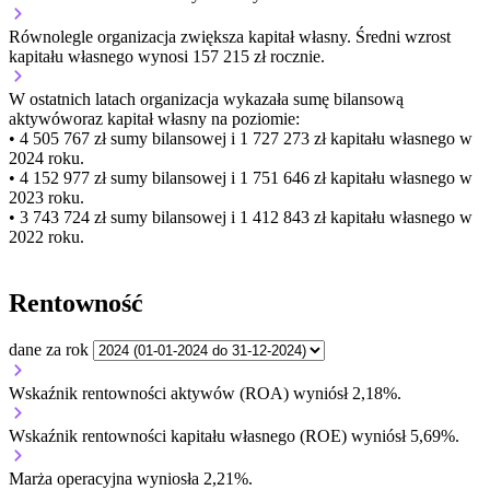
Równolegle organizacja
zwiększa
kapitał własny.
Średni wzrost
kapitału własnego wynosi 157 215 zł rocznie.
W ostatnich latach organizacja wykazała sumę bilansową
aktywów
oraz kapitał własny
na poziomie:
• 4 505 767 zł
sumy bilansowej i 1 727 273 zł kapitału własnego
w
2024 roku.
• 4 152 977 zł
sumy bilansowej i 1 751 646 zł kapitału własnego
w
2023 roku.
• 3 743 724 zł
sumy bilansowej i 1 412 843 zł kapitału własnego
w
2022 roku.
Rentowność
dane za rok
Wskaźnik rentowności aktywów (ROA) wyniósł 2,18%.
Wskaźnik rentowności kapitału własnego (ROE) wyniósł 5,69%.
Marża operacyjna wyniosła 2,21%.