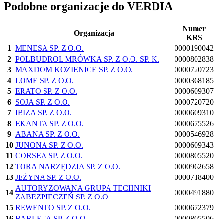
Podobne organizacje do VERDIA
Numer
Organizacja
KRS
1
MENESA SP. Z O.O.
0000190042
2
POLBUDROL MRÓWKA SP. Z O.O. SP. K.
0000802838
3
MAXDOM KOZIENICE SP. Z O.O.
0000720723
4
LOME SP. Z O.O.
0000368185
5
ERATO SP. Z O.O.
0000609307
6
SOJA SP. Z O.O.
0000720720
7
IBIZA SP. Z O.O.
0000609310
8
EKANTA SP. Z O.O.
0000675526
9
ABANA SP. Z O.O.
0000546928
10
JUNONA SP. Z O.O.
0000609343
11
CORSEA SP. Z O.O.
0000805520
12
TORA NARZĘDZIA SP. Z O.O.
0000962658
13
JEŻYNA SP. Z O.O.
0000718400
AUTORYZOWANA GRUPA TECHNIKI
14
0000491880
ZABEZPIECZEŃ SP. Z O.O.
15
REWENTO SP. Z O.O.
0000672379
16
BARLETA SP. Z O.O.
0000805506