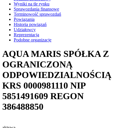
Wyniki na tle rynku
Sprawozdania finansowe
Terminowość sprawozdań
Powiązania
Historia powiązań
Udziałowcy
Reprezentacja
Podobne organizacje
AQUA MARIS SPÓŁKA Z
OGRANICZONĄ
ODPOWIEDZIALNOŚCIĄ
KRS
0000981110
NIP
5851491609
REGON
386488850
aktywa