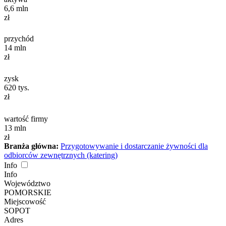
6,6
mln
zł
przychód
14
mln
zł
zysk
620
tys.
zł
wartość firmy
13
mln
zł
Branża główna:
Przygotowywanie i dostarczanie żywności dla
odbiorców zewnętrznych (katering)
Info
Info
Województwo
POMORSKIE
Miejscowość
SOPOT
Adres