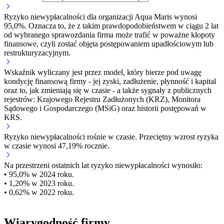
Ryzyko niewypłacalności dla organizacji Aqua Maris wynosi
95,0%. Oznacza to, że z takim prawdopodobieństwem w ciągu 2 lat
od wybranego sprawozdania firma może trafić w poważne kłopoty
finansowe, czyli zostać objęta postępowaniem upadłościowym lub
restrukturyzacyjnym.
Wskaźnik wyliczany jest przez model, który bierze pod uwagę
kondycję finansową firmy - jej zyski, zadłużenie, płynność i kapitał
oraz to, jak zmieniają się w czasie - a także sygnały z publicznych
rejestrów: Krajowego Rejestru Zadłużonych (KRZ), Monitora
Sądowego i Gospodarczego (MSiG) oraz historii postępowań w
KRS.
Ryzyko niewypłacalności
rośnie w czasie.
Przeciętny
wzrost
ryzyka
w czasie wynosi 47,19% rocznie.
Na przestrzeni ostatnich lat ryzyko niewypłacalności wynosiło:
• 95,0% w 2024 roku.
• 1,20% w 2023 roku.
• 0,62% w 2022 roku.
Wiarygodność firmy