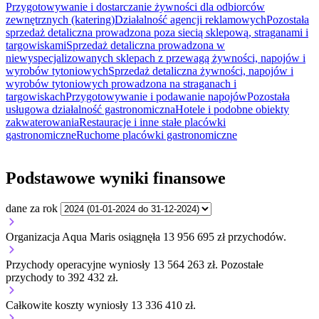
Przygotowywanie i dostarczanie żywności dla odbiorców
zewnętrznych (katering)
Działalność agencji reklamowych
Pozostała
sprzedaż detaliczna prowadzona poza siecią sklepową, straganami i
targowiskami
Sprzedaż detaliczna prowadzona w
niewyspecjalizowanych sklepach z przewagą żywności, napojów i
wyrobów tytoniowych
Sprzedaż detaliczna żywności, napojów i
wyrobów tytoniowych prowadzona na straganach i
targowiskach
Przygotowywanie i podawanie napojów
Pozostała
usługowa działalność gastronomiczna
Hotele i podobne obiekty
zakwaterowania
Restauracje i inne stałe placówki
gastronomiczne
Ruchome placówki gastronomiczne
Podstawowe wyniki finansowe
dane za rok
Organizacja Aqua Maris osiągnęła 13 956 695 zł przychodów.
Przychody operacyjne wyniosły 13 564 263 zł.
Pozostałe
przychody to 392 432 zł.
Całkowite koszty wyniosły 13 336 410 zł.