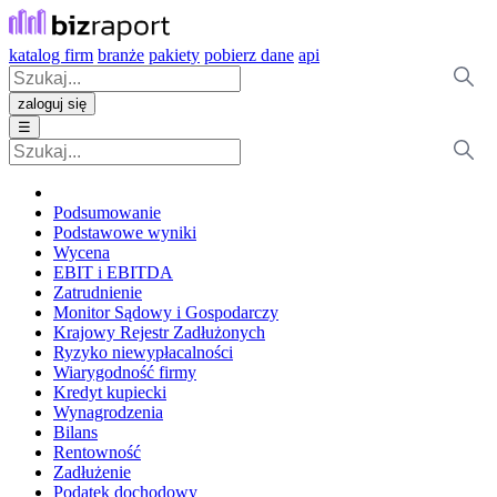
katalog firm
branże
pakiety
pobierz dane
api
zaloguj się
☰
Podsumowanie
Podstawowe wyniki
Wycena
EBIT i EBITDA
Zatrudnienie
Monitor Sądowy i Gospodarczy
Krajowy Rejestr Zadłużonych
Ryzyko niewypłacalności
Wiarygodność firmy
Kredyt kupiecki
Wynagrodzenia
Bilans
Rentowność
Zadłużenie
Podatek dochodowy