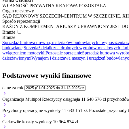
Forma własności
WŁASNOŚĆ PRYWATNA KRAJOWA POZOSTAŁA
Organ rejestrowy
SĄD REJONOWY SZCZECIN-CENTRUM W SZCZECINIE, X
Sposób reprezentacji
KAŻDY Z KOMPLEMENTARIUSZY UPRAWNIONY JEST DO 
Branże
Branże
Sprzedaż hurtowa drewna, materiałów budowlanych i wyposażenia s
budowlanej
Sprzedaż detaliczna drobnych wyrobów metalowych, far
wyłączeniem motocykli
Pozostałe sprzątanie
Sprzedaż hurtowa wyrobó
dzierżawionymi
Wynajem i dzierżawa maszyn i urządzeń budowlany
Podstawowe wyniki finansowe
dane za rok
Organizacja Multipol Rzeczyccy osiągnęła 11 640 576 zł przychodów
Przychody operacyjne wyniosły 11 633 151 zł.
Pozostałe przychody t
Całkowite koszty wyniosły 10 964 834 zł.