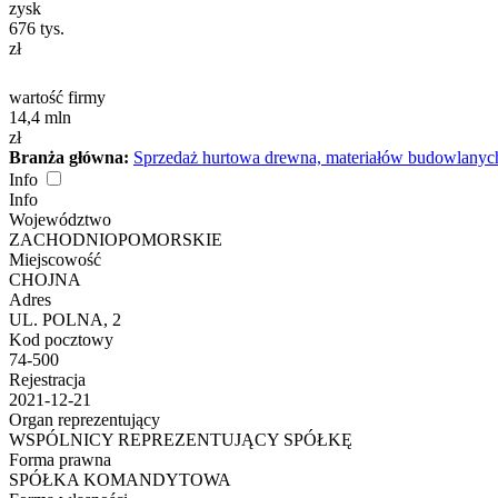
zysk
676
tys.
zł
wartość firmy
14,4
mln
zł
Branża główna:
Sprzedaż hurtowa drewna, materiałów budowlanych
Info
Info
Województwo
ZACHODNIOPOMORSKIE
Miejscowość
CHOJNA
Adres
UL. POLNA, 2
Kod pocztowy
74-500
Rejestracja
2021-12-21
Organ reprezentujący
WSPÓLNICY REPREZENTUJĄCY SPÓŁKĘ
Forma prawna
SPÓŁKA KOMANDYTOWA