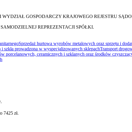
III WYDZIAŁ GOSPODARCZY KRAJOWEGO REJESTRU SĄD
SAMODZIELNEJ REPREZENTACJI SPÓŁKI.
anitarnego
Sprzedaż hurtowa wyrobów metalowych oraz sprzętu i doda
b i szkła prowadzona w wyspecjalizowanych sklepach
Transport drogo
w porcelanowych, ceramicznych i szklanych oraz środków czyszcząc
ch
.
o 7425 zł.