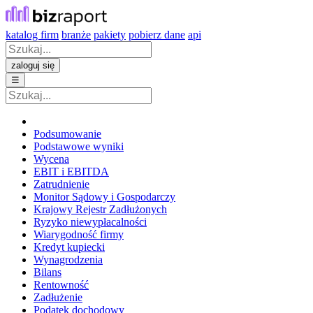
katalog firm
branże
pakiety
pobierz dane
api
zaloguj się
☰
Podsumowanie
Podstawowe wyniki
Wycena
EBIT i EBITDA
Zatrudnienie
Monitor Sądowy i Gospodarczy
Krajowy Rejestr Zadłużonych
Ryzyko niewypłacalności
Wiarygodność firmy
Kredyt kupiecki
Wynagrodzenia
Bilans
Rentowność
Zadłużenie
Podatek dochodowy