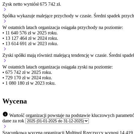
Zysk netto wyniósł 675 742 zł.
Spółka wykazuje
malejące
przychody w czasie.
Średni spadek przyc
W ostatnich latach organizacja osiągała przychody na poziomie:
• 11 640 576 zł w 2025 roku.
• 13 127 464 zł w 2024 roku.
• 13 614 691 zł w 2023 roku.
Zyski spółki mają
również
malejącą
tendencję w czasie.
Średni spade
W ostatnich latach organizacja osiągała zyski na poziomie:
• 675 742 zł w 2025 roku.
• 729 170 zł w 2024 roku.
• 1 080 180 zł w 2023 roku.
Wycena
Wartość organizacji powstaje na podstawie kluczowych parametr
dane za rok
Szacunkowa wycena organizacji Multipol Rzeczyccy wynosi 14 419 