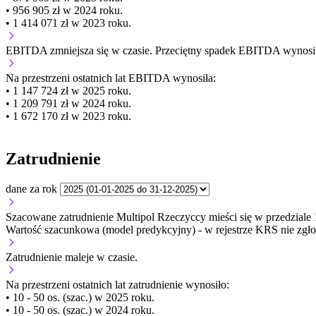
• 956 905 zł w 2024 roku.
• 1 414 071 zł w 2023 roku.
EBITDA
zmniejsza się
w czasie.
Przeciętny spadek EBITDA wynosi 2
Na przestrzeni ostatnich lat EBITDA wynosiła:
• 1 147 724 zł w 2025 roku.
• 1 209 791 zł w 2024 roku.
• 1 672 170 zł w 2023 roku.
Zatrudnienie
dane za rok
Szacowane zatrudnienie Multipol Rzeczyccy mieści się w przedziale 
Wartość szacunkowa (model predykcyjny) - w rejestrze KRS nie zgło
Zatrudnienie
maleje
w czasie.
Na przestrzeni ostatnich lat zatrudnienie wynosiło:
• 10 - 50 os. (szac.) w 2025 roku.
• 10 - 50 os. (szac.) w 2024 roku.