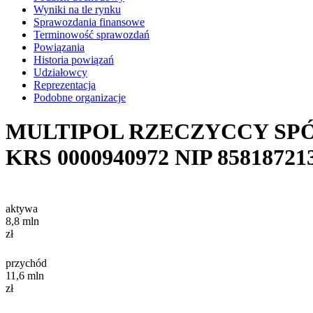
Wyniki na tle rynku
Sprawozdania finansowe
Terminowość sprawozdań
Powiązania
Historia powiązań
Udziałowcy
Reprezentacja
Podobne organizacje
MULTIPOL RZECZYCCY S
KRS
0000940972
NIP
85818721
aktywa
8,8
mln
zł
przychód
11,6
mln
zł