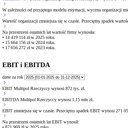
W zależności od przyjętego modelu estymacji, wycena organizacji mie
Wartość organizacji
zmniejsza się
w czasie.
Przeciętny spadek wartośc
Na przestrzeni ostatnich lat wartość firmy wynosiła:
• 14 419 114 zł w 2025 roku.
• 15 664 156 zł w 2024 roku.
• 17 656 272 zł w 2023 roku.
EBIT i EBITDA
dane za rok
EBIT Multipol Rzeczyccy wynosi 872 tys. zł.
EBITDA Multipol Rzeczyccy wynosi 1,15 mln zł.
EBIT
zmniejsza się
w czasie.
Przeciętny spadek EBIT wynosi 271 051
Na przestrzeni ostatnich lat EBIT wynosił:
• 871 969 zł w 2025 roku.