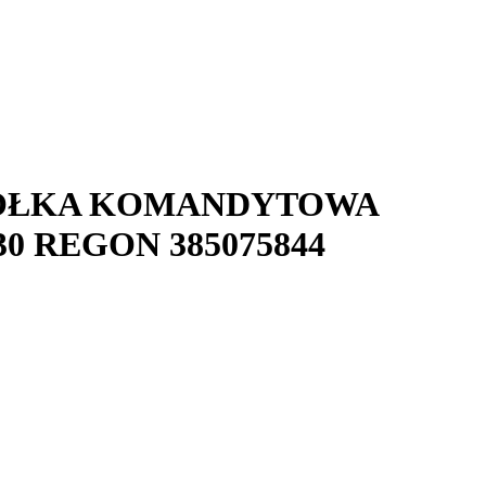
PÓŁKA KOMANDYTOWA
30
REGON
385075844