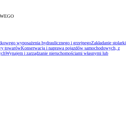
OWEGO
tkowego wyposażenia hydraulicznego i grzejnego
Zakładanie stolarki
wy towarów
Konserwacja i naprawa pojazdów samochodowych, z
ych
Wynajem i zarządzanie nieruchomościami własnymi lub