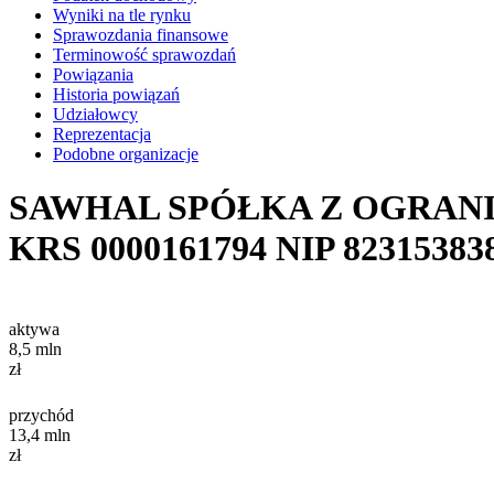
Wyniki na tle rynku
Sprawozdania finansowe
Terminowość sprawozdań
Powiązania
Historia powiązań
Udziałowcy
Reprezentacja
Podobne organizacje
SAWHAL SPÓŁKA Z OGRAN
KRS
0000161794
NIP
82315383
aktywa
8,5
mln
zł
przychód
13,4
mln
zł