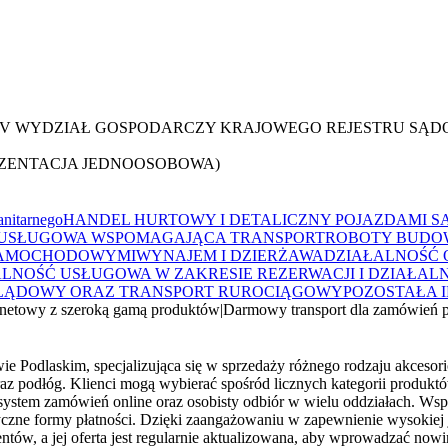
XIV WYDZIAŁ GOSPODARCZY KRAJOWEGO REJESTRU SĄ
ZENTACJA JEDNOOSOBOWA)
anitarnego
HANDEL HURTOWY I DETALICZNY POJAZDAMI 
 USŁUGOWA WSPOMAGAJĄCA TRANSPORT
ROBOTY BUDOW
SAMOCHODOWYMI
WYNAJEM I DZIERŻAWA
DZIAŁALNOŚĆ 
OŚĆ USŁUGOWA W ZAKRESIE REZERWACJI I DZIAŁALN
LĄDOWY ORAZ TRANSPORT RUROCIĄGOWY
POZOSTAŁA 
rnetowy z szeroką gamą produktów
|
Darmowy transport dla zamówień 
 Podlaskim, specjalizująca się w sprzedaży różnego rodzaju akcesori
 podłóg. Klienci mogą wybierać spośród licznych kategorii produktów
 system zamówień online oraz osobisty odbiór w wielu oddziałach. W
ne formy płatności. Dzięki zaangażowaniu w zapewnienie wysokiej jako
w, a jej oferta jest regularnie aktualizowana, aby wprowadzać nowin