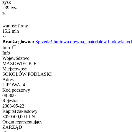
zysk
239
tys.
zł
wartość firmy
15,2
mln
zł
Branża główna:
Sprzedaż hurtowa drewna, materiałów budowlanych
Info
Info
Województwo
MAZOWIECKIE
Miejscowość
SOKOŁÓW PODLASKI
Adres
LIPOWA, 4
Kod pocztowy
08-300
Rejestracja
2003-05-22
Kapitał zakładowy
3050500,00 PLN
Organ reprezentujący
ZARZĄD