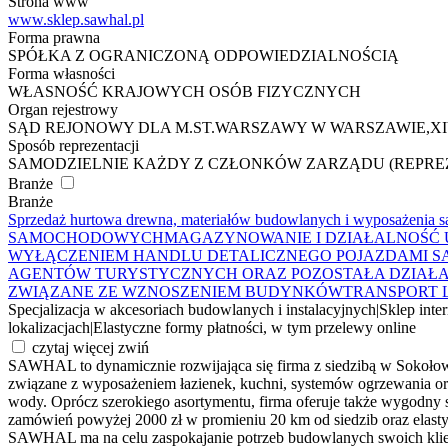
Strona www
www.sklep.sawhal.pl
Forma prawna
SPÓŁKA Z OGRANICZONĄ ODPOWIEDZIALNOŚCIĄ
Forma własności
WŁASNOŚĆ KRAJOWYCH OSÓB FIZYCZNYCH
Organ rejestrowy
SĄD REJONOWY DLA M.ST.WARSZAWY W WARSZAWIE,
Sposób reprezentacji
SAMODZIELNIE KAŻDY Z CZŁONKÓW ZARZĄDU (REPRE
Branże
Branże
Sprzedaż hurtowa drewna, materiałów budowlanych i wyposażenia s
SAMOCHODOWYCH
MAGAZYNOWANIE I DZIAŁALNOŚĆ
WYŁĄCZENIEM HANDLU DETALICZNEGO POJAZDAMI 
AGENTÓW TURYSTYCZNYCH ORAZ POZOSTAŁA DZIAŁALN
ZWIĄZANE ZE WZNOSZENIEM BUDYNKÓW
TRANSPORT 
Specjalizacja w akcesoriach budowlanych i instalacyjnych
|
Sklep inte
lokalizacjach
|
Elastyczne formy płatności, w tym przelewy online
czytaj więcej
zwiń
SAWHAL to dynamicznie rozwijająca się firma z siedzibą w Sokołowie
związane z wyposażeniem łazienek, kuchni, systemów ogrzewania oraz
wody. Oprócz szerokiego asortymentu, firma oferuje także wygodny
zamówień powyżej 2000 zł w promieniu 20 km od siedzib oraz elastycz
SAWHAL ma na celu zaspokajanie potrzeb budowlanych swoich klientó