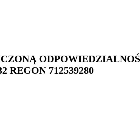
ICZONĄ ODPOWIEDZIALNOŚ
82
REGON
712539280