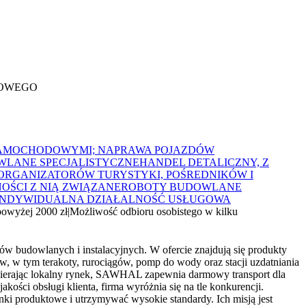
DOWEGO
SAMOCHODOWYMI; NAPRAWA POJAZDÓW
LANE SPECJALISTYCZNE
HANDEL DETALICZNY, Z
ORGANIZATORÓW TURYSTYKI, POŚREDNIKÓW I
OŚCI Z NIĄ ZWIĄZANE
ROBOTY BUDOWLANE
INDYWIDUALNA DZIAŁALNOŚĆ USŁUGOWA
powyżej 2000 zł
|
Możliwość odbioru osobistego w kilku
ów budowlanych i instalacyjnych. W ofercie znajdują się produkty
, w tym terakoty, rurociągów, pomp do wody oraz stacji uzdatniania
spierając lokalny rynek, SAWHAL zapewnia darmowy transport dla
ści obsługi klienta, firma wyróżnia się na tle konkurencji.
ki produktowe i utrzymywać wysokie standardy. Ich misją jest