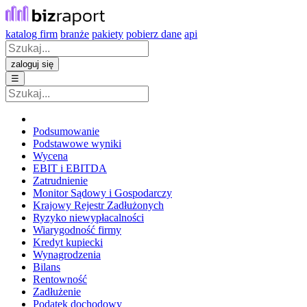
katalog firm
branże
pakiety
pobierz dane
api
zaloguj się
☰
Podsumowanie
Podstawowe wyniki
Wycena
EBIT i EBITDA
Zatrudnienie
Monitor Sądowy i Gospodarczy
Krajowy Rejestr Zadłużonych
Ryzyko niewypłacalności
Wiarygodność firmy
Kredyt kupiecki
Wynagrodzenia
Bilans
Rentowność
Zadłużenie
Podatek dochodowy