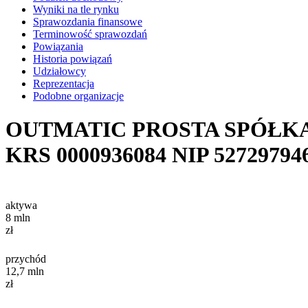
Wyniki na tle rynku
Sprawozdania finansowe
Terminowość sprawozdań
Powiązania
Historia powiązań
Udziałowcy
Reprezentacja
Podobne organizacje
OUTMATIC PROSTA SPÓŁK
KRS
0000936084
NIP
52729794
aktywa
8
mln
zł
przychód
12,7
mln
zł