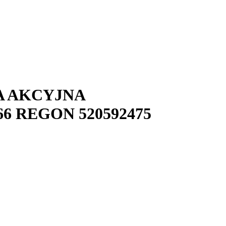
A AKCYJNA
66
REGON
520592475