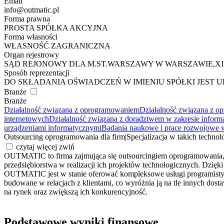
Email
info@outmatic.pl
Forma prawna
PROSTA SPÓŁKA AKCYJNA
Forma własności
WŁASNOŚĆ ZAGRANICZNA
Organ rejestrowy
SĄD REJONOWY DLA M.ST.WARSZAWY W WARSZAWIE,X
Sposób reprezentacji
DO SKŁADANIA OŚWIADCZEŃ W IMIENIU SPÓŁKI JEST
Branże
Branże
Działalność związana z oprogramowaniem
Działalność związana z 
internetowych
Działalność związana z doradztwem w zakresie inform
urządzeniami informatycznymi
Badania naukowe i prace rozwojowe w 
Outsourcing oprogramowania dla firm
|
Specjalizacja w takich techn
czytaj więcej
zwiń
OUTMATIC to firma zajmująca się outsourcingiem oprogramowania, z
przedsiębiorstwa w realizacji ich projektów technologicznych. Dz
OUTMATIC jest w stanie oferować kompleksowe usługi programistyczn
budowane w relacjach z klientami, co wyróżnia ją na tle innych d
na rynek oraz zwiększą ich konkurencyjność.
Podstawowe wyniki finansowe