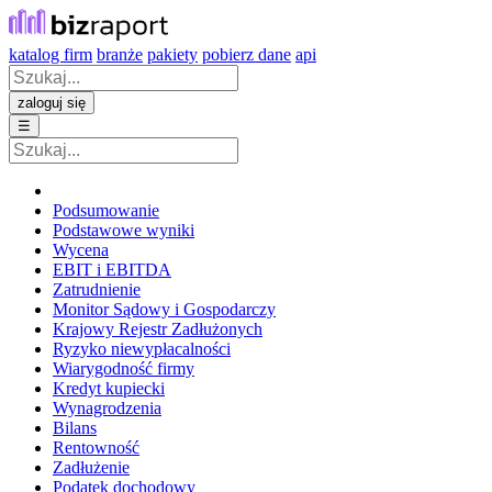
katalog firm
branże
pakiety
pobierz dane
api
zaloguj się
☰
Podsumowanie
Podstawowe wyniki
Wycena
EBIT i EBITDA
Zatrudnienie
Monitor Sądowy i Gospodarczy
Krajowy Rejestr Zadłużonych
Ryzyko niewypłacalności
Wiarygodność firmy
Kredyt kupiecki
Wynagrodzenia
Bilans
Rentowność
Zadłużenie
Podatek dochodowy