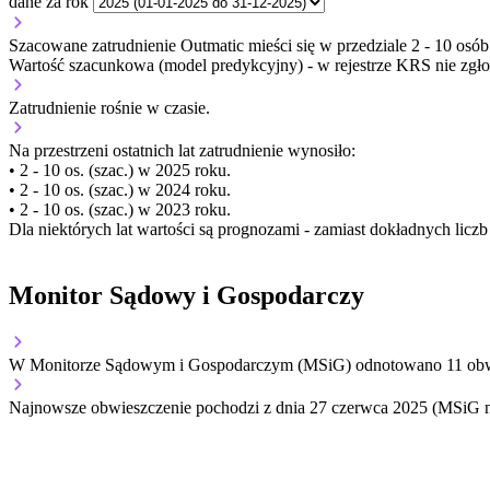
dane za rok
Szacowane zatrudnienie Outmatic mieści się w przedziale 2 - 10 osób
Wartość szacunkowa (model predykcyjny) - w rejestrze KRS nie zgło
Zatrudnienie
rośnie
w czasie.
Na przestrzeni ostatnich lat zatrudnienie wynosiło:
• 2 - 10 os. (szac.) w 2025 roku.
• 2 - 10 os. (szac.) w 2024 roku.
• 2 - 10 os. (szac.) w 2023 roku.
Dla niektórych lat wartości są prognozami - zamiast dokładnych licz
Monitor Sądowy i Gospodarczy
W Monitorze Sądowym i Gospodarczym (MSiG) odnotowano
11
obw
Najnowsze obwieszczenie pochodzi z dnia
27 czerwca 2025
(MSiG n