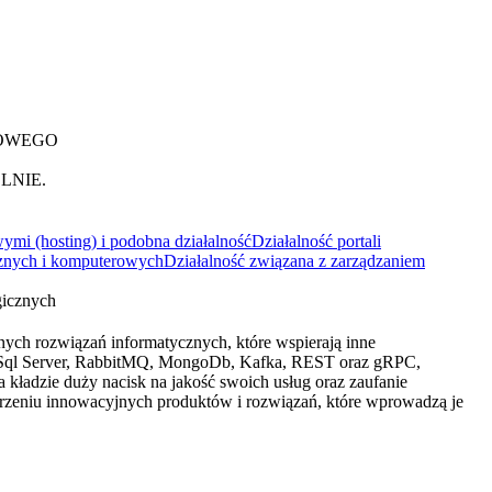
DOWEGO
LNIE.
wymi (hosting) i podobna działalność
Działalność portali
ycznych i komputerowych
Działalność związana z zarządzaniem
gicznych
ych rozwiązań informatycznych, które wspierają inne
ET, Sql Server, RabbitMQ, MongoDb, Kafka, REST oraz gRPC,
kładzie duży nacisk na jakość swoich usług oraz zaufanie
rzeniu innowacyjnych produktów i rozwiązań, które wprowadzą je