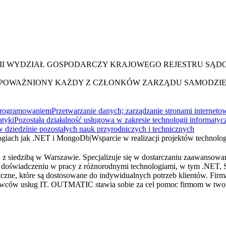
III WYDZIAŁ GOSPODARCZY KRAJOWEGO REJESTRU SĄ
 UPOWAŻNIONY KAŻDY Z CZŁONKÓW ZARZĄDU SAMODZIE
oprogramowaniem
Przetwarzanie danych; zarządzanie stronami interneto
atyki
Pozostała działalność usługowa w zakresie technologii informat
dziedzinie pozostałych nauk przyrodniczych i technicznych
ologiach jak .NET i MongoDb
|
Wsparcie w realizacji projektów technolo
 siedzibą w Warszawie. Specjalizuje się w dostarczaniu zaawansowan
ięki doświadczeniu w pracy z różnorodnymi technologiami, w tym .N
e, które są dostosowane do indywidualnych potrzeb klientów. Firma 
ostawców usług IT. OUTMATIC stawia sobie za cel pomoc firmom w two