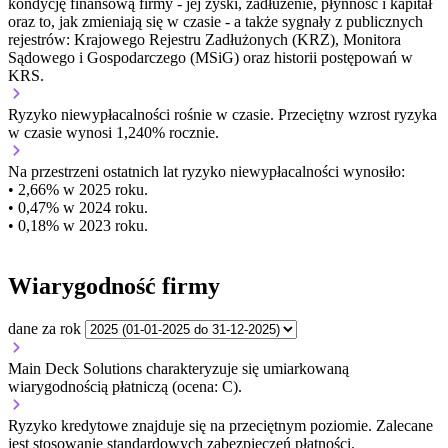
kondycję finansową firmy - jej zyski, zadłużenie, płynność i kapitał
oraz to, jak zmieniają się w czasie - a także sygnały z publicznych
rejestrów: Krajowego Rejestru Zadłużonych (KRZ), Monitora
Sądowego i Gospodarczego (MSiG) oraz historii postępowań w
KRS.
Ryzyko niewypłacalności
rośnie w czasie.
Przeciętny
wzrost
ryzyka
w czasie wynosi 1,240% rocznie.
Na przestrzeni ostatnich lat ryzyko niewypłacalności wynosiło:
• 2,66% w 2025 roku.
• 0,47% w 2024 roku.
• 0,18% w 2023 roku.
Wiarygodność firmy
dane za rok
Main Deck Solutions charakteryzuje się umiarkowaną
wiarygodnością płatniczą (ocena: C).
Ryzyko kredytowe znajduje się na przeciętnym poziomie. Zalecane
jest stosowanie standardowych zabezpieczeń płatności.