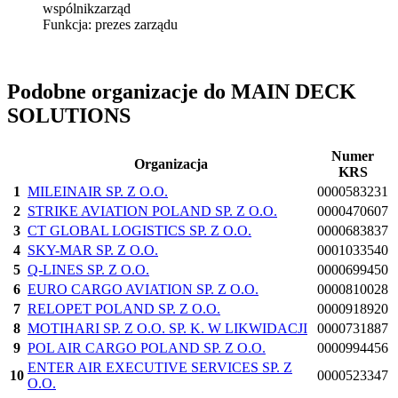
wspólnik
zarząd
Funkcja:
prezes zarządu
Podobne organizacje do MAIN DECK
SOLUTIONS
Numer
Organizacja
KRS
1
MILEINAIR SP. Z O.O.
0000583231
2
STRIKE AVIATION POLAND SP. Z O.O.
0000470607
3
CT GLOBAL LOGISTICS SP. Z O.O.
0000683837
4
SKY-MAR SP. Z O.O.
0001033540
5
Q-LINES SP. Z O.O.
0000699450
6
EURO CARGO AVIATION SP. Z O.O.
0000810028
7
RELOPET POLAND SP. Z O.O.
0000918920
8
MOTIHARI SP. Z O.O. SP. K. W LIKWIDACJI
0000731887
9
POL AIR CARGO POLAND SP. Z O.O.
0000994456
ENTER AIR EXECUTIVE SERVICES SP. Z
10
0000523347
O.O.