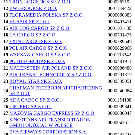
11
TRON LOGISTICS SP. Z O.O.
0000762192
12
BW GROUP SP. Z O.O.
0001189422
13
FLORAMEDIA POLSKA SP. Z O.O.
0000060883
14
HUSAIR SP. Z O.O.
0000403451
15
AIR-LOG CARGO SP. Z O.O.
0001101435
16
LA CARGO SP. Z O.O.
0000791475
17
EXIN CARGO SP. Z O.O.
0000789549
18
POL AIR CARGO SP. Z O.O.
0000829966
19
WARSAW CARGO SP. Z O.O.
0001113342
20
POTUS GROUP SP. Z O.O.
0000481911
21
MALENSTEIN AIR POLAND SP. Z O.O.
0000986488
22
AIR TRANS TECHNOLOGY SP. Z O.O.
0000591319
23
ROYAL-STAR SP. Z O.O.
0000335051
CHAPMAN FREEBORN AIRCHARTERING
24
0000246984
SP. Z O.O.
25
ADA CARGO SP. Z O.O.
0001154188
26
LIFTERO SP. Z O.O.
0000999341
27
MAZOVIA CARGO EXPRESS SP. Z O.O.
0000830047
SINOTRANS AIR TRANSPORTATION
28
0000942612
GMBH ODDZIAŁ W POLSCE
EVA AIRWAYS CORPORATION S.A.
29
0000442223