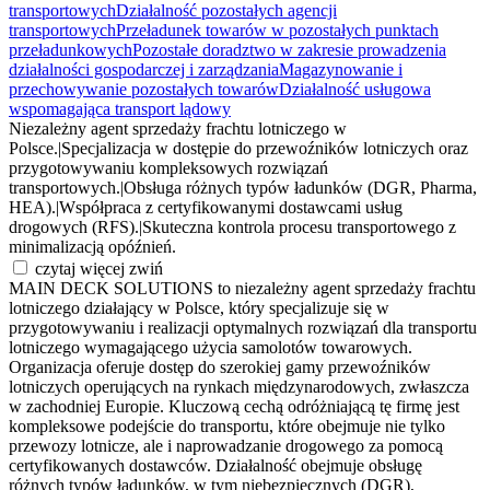
transportowych
Działalność pozostałych agencji
transportowych
Przeładunek towarów w pozostałych punktach
przeładunkowych
Pozostałe doradztwo w zakresie prowadzenia
działalności gospodarczej i zarządzania
Magazynowanie i
przechowywanie pozostałych towarów
Działalność usługowa
wspomagająca transport lądowy
Niezależny agent sprzedaży frachtu lotniczego w
Polsce.
|
Specjalizacja w dostępie do przewoźników lotniczych oraz
przygotowywaniu kompleksowych rozwiązań
transportowych.
|
Obsługa różnych typów ładunków (DGR, Pharma,
HEA).
|
Współpraca z certyfikowanymi dostawcami usług
drogowych (RFS).
|
Skuteczna kontrola procesu transportowego z
minimalizacją opóźnień.
czytaj więcej
zwiń
MAIN DECK SOLUTIONS to niezależny agent sprzedaży frachtu
lotniczego działający w Polsce, który specjalizuje się w
przygotowywaniu i realizacji optymalnych rozwiązań dla transportu
lotniczego wymagającego użycia samolotów towarowych.
Organizacja oferuje dostęp do szerokiej gamy przewoźników
lotniczych operujących na rynkach międzynarodowych, zwłaszcza
w zachodniej Europie. Kluczową cechą odróżniającą tę firmę jest
kompleksowe podejście do transportu, które obejmuje nie tylko
przewozy lotnicze, ale i naprowadzanie drogowego za pomocą
certyfikowanych dostawców. Działalność obejmuje obsługę
różnych typów ładunków, w tym niebezpiecznych (DGR),