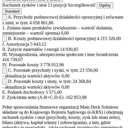
Rachunek zysków i strat
13 pozycji
Szczegółowość
Ogólny
Standard
A.
Przychody podstawowej działalności operacyjnej i zrównane
z nimi, w tym:
4 058 861,86
1.
Zmiana stanu produktów (zwiększenie – wartość dodatnia,
zmniejszenie – wartość ujemna)
0,00
B.
Koszty podstawowej działalności operacyjnej
4 215 326,00
I.
Amortyzacja
5 643,12
II.
Zużycie materiałów i energii
14 930,85
III.
Wynagrodzenia, ubezpieczenia społeczne i inne świadczenia
416 739,07
IV.
Pozostałe koszty
3 778 012,96
C.
Pozostałe przychody i zyski, w tym:
23 550,00
- aktualizacja wartości aktywów
0,00
D.
Pozostałe koszty i straty, w tym:
24 368,84
- aktualizacja wartości aktywów
0,00
E.
Podatek dochodowy
5 571,00
F.
Zysk/strata netto (A-B+C-D-E)
-162 853,98
Pełne sprawozdania finansowe organizacji Main Deck Solutions
składane są do Krajowego Rejestru Sądowego (e-KRS) i obejmują
rachunek zysków i strat (przychody, koszty, zysk lub strata netto),
bilans (aktywa, kapitał własny i zobowiązania), a tam, gdzie
jednostka je sporządziła - także rachunek przepływów pieniężnych