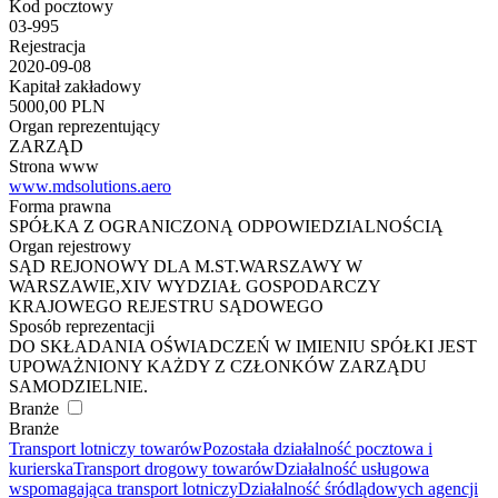
Kod pocztowy
03-995
Rejestracja
2020-09-08
Kapitał zakładowy
5000,00 PLN
Organ reprezentujący
ZARZĄD
Strona www
www.mdsolutions.aero
Forma prawna
SPÓŁKA Z OGRANICZONĄ ODPOWIEDZIALNOŚCIĄ
Organ rejestrowy
SĄD REJONOWY DLA M.ST.WARSZAWY W
WARSZAWIE,XIV WYDZIAŁ GOSPODARCZY
KRAJOWEGO REJESTRU SĄDOWEGO
Sposób reprezentacji
DO SKŁADANIA OŚWIADCZEŃ W IMIENIU SPÓŁKI JEST
UPOWAŻNIONY KAŻDY Z CZŁONKÓW ZARZĄDU
SAMODZIELNIE.
Branże
Branże
Transport lotniczy towarów
Pozostała działalność pocztowa i
kurierska
Transport drogowy towarów
Działalność usługowa
wspomagająca transport lotniczy
Działalność śródlądowych agencji