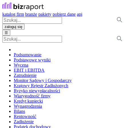
katalog firm
branże
pakiety
pobierz dane
api
zaloguj się
☰
Podsumowanie
Podstawowe wyniki
Wycena
EBIT i EBITDA
Zatrudnienie
Monitor Sądowy i Gospodarczy
Krajowy Rejestr Zadłużonych
Ryzyko niewypłacalności
Wiarygodność firmy
Kredyt kupiecki
Wynagrodzenia
Bilans
Rentowność
Zadłużenie
Podatek dochodowy