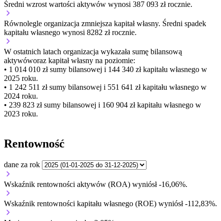
Średni wzrost wartości aktywów wynosi 387 093 zł rocznie.
Równolegle organizacja
zmniejsza
kapitał własny.
Średni spadek
kapitału własnego wynosi 8282 zł rocznie.
W ostatnich latach organizacja wykazała sumę bilansową
aktywów
oraz kapitał własny
na poziomie:
• 1 014 010 zł
sumy bilansowej i 144 340 zł kapitału własnego
w
2025 roku.
• 1 242 511 zł
sumy bilansowej i 551 641 zł kapitału własnego
w
2024 roku.
• 239 823 zł
sumy bilansowej i 160 904 zł kapitału własnego
w
2023 roku.
Rentowność
dane za rok
Wskaźnik rentowności aktywów (ROA) wyniósł -16,06%.
Wskaźnik rentowności kapitału własnego (ROE) wyniósł -112,83%.