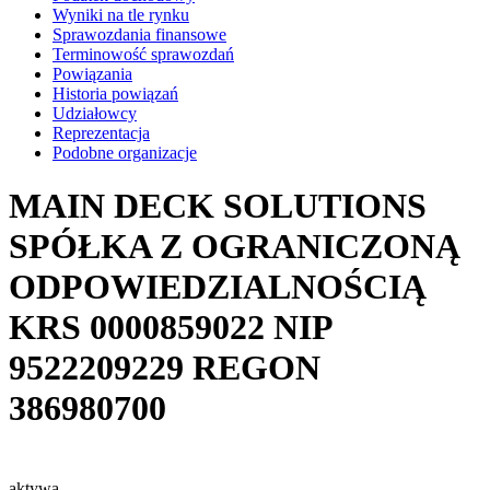
Wyniki na tle rynku
Sprawozdania finansowe
Terminowość sprawozdań
Powiązania
Historia powiązań
Udziałowcy
Reprezentacja
Podobne organizacje
MAIN DECK SOLUTIONS
SPÓŁKA Z OGRANICZONĄ
ODPOWIEDZIALNOŚCIĄ
KRS
0000859022
NIP
9522209229
REGON
386980700
aktywa