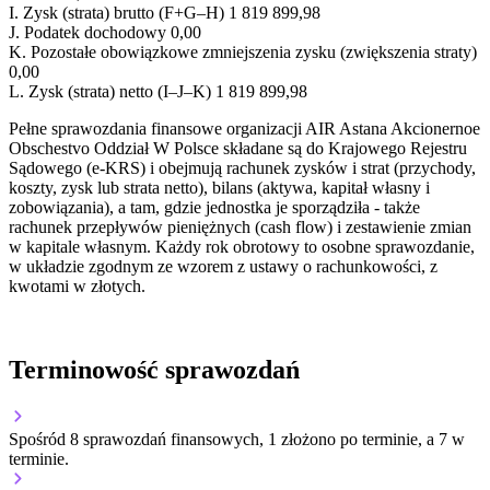
I.
Zysk (strata) brutto (F+G–H)
1 819 899,98
J.
Podatek dochodowy
0,00
K.
Pozostałe obowiązkowe zmniejszenia zysku (zwiększenia straty)
0,00
L.
Zysk (strata) netto (I–J–K)
1 819 899,98
Pełne sprawozdania finansowe organizacji AIR Astana Akcionernoe
Obschestvo Oddział W Polsce składane są do Krajowego Rejestru
Sądowego (e-KRS) i obejmują rachunek zysków i strat (przychody,
koszty, zysk lub strata netto), bilans (aktywa, kapitał własny i
zobowiązania), a tam, gdzie jednostka je sporządziła - także
rachunek przepływów pieniężnych (cash flow) i zestawienie zmian
w kapitale własnym. Każdy rok obrotowy to osobne sprawozdanie,
w układzie zgodnym ze wzorem z ustawy o rachunkowości, z
kwotami w złotych.
Terminowość sprawozdań
Spośród 8 sprawozdań finansowych, 1 złożono po terminie, a 7 w
terminie.