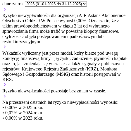
dane za rok
Ryzyko niewypłacalności dla organizacji AIR Astana Akcionernoe
Obschestvo Oddział W Polsce wynosi 0,00%. Oznacza to, że z
takim prawdopodobieństwem w ciągu 2 lat od wybranego
sprawozdania firma może trafić w poważne kłopoty finansowe,
czyli zostać objęta postępowaniem upadłościowym lub
restrukturyzacyjnym.
Wskaźnik wyliczany jest przez model, który bierze pod uwagę
kondycję finansową firmy - jej zyski, zadłużenie, płynność i kapitał
oraz to, jak zmieniają się w czasie - a także sygnały z publicznych
rejestrów: Krajowego Rejestru Zadłużonych (KRZ), Monitora
Sądowego i Gospodarczego (MSiG) oraz historii postępowań w
KRS.
Ryzyko niewypłacalności
pozostaje bez zmian w czasie.
Na przestrzeni ostatnich lat ryzyko niewypłacalności wynosiło:
• 0,00% w 2025 roku.
• 0,02% w 2024 roku.
• 0,00% w 2023 roku.