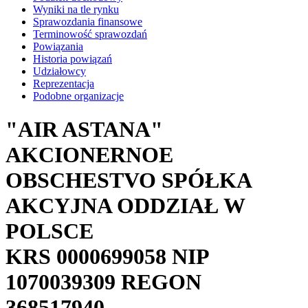
Wyniki na tle rynku
Sprawozdania finansowe
Terminowość sprawozdań
Powiązania
Historia powiązań
Udziałowcy
Reprezentacja
Podobne organizacje
"AIR ASTANA"
AKCIONERNOE
OBSCHESTVO SPÓŁKA
AKCYJNA ODDZIAŁ W
POLSCE
KRS
0000699058
NIP
1070039309
REGON
368517940