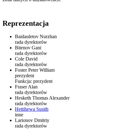
Reprezentacja
Baidauletov Nurzhan
rada dyrektorów
Bitenov Gani
rada dyrektorów
Cole David
rada dyrektorów
Foster Peter William
prezydent
Funkcja:
prezydent
Fraser Alan
rada dyrektorów
Hesketh Thomas Alexander
rada dyrektorów
Hettihewa Susith
inne
Larionov Dmitriy
rada dyrektorów