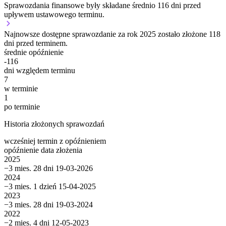
Sprawozdania finansowe były składane średnio 116 dni przed
upływem ustawowego terminu.
Najnowsze dostępne sprawozdanie za rok 2025 zostało złożone 118
dni przed terminem.
średnie opóźnienie
-116
dni względem terminu
7
w terminie
1
po terminie
Historia złożonych sprawozdań
wcześniej
termin
z opóźnieniem
opóźnienie
data złożenia
2025
−3 mies. 28 dni
19-03-2026
2024
−3 mies. 1 dzień
15-04-2025
2023
−3 mies. 28 dni
19-03-2024
2022
−2 mies. 4 dni
12-05-2023