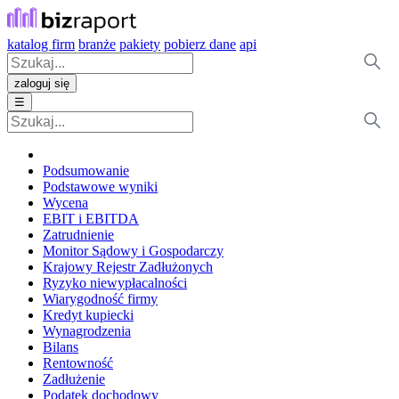
katalog firm
branże
pakiety
pobierz dane
api
zaloguj się
☰
Podsumowanie
Podstawowe wyniki
Wycena
EBIT i EBITDA
Zatrudnienie
Monitor Sądowy i Gospodarczy
Krajowy Rejestr Zadłużonych
Ryzyko niewypłacalności
Wiarygodność firmy
Kredyt kupiecki
Wynagrodzenia
Bilans
Rentowność
Zadłużenie
Podatek dochodowy