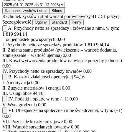
Rachunek zysków i strat
Bilans
Rachunek zysków i strat
wariant porównawczy
41 z 51 pozycji
Szczegółowość
Ogólny
Standard
Pełny
A.
Przychody netto ze sprzedaży i zrównane z nimi, w tym:
1 819 994,14
– od jednostek powiązanych
0,00
I.
Przychody netto ze sprzedaży produktów
1 819 994,14
II.
Zmiana stanu produktów (zwiększenie – wartość dodatnia,
zmniejszenie – wartość ujemna)
0,00
III.
Koszt wytworzenia produktów na własne potrzeby jednostki
0,00
IV.
Przychody netto ze sprzedaży towarów
0,00
B.
Koszty działalności operacyjnej
94,16
I.
Amortyzacja
0,00
II.
Zużycie materiałów i energii
0,00
III.
Usługi obce
94,16
IV.
Podatki i opłaty, w tym:
(+1)
0,00
V.
Wynagrodzenia
0,00
VI.
Ubezpieczenia społeczne i inne świadczenia, w tym:
(+1)
0,00
VII.
Pozostałe koszty rodzajowe
0,00
VIII.
Wartość sprzedanych towarów
0,00