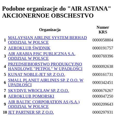
Podobne organizacje do "AIR ASTANA"
AKCIONERNOE OBSCHESTVO
Numer
Organizacja
KRS
MALAYSIAN AIRLINE SYSTEM BERHAD
1
0000058804
ODDZIAŁ W POLSCE
2
AEROKLUB ŚWIDNIK
0000191757
AIR ARABIA PJSC PUBLICZNA S.A.
3
0000769396
ODDZIAŁ W POLSCE
PRZEDSIĘBIORSTWO PRODUKCYJNO
4
0000092638
HANDLOWE "PETPOL" W UPADŁOŚCI
5
KUNAT NOBLE-JET SP. Z O.O.
0000161731
SMALL PLANET AIRLINES SP. Z O.O. W
6
0000342451
UPADŁOŚCI
7
SKYDIVE WROCŁAW SP. Z O.O.
0000676267
8
AEROKLUB POMORSKI
0000047250
AIR BALTIC CORPORATION AS (S.A.)
9
0000209643
ODDZIAŁ W POLSCE
10
JET PARTNER SP. Z O.O.
0000297931