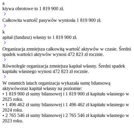
a
ktywa obrotowe to 1 819 900 zł.
Całkowita wartość pasywów wyniosła 1 819 900 zł.
k
apitał (fundusz) własny to 1 819 900 zł.
Organizacja
zmniejsza
całkowitą wartość aktywów w czasie.
Średni
spadek wartości aktywów wynosi 472 823 zł rocznie.
Równolegle organizacja
zmniejsza
kapitał własny.
Średni spadek
kapitału własnego wynosi 472 823 zł rocznie.
W ostatnich latach organizacja wykazała sumę bilansową
aktywów
oraz kapitał własny
na poziomie:
• 1 819 900 zł
sumy bilansowej i 1 819 900 zł kapitału własnego
w
2025 roku.
• 1 496 462 zł
sumy bilansowej i 1 496 462 zł kapitału własnego
w
2024 roku.
• 2 765 546 zł
sumy bilansowej i 2 765 546 zł kapitału własnego
w
2023 roku.