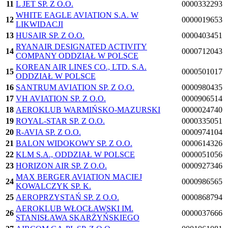
11
L JET SP. Z O.O.
0000332293
WHITE EAGLE AVIATION S.A. W
12
0000019653
LIKWIDACJI
13
HUSAIR SP. Z O.O.
0000403451
RYANAIR DESIGNATED ACTIVITY
14
0000712043
COMPANY ODDZIAŁ W POLSCE
KOREAN AIR LINES CO., LTD. S.A.
15
0000501017
ODDZIAŁ W POLSCE
16
SANTRUM AVIATION SP. Z O.O.
0000980435
17
VH AVIATION SP. Z O.O.
0000906514
18
AEROKLUB WARMIŃSKO-MAZURSKI
0000024740
19
ROYAL-STAR SP. Z O.O.
0000335051
20
R-AVIA SP. Z O.O.
0000974104
21
BALON WIDOKOWY SP. Z O.O.
0000614326
22
KLM S.A., ODDZIAŁ W POLSCE
0000051056
23
HORIZON AIR SP. Z O.O.
0000927346
MAX BERGER AVIATION MACIEJ
24
0000986565
KOWALCZYK SP. K.
25
AEROPRZYSTAŃ SP. Z O.O.
0000868794
AEROKLUB WŁOCŁAWSKI IM.
26
0000037666
STANISŁAWA SKARŻYŃSKIEGO