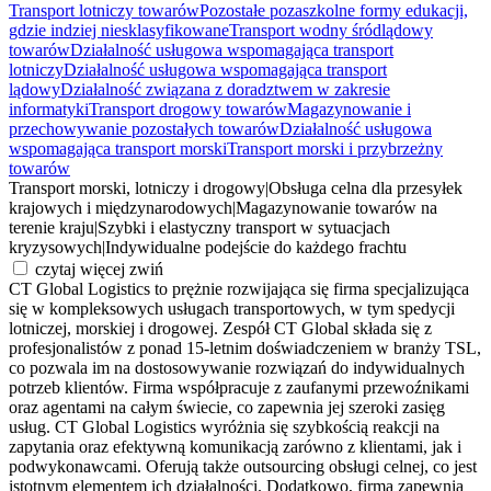
Transport lotniczy towarów
Pozostałe pozaszkolne formy edukacji,
gdzie indziej niesklasyfikowane
Transport wodny śródlądowy
towarów
Działalność usługowa wspomagająca transport
lotniczy
Działalność usługowa wspomagająca transport
lądowy
Działalność związana z doradztwem w zakresie
informatyki
Transport drogowy towarów
Magazynowanie i
przechowywanie pozostałych towarów
Działalność usługowa
wspomagająca transport morski
Transport morski i przybrzeżny
towarów
Transport morski, lotniczy i drogowy
|
Obsługa celna dla przesyłek
krajowych i międzynarodowych
|
Magazynowanie towarów na
terenie kraju
|
Szybki i elastyczny transport w sytuacjach
kryzysowych
|
Indywidualne podejście do każdego frachtu
czytaj więcej
zwiń
CT Global Logistics to prężnie rozwijająca się firma specjalizująca
się w kompleksowych usługach transportowych, w tym spedycji
lotniczej, morskiej i drogowej. Zespół CT Global składa się z
profesjonalistów z ponad 15-letnim doświadczeniem w branży TSL,
co pozwala im na dostosowywanie rozwiązań do indywidualnych
potrzeb klientów. Firma współpracuje z zaufanymi przewoźnikami
oraz agentami na całym świecie, co zapewnia jej szeroki zasięg
usług. CT Global Logistics wyróżnia się szybkością reakcji na
zapytania oraz efektywną komunikacją zarówno z klientami, jak i
podwykonawcami. Oferują także outsourcing obsługi celnej, co jest
istotnym elementem ich działalności. Dodatkowo, firma zapewnia