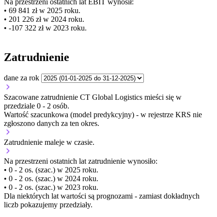
Na przestrzeni ostatnich lat EBIT wynosił:
• 69 841 zł w 2025 roku.
• 201 226 zł w 2024 roku.
• -107 322 zł w 2023 roku.
Zatrudnienie
dane za rok
Szacowane zatrudnienie CT Global Logistics mieści się w
przedziale 0 - 2 osób.
Wartość szacunkowa (model predykcyjny) - w rejestrze KRS nie
zgłoszono danych za ten okres.
Zatrudnienie
maleje
w czasie.
Na przestrzeni ostatnich lat zatrudnienie wynosiło:
• 0 - 2 os. (szac.) w 2025 roku.
• 0 - 2 os. (szac.) w 2024 roku.
• 0 - 2 os. (szac.) w 2023 roku.
Dla niektórych lat wartości są prognozami - zamiast dokładnych
liczb pokazujemy przedziały.