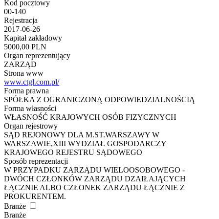
Kod pocztowy
00-140
Rejestracja
2017-06-26
Kapitał zakładowy
5000,00 PLN
Organ reprezentujący
ZARZĄD
Strona www
www.ctgl.com.pl/
Forma prawna
SPÓŁKA Z OGRANICZONĄ ODPOWIEDZIALNOŚCIĄ
Forma własności
WŁASNOŚĆ KRAJOWYCH OSÓB FIZYCZNYCH
Organ rejestrowy
SĄD REJONOWY DLA M.ST.WARSZAWY W
WARSZAWIE,XIII WYDZIAŁ GOSPODARCZY
KRAJOWEGO REJESTRU SĄDOWEGO
Sposób reprezentacji
W PRZYPADKU ZARZĄDU WIELOOSOBOWEGO -
DWÓCH CZŁONKÓW ZARZĄDU DZAIŁAJĄCYCH
ŁĄCZNIE ALBO CZŁONEK ZARZĄDU ŁĄCZNIE Z
PROKURENTEM.
Branże
Branże