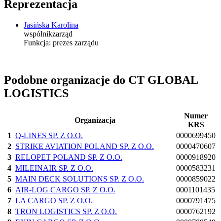
Reprezentacja
Jasińska Karolina
wspólnik
zarząd
Funkcja:
prezes zarządu
Podobne organizacje do CT GLOBAL
LOGISTICS
Numer
Organizacja
KRS
1
Q-LINES SP. Z O.O.
0000699450
2
STRIKE AVIATION POLAND SP. Z O.O.
0000470607
3
RELOPET POLAND SP. Z O.O.
0000918920
4
MILEINAIR SP. Z O.O.
0000583231
5
MAIN DECK SOLUTIONS SP. Z O.O.
0000859022
6
AIR-LOG CARGO SP. Z O.O.
0001101435
7
LA CARGO SP. Z O.O.
0000791475
8
TRON LOGISTICS SP. Z O.O.
0000762192