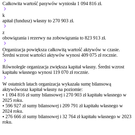
Całkowita wartość pasywów wyniosła 1 094 816 zł.
k
apitał (fundusz) własny to 270 903 zł.
z
obowiązania i rezerwy na zobowiązania to 823 913 zł.
Organizacja
powiększa
całkowitą wartość aktywów w czasie.
Średni wzrost wartości aktywów wynosi 409 075 zł rocznie.
Równolegle organizacja
zwiększa
kapitał własny.
Średni wzrost
kapitału własnego wynosi 119 070 zł rocznie.
W ostatnich latach organizacja wykazała sumę bilansową
aktywów
oraz kapitał własny
na poziomie:
• 1 094 816 zł
sumy bilansowej i 270 903 zł kapitału własnego
w
2025 roku.
• 596 927 zł
sumy bilansowej i 209 791 zł kapitału własnego
w
2024 roku.
• 276 666 zł
sumy bilansowej i 32 764 zł kapitału własnego
w 2023
roku.