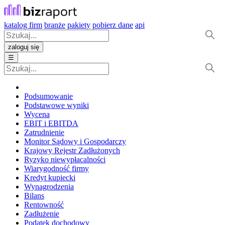
katalog firm
branże
pakiety
pobierz dane
api
zaloguj się
☰
Podsumowanie
Podstawowe wyniki
Wycena
EBIT i EBITDA
Zatrudnienie
Monitor Sądowy i Gospodarczy
Krajowy Rejestr Zadłużonych
Ryzyko niewypłacalności
Wiarygodność firmy
Kredyt kupiecki
Wynagrodzenia
Bilans
Rentowność
Zadłużenie
Podatek dochodowy