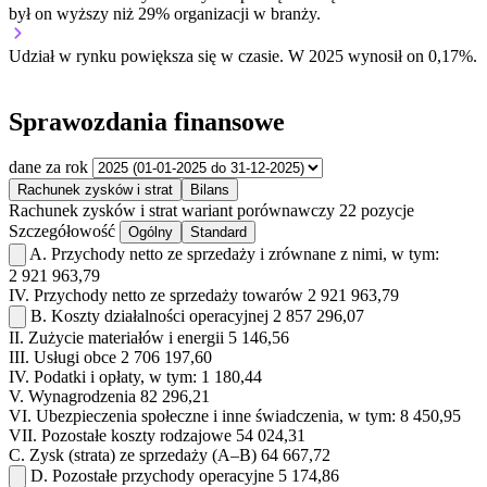
był on wyższy niż 29% organizacji w branży.
Udział w rynku
powiększa się w czasie.
W 2025 wynosił on 0,17%.
Sprawozdania finansowe
dane za rok
Rachunek zysków i strat
Bilans
Rachunek zysków i strat
wariant porównawczy
22 pozycje
Szczegółowość
Ogólny
Standard
A.
Przychody netto ze sprzedaży i zrównane z nimi, w tym:
2 921 963,79
IV.
Przychody netto ze sprzedaży towarów
2 921 963,79
B.
Koszty działalności operacyjnej
2 857 296,07
II.
Zużycie materiałów i energii
5 146,56
III.
Usługi obce
2 706 197,60
IV.
Podatki i opłaty, w tym:
1 180,44
V.
Wynagrodzenia
82 296,21
VI.
Ubezpieczenia społeczne i inne świadczenia, w tym:
8 450,95
VII.
Pozostałe koszty rodzajowe
54 024,31
C.
Zysk (strata) ze sprzedaży (A–B)
64 667,72
D.
Pozostałe przychody operacyjne
5 174,86