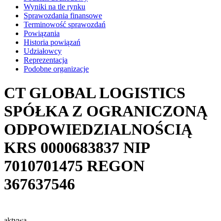
Wyniki na tle rynku
Sprawozdania finansowe
Terminowość sprawozdań
Powiązania
Historia powiązań
Udziałowcy
Reprezentacja
Podobne organizacje
CT GLOBAL LOGISTICS
SPÓŁKA Z OGRANICZONĄ
ODPOWIEDZIALNOŚCIĄ
KRS
0000683837
NIP
7010701475
REGON
367637546
aktywa