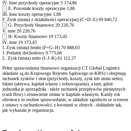
IV.
Inne przychody operacyjne
5 174,86
E.
Pozostałe koszty operacyjne
1,86
III.
Inne koszty operacyjne
1,86
F.
Zysk (strata) z działalności operacyjnej (C+D–E)
69 840,72
G.
Przychody finansowe
20 220,76
V.
inne
20 220,76
H.
Koszty finansowe
19 173,45
IV.
inne
19 173,45
I.
Zysk (strata) brutto (F+G–H)
70 888,03
J.
Podatek dochodowy
9 775,66
L.
Zysk (strata) netto (I–J–K)
61 112,37
Pełne sprawozdania finansowe organizacji CT Global Logistics
składane są do Krajowego Rejestru Sądowego (e-KRS) i obejmują
rachunek zysków i strat (przychody, koszty, zysk lub strata netto),
bilans (aktywa, kapitał własny i zobowiązania), a tam, gdzie
jednostka je sporządziła - także rachunek przepływów pieniężnych
(cash flow) i zestawienie zmian w kapitale własnym. Każdy rok
obrotowy to osobne sprawozdanie, w układzie zgodnym ze wzorem
z ustawy o rachunkowości, z kwotami w złotych - dokładnie tak,
jak wykazała je organizacja.