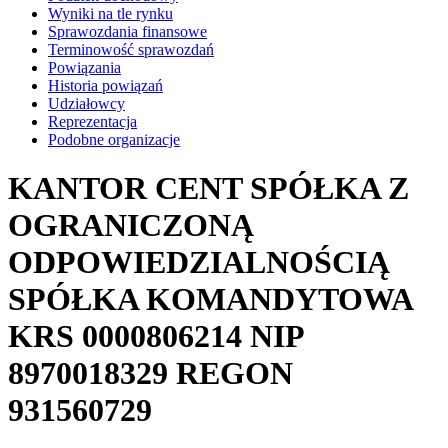
Wyniki na tle rynku
Sprawozdania finansowe
Terminowość sprawozdań
Powiązania
Historia powiązań
Udziałowcy
Reprezentacja
Podobne organizacje
KANTOR CENT SPÓŁKA Z
OGRANICZONĄ
ODPOWIEDZIALNOŚCIĄ
SPÓŁKA KOMANDYTOWA
KRS
0000806214
NIP
8970018329
REGON
931560729