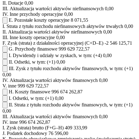
II.
Dotacje
0,00
III.
Aktualizacja wartości aktywów niefinansowych
0,00
IV.
Inne przychody operacyjne
0,00
E.
Pozostałe koszty operacyjne
8 071,55
I.
Strata z tytułu rozchodu niefinansowych aktywów trwałych
0,00
II.
Aktualizacja wartości aktywów niefinansowych
0,00
III.
Inne koszty operacyjne
0,00
F.
Zysk (strata) z działalności operacyjnej (C+D–E)
-2 546 125,71
G.
Przychody finansowe
999 629 722,57
I.
Dywidendy i udziały w zyskach, w tym:
(+4)
0,00
II.
Odsetki, w tym:
(+1)
0,00
III.
Zysk z tytułu rozchodu aktywów finansowych, w tym:
(+1)
0,00
IV.
Aktualizacja wartości aktywów finansowych
0,00
V.
inne
999 629 722,57
H.
Koszty finansowe
996 674 262,87
I.
Odsetki, w tym:
(+1)
0,00
II.
Strata z tytułu rozchodu aktywów finansowych, w tym:
(+1)
0,00
III.
Aktualizacja wartości aktywów finansowych
0,00
IV.
inne
996 674 262,87
I.
Zysk (strata) brutto (F+G–H)
409 333,99
J.
Podatek dochodowy
76 596,00
K.
Pozostałe obowiązkowe zmniejszenia zysku (zwiększenia straty)