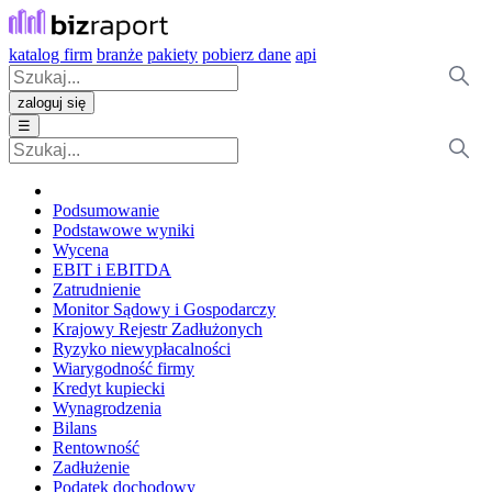
katalog firm
branże
pakiety
pobierz dane
api
zaloguj się
☰
Podsumowanie
Podstawowe wyniki
Wycena
EBIT i EBITDA
Zatrudnienie
Monitor Sądowy i Gospodarczy
Krajowy Rejestr Zadłużonych
Ryzyko niewypłacalności
Wiarygodność firmy
Kredyt kupiecki
Wynagrodzenia
Bilans
Rentowność
Zadłużenie
Podatek dochodowy