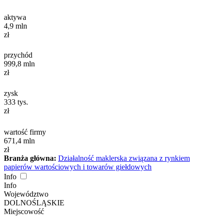
aktywa
4,9
mln
zł
przychód
999,8
mln
zł
zysk
333
tys.
zł
wartość firmy
671,4
mln
zł
Branża główna:
Działalność maklerska związana z rynkiem
papierów wartościowych i towarów giełdowych
Info
Info
Województwo
DOLNOŚLĄSKIE
Miejscowość