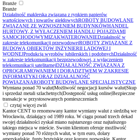
Branże
Branże
Działalność maklerska związana z rynkiem papierów
wartościowych i towarów giełdowych
ROBOTY BUDOWLANE
ZWIĄZANE ZE WZNOSZENIEM BUDYNKÓW
HANDEL
HURTOWY, Z WYŁĄCZENIEM HANDLU POJAZDAMI
SAMOCHODOWYMI
ZAKWATEROWANIE
Działalność w
zakresie telekomunikacji przewodowej
ROBOTY ZWIĄZANE Z
BUDOWĄ OBIEKTÓW INŻYNIERII LĄDOWEJ I
WODNEJ
Produkcja wyrobów jubilerskich i podobnych
Działalność
w zakresie telekomunikacji bezprzewodowej, z wyłączeniem
telekomunikacji satelitarnej
DZIAŁALNOŚĆ ZWIĄZANA Z
OPROGRAMOWANIEM I DORADZTWEM W ZAKRESIE
INFORMATYKI ORAZ DZIAŁALNOŚĆ
POWIĄZANA
ROBOTY BUDOWLANE SPECJALISTYCZNE
Wymiana ponad 70 walut
|
Możliwość negocjacji kursów walut
|
Skup
i sprzedaż metali szlachetnych
|
Dostępność usług online
|
Bezpieczne
transakcje w przystosowanych pomieszczeniach
czytaj więcej
zwiń
Kantor CENT to renomowany kantor wymiany walut z siedzibą we
Wrocławiu, działający od 1989 roku. W ciągu ponad trzech dekad
swojej działalności zyskał miano najstarszego oraz najtańszego
takiego miejsca w mieście. Swoim klientom oferuje możliwość
wymiany ponad 70 różnych walut, w tym euro, dolary
amerykańskie, funty brytyjskie oraz korony norweskie. Kantor