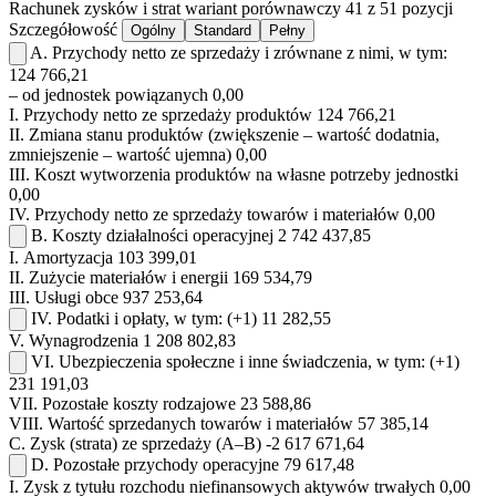
Rachunek zysków i strat
wariant porównawczy
41 z 51 pozycji
Szczegółowość
Ogólny
Standard
Pełny
A.
Przychody netto ze sprzedaży i zrównane z nimi, w tym:
124 766,21
– od jednostek powiązanych
0,00
I.
Przychody netto ze sprzedaży produktów
124 766,21
II.
Zmiana stanu produktów (zwiększenie – wartość dodatnia,
zmniejszenie – wartość ujemna)
0,00
III.
Koszt wytworzenia produktów na własne potrzeby jednostki
0,00
IV.
Przychody netto ze sprzedaży towarów i materiałów
0,00
B.
Koszty działalności operacyjnej
2 742 437,85
I.
Amortyzacja
103 399,01
II.
Zużycie materiałów i energii
169 534,79
III.
Usługi obce
937 253,64
IV.
Podatki i opłaty, w tym:
(+1)
11 282,55
V.
Wynagrodzenia
1 208 802,83
VI.
Ubezpieczenia społeczne i inne świadczenia, w tym:
(+1)
231 191,03
VII.
Pozostałe koszty rodzajowe
23 588,86
VIII.
Wartość sprzedanych towarów i materiałów
57 385,14
C.
Zysk (strata) ze sprzedaży (A–B)
-2 617 671,64
D.
Pozostałe przychody operacyjne
79 617,48
I.
Zysk z tytułu rozchodu niefinansowych aktywów trwałych
0,00