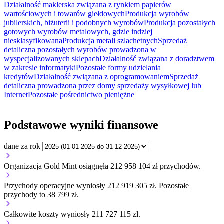
Działalność maklerska związana z rynkiem papierów
wartościowych i towarów giełdowych
Produkcja wyrobów
jubilerskich, biżuterii i podobnych wyrobów
Produkcja pozostałych
gotowych wyrobów metalowych, gdzie indziej
niesklasyfikowana
Produkcja metali szlachetnych
Sprzedaż
detaliczna pozostałych wyrobów prowadzona w
wyspecjalizowanych sklepach
Działalność związana z doradztwem
w zakresie informatyki
Pozostałe formy udzielania
kredytów
Działalność związana z oprogramowaniem
Sprzedaż
detaliczna prowadzona przez domy sprzedaży wysyłkowej lub
Internet
Pozostałe pośrednictwo pieniężne
Podstawowe wyniki finansowe
dane za rok
Organizacja Gold Mint osiągnęła 212 958 104 zł przychodów.
Przychody operacyjne wyniosły 212 919 305 zł.
Pozostałe
przychody to 38 799 zł.
Całkowite koszty wyniosły 211 727 115 zł.