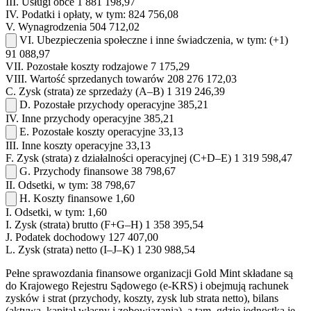
III.
Usługi obce
1 881 198,97
IV.
Podatki i opłaty, w tym:
824 756,08
V.
Wynagrodzenia
504 712,02
VI.
Ubezpieczenia społeczne i inne świadczenia, w tym:
(+1)
91 088,97
VII.
Pozostałe koszty rodzajowe
7 175,29
VIII.
Wartość sprzedanych towarów
208 276 172,03
C.
Zysk (strata) ze sprzedaży (A–B)
1 319 246,39
D.
Pozostałe przychody operacyjne
385,21
IV.
Inne przychody operacyjne
385,21
E.
Pozostałe koszty operacyjne
33,13
III.
Inne koszty operacyjne
33,13
F.
Zysk (strata) z działalności operacyjnej (C+D–E)
1 319 598,47
G.
Przychody finansowe
38 798,67
II.
Odsetki, w tym:
38 798,67
H.
Koszty finansowe
1,60
I.
Odsetki, w tym:
1,60
I.
Zysk (strata) brutto (F+G–H)
1 358 395,54
J.
Podatek dochodowy
127 407,00
L.
Zysk (strata) netto (I–J–K)
1 230 988,54
Pełne sprawozdania finansowe organizacji Gold Mint składane są
do Krajowego Rejestru Sądowego (e-KRS) i obejmują rachunek
zysków i strat (przychody, koszty, zysk lub strata netto), bilans
(aktywa, kapitał własny i zobowiązania), a tam, gdzie jednostka je