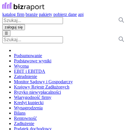
katalog firm
branże
pakiety
pobierz dane
api
zaloguj się
☰
Podsumowanie
Podstawowe wyniki
Wycena
EBIT i EBITDA
Zatrudnienie
Monitor Sądowy i Gospodarczy
Krajowy Rejestr Zadłużonych
Ryzyko niewypłacalności
Wiarygodność firmy
Kredyt kupiecki
Wynagrodzenia
Bilans
Rentowność
Zadłużenie
Podatek dochodowy