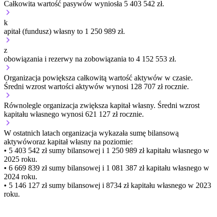
Całkowita wartość pasywów wyniosła 5 403 542 zł.
k
apitał (fundusz) własny to 1 250 989 zł.
z
obowiązania i rezerwy na zobowiązania to 4 152 553 zł.
Organizacja
powiększa
całkowitą wartość aktywów w czasie.
Średni wzrost wartości aktywów wynosi 128 707 zł rocznie.
Równolegle organizacja
zwiększa
kapitał własny.
Średni wzrost
kapitału własnego wynosi 621 127 zł rocznie.
W ostatnich latach organizacja wykazała sumę bilansową
aktywów
oraz kapitał własny
na poziomie:
• 5 403 542 zł
sumy bilansowej i 1 250 989 zł kapitału własnego
w
2025 roku.
• 6 669 839 zł
sumy bilansowej i 1 081 387 zł kapitału własnego
w
2024 roku.
• 5 146 127 zł
sumy bilansowej i 8734 zł kapitału własnego
w 2023
roku.