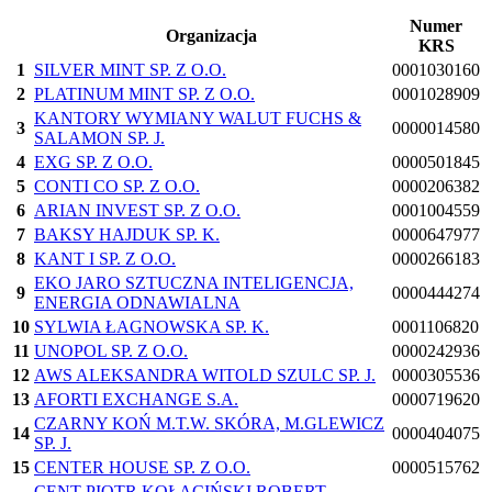
Numer
Organizacja
KRS
1
SILVER MINT SP. Z O.O.
0001030160
2
PLATINUM MINT SP. Z O.O.
0001028909
KANTORY WYMIANY WALUT FUCHS &
3
0000014580
SALAMON SP. J.
4
EXG SP. Z O.O.
0000501845
5
CONTI CO SP. Z O.O.
0000206382
6
ARIAN INVEST SP. Z O.O.
0001004559
7
BAKSY HAJDUK SP. K.
0000647977
8
KANT I SP. Z O.O.
0000266183
EKO JARO SZTUCZNA INTELIGENCJA,
9
0000444274
ENERGIA ODNAWIALNA
10
SYLWIA ŁAGNOWSKA SP. K.
0001106820
11
UNOPOL SP. Z O.O.
0000242936
12
AWS ALEKSANDRA WITOLD SZULC SP. J.
0000305536
13
AFORTI EXCHANGE S.A.
0000719620
CZARNY KOŃ M.T.W. SKÓRA, M.GLEWICZ
14
0000404075
SP. J.
15
CENTER HOUSE SP. Z O.O.
0000515762
CENT PIOTR KOŁACIŃSKI ROBERT