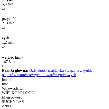
5,4
mln
zł
przychód
213
mln
zł
zysk
1,2
mln
zł
wartość firmy
147,8
mln
zł
Branża główna:
Działalność maklerska związana z rynkiem
papierów wartościowych i towarów giełdowych
Info
Info
Województwo
WIELKOPOLSKIE
Miejscowość
SUCHY LAS
Adres