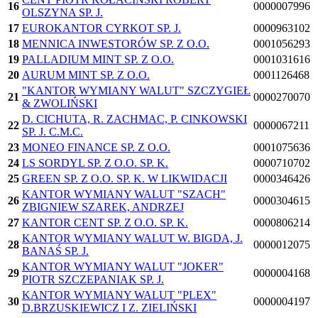
16
0000007996
OLSZYNA SP. J.
17
EUROKANTOR CYRKOT SP. J.
0000963102
18
MENNICA INWESTORÓW SP. Z O.O.
0001056293
19
PALLADIUM MINT SP. Z O.O.
0001031616
20
AURUM MINT SP. Z O.O.
0001126468
"KANTOR WYMIANY WALUT" SZCZYGIEŁ
21
0000270070
& ZWOLIŃSKI
D. CICHUTA, R. ZACHMAC, P. CINKOWSKI
22
0000067211
SP. J. C.M.C.
23
MONEO FINANCE SP. Z O.O.
0001075636
24
LS SORDYL SP. Z O.O. SP. K.
0000710702
25
GREEN SP. Z O.O. SP. K. W LIKWIDACJI
0000346426
KANTOR WYMIANY WALUT "SZACH"
26
0000304615
ZBIGNIEW SZAREK, ANDRZEJ
27
KANTOR CENT SP. Z O.O. SP. K.
0000806214
KANTOR WYMIANY WALUT W. BIGDA, J.
28
0000012075
BANAŚ SP. J.
KANTOR WYMIANY WALUT "JOKER"
29
0000004168
PIOTR SZCZEPANIAK SP. J.
KANTOR WYMIANY WALUT "PLEX"
30
0000004197
D.BRZUSKIEWICZ I Z. ZIELIŃSKI