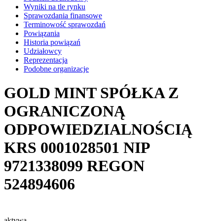
Wyniki na tle rynku
Sprawozdania finansowe
Terminowość sprawozdań
Powiązania
Historia powiązań
Udziałowcy
Reprezentacja
Podobne organizacje
GOLD MINT SPÓŁKA Z
OGRANICZONĄ
ODPOWIEDZIALNOŚCIĄ
KRS
0001028501
NIP
9721338099
REGON
524894606
aktywa