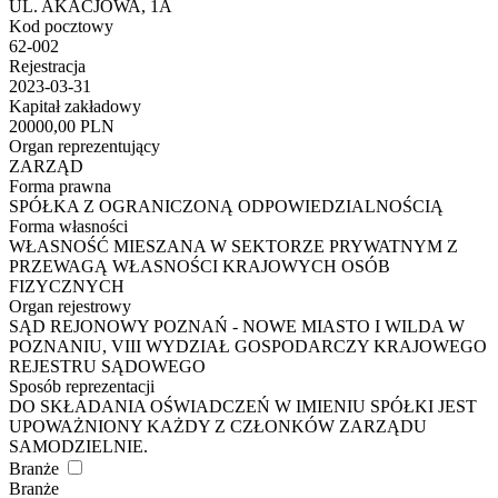
UL. AKACJOWA, 1A
Kod pocztowy
62-002
Rejestracja
2023-03-31
Kapitał zakładowy
20000,00 PLN
Organ reprezentujący
ZARZĄD
Forma prawna
SPÓŁKA Z OGRANICZONĄ ODPOWIEDZIALNOŚCIĄ
Forma własności
WŁASNOŚĆ MIESZANA W SEKTORZE PRYWATNYM Z
PRZEWAGĄ WŁASNOŚCI KRAJOWYCH OSÓB
FIZYCZNYCH
Organ rejestrowy
SĄD REJONOWY POZNAŃ - NOWE MIASTO I WILDA W
POZNANIU, VIII WYDZIAŁ GOSPODARCZY KRAJOWEGO
REJESTRU SĄDOWEGO
Sposób reprezentacji
DO SKŁADANIA OŚWIADCZEŃ W IMIENIU SPÓŁKI JEST
UPOWAŻNIONY KAŻDY Z CZŁONKÓW ZARZĄDU
SAMODZIELNIE.
Branże
Branże