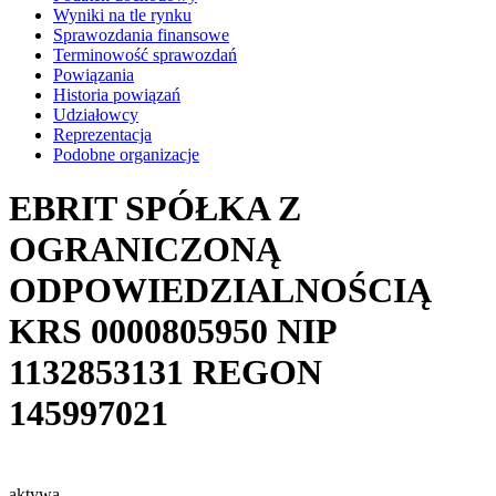
Wyniki na tle rynku
Sprawozdania finansowe
Terminowość sprawozdań
Powiązania
Historia powiązań
Udziałowcy
Reprezentacja
Podobne organizacje
EBRIT SPÓŁKA Z
OGRANICZONĄ
ODPOWIEDZIALNOŚCIĄ
KRS
0000805950
NIP
1132853131
REGON
145997021
aktywa