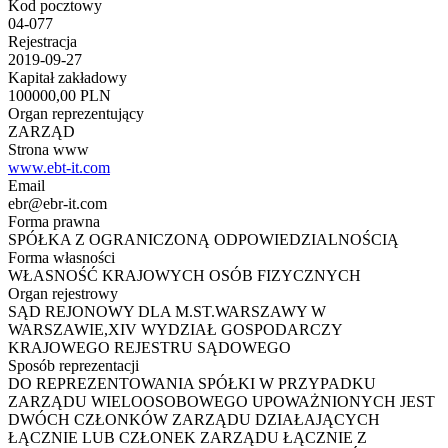
Kod pocztowy
04-077
Rejestracja
2019-09-27
Kapitał zakładowy
100000,00 PLN
Organ reprezentujący
ZARZĄD
Strona www
www.ebt-it.com
Email
ebr@ebr-it.com
Forma prawna
SPÓŁKA Z OGRANICZONĄ ODPOWIEDZIALNOŚCIĄ
Forma własności
WŁASNOŚĆ KRAJOWYCH OSÓB FIZYCZNYCH
Organ rejestrowy
SĄD REJONOWY DLA M.ST.WARSZAWY W
WARSZAWIE,XIV WYDZIAŁ GOSPODARCZY
KRAJOWEGO REJESTRU SĄDOWEGO
Sposób reprezentacji
DO REPREZENTOWANIA SPÓŁKI W PRZYPADKU
ZARZĄDU WIELOOSOBOWEGO UPOWAŻNIONYCH JEST
DWÓCH CZŁONKÓW ZARZĄDU DZIAŁAJĄCYCH
ŁĄCZNIE LUB CZŁONEK ZARZĄDU ŁĄCZNIE Z