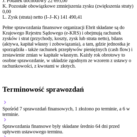
J.
Podatek dochodowy
22 693,00
K.
Pozostałe obowiązkowe zmniejszenia zysku (zwiększenia straty)
0,00
L.
Zysk (strata) netto (I–J–K)
141 490,41
Pełne sprawozdania finansowe organizacji Ebrit składane są do
Krajowego Rejestru Sądowego (e-KRS) i obejmują rachunek
zysków i strat (przychody, koszty, zysk lub strata netto), bilans
(aktywa, kapitał własny i zobowiązania), a tam, gdzie jednostka je
sporządziła - także rachunek przepływów pieniężnych (cash flow) i
zestawienie zmian w kapitale własnym. Każdy rok obrotowy to
osobne sprawozdanie, w układzie zgodnym ze wzorem z ustawy o
rachunkowości, z kwotami w złotych.
Terminowość sprawozdań
Spośród 7 sprawozdań finansowych, 1 złożono po terminie, a 6 w
terminie.
Sprawozdania finansowe były składane średnio 64 dni przed
upływem ustawowego terminu.