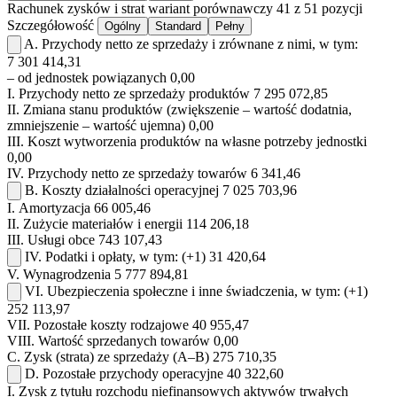
Rachunek zysków i strat
wariant porównawczy
41 z 51 pozycji
Szczegółowość
Ogólny
Standard
Pełny
A.
Przychody netto ze sprzedaży i zrównane z nimi, w tym:
7 301 414,31
– od jednostek powiązanych
0,00
I.
Przychody netto ze sprzedaży produktów
7 295 072,85
II.
Zmiana stanu produktów (zwiększenie – wartość dodatnia,
zmniejszenie – wartość ujemna)
0,00
III.
Koszt wytworzenia produktów na własne potrzeby jednostki
0,00
IV.
Przychody netto ze sprzedaży towarów
6 341,46
B.
Koszty działalności operacyjnej
7 025 703,96
I.
Amortyzacja
66 005,46
II.
Zużycie materiałów i energii
114 206,18
III.
Usługi obce
743 107,43
IV.
Podatki i opłaty, w tym:
(+1)
31 420,64
V.
Wynagrodzenia
5 777 894,81
VI.
Ubezpieczenia społeczne i inne świadczenia, w tym:
(+1)
252 113,97
VII.
Pozostałe koszty rodzajowe
40 955,47
VIII.
Wartość sprzedanych towarów
0,00
C.
Zysk (strata) ze sprzedaży (A–B)
275 710,35
D.
Pozostałe przychody operacyjne
40 322,60
I.
Zysk z tytułu rozchodu niefinansowych aktywów trwałych