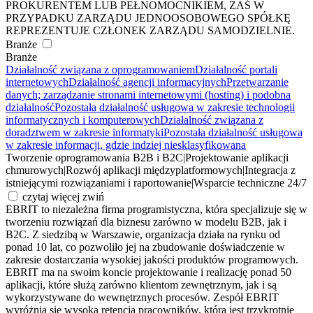
PROKURENTEM LUB PEŁNOMOCNIKIEM, ZAŚ W
PRZYPADKU ZARZĄDU JEDNOOSOBOWEGO SPÓŁKĘ
REPREZENTUJE CZŁONEK ZARZĄDU SAMODZIELNIE.
Branże
Branże
Działalność związana z oprogramowaniem
Działalność portali
internetowych
Działalność agencji informacyjnych
Przetwarzanie
danych; zarządzanie stronami internetowymi (hosting) i podobna
działalność
Pozostała działalność usługowa w zakresie technologii
informatycznych i komputerowych
Działalność związana z
doradztwem w zakresie informatyki
Pozostała działalność usługowa
w zakresie informacji, gdzie indziej niesklasyfikowana
Tworzenie oprogramowania B2B i B2C
|
Projektowanie aplikacji
chmurowych
|
Rozwój aplikacji międzyplatformowych
|
Integracja z
istniejącymi rozwiązaniami i raportowanie
|
Wsparcie techniczne 24/7
czytaj więcej
zwiń
EBRIT to niezależna firma programistyczna, która specjalizuje się w
tworzeniu rozwiązań dla biznesu zarówno w modelu B2B, jak i
B2C. Z siedzibą w Warszawie, organizacja działa na rynku od
ponad 10 lat, co pozwoliło jej na zbudowanie doświadczenie w
zakresie dostarczania wysokiej jakości produktów programowych.
EBRIT ma na swoim koncie projektowanie i realizację ponad 50
aplikacji, które służą zarówno klientom zewnętrznym, jak i są
wykorzystywane do wewnętrznych procesów. Zespół EBRIT
wyróżnia się wysoką retencją pracowników, która jest trzykrotnie