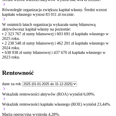
Równolegle organizacja
zwiększa
kapitał własny.
Średni wzrost
kapitału własnego wynosi 83 011 zł rocznie.
W ostatnich latach organizacja wykazała sumę bilansową
aktywów
oraz kapitał własny
na poziomie:
• 2 323 767 zł
sumy bilansowej i 603 691 zł kapitału własnego
w
2025 roku.
• 2 238 548 zł
sumy bilansowej i 462 201 zł kapitału własnego
w
2024 roku.
• 638 938 zł
sumy bilansowej i 437 670 zł kapitału własnego
w
2023 roku.
Rentowność
dane za rok
Wskaźnik rentowności aktywów (ROA) wyniósł 6,09%.
Wskaźnik rentowności kapitału własnego (ROE) wyniósł 23,44%.
Marża operacyjna wyniosła 4,28%.