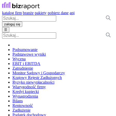
katalog firm
branże
pakiety
pobierz dane
api
zaloguj się
☰
Podsumowanie
Podstawowe wyniki
Wycena
EBIT i EBITDA
Zatrudnienie
Monitor Sądowy i Gospodarczy
Krajowy Rejestr Zadłużonych
Ryzyko niewypłacalności
Wiarygodność firmy
Kredyt kupiecki
Wynagrodzenia
Bilans
Rentowność
Zadłużenie
Podatek dochodowy