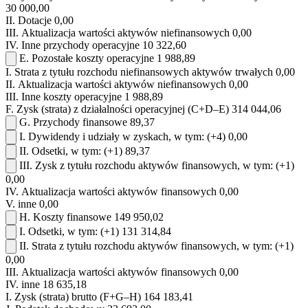
30 000,00
II.
Dotacje
0,00
III.
Aktualizacja wartości aktywów niefinansowych
0,00
IV.
Inne przychody operacyjne
10 322,60
E.
Pozostałe koszty operacyjne
1 988,89
I.
Strata z tytułu rozchodu niefinansowych aktywów trwałych
0,00
II.
Aktualizacja wartości aktywów niefinansowych
0,00
III.
Inne koszty operacyjne
1 988,89
F.
Zysk (strata) z działalności operacyjnej (C+D–E)
314 044,06
G.
Przychody finansowe
89,37
I.
Dywidendy i udziały w zyskach, w tym:
(+4)
0,00
II.
Odsetki, w tym:
(+1)
89,37
III.
Zysk z tytułu rozchodu aktywów finansowych, w tym:
(+1)
0,00
IV.
Aktualizacja wartości aktywów finansowych
0,00
V.
inne
0,00
H.
Koszty finansowe
149 950,02
I.
Odsetki, w tym:
(+1)
131 314,84
II.
Strata z tytułu rozchodu aktywów finansowych, w tym:
(+1)
0,00
III.
Aktualizacja wartości aktywów finansowych
0,00
IV.
inne
18 635,18
I.
Zysk (strata) brutto (F+G–H)
164 183,41