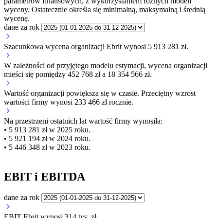
parametrów finansowych, z wykorzystaniem różnych modeli
wyceny. Ostatecznie określa się minimalną, maksymalną i średnią
wycenę.
dane za rok
Szacunkowa wycena organizacji Ebrit wynosi 5 913 281 zł.
W zależności od przyjętego modelu estymacji, wycena organizacji
mieści się pomiędzy 452 768 zł a 18 354 566 zł.
Wartość organizacji
powiększa się
w czasie.
Przeciętny wzrost
wartości firmy wynosi 233 466 zł rocznie.
Na przestrzeni ostatnich lat wartość firmy wynosiła:
• 5 913 281 zł w 2025 roku.
• 5 921 194 zł w 2024 roku.
• 5 446 348 zł w 2023 roku.
EBIT i EBITDA
dane za rok
EBIT Ebrit wynosi 314 tys. zł.