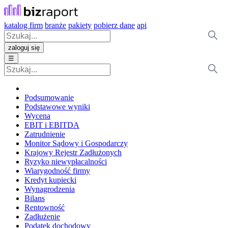
katalog firm
branże
pakiety
pobierz dane
api
zaloguj się
☰
Podsumowanie
Podstawowe wyniki
Wycena
EBIT i EBITDA
Zatrudnienie
Monitor Sądowy i Gospodarczy
Krajowy Rejestr Zadłużonych
Ryzyko niewypłacalności
Wiarygodność firmy
Kredyt kupiecki
Wynagrodzenia
Bilans
Rentowność
Zadłużenie
Podatek dochodowy