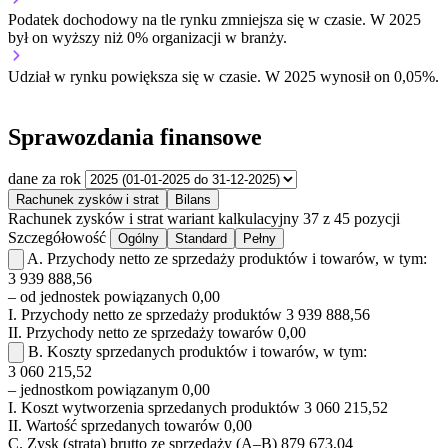
Podatek dochodowy na tle rynku
zmniejsza się w czasie.
W 2025
był on wyższy niż 0% organizacji w branży.
Udział w rynku
powiększa się w czasie.
W 2025 wynosił on 0,05%.
Sprawozdania finansowe
dane za rok
Rachunek zysków i strat
Bilans
Rachunek zysków i strat
wariant kalkulacyjny
37 z 45 pozycji
Szczegółowość
Ogólny
Standard
Pełny
A.
Przychody netto ze sprzedaży produktów i towarów, w tym:
3 939 888,56
– od jednostek powiązanych
0,00
I.
Przychody netto ze sprzedaży produktów
3 939 888,56
II.
Przychody netto ze sprzedaży towarów
0,00
B.
Koszty sprzedanych produktów i towarów, w tym:
3 060 215,52
– jednostkom powiązanym
0,00
I.
Koszt wytworzenia sprzedanych produktów
3 060 215,52
II.
Wartość sprzedanych towarów
0,00
C.
Zysk (strata) brutto ze sprzedaży (A–B)
879 673,04