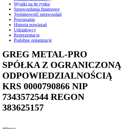
Wyniki na tle rynku
Sprawozdania finansowe
Terminowość sprawozdań
Powiązania
Historia powiązań
Udziałowcy
Reprezentacja
Podobne organizacje
GREG METAL-PRO
SPÓŁKA Z OGRANICZONĄ
ODPOWIEDZIALNOŚCIĄ
KRS
0000790866
NIP
7343572544
REGON
383625157
aktywa