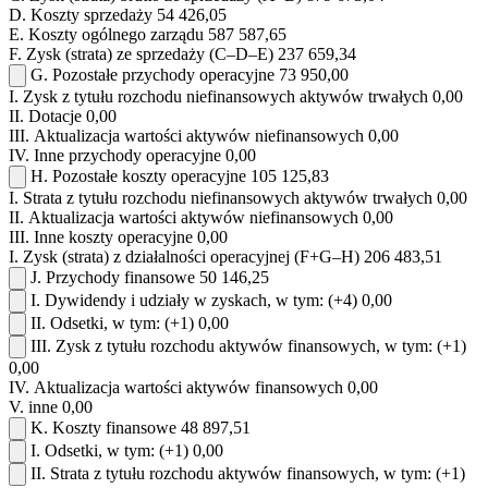
D.
Koszty sprzedaży
54 426,05
E.
Koszty ogólnego zarządu
587 587,65
F.
Zysk (strata) ze sprzedaży (C–D–E)
237 659,34
G.
Pozostałe przychody operacyjne
73 950,00
I.
Zysk z tytułu rozchodu niefinansowych aktywów trwałych
0,00
II.
Dotacje
0,00
III.
Aktualizacja wartości aktywów niefinansowych
0,00
IV.
Inne przychody operacyjne
0,00
H.
Pozostałe koszty operacyjne
105 125,83
I.
Strata z tytułu rozchodu niefinansowych aktywów trwałych
0,00
II.
Aktualizacja wartości aktywów niefinansowych
0,00
III.
Inne koszty operacyjne
0,00
I.
Zysk (strata) z działalności operacyjnej (F+G–H)
206 483,51
J.
Przychody finansowe
50 146,25
I.
Dywidendy i udziały w zyskach, w tym:
(+4)
0,00
II.
Odsetki, w tym:
(+1)
0,00
III.
Zysk z tytułu rozchodu aktywów finansowych, w tym:
(+1)
0,00
IV.
Aktualizacja wartości aktywów finansowych
0,00
V.
inne
0,00
K.
Koszty finansowe
48 897,51
I.
Odsetki, w tym:
(+1)
0,00
II.
Strata z tytułu rozchodu aktywów finansowych, w tym:
(+1)