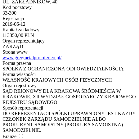
UL. ZAKŁADNIKÓW, 40
Kod pocztowy
33-300
Rejestracja
2019-06-12
Kapitał zakładowy
113350,00 PLN
Organ reprezentujący
ZARZĄD
Strona www
www.gregmetalpro.oferteo.pl/
Forma prawna
SPÓŁKA Z OGRANICZONĄ ODPOWIEDZIALNOŚCIĄ
Forma własności
WŁASNOŚĆ KRAJOWYCH OSÓB FIZYCZNYCH
Organ rejestrowy
SĄD REJONOWY DLA KRAKOWA ŚRÓDMIEŚCIA W
KRAKOWIE, XII WYDZIAŁ GOSPODARCZY KRAJOWEGO
REJESTRU SĄDOWEGO
Sposób reprezentacji
DO REPREZENTACJI SPÓŁKI UPRAWNIONY JEST KAŻDY
CZŁONEK ZARZĄDU SAMODZIELNIE ALBO
PROKURENT SAMOISTNY (PROKURA SAMOISTNA)
SAMODZIELNIE.
Branże