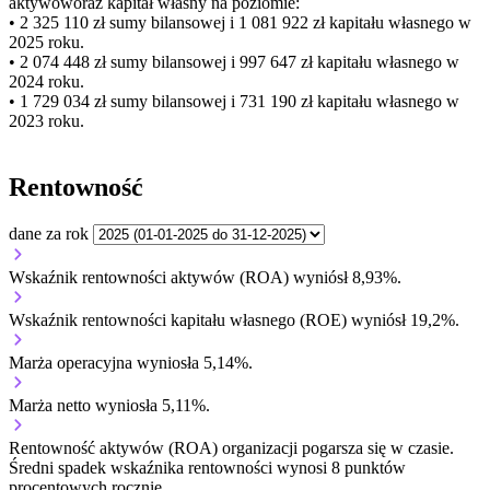
aktywów
oraz kapitał własny
na poziomie:
• 2 325 110 zł
sumy bilansowej i 1 081 922 zł kapitału własnego
w
2025 roku.
• 2 074 448 zł
sumy bilansowej i 997 647 zł kapitału własnego
w
2024 roku.
• 1 729 034 zł
sumy bilansowej i 731 190 zł kapitału własnego
w
2023 roku.
Rentowność
dane za rok
Wskaźnik rentowności aktywów (ROA) wyniósł 8,93%.
Wskaźnik rentowności kapitału własnego (ROE) wyniósł 19,2%.
Marża operacyjna wyniosła 5,14%.
Marża netto wyniosła 5,11%.
Rentowność aktywów (ROA) organizacji
pogarsza się w czasie.
Średni spadek wskaźnika rentowności wynosi 8 punktów
procentowych rocznie.