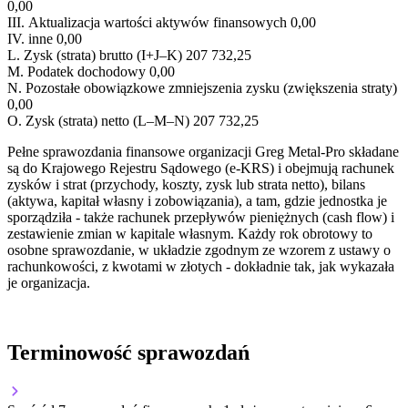
0,00
III.
Aktualizacja wartości aktywów finansowych
0,00
IV.
inne
0,00
L.
Zysk (strata) brutto (I+J–K)
207 732,25
M.
Podatek dochodowy
0,00
N.
Pozostałe obowiązkowe zmniejszenia zysku (zwiększenia straty)
0,00
O.
Zysk (strata) netto (L–M–N)
207 732,25
Pełne sprawozdania finansowe organizacji Greg Metal-Pro składane
są do Krajowego Rejestru Sądowego (e-KRS) i obejmują rachunek
zysków i strat (przychody, koszty, zysk lub strata netto), bilans
(aktywa, kapitał własny i zobowiązania), a tam, gdzie jednostka je
sporządziła - także rachunek przepływów pieniężnych (cash flow) i
zestawienie zmian w kapitale własnym. Każdy rok obrotowy to
osobne sprawozdanie, w układzie zgodnym ze wzorem z ustawy o
rachunkowości, z kwotami w złotych - dokładnie tak, jak wykazała
je organizacja.
Terminowość sprawozdań