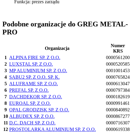
Funkcja:
prezes zarządu
Podobne organizacje do GREG METAL-
PRO
Numer
Organizacja
KRS
1
ALPINA FIRE SP. Z O.O.
0000561200
2
LUXSTAL SP. Z O.O.
0000520585
3
MP ALUMINIUM SP. Z O.O.
0001001453
4
SABU2 SP. Z O.O. SP. K.
0000765824
5
ALUFRAME SP. Z O.O.
0000613047
6
PREFAL SP. Z O.O.
0000797384
7
DACHDEKOR SP. Z O.O.
0000182619
8
EUROAL SP. Z O.O.
0000991461
9
OPAL GRODZISK SP. Z O.O.
0000840892
10
ALBUDEX SP. Z O.O.
0000867277
11
D.C. DACH SP. Z O.O.
0000716307
12
PROSTOLARKA ALUMINIUM SP. Z O.O.
0000619338