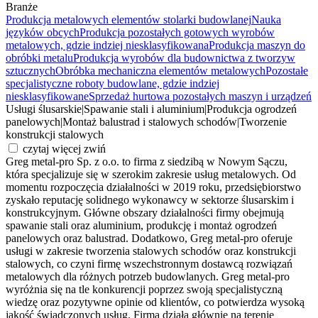
Branże
Produkcja metalowych elementów stolarki budowlanej
Nauka
języków obcych
Produkcja pozostałych gotowych wyrobów
metalowych, gdzie indziej niesklasyfikowana
Produkcja maszyn do
obróbki metalu
Produkcja wyrobów dla budownictwa z tworzyw
sztucznych
Obróbka mechaniczna elementów metalowych
Pozostałe
specjalistyczne roboty budowlane, gdzie indziej
niesklasyfikowane
Sprzedaż hurtowa pozostałych maszyn i urządzeń
Usługi ślusarskie
|
Spawanie stali i aluminium
|
Produkcja ogrodzeń
panelowych
|
Montaż balustrad i stalowych schodów
|
Tworzenie
konstrukcji stalowych
czytaj więcej
zwiń
Greg metal-pro Sp. z o.o. to firma z siedzibą w Nowym Sączu,
która specjalizuje się w szerokim zakresie usług metalowych. Od
momentu rozpoczęcia działalności w 2019 roku, przedsiębiorstwo
zyskało reputację solidnego wykonawcy w sektorze ślusarskim i
konstrukcyjnym. Główne obszary działalności firmy obejmują
spawanie stali oraz aluminium, produkcję i montaż ogrodzeń
panelowych oraz balustrad. Dodatkowo, Greg metal-pro oferuje
usługi w zakresie tworzenia stalowych schodów oraz konstrukcji
stalowych, co czyni firmę wszechstronnym dostawcą rozwiązań
metalowych dla różnych potrzeb budowlanych. Greg metal-pro
wyróżnia się na tle konkurencji poprzez swoją specjalistyczną
wiedzę oraz pozytywne opinie od klientów, co potwierdza wysoką
jakość świadczonych usług. Firma działa głównie na terenie