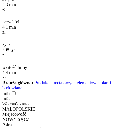
2,3
mln
zł
przychód
4,1
mln
zł
zysk
208
tys.
zł
wartość firmy
4,4
mln
zł
Branża główna:
Produkcja metalowych elementów stolarki
budowlanej
Info
Info
Województwo
MAŁOPOLSKIE
Miejscowość
NOWY SĄCZ
Adres