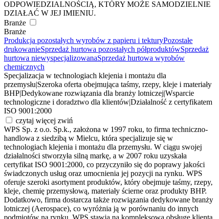
ODPOWIEDZIALNOŚCIĄ, KTÓRY MOŻE SAMODZIELNIE
DZIAŁAĆ W JEJ IMIENIU.
Branże
Branże
Produkcja pozostałych wyrobów z papieru i tektury
Pozostałe
drukowanie
Sprzedaż hurtowa pozostałych półproduktów
Sprzedaż
hurtowa niewyspecjalizowana
Sprzedaż hurtowa wyrobów
chemicznych
Specjalizacja w technologiach klejenia i montażu dla
przemysłu
|
Szeroka oferta obejmująca taśmy, rzepy, kleje i materiały
BHP
|
Dedykowane rozwiązania dla branży lotniczej
|
Wsparcie
technologiczne i doradztwo dla klientów
|
Działalność z certyfikatem
ISO 9001:2000
czytaj więcej
zwiń
WPS Sp. z o.o. Sp.k., założona w 1997 roku, to firma techniczno-
handlowa z siedzibą w Mielcu, która specjalizuje się w
technologiach klejenia i montażu dla przemysłu. W ciągu swojej
działalności stworzyła silną markę, a w 2007 roku uzyskała
certyfikat ISO 9001:2000, co przyczyniło się do poprawy jakości
świadczonych usług oraz umocnienia jej pozycji na rynku. WPS
oferuje szeroki asortyment produktów, który obejmuje taśmy, rzepy,
kleje, chemię przemysłową, materiały ścierne oraz produkty BHP.
Dodatkowo, firma dostarcza także rozwiązania dedykowane branży
lotniczej (Aerospace), co wyróżnia ją w porównaniu do innych
podmiotów na rynku. WPS stawia na kompleksową obsługę klienta