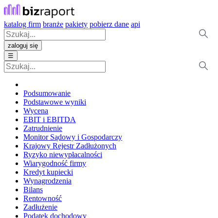
katalog firm
branże
pakiety
pobierz dane
api
zaloguj się
☰
Podsumowanie
Podstawowe wyniki
Wycena
EBIT i EBITDA
Zatrudnienie
Monitor Sądowy i Gospodarczy
Krajowy Rejestr Zadłużonych
Ryzyko niewypłacalności
Wiarygodność firmy
Kredyt kupiecki
Wynagrodzenia
Bilans
Rentowność
Zadłużenie
Podatek dochodowy