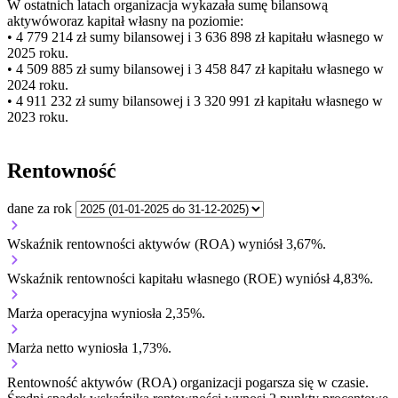
W ostatnich latach organizacja wykazała sumę bilansową
aktywów
oraz kapitał własny
na poziomie:
• 4 779 214 zł
sumy bilansowej i 3 636 898 zł kapitału własnego
w
2025 roku.
• 4 509 885 zł
sumy bilansowej i 3 458 847 zł kapitału własnego
w
2024 roku.
• 4 911 232 zł
sumy bilansowej i 3 320 991 zł kapitału własnego
w
2023 roku.
Rentowność
dane za rok
Wskaźnik rentowności aktywów (ROA) wyniósł 3,67%.
Wskaźnik rentowności kapitału własnego (ROE) wyniósł 4,83%.
Marża operacyjna wyniosła 2,35%.
Marża netto wyniosła 1,73%.
Rentowność aktywów (ROA) organizacji
pogarsza się w czasie.