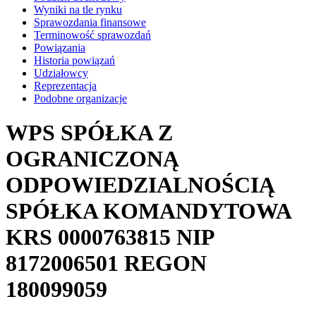
Wyniki na tle rynku
Sprawozdania finansowe
Terminowość sprawozdań
Powiązania
Historia powiązań
Udziałowcy
Reprezentacja
Podobne organizacje
WPS SPÓŁKA Z
OGRANICZONĄ
ODPOWIEDZIALNOŚCIĄ
SPÓŁKA KOMANDYTOWA
KRS
0000763815
NIP
8172006501
REGON
180099059