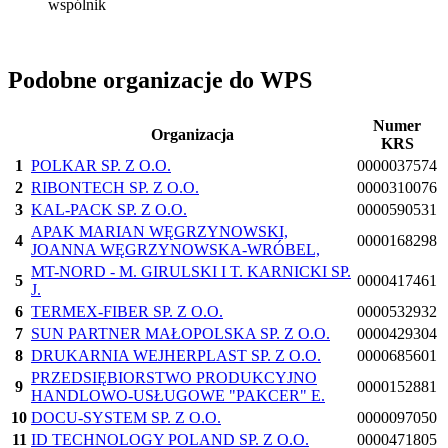
wspólnik
Podobne organizacje do WPS
Numer
Organizacja
KRS
1
POLKAR SP. Z O.O.
0000037574
2
RIBONTECH SP. Z O.O.
0000310076
3
KAL-PACK SP. Z O.O.
0000590531
APAK MARIAN WĘGRZYNOWSKI,
4
0000168298
JOANNA WĘGRZYNOWSKA-WRÓBEL,
MT-NORD - M. GIRULSKI I T. KARNICKI SP.
5
0000417461
J.
6
TERMEX-FIBER SP. Z O.O.
0000532932
7
SUN PARTNER MAŁOPOLSKA SP. Z O.O.
0000429304
8
DRUKARNIA WEJHERPLAST SP. Z O.O.
0000685601
PRZEDSIĘBIORSTWO PRODUKCYJNO
9
0000152881
HANDLOWO-USŁUGOWE "PAKCER" E.
10
DOCU-SYSTEM SP. Z O.O.
0000097050
11
ID TECHNOLOGY POLAND SP. Z O.O.
0000471805