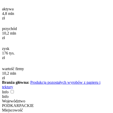
aktywa
4,8
mln
zł
przychód
10,2
mln
zł
zysk
176
tys.
zł
wartość firmy
10,2
mln
zł
Branża główna:
Produkcja pozostałych wyrobów z papieru i
tektury
Info
Info
Województwo
PODKARPACKIE
Miejscowość