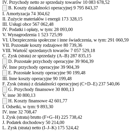
IV.
Przychody netto ze sprzedaży towarów
10 083 678,52
B.
Koszty działalności operacyjnej
9 795 843,37
I.
Amortyzacja
74 304,62
II.
Zużycie materiałów i energii
173 328,15
III.
Usługi obce
567 062,48
IV.
Podatki i opłaty, w tym:
28 093,00
V.
Wynagrodzenia
1 523 725,99
VI.
Ubezpieczenia społeczne i inne świadczenia, w tym:
291 060,59
VII.
Pozostałe koszty rodzajowe
80 739,36
VIII.
Wartość sprzedanych towarów
7 057 529,18
C.
Zysk (strata) ze sprzedaży (A–B)
287 835,15
D.
Pozostałe przychody operacyjne
39 904,39
IV.
Inne przychody operacyjne
39 904,39
E.
Pozostałe koszty operacyjne
90 199,48
III.
Inne koszty operacyjne
90 199,48
F.
Zysk (strata) z działalności operacyjnej (C+D–E)
237 540,06
G.
Przychody finansowe
30 800,13
V.
inne
30 800,13
H.
Koszty finansowe
42 601,77
I.
Odsetki, w tym:
9 893,30
IV.
inne
32 708,47
I.
Zysk (strata) brutto (F+G–H)
225 738,42
J.
Podatek dochodowy
50 214,00
L.
Zysk (strata) netto (I–J–K)
175 524,42