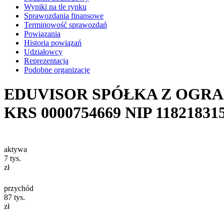
Wyniki na tle rynku
Sprawozdania finansowe
Terminowość sprawozdań
Powiązania
Historia powiązań
Udziałowcy
Reprezentacja
Podobne organizacje
EDUVISOR SPÓŁKA Z OGR
KRS
0000754669
NIP
11821831
aktywa
7
tys.
zł
przychód
87
tys.
zł