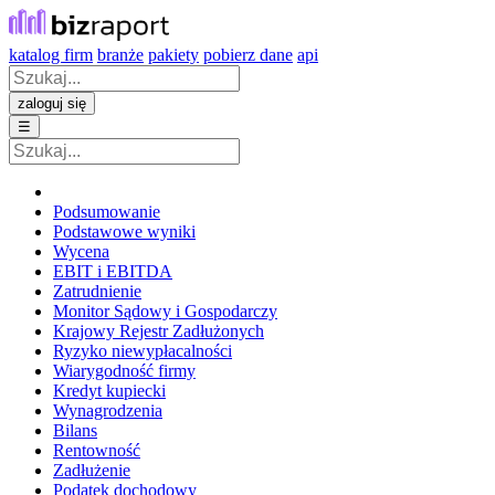
katalog firm
branże
pakiety
pobierz dane
api
zaloguj się
☰
Podsumowanie
Podstawowe wyniki
Wycena
EBIT i EBITDA
Zatrudnienie
Monitor Sądowy i Gospodarczy
Krajowy Rejestr Zadłużonych
Ryzyko niewypłacalności
Wiarygodność firmy
Kredyt kupiecki
Wynagrodzenia
Bilans
Rentowność
Zadłużenie
Podatek dochodowy