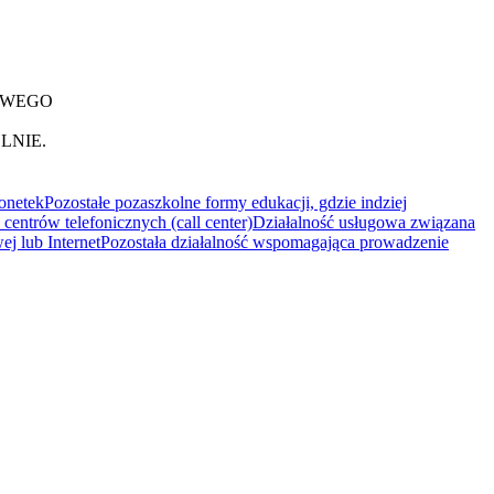
OWEGO
LNIE.
onetek
Pozostałe pozaszkolne formy edukacji, gdzie indziej
 centrów telefonicznych (call center)
Działalność usługowa związana
j lub Internet
Pozostała działalność wspomagająca prowadzenie