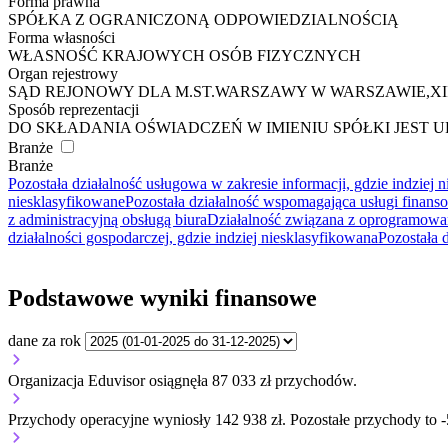
Forma prawna
SPÓŁKA Z OGRANICZONĄ ODPOWIEDZIALNOŚCIĄ
Forma własności
WŁASNOŚĆ KRAJOWYCH OSÓB FIZYCZNYCH
Organ rejestrowy
SĄD REJONOWY DLA M.ST.WARSZAWY W WARSZAWIE,X
Sposób reprezentacji
DO SKŁADANIA OŚWIADCZEŃ W IMIENIU SPÓŁKI JEST
Branże
Branże
Pozostała działalność usługowa w zakresie informacji, gdzie indziej 
niesklasyfikowane
Pozostała działalność wspomagająca usługi finan
z administracyjną obsługą biura
Działalność związana z oprogramow
działalności gospodarczej, gdzie indziej niesklasyfikowana
Pozostała 
Podstawowe wyniki finansowe
dane za rok
Organizacja Eduvisor osiągnęła 87 033 zł przychodów.
Przychody operacyjne wyniosły 142 938 zł.
Pozostałe przychody to -