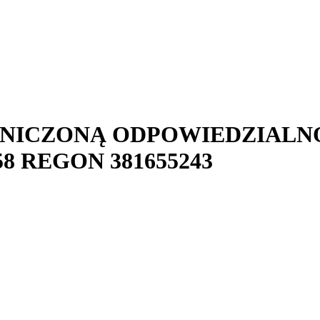
ANICZONĄ ODPOWIEDZIALN
58
REGON
381655243