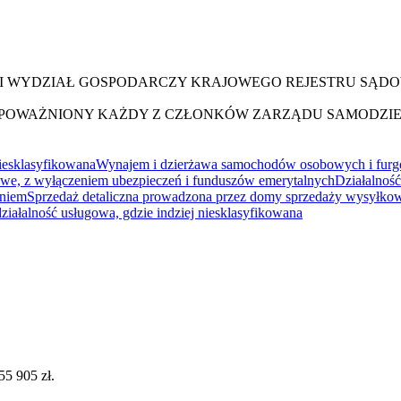
II WYDZIAŁ GOSPODARCZY KRAJOWEGO REJESTRU SĄD
 UPOWAŻNIONY KAŻDY Z CZŁONKÓW ZARZĄDU SAMODZIE
niesklasyfikowana
Wynajem i dzierżawa samochodów osobowych i furg
sowe, z wyłączeniem ubezpieczeń i funduszów emerytalnych
Działalność
aniem
Sprzedaż detaliczna prowadzona przez domy sprzedaży wysyłkowe
działalność usługowa, gdzie indziej niesklasyfikowana
55 905 zł.