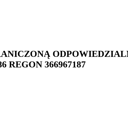
GRANICZONĄ ODPOWIEDZIAL
86
REGON
366967187