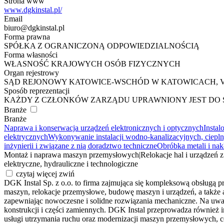
Strona www
www.dgkinstal.pl/
Email
biuro@dgkinstal.pl
Forma prawna
SPÓŁKA Z OGRANICZONĄ ODPOWIEDZIALNOŚCIĄ
Forma własności
WŁASNOŚĆ KRAJOWYCH OSÓB FIZYCZNYCH
Organ rejestrowy
SĄD REJONOWY KATOWICE-WSCHÓD W KATOWICACH, 
Sposób reprezentacji
KAŻDY Z CZŁONKÓW ZARZĄDU UPRAWNIONY JEST DO S
Branże
Branże
Naprawa i konserwacja urządzeń elektronicznych i optycznych
Insta
elektrycznych
Wykonywanie instalacji wodno-kanalizacyjnych, ciepl
inżynierii i związane z nią doradztwo techniczne
Obróbka metali i nak
Montaż i naprawa maszyn przemysłowych
|
Relokacje hal i urządzeń 
elektryczne, hydrauliczne i technologiczne
czytaj więcej
zwiń
DGK Instal Sp. z o.o. to firma zajmująca się kompleksową obsługą p
maszyn, relokacje przemysłowe, budowę maszyn i urządzeń, a także a
zapewniając nowoczesne i solidne rozwiązania mechaniczne. Na uwagę
konstrukcji i części zamiennych. DGK Instal przeprowadza również in
usługi utrzymania ruchu oraz modernizacji maszyn przemysłowych, 