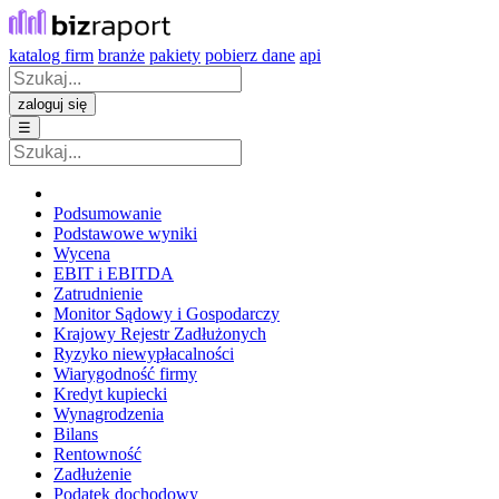
katalog firm
branże
pakiety
pobierz dane
api
zaloguj się
☰
Podsumowanie
Podstawowe wyniki
Wycena
EBIT i EBITDA
Zatrudnienie
Monitor Sądowy i Gospodarczy
Krajowy Rejestr Zadłużonych
Ryzyko niewypłacalności
Wiarygodność firmy
Kredyt kupiecki
Wynagrodzenia
Bilans
Rentowność
Zadłużenie
Podatek dochodowy