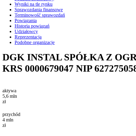
Wyniki na tle rynku
Sprawozdania finansowe
Terminowość sprawozdań
Powiązania
Historia powiązań
Udziałowcy
Reprezentacja
Podobne organizacje
DGK INSTAL SPÓŁKA Z O
KRS
0000679047
NIP
62727505
aktywa
5,6
mln
zł
przychód
4
mln
zł