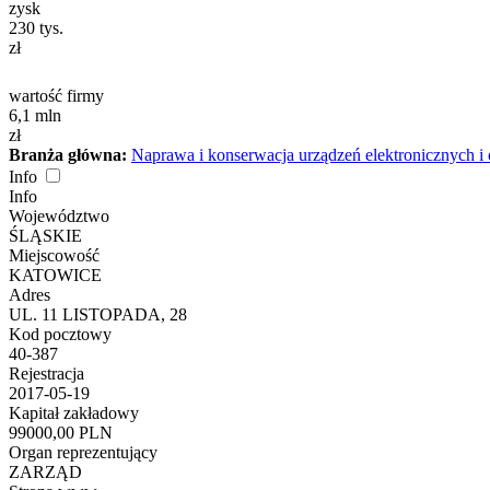
zysk
230
tys.
zł
wartość firmy
6,1
mln
zł
Branża główna:
Naprawa i konserwacja urządzeń elektronicznych i
Info
Info
Województwo
ŚLĄSKIE
Miejscowość
KATOWICE
Adres
UL. 11 LISTOPADA, 28
Kod pocztowy
40-387
Rejestracja
2017-05-19
Kapitał zakładowy
99000,00 PLN
Organ reprezentujący
ZARZĄD