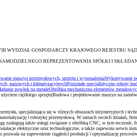
VIII WYDZIAŁ GOSPODARCZY KRAJOWEGO REJESTRU S
AMODZIELNEGO REPREZENTOWANIA SPÓŁKI I SKŁADANI
lowanie maszyn przemysłowych, sprzętu i wyposażenia
Wykonywanie poz
nych, gazowych i klimatyzacyjnych
Pozostałe specjalistyczne roboty bu
ładanie powłok na metale
Obróbka mechaniczna elementów metalowy
z użyciem ciężkiego sprzętu
|
Budowa i projektowanie maszyn na zamów
rzemysłu, specjalizująca się w różnych obszarach inżynieryjnych i te
utomatyzację i robotykę przemysłową. W ramach swoich działań, firma
 zasługują także usługi związane z obróbką CNC, w tym toczenie, frez
stalacje elektryczne oraz technologiczne, a także zapewnia serwis ins
co pozwala na zapewnienie ciągłości produkcji i optymalizację proc