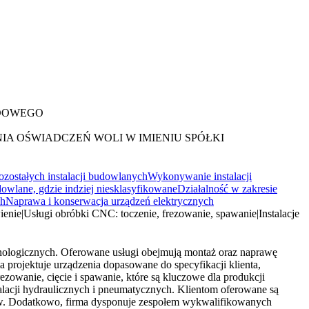
ĄDOWEGO
A OŚWIADCZEŃ WOLI W IMIENIU SPÓŁKI
ostałych instalacji budowlanych
Wykonywanie instalacji
dowlane, gdzie indziej niesklasyfikowane
Działalność w zakresie
ch
Naprawa i konserwacja urządzeń elektrycznych
ienie
|
Usługi obróbki CNC: toczenie, frezowanie, spawanie
|
Instalacje
chnologicznych. Oferowane usługi obejmują montaż oraz naprawę
 projektuje urządzenia dopasowane do specyfikacji klienta,
owanie, cięcie i spawanie, które są kluczowe dla produkcji
talacji hydraulicznych i pneumatycznych. Klientom oferowane są
esów. Dodatkowo, firma dysponuje zespołem wykwalifikowanych