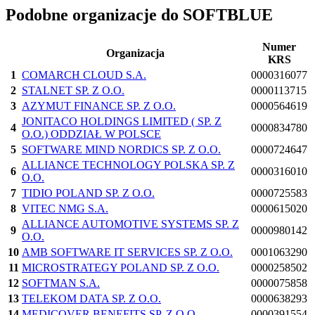
Podobne organizacje do SOFTBLUE
Numer
Organizacja
KRS
1
COMARCH CLOUD S.A.
0000316077
2
STALNET SP. Z O.O.
0000113715
3
AZYMUT FINANCE SP. Z O.O.
0000564619
JONITACO HOLDINGS LIMITED ( SP. Z
4
0000834780
O.O.) ODDZIAŁ W POLSCE
5
SOFTWARE MIND NORDICS SP. Z O.O.
0000724647
ALLIANCE TECHNOLOGY POLSKA SP. Z
6
0000316010
O.O.
7
TIDIO POLAND SP. Z O.O.
0000725583
8
VITEC NMG S.A.
0000615020
ALLIANCE AUTOMOTIVE SYSTEMS SP. Z
9
0000980142
O.O.
10
AMB SOFTWARE IT SERVICES SP. Z O.O.
0001063290
11
MICROSTRATEGY POLAND SP. Z O.O.
0000258502
12
SOFTMAN S.A.
0000075858
13
TELEKOM DATA SP. Z O.O.
0000638293
14
MEDICOVER BENEFITS SP. Z O.O.
0000391554