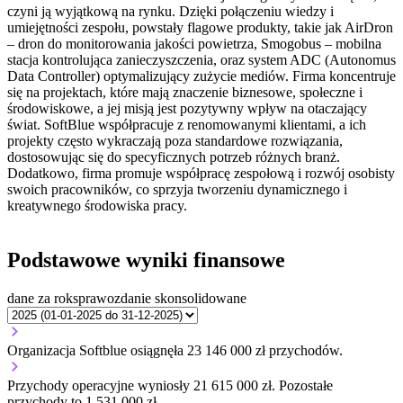
czyni ją wyjątkową na rynku. Dzięki połączeniu wiedzy i
umiejętności zespołu, powstały flagowe produkty, takie jak AirDron
– dron do monitorowania jakości powietrza, Smogobus – mobilna
stacja kontrolująca zanieczyszczenia, oraz system ADC (Autonomus
Data Controller) optymalizujący zużycie mediów. Firma koncentruje
się na projektach, które mają znaczenie biznesowe, społeczne i
środowiskowe, a jej misją jest pozytywny wpływ na otaczający
świat. SoftBlue współpracuje z renomowanymi klientami, a ich
projekty często wykraczają poza standardowe rozwiązania,
dostosowując się do specyficznych potrzeb różnych branż.
Dodatkowo, firma promuje współpracę zespołową i rozwój osobisty
swoich pracowników, co sprzyja tworzeniu dynamicznego i
kreatywnego środowiska pracy.
Podstawowe wyniki finansowe
dane za rok
sprawozdanie skonsolidowane
Organizacja Softblue osiągnęła 23 146 000 zł przychodów.
Przychody operacyjne wyniosły 21 615 000 zł.
Pozostałe
przychody to 1 531 000 zł.