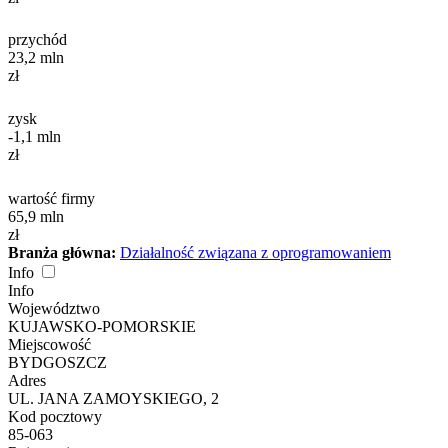
przychód
23,2
mln
zł
zysk
-1,1
mln
zł
wartość firmy
65,9
mln
zł
Branża główna:
Działalność związana z oprogramowaniem
Info
Info
Województwo
KUJAWSKO-POMORSKIE
Miejscowość
BYDGOSZCZ
Adres
UL. JANA ZAMOYSKIEGO, 2
Kod pocztowy
85-063