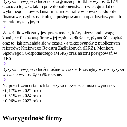
Ryzyko niewypłacalności dla organizacji Softblue wynosi 0,17%.
Oznacza to, że z takim prawdopodobieństwem w ciągu 2 lat od
wybranego sprawozdania firma może trafić w poważne kłopoty
finansowe, czyli zostać objęta postępowaniem upadłościowym lub
restrukturyzacyjnym.
Wskaźnik wyliczany jest przez model, który bierze pod uwagę
kondycję finansową firmy - jej zyski, zadłużenie, płynność i kapitał
oraz to, jak zmieniają się w czasie - a także sygnały z publicznych
rejestrów: Krajowego Rejestru Zadłużonych (KRZ), Monitora
Sądowego i Gospodarczego (MSiG) oraz historii postępowań w
KRS.
Ryzyko niewypłacalności
rośnie w czasie.
Przeciętny
wzrost
ryzyka
w czasie wynosi 0,055% rocznie.
Na przestrzeni ostatnich lat ryzyko niewypłacalności wynosiło:
• 0,17% w 2025 roku.
• 0,51% w 2024 roku.
• 0,06% w 2023 roku.
Wiarygodność firmy