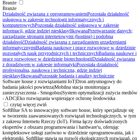
Branże
Branże
Działalność związana z oprogramowaniem
Pozostała działalność
usługowa w zakresie technologii informatycznych i
komputerowych
Pozostała działalność usługowa w zakresie
informacji, gdzie indziej niesklasyfikowana
Przetwarzanie danych;
zarządzanie stronami internetowymi (hosting) i podobna
działalność
Działalność związana z zarządzaniem urządzeniami
informatycznymi
Badania naukowe i prace rozwojowe w dziedzinie
pozostałych nauk przyrodniczych i technicznych
Badania naukowe i
prace rozwojowe w dziedzinie biotechnologii
Działalność związana
z doradztwem w zakresie informatyki
Pozostała działalność
profesjonalna, naukowa i techniczna, gdzie indziej
niesklasyfikowana
Pozostałe badania i analizy techniczne
Software house z rozwiązaniami IoT
|
Dron antysmogowy do
badania jakości powietrza
|
Mobilna stacja monitorująca
zanieczyszczenia - Smogobus
|
System optymalizacji zużycia mediów
- ADC
|
Eko rozwiązania wspierające ochronę środowiska
czytaj więcej
zwiń
SoftBlue SA to innowacyjny software house, który specjalizuje się
w tworzeniu zaawansowanych rozwiązań technologicznych, w tym
z zakresu Internetu Rzeczy (IoT). Firma łączy doświadczonych
ekspertów z obszaru programowania i hardware'u, oferując
kompleksowe usługi zarówno w dziedzinie oprogramowania, jak i
elektroniki. SoftBlue stawia na rozwój ekologicznych rozwiązań, co