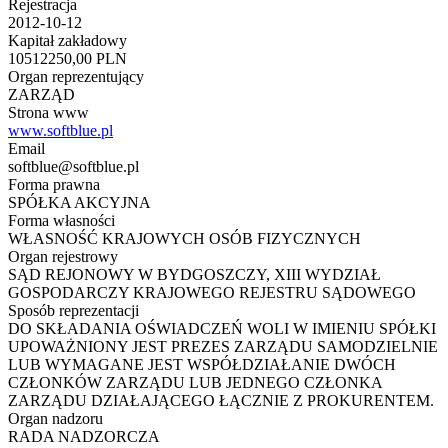
Rejestracja
2012-10-12
Kapitał zakładowy
10512250,00 PLN
Organ reprezentujący
ZARZĄD
Strona www
www.softblue.pl
Email
softblue@softblue.pl
Forma prawna
SPÓŁKA AKCYJNA
Forma własności
WŁASNOŚĆ KRAJOWYCH OSÓB FIZYCZNYCH
Organ rejestrowy
SĄD REJONOWY W BYDGOSZCZY, XIII WYDZIAŁ
GOSPODARCZY KRAJOWEGO REJESTRU SĄDOWEGO
Sposób reprezentacji
DO SKŁADANIA OŚWIADCZEŃ WOLI W IMIENIU SPÓŁKI
UPOWAŻNIONY JEST PREZES ZARZĄDU SAMODZIELNIE
LUB WYMAGANE JEST WSPÓŁDZIAŁANIE DWÓCH
CZŁONKÓW ZARZĄDU LUB JEDNEGO CZŁONKA
ZARZĄDU DZIAŁAJĄCEGO ŁĄCZNIE Z PROKURENTEM.
Organ nadzoru
RADA NADZORCZA