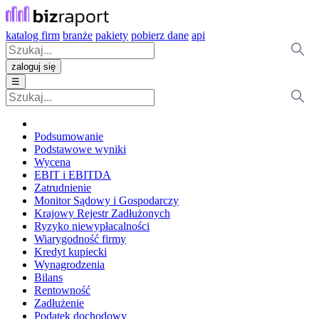
katalog firm
branże
pakiety
pobierz dane
api
zaloguj się
☰
Podsumowanie
Podstawowe wyniki
Wycena
EBIT i EBITDA
Zatrudnienie
Monitor Sądowy i Gospodarczy
Krajowy Rejestr Zadłużonych
Ryzyko niewypłacalności
Wiarygodność firmy
Kredyt kupiecki
Wynagrodzenia
Bilans
Rentowność
Zadłużenie
Podatek dochodowy