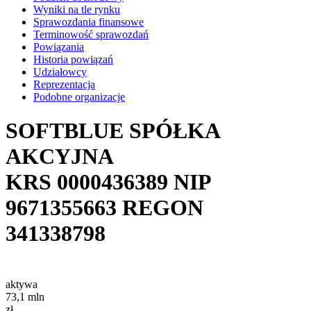
Wyniki na tle rynku
Sprawozdania finansowe
Terminowość sprawozdań
Powiązania
Historia powiązań
Udziałowcy
Reprezentacja
Podobne organizacje
SOFTBLUE SPÓŁKA
AKCYJNA
KRS
0000436389
NIP
9671355663
REGON
341338798
aktywa
73,1
mln
zł