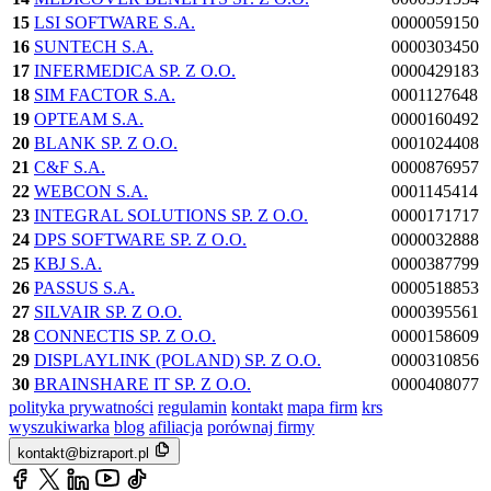
15
LSI SOFTWARE S.A.
0000059150
16
SUNTECH S.A.
0000303450
17
INFERMEDICA SP. Z O.O.
0000429183
18
SIM FACTOR S.A.
0001127648
19
OPTEAM S.A.
0000160492
20
BLANK SP. Z O.O.
0001024408
21
C&F S.A.
0000876957
22
WEBCON S.A.
0001145414
23
INTEGRAL SOLUTIONS SP. Z O.O.
0000171717
24
DPS SOFTWARE SP. Z O.O.
0000032888
25
KBJ S.A.
0000387799
26
PASSUS S.A.
0000518853
27
SILVAIR SP. Z O.O.
0000395561
28
CONNECTIS SP. Z O.O.
0000158609
29
DISPLAYLINK (POLAND) SP. Z O.O.
0000310856
30
BRAINSHARE IT SP. Z O.O.
0000408077
polityka prywatności
regulamin
kontakt
mapa firm
krs
wyszukiwarka
blog
afiliacja
porównaj firmy
kontakt@bizraport.pl