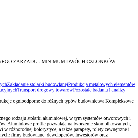
OWEGO ZARZĄDU - MINIMUM DWÓCH CZŁONKÓW
nych
Zakładanie stolarki budowlanej
Produkcja metalowych elementów
gacyjnych
Transport drogowy towarów
Pozostałe badania i analizy
rukcje ognioodporne do różnych typów budownictwa
|
Kompleksowe
różnego rodzaju stolarki aluminiowej, w tym systemów otworowych i
bów. Aluminiowe profile pozwalają na tworzenie skomplikowanych,
w różnorodnej kolorystyce, a także parapety, rolety zewnętrzne i
alnych: firmy budowlane, deweloperów, inwestorów oraz