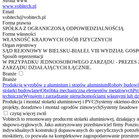
Strona www
www.vobitech.pl
Email
vobitech@vobitech.pl
Forma prawna
SPÓŁKA Z OGRANICZONĄ ODPOWIEDZIALNOŚCIĄ
Forma własności
WŁASNOŚĆ KRAJOWYCH OSÓB FIZYCZNYCH
Organ rejestrowy
SĄD REJONOWY W BIELSKU-BIAŁEJ, VIII WYDZIAŁ G
Sposób reprezentacji
W PRZYPADKU JEDNOOSOBOWEGO ZARZĄDU - PREZES
ZARZĄDU DZIAŁAJĄCYCH ŁĄCZNIE.
Branże
Branże
Produkcja wyrobów z aluminium i stopów aluminium
Roboty budowla
stolarki budowlanej
Obróbka mechaniczna elementów metalowych
Pr
techniczne
Wynajem i zarządzanie nieruchomościami własnymi lub d
Produkcja i montaż stolarki aluminiowej i PVC
|
Systemy okienno-drz
projekty, doradztwo i montaż ogrodów zimowych
|
Systemy fasadowe o
czytaj więcej
zwiń
Vobitech to renomowany producent stolarki aluminiowej, działający 
słupowo-ryglowych. Jako autoryzowany przedstawiciel firmy Ponzio
indywidualnych konstrukcji dopasowanych do specyficznych potrzeb k
moskitiery, co pozwala na kompleksowe zagospodarowanie przestrzen