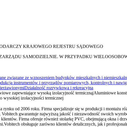
OSPODARCZY KRAJOWEGO REJESTRU SĄDOWEGO
 ZARZĄDU SAMODZIELNIE. W PRZYPADKU WIELOOSOB
ne związane ze wznoszeniem budynków mieszkalnych i niemieszkal
odukcja instrumentów i przyrządów pomiarowych, kontrolnych i nawi
zierżawionymi
Działalność rozrywkowa i rekreacyjna
wiowe zapewniające wysoką izolacyjność termiczną
|
Aluminiowe konst
 wysokiej izolacyjności termicznej
na rynku od 2006 roku. Firma specjalizuje się w produkcji i montażu 
, Vobitech gwarantuje najwyższą jakość i niezawodność swoich wyro
lientów. Firma oferuje również stolarkę PVC, obejmującą okna i drzwi 
i.Vobitech obsługuje zarówno klientów detalicznych, jak i profesjon