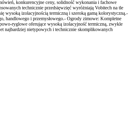
zamówień, konkurencyjne ceny, solidność wykonania i fachowe
nsowanych technicznie przedsięwzięć wyróżniają Vobitech na tle
ę wysoką izolacyjnością termiczną i szeroką gamą kolorystyczną.-
nego, handlowego i przemysłowego.- Ogrody zimowe: Kompletne
upowo-ryglowe oferujące wysoką izolacyjność termiczną, zwykle
et najbardziej nietypowych i technicznie skomplikowanych