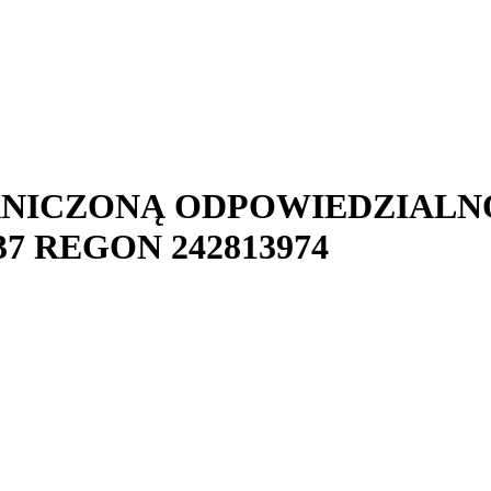
ANICZONĄ ODPOWIEDZIALN
37
REGON
242813974