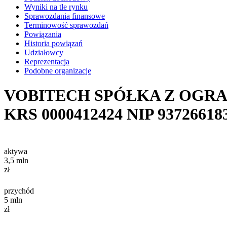
Wyniki na tle rynku
Sprawozdania finansowe
Terminowość sprawozdań
Powiązania
Historia powiązań
Udziałowcy
Reprezentacja
Podobne organizacje
VOBITECH SPÓŁKA Z OGR
KRS
0000412424
NIP
93726618
aktywa
3,5
mln
zł
przychód
5
mln
zł