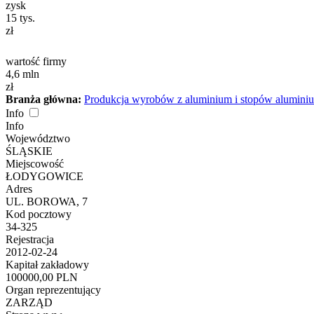
zysk
15
tys.
zł
wartość firmy
4,6
mln
zł
Branża główna:
Produkcja wyrobów z aluminium i stopów alumini
Info
Info
Województwo
ŚLĄSKIE
Miejscowość
ŁODYGOWICE
Adres
UL. BOROWA, 7
Kod pocztowy
34-325
Rejestracja
2012-02-24
Kapitał zakładowy
100000,00 PLN
Organ reprezentujący
ZARZĄD