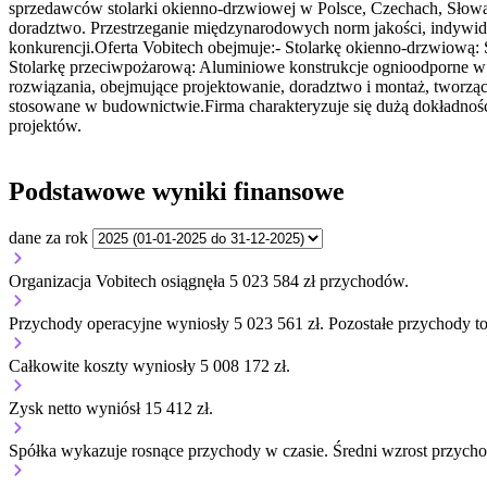
sprzedawców stolarki okienno-drzwiowej w Polsce, Czechach, Słowacj
doradztwo. Przestrzeganie międzynarodowych norm jakości, indywidua
konkurencji.Oferta Vobitech obejmuje:- Stolarkę okienno-drzwiową: 
Stolarkę przeciwpożarową: Aluminiowe konstrukcje ognioodporne w
rozwiązania, obejmujące projektowanie, doradztwo i montaż, tworzą
stosowane w budownictwie.Firma charakteryzuje się dużą dokładnośc
projektów.
Podstawowe wyniki finansowe
dane za rok
Organizacja Vobitech osiągnęła 5 023 584 zł przychodów.
Przychody operacyjne wyniosły 5 023 561 zł.
Pozostałe przychody to
Całkowite koszty wyniosły 5 008 172 zł.
Zysk netto wyniósł 15 412 zł.
Spółka wykazuje
rosnące
przychody w czasie.
Średni wzrost przych