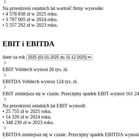
Na przestrzeni ostatnich lat wartość firmy wynosiła:
• 4 578 838 zł w 2025 roku.
• 3 797 005 zł w 2024 roku.
• 5 557 292 zł w 2023 roku.
EBIT i EBITDA
dane za rok
EBIT Vobitech wynosi 26 tys. zł.
EBITDA Vobitech wynosi 124 tys. zł.
EBIT
zmniejsza się
w czasie.
Przeciętny spadek EBIT wynosi 161 242
Na przestrzeni ostatnich lat EBIT wynosił:
• 25 755 zł w 2025 roku.
• 14 326 zł w 2024 roku.
• 348 239 zł w 2023 roku.
EBITDA
zmniejsza się
w czasie.
Przeciętny spadek EBITDA wynosi 1