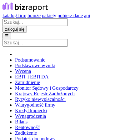
katalog firm
branże
pakiety
pobierz dane
api
zaloguj się
☰
Podsumowanie
Podstawowe wyniki
Wycena
EBIT i EBITDA
Zatrudnienie
Monitor Sądowy i Gospodarczy
Krajowy Rejestr Zadłużonych
Ryzyko niewypłacalności
Wiarygodność firmy
Kredyt kupiecki
Wynagrodzenia
Bilans
Rentowność
Zadłużenie
Podatek dochodowy