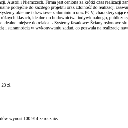
i, Austrii i Niemczech. Firma jest ceniona za krótki czas realizacji 
lne podejście do każdego projektu oraz zdolność do realizacji zaawa
Systemy okienne i drzwiowe z aluminium oraz PCV, charakteryzujące si
 różnych klasach, idealne do budownictwa indywidualnego, publicz
ce idealne miejsce do relaksu.- Systemy fasadowe: Ściany osłonowe sł
ią i starannością w wykonywaniu zadań, co pozwala na realizację naw
 23 zł.
odów wynosi 100 914 zł rocznie.