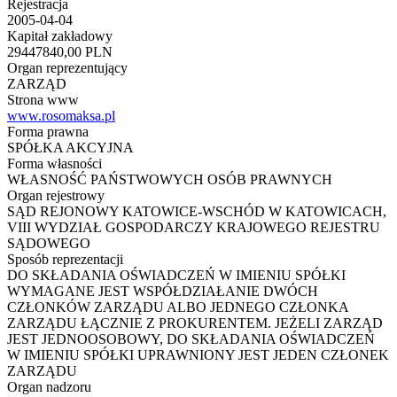
Rejestracja
2005-04-04
Kapitał zakładowy
29447840,00 PLN
Organ reprezentujący
ZARZĄD
Strona www
www.rosomaksa.pl
Forma prawna
SPÓŁKA AKCYJNA
Forma własności
WŁASNOŚĆ PAŃSTWOWYCH OSÓB PRAWNYCH
Organ rejestrowy
SĄD REJONOWY KATOWICE-WSCHÓD W KATOWICACH,
VIII WYDZIAŁ GOSPODARCZY KRAJOWEGO REJESTRU
SĄDOWEGO
Sposób reprezentacji
DO SKŁADANIA OŚWIADCZEŃ W IMIENIU SPÓŁKI
WYMAGANE JEST WSPÓŁDZIAŁANIE DWÓCH
CZŁONKÓW ZARZĄDU ALBO JEDNEGO CZŁONKA
ZARZĄDU ŁĄCZNIE Z PROKURENTEM. JEŻELI ZARZĄD
JEST JEDNOOSOBOWY, DO SKŁADANIA OŚWIADCZEŃ
W IMIENIU SPÓŁKI UPRAWNIONY JEST JEDEN CZŁONEK
ZARZĄDU
Organ nadzoru