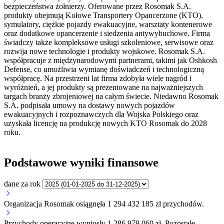
bezpieczeństwa żołnierzy. Oferowane przez Rosomak S.A.
produkty obejmują Kołowe Transportery Opancerzone (KTO),
symulatory, ciężkie pojazdy ewakuacyjne, warsztaty kontenerowe
oraz dodatkowe opancerzenie i siedzenia antywybuchowe. Firma
świadczy także kompleksowe usługi szkoleniowe, serwisowe oraz
rozwija nowe technologie i produkty wojskowe. Rosomak S.A.
współpracuje z międzynarodowymi partnerami, takimi jak Oshkosh
Defense, co umożliwia wymianę doświadczeń i technologiczną
współpracę. Na przestrzeni lat firma zdobyła wiele nagród i
wyróżnień, a jej produkty są prezentowane na najważniejszych
targach branży zbrojeniowej na całym świecie. Niedawno Rosomak
S.A. podpisała umowy na dostawy nowych pojazdów
ewakuacyjnych i rozpoznawczych dla Wojska Polskiego oraz
uzyskała licencję na produkcję nowych KTO Rosomak do 2028
roku.
Podstawowe wyniki finansowe
dane za rok
Organizacja Rosomak osiągnęła 1 294 432 185 zł przychodów.
Przychody operacyjne wyniosły 1 286 979 060 zł.
Pozostałe