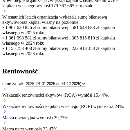
Równolegle organizacja
zwiększa
kapitał własny.
Średni wzrost
kapitału własnego wynosi 179 367 665 zł rocznie.
W ostatnich latach organizacja wykazała sumę bilansową
aktywów
oraz kapitał własny
na poziomie:
• 1 967 620 826 zł
sumy bilansowej i 581 648 683 zł kapitału
własnego
w 2025 roku.
• 1 361 998 581 zł
sumy bilansowej i 305 815 810 zł kapitału
własnego
w 2024 roku.
• 1 155 753 408 zł
sumy bilansowej i 222 913 353 zł kapitału
własnego
w 2023 roku.
Rentowność
dane za rok
Wskaźnik rentowności aktywów (ROA) wyniósł 15,44%.
Wskaźnik rentowności kapitału własnego (ROE) wyniósł 52,24%.
Marża operacyjna wyniosła 29,73%.
Marża netto wyniosła 23,47%.