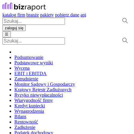
katalog firm
branże
pakiety
pobierz dane
api
zaloguj się
☰
Podsumowanie
Podstawowe wyniki
Wycena
EBIT i EBITDA
Zatrudnienie
Monitor Sądowy i Gospodarczy
Krajowy Rejestr Zadłużonych
Ryzyko niewypłacalności
Wiarygodność firmy
Kredyt kupiecki
Wynagrodzenia
Bilans
Rentowność
Zadłużenie
Podatek dochodowy