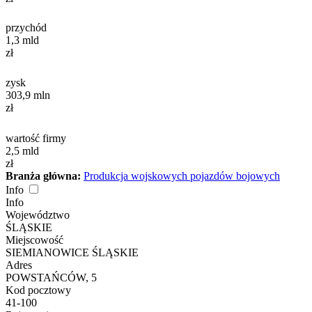
przychód
1,3
mld
zł
zysk
303,9
mln
zł
wartość firmy
2,5
mld
zł
Branża główna:
Produkcja wojskowych pojazdów bojowych
Info
Info
Województwo
ŚLĄSKIE
Miejscowość
SIEMIANOWICE ŚLĄSKIE
Adres
POWSTAŃCÓW, 5
Kod pocztowy
41-100