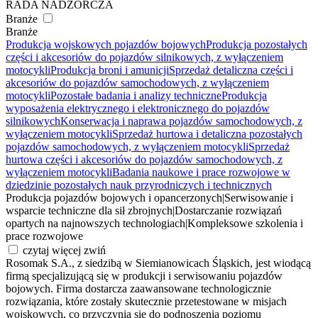
RADA NADZORCZA
Branże
Branże
Produkcja wojskowych pojazdów bojowych
Produkcja pozostałych
części i akcesoriów do pojazdów silnikowych, z wyłączeniem
motocykli
Produkcja broni i amunicji
Sprzedaż detaliczna części i
akcesoriów do pojazdów samochodowych, z wyłączeniem
motocykli
Pozostałe badania i analizy techniczne
Produkcja
wyposażenia elektrycznego i elektronicznego do pojazdów
silnikowych
Konserwacja i naprawa pojazdów samochodowych, z
wyłączeniem motocykli
Sprzedaż hurtowa i detaliczna pozostałych
pojazdów samochodowych, z wyłączeniem motocykli
Sprzedaż
hurtowa części i akcesoriów do pojazdów samochodowych, z
wyłączeniem motocykli
Badania naukowe i prace rozwojowe w
dziedzinie pozostałych nauk przyrodniczych i technicznych
Produkcja pojazdów bojowych i opancerzonych
|
Serwisowanie i
wsparcie techniczne dla sił zbrojnych
|
Dostarczanie rozwiązań
opartych na najnowszych technologiach
|
Kompleksowe szkolenia i
prace rozwojowe
czytaj więcej
zwiń
Rosomak S.A., z siedzibą w Siemianowicach Śląskich, jest wiodącą
firmą specjalizującą się w produkcji i serwisowaniu pojazdów
bojowych. Firma dostarcza zaawansowane technologicznie
rozwiązania, które zostały skutecznie przetestowane w misjach
wojskowych, co przyczynia się do podnoszenia poziomu