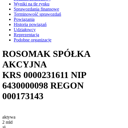
Wyniki na tle rynku
Sprawozdania finansowe
Terminowość sprawozdań
Powiązania
Historia powiązań
Udziałowcy
Reprezentacja
Podobne organizacje
ROSOMAK SPÓŁKA
AKCYJNA
KRS
0000231611
NIP
6430000098
REGON
000173143
aktywa
2
mld
zł