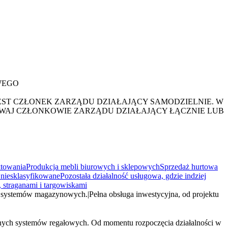
WEGO
ST CZŁONEK ZARZĄDU DZIAŁAJĄCY SAMODZIELNIE. W
WAJ CZŁONKOWIE ZARZĄDU DZIAŁAJĄCY ŁĄCZNIE LUB
ktowania
Produkcja mebli biurowych i sklepowych
Sprzedaż hurtowa
 niesklasyfikowane
Pozostała działalność usługowa, gdzie indziej
, straganami i targowiskami
ja systemów magazynowych.
|
Pełna obsługa inwestycyjna, od projektu
dnych systemów regałowych. Od momentu rozpoczęcia działalności w