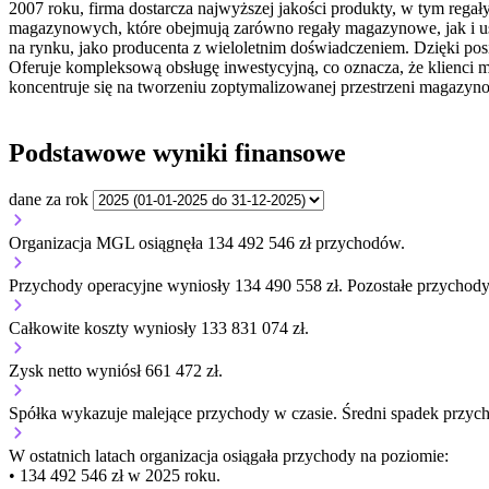
2007 roku, firma dostarcza najwyższej jakości produkty, w tym re
magazynowych, które obejmują zarówno regały magazynowe, jak i us
na rynku, jako producenta z wieloletnim doświadczeniem. Dzięki p
Oferuje kompleksową obsługę inwestycyjną, co oznacza, że klienci m
koncentruje się na tworzeniu zoptymalizowanej przestrzeni magazynow
Podstawowe wyniki finansowe
dane za rok
Organizacja MGL osiągnęła 134 492 546 zł przychodów.
Przychody operacyjne wyniosły 134 490 558 zł.
Pozostałe przychody
Całkowite koszty wyniosły 133 831 074 zł.
Zysk netto wyniósł 661 472 zł.
Spółka wykazuje
malejące
przychody w czasie.
Średni spadek przyc
W ostatnich latach organizacja osiągała przychody na poziomie:
• 134 492 546 zł w 2025 roku.