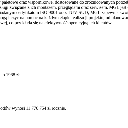
gały paletowe oraz wspornikowe, dostosowane do zróżnicowanych potr
ługi związane z ich montażem, przeglądami oraz serwisem. MGL jest
osiadanym certyfikatom ISO 9001 oraz TUV SUD, MGL zapewnia swoim k
ogą liczyć na pomoc na każdym etapie realizacji projektu, od planowa
ej, co przekłada się na efektywność operacyjną ich klientów.
 to 1988 zł.
hodów wynosi 11 776 754 zł rocznie.