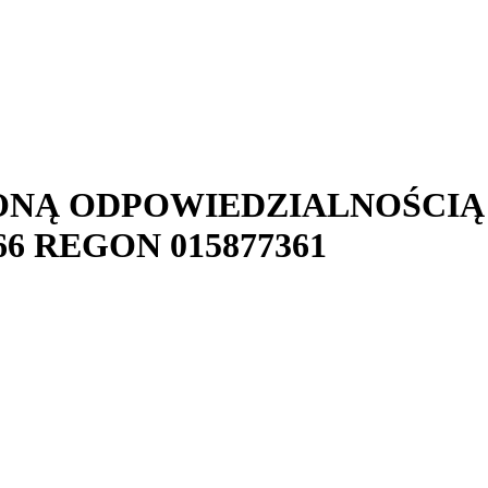
ONĄ ODPOWIEDZIALNOŚCIĄ
66
REGON
015877361