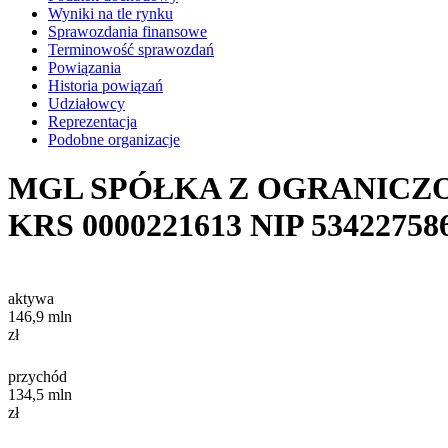
Wyniki na tle rynku
Sprawozdania finansowe
Terminowość sprawozdań
Powiązania
Historia powiązań
Udziałowcy
Reprezentacja
Podobne organizacje
MGL SPÓŁKA Z OGRANICZ
KRS
0000221613
NIP
53422758
aktywa
146,9
mln
zł
przychód
134,5
mln
zł