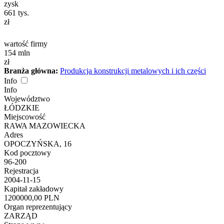
zysk
661
tys.
zł
wartość firmy
154
mln
zł
Branża główna:
Produkcja konstrukcji metalowych i ich części
Info
Info
Województwo
ŁÓDZKIE
Miejscowość
RAWA MAZOWIECKA
Adres
OPOCZYŃSKA, 16
Kod pocztowy
96-200
Rejestracja
2004-11-15
Kapitał zakładowy
1200000,00 PLN
Organ reprezentujący
ZARZĄD