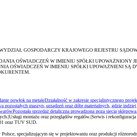
XX WYDZIAŁ GOSPODARCZY KRAJOWEGO REJESTRU SĄDO
NIA OŚWIADCZEŃ W IMIENIU SPÓŁKI UPOWAŻNIONY JE
A OŚWIADCZEŃ W IMIENIU SPÓŁKI UPOWAŻNIENI SĄ D
ROKURENTEM.
danie powłok na metale
Działalność w zakresie specjalistycznego proje
a pozostałych maszyn, urządzeń oraz dóbr materialnych, gdzie indziej
owarów
Pozostała sprzedaż detaliczna prowadzona poza siecią sklepową
ych.
|
Usługi montażu oraz przeglądów regałów.
|
Serwis i rekonfigurac
9001 oraz TUV SUD.
Polsce, specjalizującym się w projektowaniu oraz produkcji różnoro