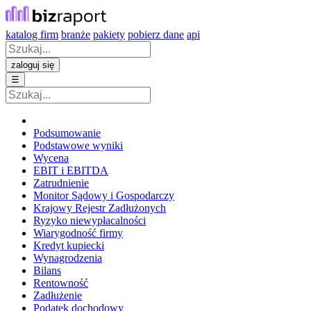
katalog firm
branże
pakiety
pobierz dane
api
zaloguj się
☰
Podsumowanie
Podstawowe wyniki
Wycena
EBIT i EBITDA
Zatrudnienie
Monitor Sądowy i Gospodarczy
Krajowy Rejestr Zadłużonych
Ryzyko niewypłacalności
Wiarygodność firmy
Kredyt kupiecki
Wynagrodzenia
Bilans
Rentowność
Zadłużenie
Podatek dochodowy