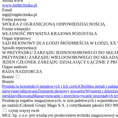
Strona www
www.mgltechnika.pl
Email
mgl@mgltechnika.pl
Forma prawna
SPÓŁKA Z OGRANICZONĄ ODPOWIEDZIALNOŚCIĄ
Forma własności
WŁASNOŚĆ PRYWATNA KRAJOWA POZOSTAŁA
Organ rejestrowy
SĄD REJONOWY DLA ŁODZI ŚRÓDMIEŚCIA W ŁODZI, 
Sposób reprezentacji
W PRZYPADKU ZARZĄDU JEDNOOSOBOWEGO DO SKŁADA
PRZYPADKU ZARZĄDU WIELOOSOBOWEGO DO SKŁADANI
JEDEN CZŁONEK ZARZĄDU DZIAŁAJĄCY ŁĄCZNIE Z P
Organ nadzoru
RADA NADZORCZA
Branże
Branże
Produkcja konstrukcji metalowych i ich części
Obróbka metali i nakła
niewyspecjalizowana
Transport drogowy towarów
Wynajem i dzierżaw
niesklasyfikowana
Magazynowanie i przechowywanie pozostałych t
Produkcja regałów magazynowych, w tym paletowych i wspornikow
po nadzór.
|
Członek Grupy Mago S.A. z certyfikatami jakości ISO 
czytaj więcej
zwiń
MGL Sp. z o.o. jest wiodącym producentem techniki magazynowej w 