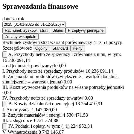
Sprawozdania finansowe
dane za rok
Rachunek zysków i strat
Bilans
Przepływy pieniężne
Zmiany w kapitale
Rachunek zysków i strat
wariant porównawczy
41 z 51 pozycji
Szczegółowość
Ogólny
Standard
Pełny
A.
Przychody netto ze sprzedaży i zrównane z nimi, w tym:
16 236 091,14
– od jednostek powiązanych
0,00
I.
Przychody netto ze sprzedaży produktów
16 236 091,14
II.
Zmiana stanu produktów (zwiększenie – wartość dodatnia,
zmniejszenie – wartość ujemna)
0,00
III.
Koszt wytworzenia produktów na własne potrzeby jednostki
0,00
IV.
Przychody netto ze sprzedaży towarów
0,00
B.
Koszty działalności operacyjnej
18 254 410,91
I.
Amortyzacja
1 142 080,09
II.
Zużycie materiałów i energii
4 530 471,53
III.
Usługi obce
1 721 274,88
IV.
Podatki i opłaty, w tym:
(+1)
224 952,34
V.
Wynagrodzenia
8 743 146,07