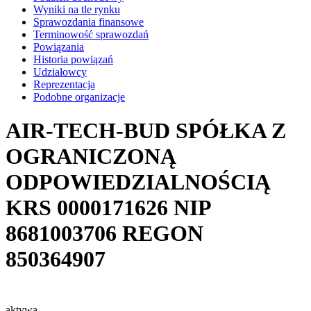
Wyniki na tle rynku
Sprawozdania finansowe
Terminowość sprawozdań
Powiązania
Historia powiązań
Udziałowcy
Reprezentacja
Podobne organizacje
AIR-TECH-BUD SPÓŁKA Z
OGRANICZONĄ
ODPOWIEDZIALNOŚCIĄ
KRS
0000171626
NIP
8681003706
REGON
850364907
aktywa