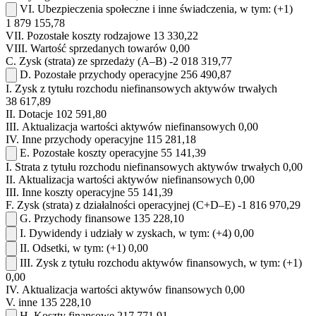
VI.
Ubezpieczenia społeczne i inne świadczenia, w tym:
(+1)
1 879 155,78
VII.
Pozostałe koszty rodzajowe
13 330,22
VIII.
Wartość sprzedanych towarów
0,00
C.
Zysk (strata) ze sprzedaży (A–B)
-2 018 319,77
D.
Pozostałe przychody operacyjne
256 490,87
I.
Zysk z tytułu rozchodu niefinansowych aktywów trwałych
38 617,89
II.
Dotacje
102 591,80
III.
Aktualizacja wartości aktywów niefinansowych
0,00
IV.
Inne przychody operacyjne
115 281,18
E.
Pozostałe koszty operacyjne
55 141,39
I.
Strata z tytułu rozchodu niefinansowych aktywów trwałych
0,00
II.
Aktualizacja wartości aktywów niefinansowych
0,00
III.
Inne koszty operacyjne
55 141,39
F.
Zysk (strata) z działalności operacyjnej (C+D–E)
-1 816 970,29
G.
Przychody finansowe
135 228,10
I.
Dywidendy i udziały w zyskach, w tym:
(+4)
0,00
II.
Odsetki, w tym:
(+1)
0,00
III.
Zysk z tytułu rozchodu aktywów finansowych, w tym:
(+1)
0,00
IV.
Aktualizacja wartości aktywów finansowych
0,00
V.
inne
135 228,10
H.
Koszty finansowe
217 771,91