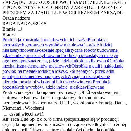
ZARZĄDU - JEDNOOSOBOWO I SAMODZIELNIE, KAŻDY
Z POZOSTAŁYCH CZŁONKÓW ZARZĄDU - ŁĄCZNIE Z
PREZESEM ZARZĄDU LUB WICEPREZESEM ZARZĄDU.
Organ nadzoru
RADA NADZORCZA
Branże
Branże
Produkcja konstrukcji metalowych i ich części
Produkcja
pozostałych gotowych wyrobów metalowych, gdzie indziej
niesklasyfikowana
Pozostałe specjalistyczne roboty budowlane,
gdzie indziej niesklasyfikowane
Produkcja pozostałych maszyn
ogólnego przeznaczenia, gdzie indziej niesklasyfikowana
Obróbka
mechaniczna elementów metalowych
Obróbka metali i nakładanie
powłok na metale
Produkcja łożysk, kół zębatych, przekładni
zębatych i elementów napędowych
Wynajem i zarządzanie
nieruchomościami własnymi lub dzierżawionymi
Produkcja
pozostałych wyrobów, gdzie indziej niesklasyfikowana
Produkcja części i komponentów maszyn
|
Obróbka skrawaniem i
hartowanie
|
Budowa konstrukcji stalowych i zbiorników
przemysłowych
|
Eksport na rynki UE, współpraca z Francją, Danią,
Niemcami i Włochami
czytaj więcej
zwiń
Air-Tech-Bud Sp. z o.o. to firma specjalizująca się w produkcji
części, komponentów oraz maszyn i urządzeń według dostarczonej
dokumentacji. Główne sektory działalności obejmują obróbkę