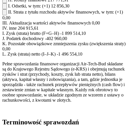
I.
Odsetki, w tym:
(+1)
12 856,30
II.
Strata z tytułu rozchodu aktywów finansowych, w tym:
(+1)
0,00
III.
Aktualizacja wartości aktywów finansowych
0,00
IV.
inne
204 915,61
I.
Zysk (strata) brutto (F+G–H)
-1 899 514,10
J.
Podatek dochodowy
-402 960,00
K.
Pozostałe obowiązkowe zmniejszenia zysku (zwiększenia straty)
0,00
L.
Zysk (strata) netto (I–J–K)
-1 496 554,10
Pełne sprawozdania finansowe organizacji Air-Tech-Bud składane
są do Krajowego Rejestru Sądowego (e-KRS) i obejmują rachunek
zysków i strat (przychody, koszty, zysk lub strata netto), bilans
(aktywa, kapitał własny i zobowiązania), a tam, gdzie jednostka je
sporządziła - także rachunek przepływów pieniężnych (cash flow) i
zestawienie zmian w kapitale własnym. Każdy rok obrotowy to
osobne sprawozdanie, w układzie zgodnym ze wzorem z ustawy o
rachunkowości, z kwotami w złotych.
Terminowość sprawozdań