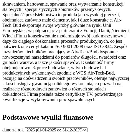
skrawaniem, hartowanie, spawanie oraz wytwarzanie konstrukcji
stalowych i specjalistycznych zbiorników przemysłowych.
Specjalność przedsiębiorstwa to produkcja o wysokiej precyzji,
obejmująca zarówno małe elementy, jak i duże konstrukcje. Air-
Tech-Bud eksportuje swoje wyroby głównie na rynki Unii
Europejskiej, współpracując z partnerami z Francji, Danii, Niemiec i
Włoch.Firma konsekwentnie modernizuje swój park maszynowy i
dąży do ciągłego doskonalenia procesów produkcyjnych, co jest
potwierdzone certyfikatami ISO 9001:2008 oraz ISO 3834. Zespół
inżynierów i techników pracujący w Air-Tech-Bud dysponuje
nowoczesnymi narzędziami do pomiarów długości, twardości oraz
grubości warstw, a także jakości spawów. Działalność firmy
obejmuje również prace budowlane, w tym budowę hal
produkcyjnych wykonanych zgodnie z WCS.Air-Tech-Bud,
bazując na doświadczeniu swoich pracowników, oferuje najwyższej
jakości usługi z gwarancją solidnego wykonania, co pozwala na
realizację różnorodnych zamówień o różnych stopniach
dokładności. Firma posiada także certyfikaty TV, potwierdzające
kwalifikacje w wykonywaniu prac spawalniczych.
Podstawowe wyniki finansowe
dane za rok