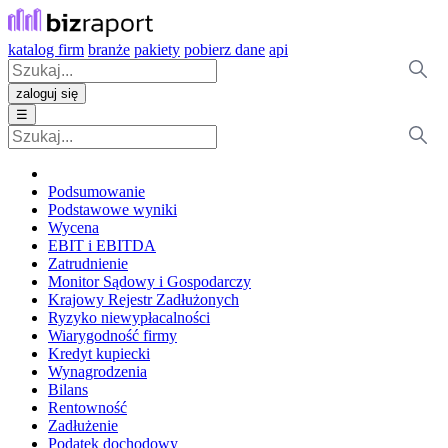
katalog firm
branże
pakiety
pobierz dane
api
zaloguj się
☰
Podsumowanie
Podstawowe wyniki
Wycena
EBIT i EBITDA
Zatrudnienie
Monitor Sądowy i Gospodarczy
Krajowy Rejestr Zadłużonych
Ryzyko niewypłacalności
Wiarygodność firmy
Kredyt kupiecki
Wynagrodzenia
Bilans
Rentowność
Zadłużenie
Podatek dochodowy