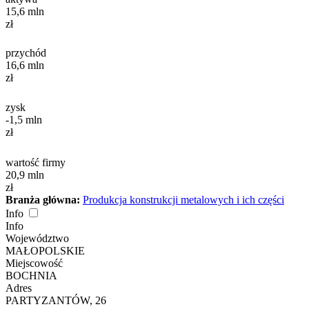
15,6
mln
zł
przychód
16,6
mln
zł
zysk
-1,5
mln
zł
wartość firmy
20,9
mln
zł
Branża główna:
Produkcja konstrukcji metalowych i ich części
Info
Info
Województwo
MAŁOPOLSKIE
Miejscowość
BOCHNIA
Adres
PARTYZANTÓW, 26