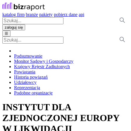
katalog firm
branże
pakiety
pobierz dane
api
zaloguj się
☰
Podsumowanie
Monitor Sądowy i Gospodarczy
Krajowy Rejestr Zadłużonych
Powiązania
Historia powiązań
Udziałowcy
Reprezentacja
Podobne organizacje
INSTYTUT DLA
ZJEDNOCZONEJ EUROPY
W LIKWIDACJI