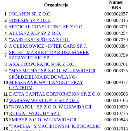
Numer
Organizacja
KRS
1
POLANIN SP. Z O.O.
0000002057
2
POSESJA SP. Z O.O.
0000002316
3
MEDICAL CONSULTING SP. Z O.O.
0000003021
4
ALLIANZ ALP SP. Z O.O.
0000004254
5
"WARTEKS" SPÓŁKA Z O.O.
0000007039
6
J. OLEKSOWICZ - INTER CARS SP. J.
0000008394
SKLEP "MARKET" DARIUSZ MAREK
7
0000008759
SZCZYGIELSKI SP. J.
8
AXA CORPORATION SP. Z O.O.
0000008761
9
"MAXMEDIA" SP. Z O.O. W LIKWIDACJI
0000008975
SPÓŁDZIELNIA BUDOWLANO-
10
MIESZKANIOWA "LANCET" PRZY
0000009377
CENTRUM
11
DATTA CAPITAL CORPORATION SP. Z O.O.
0000009506
12
WARSAW WEST GATE SP. Z O.O.
0000010105
13
"NOVAPOL" SP. Z O.O. W LIKWIDACJI
0000010639
14
RETKA - WŁOCHY SP. J.
0000010776
15
SMFP SP. Z O.O. W LIKWIDACJI
0000010848
"FAMILIA" S.MACIEJEWSKI, K.BODALSKI
16
0000012018