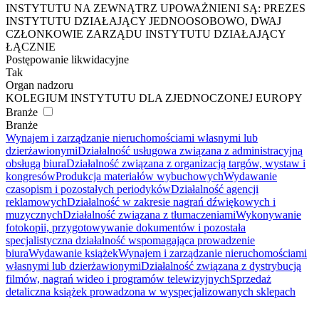
INSTYTUTU NA ZEWNĄTRZ UPOWAŻNIENI SĄ: PREZES
INSTYTUTU DZIAŁAJĄCY JEDNOOSOBOWO, DWAJ
CZŁONKOWIE ZARZĄDU INSTYTUTU DZIAŁAJĄCY
ŁĄCZNIE
Postępowanie likwidacyjne
Tak
Organ nadzoru
KOLEGIUM INSTYTUTU DLA ZJEDNOCZONEJ EUROPY
Branże
Branże
Wynajem i zarządzanie nieruchomościami własnymi lub
dzierżawionymi
Działalność usługowa związana z administracyjną
obsługą biura
Działalność związana z organizacją targów, wystaw i
kongresów
Produkcja materiałów wybuchowych
Wydawanie
czasopism i pozostałych periodyków
Działalność agencji
reklamowych
Działalność w zakresie nagrań dźwiękowych i
muzycznych
Działalność związana z tłumaczeniami
Wykonywanie
fotokopii, przygotowywanie dokumentów i pozostała
specjalistyczna działalność wspomagająca prowadzenie
biura
Wydawanie książek
Wynajem i zarządzanie nieruchomościami
własnymi lub dzierżawionymi
Działalność związana z dystrybucją
filmów, nagrań wideo i programów telewizyjnych
Sprzedaż
detaliczna książek prowadzona w wyspecjalizowanych sklepach