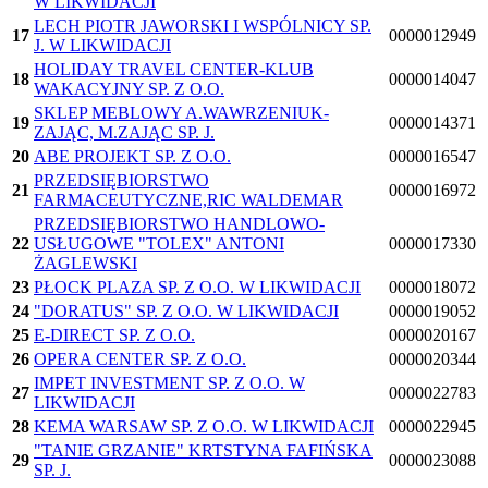
W LIKWIDACJI
LECH PIOTR JAWORSKI I WSPÓLNICY SP.
17
0000012949
J. W LIKWIDACJI
HOLIDAY TRAVEL CENTER-KLUB
18
0000014047
WAKACYJNY SP. Z O.O.
SKLEP MEBLOWY A.WAWRZENIUK-
19
0000014371
ZAJĄC, M.ZAJĄC SP. J.
20
ABE PROJEKT SP. Z O.O.
0000016547
PRZEDSIĘBIORSTWO
21
0000016972
FARMACEUTYCZNE,RIC WALDEMAR
PRZEDSIĘBIORSTWO HANDLOWO-
22
USŁUGOWE "TOLEX" ANTONI
0000017330
ŻAGLEWSKI
23
PŁOCK PLAZA SP. Z O.O. W LIKWIDACJI
0000018072
24
"DORATUS" SP. Z O.O. W LIKWIDACJI
0000019052
25
E-DIRECT SP. Z O.O.
0000020167
26
OPERA CENTER SP. Z O.O.
0000020344
IMPET INVESTMENT SP. Z O.O. W
27
0000022783
LIKWIDACJI
28
KEMA WARSAW SP. Z O.O. W LIKWIDACJI
0000022945
"TANIE GRZANIE" KRTSTYNA FAFIŃSKA
29
0000023088
SP. J.