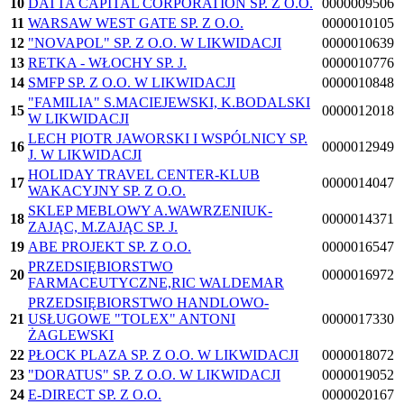
10
DATTA CAPITAL CORPORATION SP. Z O.O.
0000009506
11
WARSAW WEST GATE SP. Z O.O.
0000010105
12
"NOVAPOL" SP. Z O.O. W LIKWIDACJI
0000010639
13
RETKA - WŁOCHY SP. J.
0000010776
14
SMFP SP. Z O.O. W LIKWIDACJI
0000010848
"FAMILIA" S.MACIEJEWSKI, K.BODALSKI
15
0000012018
W LIKWIDACJI
LECH PIOTR JAWORSKI I WSPÓLNICY SP.
16
0000012949
J. W LIKWIDACJI
HOLIDAY TRAVEL CENTER-KLUB
17
0000014047
WAKACYJNY SP. Z O.O.
SKLEP MEBLOWY A.WAWRZENIUK-
18
0000014371
ZAJĄC, M.ZAJĄC SP. J.
19
ABE PROJEKT SP. Z O.O.
0000016547
PRZEDSIĘBIORSTWO
20
0000016972
FARMACEUTYCZNE,RIC WALDEMAR
PRZEDSIĘBIORSTWO HANDLOWO-
21
USŁUGOWE "TOLEX" ANTONI
0000017330
ŻAGLEWSKI
22
PŁOCK PLAZA SP. Z O.O. W LIKWIDACJI
0000018072
23
"DORATUS" SP. Z O.O. W LIKWIDACJI
0000019052
24
E-DIRECT SP. Z O.O.
0000020167