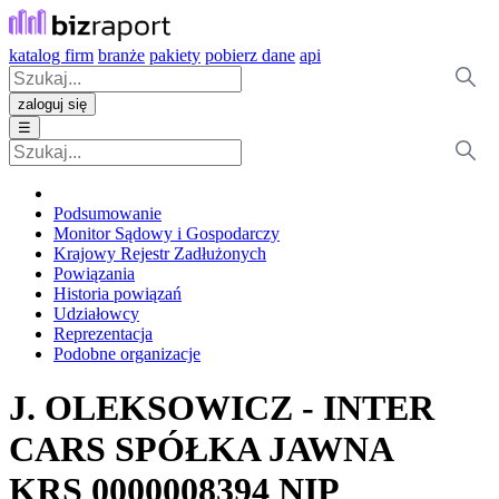
katalog firm
branże
pakiety
pobierz dane
api
zaloguj się
☰
Podsumowanie
Monitor Sądowy i Gospodarczy
Krajowy Rejestr Zadłużonych
Powiązania
Historia powiązań
Udziałowcy
Reprezentacja
Podobne organizacje
J. OLEKSOWICZ - INTER
CARS SPÓŁKA JAWNA
KRS
0000008394
NIP