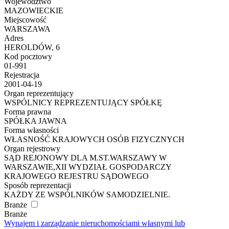
Województwo
MAZOWIECKIE
Miejscowość
WARSZAWA
Adres
HEROLDÓW, 6
Kod pocztowy
01-991
Rejestracja
2001-04-19
Organ reprezentujący
WSPÓLNICY REPREZENTUJĄCY SPÓŁKĘ
Forma prawna
SPÓŁKA JAWNA
Forma własności
WŁASNOŚĆ KRAJOWYCH OSÓB FIZYCZNYCH
Organ rejestrowy
SĄD REJONOWY DLA M.ST.WARSZAWY W
WARSZAWIE,XII WYDZIAŁ GOSPODARCZY
KRAJOWEGO REJESTRU SĄDOWEGO
Sposób reprezentacji
KAŻDY ZE WSPÓLNIKÓW SAMODZIELNIE.
Branże
Branże
Wynajem i zarządzanie nieruchomościami własnymi lub