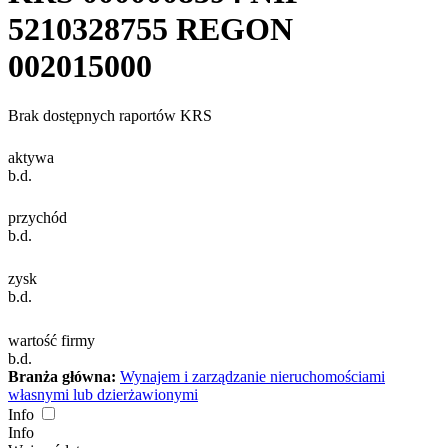
5210328755
REGON
002015000
Brak dostępnych raportów KRS
aktywa
b.d.
przychód
b.d.
zysk
b.d.
wartość firmy
b.d.
Branża główna:
Wynajem i zarządzanie nieruchomościami
własnymi lub dzierżawionymi
Info
Info