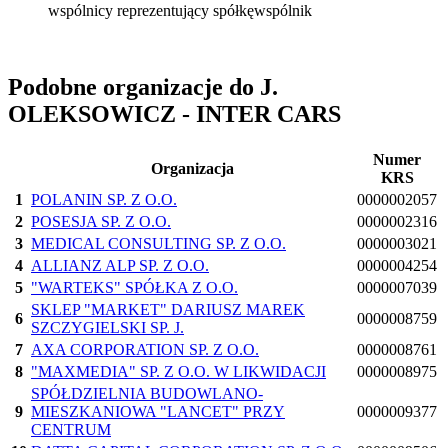
wspólnicy reprezentujący spółkę
wspólnik
Podobne organizacje do J.
OLEKSOWICZ - INTER CARS
Numer
Organizacja
KRS
1
POLANIN SP. Z O.O.
0000002057
2
POSESJA SP. Z O.O.
0000002316
3
MEDICAL CONSULTING SP. Z O.O.
0000003021
4
ALLIANZ ALP SP. Z O.O.
0000004254
5
"WARTEKS" SPÓŁKA Z O.O.
0000007039
SKLEP "MARKET" DARIUSZ MAREK
6
0000008759
SZCZYGIELSKI SP. J.
7
AXA CORPORATION SP. Z O.O.
0000008761
8
"MAXMEDIA" SP. Z O.O. W LIKWIDACJI
0000008975
SPÓŁDZIELNIA BUDOWLANO-
9
MIESZKANIOWA "LANCET" PRZY
0000009377
CENTRUM