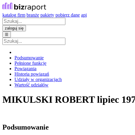
katalog firm
branże
pakiety
pobierz dane
api
zaloguj się
☰
Podsumowanie
Pełnione funkcje
Powiązania
Historia powiązań
Udziały w organizacjach
Wartość udziałów
MIKULSKI ROBERT
lipiec 19
Podsumowanie