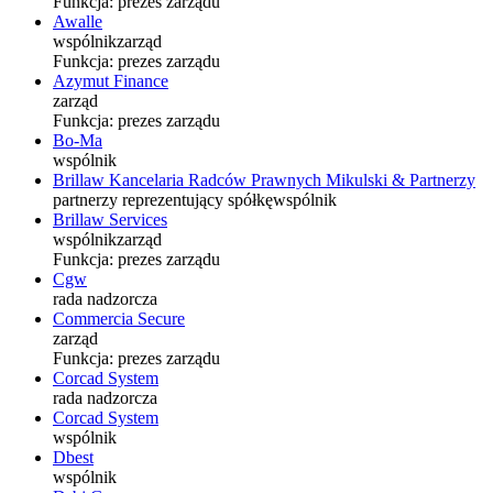
Funkcja:
prezes zarządu
Awalle
wspólnik
zarząd
Funkcja:
prezes zarządu
Azymut Finance
zarząd
Funkcja:
prezes zarządu
Bo-Ma
wspólnik
Brillaw Kancelaria Radców Prawnych Mikulski & Partnerzy
partnerzy reprezentujący spółkę
wspólnik
Brillaw Services
wspólnik
zarząd
Funkcja:
prezes zarządu
Cgw
rada nadzorcza
Commercia Secure
zarząd
Funkcja:
prezes zarządu
Corcad System
rada nadzorcza
Corcad System
wspólnik
Dbest
wspólnik