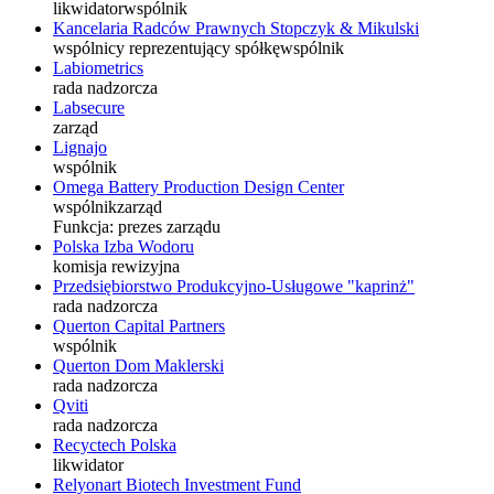
likwidator
wspólnik
Kancelaria Radców Prawnych Stopczyk & Mikulski
wspólnicy reprezentujący spółkę
wspólnik
Labiometrics
rada nadzorcza
Labsecure
zarząd
Lignajo
wspólnik
Omega Battery Production Design Center
wspólnik
zarząd
Funkcja:
prezes zarządu
Polska Izba Wodoru
komisja rewizyjna
Przedsiębiorstwo Produkcyjno-Usługowe "kaprinż"
rada nadzorcza
Querton Capital Partners
wspólnik
Querton Dom Maklerski
rada nadzorcza
Qviti
rada nadzorcza
Recyctech Polska
likwidator
Relyonart Biotech Investment Fund