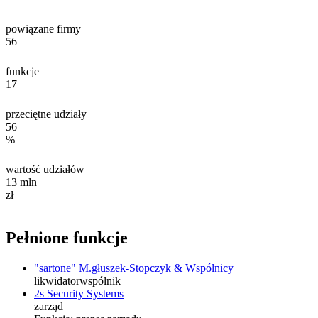
powiązane firmy
56
funkcje
17
przeciętne udziały
56
%
wartość udziałów
13
mln
zł
Pełnione funkcje
"sartone" M.głuszek-Stopczyk & Wspólnicy
likwidator
wspólnik
2s Security Systems
zarząd