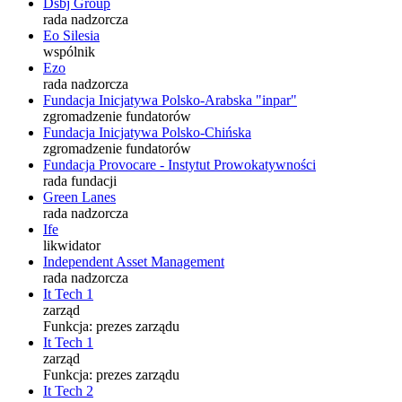
Dsbj Group
rada nadzorcza
Eo Silesia
wspólnik
Ezo
rada nadzorcza
Fundacja Inicjatywa Polsko-Arabska "inpar"
zgromadzenie fundatorów
Fundacja Inicjatywa Polsko-Chińska
zgromadzenie fundatorów
Fundacja Provocare - Instytut Prowokatywności
rada fundacji
Green Lanes
rada nadzorcza
Ife
likwidator
Independent Asset Management
rada nadzorcza
It Tech 1
zarząd
Funkcja:
prezes zarządu
It Tech 1
zarząd
Funkcja:
prezes zarządu
It Tech 2