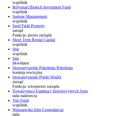
wspólnik
Relyonart Biotech Investment Fund
wspólnik
Sartone Management
wspólnik
Seed Field Property
zarząd
Funkcja:
prezes zarządu
Short Term Rental Capital
wspólnik
Stig
wspólnik
Stig
likwidator
Stowarzyszenie Pokolenia Pokolenia
komisja rewizyjna
Stowarzyszenie Polski Wodór
zarząd
Funkcja:
wiceprezes zarządu
Towarzystwo Funduszy Inwestycyjnych Agro
rada nadzorcza
Trio Fund
wspólnik
Warszawska Izba Gospodarcza
rada