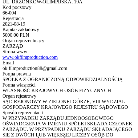
UL. DRZONKÓW-OLIMPIJSKA, 19A
Kod pocztowy
66-004
Rejestracja
2021-08-19
Kapitał zakładowy
5000,00 PLN
Organ reprezentujący
ZARZĄD
Strona www
www.okfilmproduction.com
Email
ok.filmproduction88@gmail.com
Forma prawna
SPÓŁKA Z OGRANICZONĄ ODPOWIEDZIALNOŚCIĄ
Forma własności
WŁASNOŚĆ KRAJOWYCH OSÓB FIZYCZNYCH
Organ rejestrowy
SĄD REJONOWY W ZIELONEJ GÓRZE, VIII WYDZIAŁ
GOSPODARCZY KRAJOWEGO REJESTRU SĄDOWEGO
Sposób reprezentacji
W PRZYPADKU ZARZĄDU JEDNOOSOBOWEGO
OŚWIADCZENIA W IMIENIU SPÓŁKI SKŁADA CZŁONEK
ZARZĄDU. W PRZYPADKU ZARZĄDU SKŁADAJĄCEGO
SIĘ Z DWÓCH LUB WIĘKSZEJ LICZBY OSÓB DO