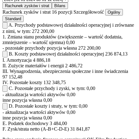
Rachunek zysków i strat
Bilans
Rachunek zysków i strat
16 pozycji
Szczegółowość
Ogólny
Standard
A.
Przychody podstawowej działalności operacyjnej i zrównane
z nimi, w tym:
272 200,00
1.
Zmiana stanu produktów (zwiększenie – wartość dodatnia,
zmniejszenie – wartość ujemna)
0,00
- pozostałe przychody
pozycja własna
272 200,00
B.
Koszty podstawowej działalności operacyjnej
236 874,13
I.
Amortyzacja
4 886,18
II.
Zużycie materiałów i energii
2 486,72
III.
Wynagrodzenia, ubezpieczenia społeczne i inne świadczenia
97 152,48
IV.
Pozostałe koszty
132 348,75
C.
Pozostałe przychody i zyski, w tym:
0,00
- aktualizacja wartości aktywów
0,00
inne
pozycja własna
0,00
D.
Pozostałe koszty i straty, w tym:
0,00
- aktualizacja wartości aktywów
0,00
inne
pozycja własna
0,00
E.
Podatek dochodowy
3 484,00
F.
Zysk/strata netto (A-B+C-D-E)
31 841,87