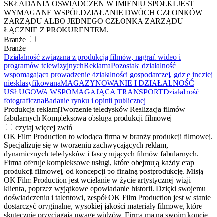
SKŁADANIA OŚWIADCZEŃ W IMIENIU SPÓŁKI JEST
WYMAGANE WSPÓŁDZIAŁANIE DWÓCH CZŁONKÓW
ZARZĄDU ALBO JEDNEGO CZŁONKA ZARZĄDU
ŁĄCZNIE Z PROKURENTEM.
Branże
Branże
Działalność związana z produkcją filmów, nagrań wideo i
programów telewizyjnych
Reklama
Pozostała działalność
wspomagająca prowadzenie działalności gospodarczej, gdzie indziej
niesklasyfikowana
MAGAZYNOWANIE I DZIAŁALNOŚĆ
USŁUGOWA WSPOMAGAJĄCA TRANSPORT
Działalność
fotograficzna
Badanie rynku i opinii publicznej
Produkcja reklam
|
Tworzenie teledysków
|
Realizacja filmów
fabularnych
|
Kompleksowa obsługa produkcji filmowej
czytaj więcej
zwiń
OK Film Production to wiodąca firma w branży produkcji filmowej.
Specjalizuje się w tworzeniu zachwycających reklam,
dynamicznych teledysków i fascynujących filmów fabularnych.
Firma oferuje kompleksowe usługi, które obejmują każdy etap
produkcji filmowej, od koncepcji po finalną postprodukcję. Misją
OK Film Production jest wcielanie w życie artystycznej wizji
klienta, poprzez wyjątkowe opowiadanie historii. Dzięki swojemu
doświadczeniu i talentowi, zespół OK Film Production jest w stanie
dostarczyć oryginalne, wysokiej jakości materiały filmowe, które
skutecznie przyciągają uwagę widzów. Firma ma na swoim koncie