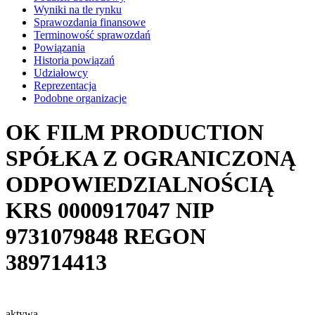
Wyniki na tle rynku
Sprawozdania finansowe
Terminowość sprawozdań
Powiązania
Historia powiązań
Udziałowcy
Reprezentacja
Podobne organizacje
OK FILM PRODUCTION
SPÓŁKA Z OGRANICZONĄ
ODPOWIEDZIALNOŚCIĄ
KRS
0000917047
NIP
9731079848
REGON
389714413
aktywa