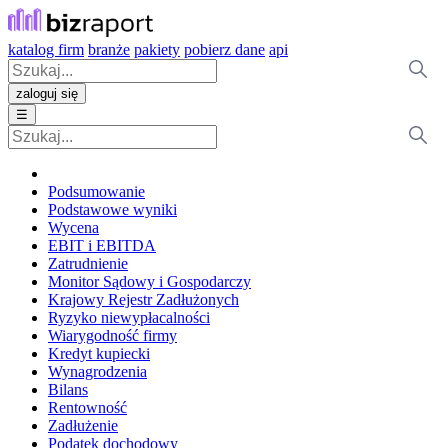
katalog firm
branże
pakiety
pobierz dane
api
zaloguj się
☰
Podsumowanie
Podstawowe wyniki
Wycena
EBIT i EBITDA
Zatrudnienie
Monitor Sądowy i Gospodarczy
Krajowy Rejestr Zadłużonych
Ryzyko niewypłacalności
Wiarygodność firmy
Kredyt kupiecki
Wynagrodzenia
Bilans
Rentowność
Zadłużenie
Podatek dochodowy