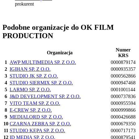
prokurent
Podobne organizacje do OK FILM
PRODUCTION
Numer
Organizacja
KRS
1
AWP MULTIMEDIA SP. Z O.O.
0000879174
2
IGIHAN SP. Z O.O.
0000935357
3
STUDIO JK SP. Z O.O.
0000562866
4
STUDIO SIERMIX SP. Z O.O.
0000947468
5
LARMO SP. Z O.O.
0001001144
6
J&D DEVELOPMENT SP. Z O.O.
0000737836
7
VITO TEAM SP. Z O.O.
0000955594
8
E-CREW SP. Z O.O.
0000999866
9
MEDIALORD SP. Z O.O.
0000426688
10
CZARNA ZEBRA SP. Z O.O.
0000679350
11
STUDIO KĘPA SP. Z O.O.
0000717173
12
ID MEDIA SP. Z O.O.
0000879541