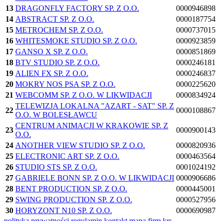
13
DRAGONFLY FACTORY SP. Z O.O.
0000946898
14
ABSTRACT SP. Z O.O.
0000187754
15
METROCHEM SP. Z O.O.
0000737015
16
WHITESMOKE STUDIO SP. Z O.O.
0000923859
17
GANSO X SP. Z O.O.
0000851869
18
BTV STUDIO SP. Z O.O.
0000246181
19
ALIEN FX SP. Z O.O.
0000246837
20
MOKRY NOS PSA SP. Z O.O.
0000225620
21
WEBCOMM SP. Z O.O. W LIKWIDACJI
0000834924
TELEWIZJA LOKALNA "AZART - SAT" SP. Z
22
0000108867
O.O. W BOLESŁAWCU
CENTRUM ANIMACJI W KRAKOWIE SP. Z
23
0000900143
O.O.
24
ANOTHER VIEW STUDIO SP. Z O.O.
0000820936
25
ELECTRONIC ART SP. Z O.O.
0000463564
26
STUDIO STS SP. Z O.O.
0001024192
27
GABRIELE BONN SP. Z O.O. W LIKWIDACJI
0000906686
28
BENT PRODUCTION SP. Z O.O.
0000445001
29
SWING PRODUCTION SP. Z O.O.
0000527956
30
HORYZONT N10 SP. Z O.O.
0000690987
polityka prywatności
regulamin
kontakt
mapa firm
krs