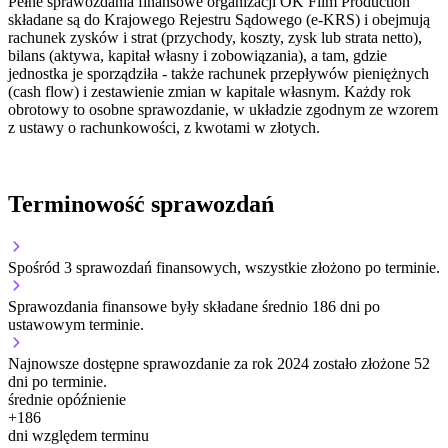
Pełne sprawozdania finansowe organizacji OK Film Production
składane są do Krajowego Rejestru Sądowego (e-KRS) i obejmują
rachunek zysków i strat (przychody, koszty, zysk lub strata netto),
bilans (aktywa, kapitał własny i zobowiązania), a tam, gdzie
jednostka je sporządziła - także rachunek przepływów pieniężnych
(cash flow) i zestawienie zmian w kapitale własnym. Każdy rok
obrotowy to osobne sprawozdanie, w układzie zgodnym ze wzorem
z ustawy o rachunkowości, z kwotami w złotych.
Terminowość sprawozdań
Spośród 3 sprawozdań finansowych, wszystkie złożono po terminie.
Sprawozdania finansowe były składane średnio 186 dni po
ustawowym terminie.
Najnowsze dostępne sprawozdanie za rok 2024 zostało złożone 52
dni po terminie.
średnie opóźnienie
+
186
dni względem terminu