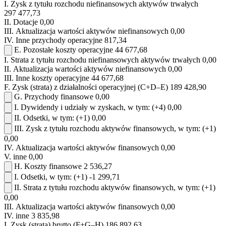
I.
Zysk z tytułu rozchodu niefinansowych aktywów trwałych
297 477,73
II.
Dotacje
0,00
III.
Aktualizacja wartości aktywów niefinansowych
0,00
IV.
Inne przychody operacyjne
817,34
E.
Pozostałe koszty operacyjne
44 677,68
I.
Strata z tytułu rozchodu niefinansowych aktywów trwałych
0,00
II.
Aktualizacja wartości aktywów niefinansowych
0,00
III.
Inne koszty operacyjne
44 677,68
F.
Zysk (strata) z działalności operacyjnej (C+D–E)
189 428,90
G.
Przychody finansowe
0,00
I.
Dywidendy i udziały w zyskach, w tym:
(+4)
0,00
II.
Odsetki, w tym:
(+1)
0,00
III.
Zysk z tytułu rozchodu aktywów finansowych, w tym:
(+1)
0,00
IV.
Aktualizacja wartości aktywów finansowych
0,00
V.
inne
0,00
H.
Koszty finansowe
2 536,27
I.
Odsetki, w tym:
(+1)
-1 299,71
II.
Strata z tytułu rozchodu aktywów finansowych, w tym:
(+1)
0,00
III.
Aktualizacja wartości aktywów finansowych
0,00
IV.
inne
3 835,98
I.
Zysk (strata) brutto (F+G–H)
186 892,63