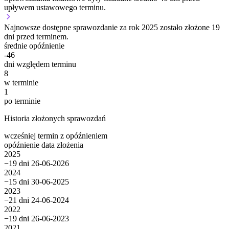
upływem ustawowego terminu.
Najnowsze dostępne sprawozdanie za rok 2025 zostało złożone 19
dni przed terminem.
średnie opóźnienie
-46
dni względem terminu
8
w terminie
1
po terminie
Historia złożonych sprawozdań
wcześniej
termin
z opóźnieniem
opóźnienie
data złożenia
2025
−19 dni
26-06-2026
2024
−15 dni
30-06-2025
2023
−21 dni
24-06-2024
2022
−19 dni
26-06-2023
2021