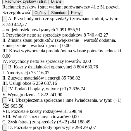
Rachunek zysków i strat
Bilans
Rachunek zysków i strat
wariant porównawczy
41 z 51 pozycji
Szczegółowość
Ogólny
Standard
Pełny
A.
Przychody netto ze sprzedaży i zrównane z nimi, w tym:
8 740 442,27
– od jednostek powiązanych
7 091 855,51
I.
Przychody netto ze sprzedaży produktów
8 740 442,27
II.
Zmiana stanu produktów (zwiększenie – wartość dodatnia,
zmniejszenie – wartość ujemna)
0,00
III.
Koszt wytworzenia produktów na własne potrzeby jednostki
0,00
IV.
Przychody netto ze sprzedaży towarów
0,00
B.
Koszty działalności operacyjnej
8 804 630,76
I.
Amortyzacja
73 116,07
II.
Zużycie materiałów i energii
85 786,82
III.
Usługi obce
6 259 687,16
IV.
Podatki i opłaty, w tym:
(+1)
2 836,74
V.
Wynagrodzenia
1 822 241,90
VI.
Ubezpieczenia społeczne i inne świadczenia, w tym:
(+1)
529 663,58
VII.
Pozostałe koszty rodzajowe
31 298,49
VIII.
Wartość sprzedanych towarów
0,00
C.
Zysk (strata) ze sprzedaży (A–B)
-64 188,49
D.
Pozostałe przychody operacyjne
298 295,07