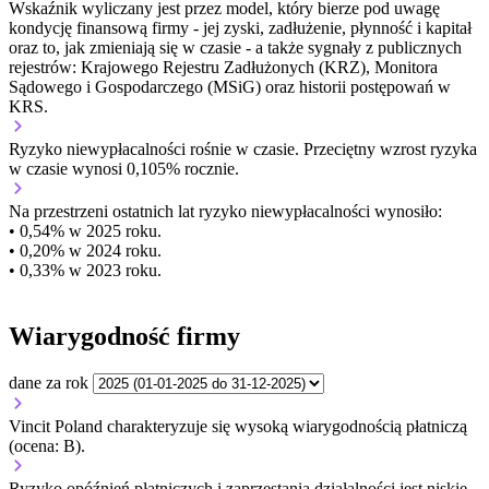
Wskaźnik wyliczany jest przez model, który bierze pod uwagę
kondycję finansową firmy - jej zyski, zadłużenie, płynność i kapitał
oraz to, jak zmieniają się w czasie - a także sygnały z publicznych
rejestrów: Krajowego Rejestru Zadłużonych (KRZ), Monitora
Sądowego i Gospodarczego (MSiG) oraz historii postępowań w
KRS.
Ryzyko niewypłacalności
rośnie w czasie.
Przeciętny
wzrost
ryzyka
w czasie wynosi 0,105% rocznie.
Na przestrzeni ostatnich lat ryzyko niewypłacalności wynosiło:
• 0,54% w 2025 roku.
• 0,20% w 2024 roku.
• 0,33% w 2023 roku.
Wiarygodność firmy
dane za rok
Vincit Poland charakteryzuje się wysoką wiarygodnością płatniczą
(ocena: B).
Ryzyko opóźnień płatniczych i zaprzestania działalności jest niskie.