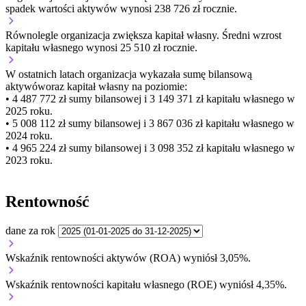
spadek wartości aktywów wynosi 238 726 zł rocznie.
Równolegle organizacja
zwiększa
kapitał własny.
Średni wzrost
kapitału własnego wynosi 25 510 zł rocznie.
W ostatnich latach organizacja wykazała sumę bilansową
aktywów
oraz kapitał własny
na poziomie:
• 4 487 772 zł
sumy bilansowej i 3 149 371 zł kapitału własnego
w
2025 roku.
• 5 008 112 zł
sumy bilansowej i 3 867 036 zł kapitału własnego
w
2024 roku.
• 4 965 224 zł
sumy bilansowej i 3 098 352 zł kapitału własnego
w
2023 roku.
Rentowność
dane za rok
Wskaźnik rentowności aktywów (ROA) wyniósł 3,05%.
Wskaźnik rentowności kapitału własnego (ROE) wyniósł 4,35%.