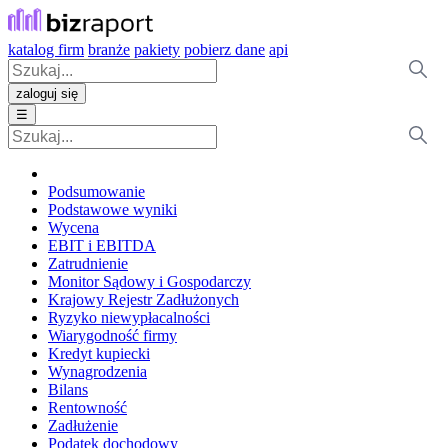
katalog firm
branże
pakiety
pobierz dane
api
zaloguj się
☰
Podsumowanie
Podstawowe wyniki
Wycena
EBIT i EBITDA
Zatrudnienie
Monitor Sądowy i Gospodarczy
Krajowy Rejestr Zadłużonych
Ryzyko niewypłacalności
Wiarygodność firmy
Kredyt kupiecki
Wynagrodzenia
Bilans
Rentowność
Zadłużenie
Podatek dochodowy