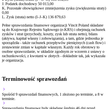
J.
Podatek dochodowy
50 013,00
K.
Pozostałe obowiązkowe zmniejszenia zysku (zwiększenia straty)
0,00
L.
Zysk (strata) netto (I–J–K)
136 879,63
Pełne sprawozdania finansowe organizacji Vincit Poland składane
są do Krajowego Rejestru Sądowego (e-KRS) i obejmują rachunek
zysków i strat (przychody, koszty, zysk lub strata netto), bilans
(aktywa, kapitał własny i zobowiązania), a tam, gdzie jednostka je
sporządziła - także rachunek przepływów pieniężnych (cash flow) i
zestawienie zmian w kapitale własnym. Każdy rok obrotowy to
osobne sprawozdanie, w układzie zgodnym ze wzorem z ustawy o
rachunkowości, z kwotami w złotych - dokładnie tak, jak wykazała
je organizacja.
Terminowość sprawozdań
Spośród 9 sprawozdań finansowych, 1 złożono po terminie, a 8 w
terminie.
Sprawozdania finansowe były składane średnio 46 dni przed