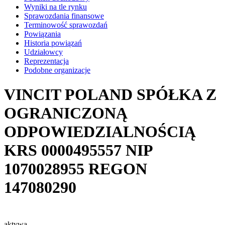
Wyniki na tle rynku
Sprawozdania finansowe
Terminowość sprawozdań
Powiązania
Historia powiązań
Udziałowcy
Reprezentacja
Podobne organizacje
VINCIT POLAND SPÓŁKA Z
OGRANICZONĄ
ODPOWIEDZIALNOŚCIĄ
KRS
0000495557
NIP
1070028955
REGON
147080290
aktywa