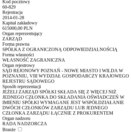
Kod pocztowy
60-829
Rejestracja
2014-01-28
Kapitał zakładowy
615000,00 PLN
Organ reprezentujący
ZARZĄD
Forma prawna
SPÓŁKA Z OGRANICZONĄ ODPOWIEDZIALNOŚCIĄ
Forma własności
WŁASNOŚĆ ZAGRANICZNA
Organ rejestrowy
SĄD REJONOWY POZNAŃ - NOWE MIASTO I WILDA W
POZNANIU, VIII WYDZIAŁ GOSPODARCZY KRAJOWEGO
REJESTRU SĄDOWEGO
Sposób reprezentacji
JEŻELI ZARZĄD SPÓŁKI SKŁADA SIĘ Z WIĘCEJ NIŻ
JEDNEGO CZŁONKA DO SKŁADANIA OŚWIADCZEŃ W
IMIENIU SPÓŁKI WYMAGANE JEST WSPÓŁDZIAŁANIE
DWÓCH CZŁONKÓW ZARZĄDU LUB JEDNEGO
CZŁONKA ZARZĄDU ŁĄCZNIE Z PROKURENTEM
Organ nadzoru
RADA NADZORCZA
Branże