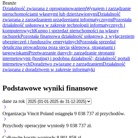
Branże
Działalność związana z oprogramowaniem
Wynajem i zarządzanie
nieruchomościami własnymi lub dzierżawionymi
Działalność
związana z zarządzaniem urządzeniami informatycznymi
Pozostała
działalność usługowa w zakresie technologii informatycznych i
komputerowych
Kupno i sprzedaż nieruchomości na własny
rachunek
Pozostała finansowa działalność usługowa, z wyłączeniem
ubezpieczeń i funduszów emerytalnych
Pozostała sprzedaż
detaliczna prowadzona poza siecią sklepową, straganami i
targowiskami
Przetwarzanie danych; zarządzanie stronami
internetowymi (hosting) i podobna działalność; działalność portali
internetowych
Doradztwo związane z zarządzaniem
Działalność
związana z doradztwem w zakresie informatyki
Podstawowe wyniki finansowe
dane za rok
Organizacja Vincit Poland osiągnęła 9 038 737 zł przychodów.
Przychody operacyjne wyniosły 9 038 737 zł.
Całkowite koszty wyniosły 8 901 858 zł.