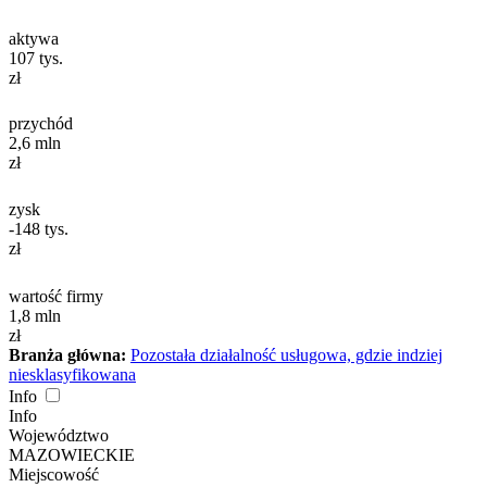
aktywa
107
tys.
zł
przychód
2,6
mln
zł
zysk
-148
tys.
zł
wartość firmy
1,8
mln
zł
Branża główna:
Pozostała działalność usługowa, gdzie indziej
niesklasyfikowana
Info
Info
Województwo
MAZOWIECKIE
Miejscowość