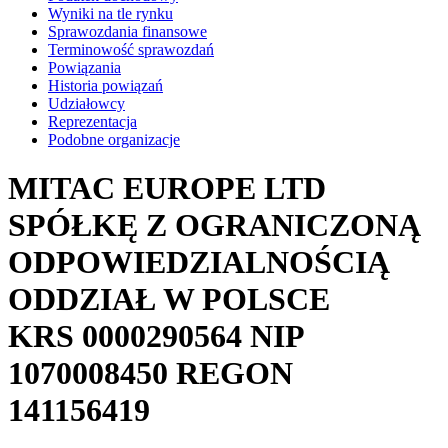
Wyniki na tle rynku
Sprawozdania finansowe
Terminowość sprawozdań
Powiązania
Historia powiązań
Udziałowcy
Reprezentacja
Podobne organizacje
MITAC EUROPE LTD
SPÓŁKĘ Z OGRANICZONĄ
ODPOWIEDZIALNOŚCIĄ
ODDZIAŁ W POLSCE
KRS
0000290564
NIP
1070008450
REGON
141156419