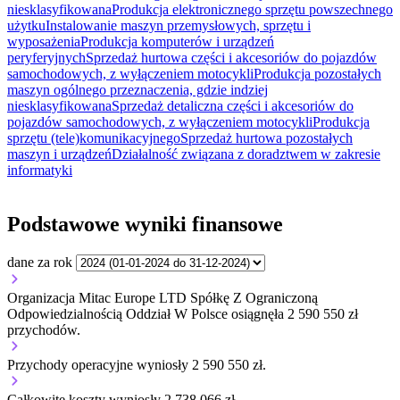
niesklasyfikowana
Produkcja elektronicznego sprzętu powszechnego
użytku
Instalowanie maszyn przemysłowych, sprzętu i
wyposażenia
Produkcja komputerów i urządzeń
peryferyjnych
Sprzedaż hurtowa części i akcesoriów do pojazdów
samochodowych, z wyłączeniem motocykli
Produkcja pozostałych
maszyn ogólnego przeznaczenia, gdzie indziej
niesklasyfikowana
Sprzedaż detaliczna części i akcesoriów do
pojazdów samochodowych, z wyłączeniem motocykli
Produkcja
sprzętu (tele)komunikacyjnego
Sprzedaż hurtowa pozostałych
maszyn i urządzeń
Działalność związana z doradztwem w zakresie
informatyki
Podstawowe wyniki finansowe
dane za rok
Organizacja Mitac Europe LTD Spółkę Z Ograniczoną
Odpowiedzialnością Oddział W Polsce osiągnęła 2 590 550 zł
przychodów.
Przychody operacyjne wyniosły 2 590 550 zł.
Całkowite koszty wyniosły 2 738 066 zł.