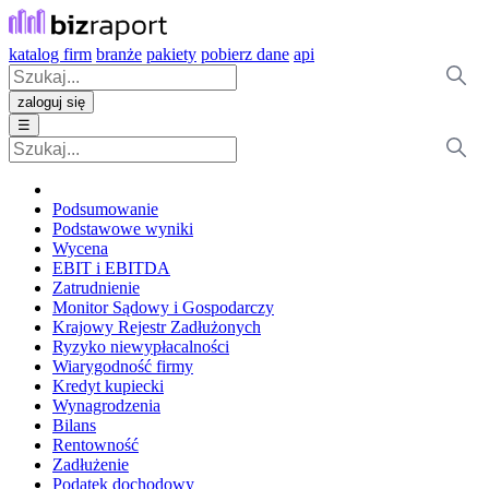
katalog firm
branże
pakiety
pobierz dane
api
zaloguj się
☰
Podsumowanie
Podstawowe wyniki
Wycena
EBIT i EBITDA
Zatrudnienie
Monitor Sądowy i Gospodarczy
Krajowy Rejestr Zadłużonych
Ryzyko niewypłacalności
Wiarygodność firmy
Kredyt kupiecki
Wynagrodzenia
Bilans
Rentowność
Zadłużenie
Podatek dochodowy