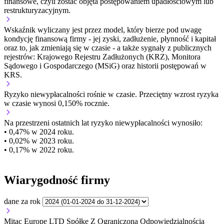
finansowe, czyli zostać objęta postępowaniem upadłościowym lub
restrukturyzacyjnym.
Wskaźnik wyliczany jest przez model, który bierze pod uwagę
kondycję finansową firmy - jej zyski, zadłużenie, płynność i kapitał
oraz to, jak zmieniają się w czasie - a także sygnały z publicznych
rejestrów: Krajowego Rejestru Zadłużonych (KRZ), Monitora
Sądowego i Gospodarczego (MSiG) oraz historii postępowań w
KRS.
Ryzyko niewypłacalności
rośnie w czasie.
Przeciętny
wzrost
ryzyka
w czasie wynosi 0,150% rocznie.
Na przestrzeni ostatnich lat ryzyko niewypłacalności wynosiło:
• 0,47% w 2024 roku.
• 0,02% w 2023 roku.
• 0,17% w 2022 roku.
Wiarygodność firmy
dane za rok
Mitac Europe LTD Spółkę Z Ograniczoną Odpowiedzialnością