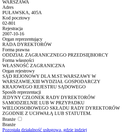
WARSZAWA
Adres
PUŁAWSKA, 405A
Kod pocztowy
02-801
Rejestracja
2007-10-16
Organ reprezentujący
RADA DYREKTORÓW
Forma prawna
ODDZIAŁ ZAGRANICZNEGO PRZEDSIĘBIORCY
Forma własności
WŁASNOŚĆ ZAGRANICZNA
Organ rejestrowy
SĄD REJONOWY DLA M.ST.WARSZAWY W
WARSZAWIE,XIII WYDZIAŁ GOSPODARCZY
KRAJOWEGO REJESTRU SĄDOWEGO
Sposób reprezentacji
JEDYNY CZŁONEK RADY DYREKTORÓW
SAMODZIELNIE LUB W PRZYPADKU
WIELOOSOBOWEGO SKŁADU RADY DYREKTORÓW
ZGODNIE Z UCHWAŁĄ LUB STATUTEM.
Branże
Branże
Pozostała działalność usługowa, gdzie indziej