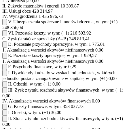
I.
Amortyzacja
0,00
II.
Zużycie materiałów i energii
10 309,87
III.
Usługi obce
428 314,97
IV.
Wynagrodzenia
1 435 976,73
V.
Ubezpieczenia społeczne i inne świadczenia, w tym:
(+1)
248 856,04
VI.
Pozostałe koszty, w tym:
(+1)
216 503,92
C.
Zysk (strata) ze sprzedaży (A–B)
248 813,41
D.
Pozostałe przychody operacyjne, w tym:
1 775,01
1.
Aktualizacja wartości aktywów niefinansowych
0,00
E.
Pozostałe koszty operacyjne, w tym:
1 929,57
1.
Aktualizacja wartości aktywów niefinansowych
0,00
F.
Przychody finansowe, w tym:
0,29
I.
Dywidendy i udziały w zyskach od jednostek, w których
jednostka posiada zaangażowanie w kapitale, w tym:
(+1)
0,00
II.
Odsetki, w tym:
(+1)
0,00
III.
Zysk z tytułu rozchodu aktywów finansowych, w tym:
(+1)
0,00
IV.
Aktualizacja wartości aktywów finansowych
0,00
G.
Koszty finansowe, w tym:
358 037,73
I.
Odsetki, w tym:
(+1)
36,00
II.
Strata z tytułu rozchodu aktywów finansowych, w tym:
(+1)
0,00