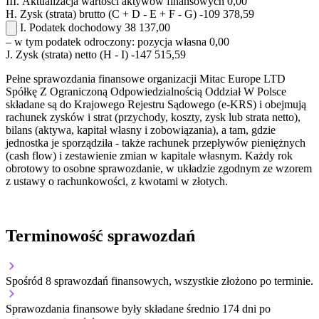
III.
Aktualizacja wartości aktywów finansowych
0,00
H.
Zysk (strata) brutto (C + D - E + F - G)
-109 378,59
I.
Podatek dochodowy
38 137,00
– w tym podatek odroczony:
pozycja własna
0,00
J.
Zysk (strata) netto (H - I)
-147 515,59
Pełne sprawozdania finansowe organizacji Mitac Europe LTD
Spółkę Z Ograniczoną Odpowiedzialnością Oddział W Polsce
składane są do Krajowego Rejestru Sądowego (e-KRS) i obejmują
rachunek zysków i strat (przychody, koszty, zysk lub strata netto),
bilans (aktywa, kapitał własny i zobowiązania), a tam, gdzie
jednostka je sporządziła - także rachunek przepływów pieniężnych
(cash flow) i zestawienie zmian w kapitale własnym. Każdy rok
obrotowy to osobne sprawozdanie, w układzie zgodnym ze wzorem
z ustawy o rachunkowości, z kwotami w złotych.
Terminowość sprawozdań
Spośród 8 sprawozdań finansowych, wszystkie złożono po terminie.
Sprawozdania finansowe były składane średnio 174 dni po