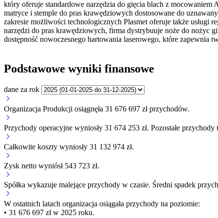
który oferuje standardowe narzędzia do gięcia blach z mocowaniem
matryce i stemple do pras krawędziowych dostosowane do uznawany
zakresie możliwości technologicznych Plasmet oferuje także usługi r
narzędzi do pras krawędziowych, firma dystrybuuje noże do nożyc g
dostępność nowoczesnego hartowania laserowego, które zapewnia twa
Podstawowe wyniki finansowe
dane za rok
Organizacja Produkcji osiągnęła 31 676 697 zł przychodów.
Przychody operacyjne wyniosły 31 674 253 zł.
Pozostałe przychody t
Całkowite koszty wyniosły 31 132 974 zł.
Zysk netto wyniósł 543 723 zł.
Spółka wykazuje
malejące
przychody w czasie.
Średni spadek przyc
W ostatnich latach organizacja osiągała przychody na poziomie:
• 31 676 697 zł w 2025 roku.