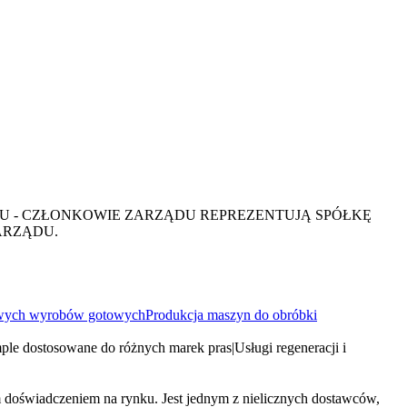
DU - CZŁONKOWIE ZARZĄDU REPREZENTUJĄ SPÓŁKĘ
ARZĄDU.
owych wyrobów gotowych
Produkcja maszyn do obróbki
mple dostosowane do różnych marek pras
|
Usługi regeneracji i
m doświadczeniem na rynku. Jest jednym z nielicznych dostawców,