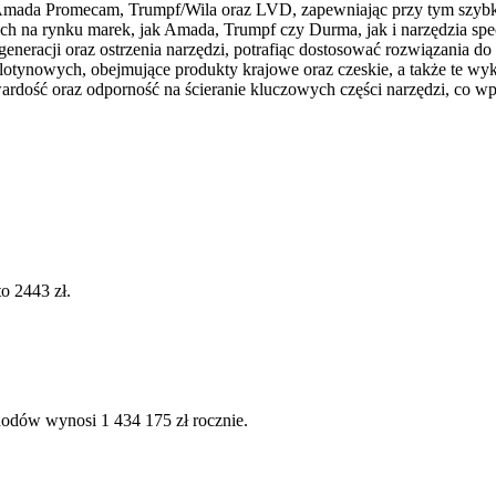
 Amada Promecam, Trumpf/Wila oraz LVD, zapewniając przy tym szybko
ch na rynku marek, jak Amada, Trumpf czy Durma, jak i narzędzia sp
egeneracji oraz ostrzenia narzędzi, potrafiąc dostosować rozwiązania
ilotynowych, obejmujące produkty krajowe oraz czeskie, a także te w
rdość oraz odporność na ścieranie kluczowych części narzędzi, co wp
o 2443 zł.
hodów wynosi 1 434 175 zł rocznie.