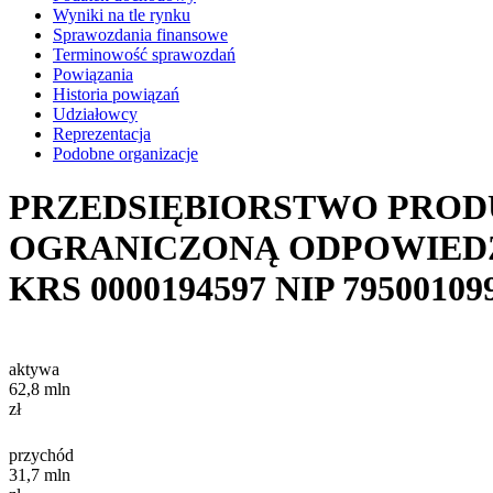
Wyniki na tle rynku
Sprawozdania finansowe
Terminowość sprawozdań
Powiązania
Historia powiązań
Udziałowcy
Reprezentacja
Podobne organizacje
PRZEDSIĘBIORSTWO PRODU
OGRANICZONĄ ODPOWIED
KRS
0000194597
NIP
79500109
aktywa
62,8
mln
zł
przychód
31,7
mln