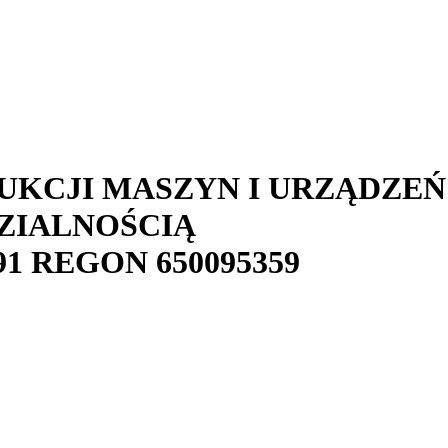
KCJI MASZYN I URZĄDZEŃ
ZIALNOŚCIĄ
91
REGON
650095359