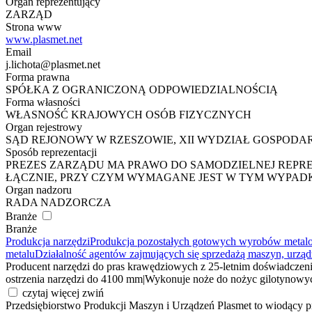
Organ reprezentujący
ZARZĄD
Strona www
www.plasmet.net
Email
j.lichota@plasmet.net
Forma prawna
SPÓŁKA Z OGRANICZONĄ ODPOWIEDZIALNOŚCIĄ
Forma własności
WŁASNOŚĆ KRAJOWYCH OSÓB FIZYCZNYCH
Organ rejestrowy
SĄD REJONOWY W RZESZOWIE, XII WYDZIAŁ GOSPOD
Sposób reprezentacji
PREZES ZARZĄDU MA PRAWO DO SAMODZIELNEJ REPREZ
ŁĄCZNIE, PRZY CZYM WYMAGANE JEST W TYM WYPAD
Organ nadzoru
RADA NADZORCZA
Branże
Branże
Produkcja narzędzi
Produkcja pozostałych gotowych wyrobów metalow
metalu
Działalność agentów zajmujących się sprzedażą maszyn, urzą
Producent narzędzi do pras krawędziowych z 25-letnim doświadczen
ostrzenia narzędzi do 4100 mm
|
Wykonuje noże do nożyc gilotynowyc
czytaj więcej
zwiń
Przedsiębiorstwo Produkcji Maszyn i Urządzeń Plasmet to wiodący p