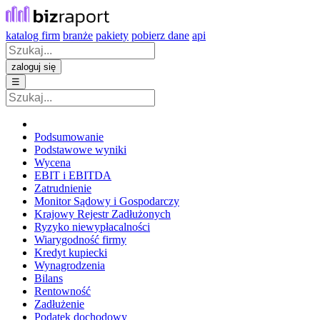
katalog firm
branże
pakiety
pobierz dane
api
zaloguj się
☰
Podsumowanie
Podstawowe wyniki
Wycena
EBIT i EBITDA
Zatrudnienie
Monitor Sądowy i Gospodarczy
Krajowy Rejestr Zadłużonych
Ryzyko niewypłacalności
Wiarygodność firmy
Kredyt kupiecki
Wynagrodzenia
Bilans
Rentowność
Zadłużenie
Podatek dochodowy