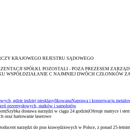
ARCZY KRAJOWEGO REJESTRU SĄDOWEGO
ENTACJI SPÓŁKI. POZOSTALI - POZA PREZESEM ZARZĄ
KU WSPÓŁDZIAŁANIE C NAJMNIEJ DWÓCH CZŁONKÓW Z
ych, gdzie indziej niesklasyfikowana
Naprawa i konserwacja metal
dzeń przemysłowych, statków i samolotów
iem
|
Szybka dostawa narzędzi w ciągu 24 godzin
|
Oferuje matryce i ste
h oraz hartowanie laserowe
roducent narzędzi do pras krawędziowych w Polsce, z ponad 25-letni