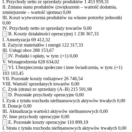
I.
Przychody netto ze sprzedaży produktów
1 453 959,31
II.
Zmiana stanu produktów (zwiększenie – wartość dodatnia,
zmniejszenie – wartość ujemna)
0,00
III.
Koszt wytworzenia produktów na własne potrzeby jednostki
0,00
IV.
Przychody netto ze sprzedaży towarów
0,00
B.
Koszty działalności operacyjnej
1 238 367,33
I.
Amortyzacja
69 412,32
II.
Zużycie materiałów i energii
122 317,33
III.
Usługi obce
288 153,67
IV.
Podatki i opłaty, w tym:
(+1)
0,00
V.
Wynagrodzenia
628 634,02
VI.
Ubezpieczenia społeczne i inne świadczenia, w tym:
(+1)
103 103,45
VII.
Pozostałe koszty rodzajowe
26 746,54
VIII.
Wartość sprzedanych towarów
0,00
C.
Zysk (strata) ze sprzedaży (A–B)
215 591,98
D.
Pozostałe przychody operacyjne
0,00
I.
Zysk z tytułu rozchodu niefinansowych aktywów trwałych
0,00
II.
Dotacje
0,00
III.
Aktualizacja wartości aktywów niefinansowych
0,00
IV.
Inne przychody operacyjne
0,00
E.
Pozostałe koszty operacyjne
110 899,19
I.
Strata z tytułu rozchodu niefinansowych aktywów trwałych
0,00