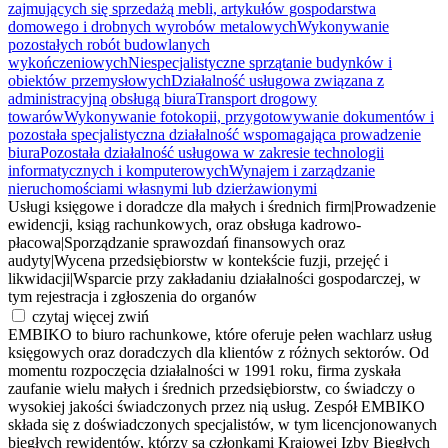
zajmujących się sprzedażą mebli, artykułów gospodarstwa
domowego i drobnych wyrobów metalowych
Wykonywanie
pozostałych robót budowlanych
wykończeniowych
Niespecjalistyczne sprzątanie budynków i
obiektów przemysłowych
Działalność usługowa związana z
administracyjną obsługą biura
Transport drogowy
towarów
Wykonywanie fotokopii, przygotowywanie dokumentów i
pozostała specjalistyczna działalność wspomagająca prowadzenie
biura
Pozostała działalność usługowa w zakresie technologii
informatycznych i komputerowych
Wynajem i zarządzanie
nieruchomościami własnymi lub dzierżawionymi
Usługi księgowe i doradcze dla małych i średnich firm
|
Prowadzenie
ewidencji, ksiąg rachunkowych, oraz obsługa kadrowo-
płacowa
|
Sporządzanie sprawozdań finansowych oraz
audyty
|
Wycena przedsiębiorstw w kontekście fuzji, przejęć i
likwidacji
|
Wsparcie przy zakładaniu działalności gospodarczej, w
tym rejestracja i zgłoszenia do organów
czytaj więcej
zwiń
EMBIKO to biuro rachunkowe, które oferuje pełen wachlarz usług
księgowych oraz doradczych dla klientów z różnych sektorów. Od
momentu rozpoczęcia działalności w 1991 roku, firma zyskała
zaufanie wielu małych i średnich przedsiębiorstw, co świadczy o
wysokiej jakości świadczonych przez nią usług. Zespół EMBIKO
składa się z doświadczonych specjalistów, w tym licencjonowanych
biegłych rewidentów, którzy są członkami Krajowej Izby Biegłych