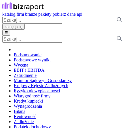
katalog firm
branże
pakiety
pobierz dane
api
zaloguj się
☰
Podsumowanie
Podstawowe wyniki
Wycena
EBIT i EBITDA
Zatrudnienie
Monitor Sądowy i Gospodarczy
Krajowy Rejestr Zadłużonych
Ryzyko niewypłacalności
Wiarygodność firmy
Kredyt kupiecki
Wynagrodzenia
Bilans
Rentowność
Zadłużenie
Podatek dochodowy