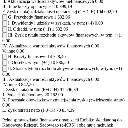
II.
Aktualizacja wartości aktywów niefinansowych
0,00
III.
Inne koszty operacyjne
110 899,19
F.
Zysk (strata) z działalności operacyjnej (C+D–E)
104 692,79
G.
Przychody finansowe
1 632,06
I.
Dywidendy i udziały w zyskach, w tym:
(+4)
0,00
II.
Odsetki, w tym:
(+1)
1 632,06
III.
Zysk z tytułu rozchodu aktywów finansowych, w tym:
(+1)
0,00
IV.
Aktualizacja wartości aktywów finansowych
0,00
V.
inne
0,00
H.
Koszty finansowe
14 728,46
I.
Odsetki, w tym:
(+1)
10 886,20
II.
Strata z tytułu rozchodu aktywów finansowych, w tym:
(+1)
0,00
III.
Aktualizacja wartości aktywów finansowych
0,00
IV.
inne
3 842,26
I.
Zysk (strata) brutto (F+G–H)
91 596,39
J.
Podatek dochodowy
20 762,00
K.
Pozostałe obowiązkowe zmniejszenia zysku (zwiększenia straty)
0,00
L.
Zysk (strata) netto (I–J–K)
70 834,39
Pełne sprawozdania finansowe organizacji Embiko składane są do
Krajowego Rejestru Sądowego (e-KRS) i obejmują rachunek