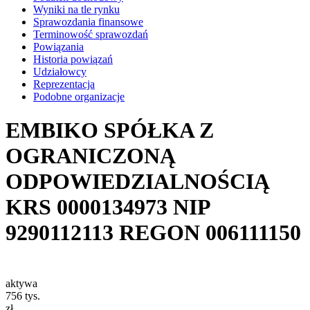
Wyniki na tle rynku
Sprawozdania finansowe
Terminowość sprawozdań
Powiązania
Historia powiązań
Udziałowcy
Reprezentacja
Podobne organizacje
EMBIKO SPÓŁKA Z
OGRANICZONĄ
ODPOWIEDZIALNOŚCIĄ
KRS
0000134973
NIP
9290112113
REGON
006111150
aktywa
756
tys.
zł