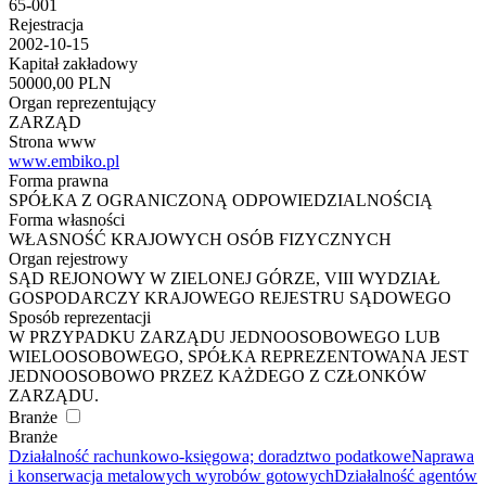
65-001
Rejestracja
2002-10-15
Kapitał zakładowy
50000,00 PLN
Organ reprezentujący
ZARZĄD
Strona www
www.embiko.pl
Forma prawna
SPÓŁKA Z OGRANICZONĄ ODPOWIEDZIALNOŚCIĄ
Forma własności
WŁASNOŚĆ KRAJOWYCH OSÓB FIZYCZNYCH
Organ rejestrowy
SĄD REJONOWY W ZIELONEJ GÓRZE, VIII WYDZIAŁ
GOSPODARCZY KRAJOWEGO REJESTRU SĄDOWEGO
Sposób reprezentacji
W PRZYPADKU ZARZĄDU JEDNOOSOBOWEGO LUB
WIELOOSOBOWEGO, SPÓŁKA REPREZENTOWANA JEST
JEDNOOSOBOWO PRZEZ KAŻDEGO Z CZŁONKÓW
ZARZĄDU.
Branże
Branże
Działalność rachunkowo-księgowa; doradztwo podatkowe
Naprawa
i konserwacja metalowych wyrobów gotowych
Działalność agentów