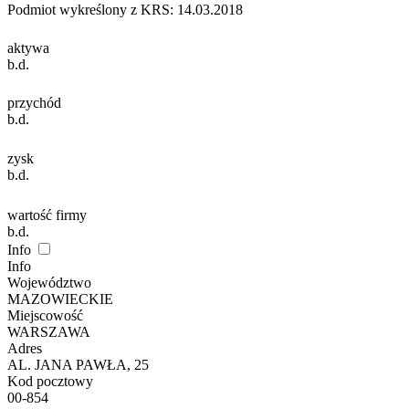
Podmiot wykreślony z KRS: 14.03.2018
aktywa
b.d.
przychód
b.d.
zysk
b.d.
wartość firmy
b.d.
Info
Info
Województwo
MAZOWIECKIE
Miejscowość
WARSZAWA
Adres
AL. JANA PAWŁA, 25
Kod pocztowy
00-854