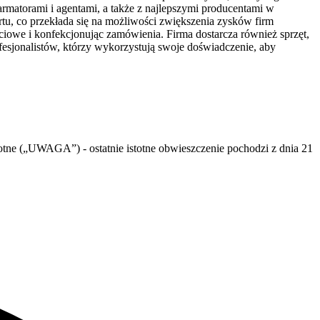
rmatorami i agentami, a także z najlepszymi producentami w
u, co przekłada się na możliwości zwiększenia zysków firm
ciowe i konfekcjonując zamówienia. Firma dostarcza również sprzęt,
fesjonalistów, którzy wykorzystują swoje doświadczenie, aby
stotne („UWAGA”)
- ostatnie istotne obwieszczenie pochodzi z dnia
21