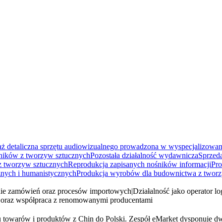
aż detaliczna sprzętu audiowizualnego prowadzona w wyspecjalizowa
owników z tworzyw sztucznych
Pozostała działalność wydawnicza
Sprzed
z tworzyw sztucznych
Reprodukcja zapisanych nośników informacji
Pro
znych i humanistycznych
Produkcja wyrobów dla budownictwa z tworz
e zamówień oraz procesów importowych
|
Działalność jako operator 
y oraz współpraca z renomowanymi producentami
tu towarów i produktów z Chin do Polski. Zespół eMarket dysponuje d