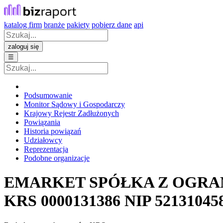
katalog firm
branże
pakiety
pobierz dane
api
zaloguj się
☰
Podsumowanie
Monitor Sądowy i Gospodarczy
Krajowy Rejestr Zadłużonych
Powiązania
Historia powiązań
Udziałowcy
Reprezentacja
Podobne organizacje
EMARKET SPÓŁKA Z OGRA
KRS
0000131386
NIP
52131045