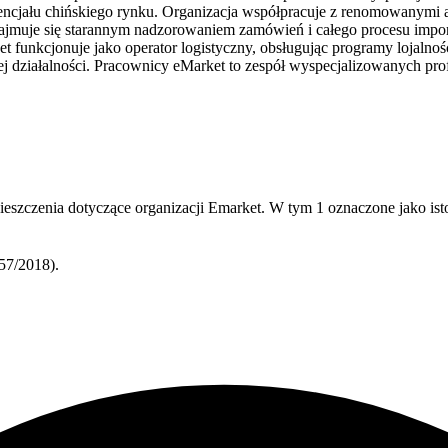
encjału chińskiego rynku. Organizacja współpracuje z renomowanymi a
jmuje się starannym nadzorowaniem zamówień i całego procesu import
 funkcjonuje jako operator logistyczny, obsługując programy lojalnoś
ej działalności. Pracownicy eMarket to zespół wyspecjalizowanych pro
eszczenia dotyczące organizacji Emarket.
W tym
1
oznaczone jako i
57/2018).