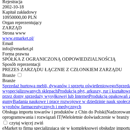
Rejestracja
2002-10-18
Kapitał zakładowy
10950000,00 PLN
Organ reprezentujący
ZARZĄD
Strona www
www.emarket.pl/
Email
info@emarket.pl
Forma prawna
SPÓŁKA Z OGRANICZONĄ ODPOWIEDZIALNOŚCIĄ
Sposób reprezentacji
PREZES ZARZĄDU ŁĄCZNIE Z CZŁONKIEM ZARZĄDU
Branże
Branże
Sprzedaż hurtowa mebli, dywanów i sprzętu oświetleniowego
Sprzed
wyspecjalizowanych sklepach
Produkcja płyt, arkuszy, rur i kształt
przez domy sprzedaży wysyłkowej lub Internet
Produkcja opakowań 
gumy
Badania naukowe i prace rozwojowe w dziedzinie nauk społec
wyrobów farmaceutycznych i medycznych
Obsługa importu towarów i produktów z Chin do Polski
|
Nadzorowani
oprogramowania i rozwiązań IT
|
Wieloletnie doświadczenie w branż
czytaj więcej
zwiń
eMarket to firma specjalizująca się w kompleksowej obsłudze impor