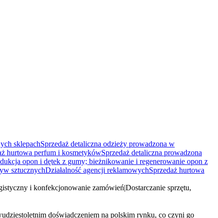
nych sklepach
Sprzedaż detaliczna odzieży prowadzona w
aż hurtowa perfum i kosmetyków
Sprzedaż detaliczna prowadzona
dukcja opon i dętek z gumy; bieżnikowanie i regenerowanie opon z
yw sztucznych
Działalność agencji reklamowych
Sprzedaż hurtowa
logistyczny i konfekcjonowanie zamówień
|
Dostarczanie sprzętu,
wudziestoletnim doświadczeniem na polskim rynku, co czyni go