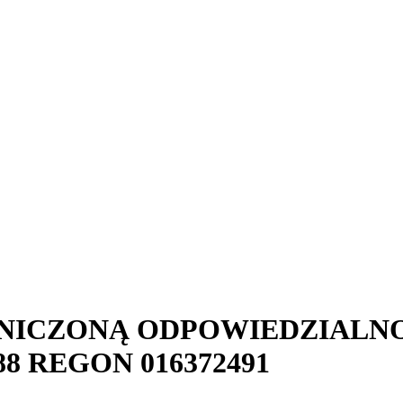
NICZONĄ ODPOWIEDZIALN
88
REGON
016372491