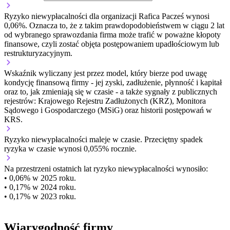
Ryzyko niewypłacalności dla organizacji Rafica Pacześ wynosi
0,06%. Oznacza to, że z takim prawdopodobieństwem w ciągu 2 lat
od wybranego sprawozdania firma może trafić w poważne kłopoty
finansowe, czyli zostać objęta postępowaniem upadłościowym lub
restrukturyzacyjnym.
Wskaźnik wyliczany jest przez model, który bierze pod uwagę
kondycję finansową firmy - jej zyski, zadłużenie, płynność i kapitał
oraz to, jak zmieniają się w czasie - a także sygnały z publicznych
rejestrów: Krajowego Rejestru Zadłużonych (KRZ), Monitora
Sądowego i Gospodarczego (MSiG) oraz historii postępowań w
KRS.
Ryzyko niewypłacalności
maleje w czasie.
Przeciętny
spadek
ryzyka w czasie wynosi 0,055% rocznie.
Na przestrzeni ostatnich lat ryzyko niewypłacalności wynosiło:
• 0,06% w 2025 roku.
• 0,17% w 2024 roku.
• 0,17% w 2023 roku.
Wiarygodność firmy