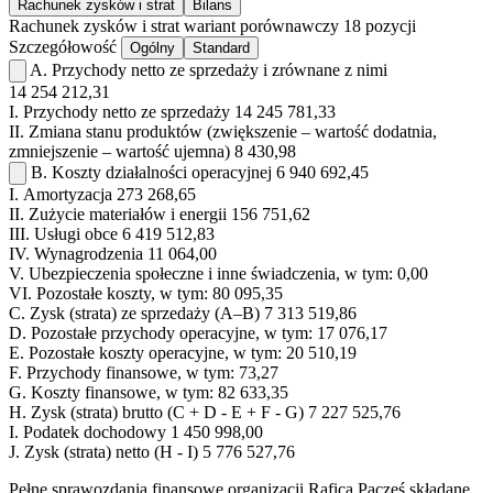
Rachunek zysków i strat
Bilans
Rachunek zysków i strat
wariant porównawczy
18 pozycji
Szczegółowość
Ogólny
Standard
A.
Przychody netto ze sprzedaży i zrównane z nimi
14 254 212,31
I.
Przychody netto ze sprzedaży
14 245 781,33
II.
Zmiana stanu produktów (zwiększenie – wartość dodatnia,
zmniejszenie – wartość ujemna)
8 430,98
B.
Koszty działalności operacyjnej
6 940 692,45
I.
Amortyzacja
273 268,65
II.
Zużycie materiałów i energii
156 751,62
III.
Usługi obce
6 419 512,83
IV.
Wynagrodzenia
11 064,00
V.
Ubezpieczenia społeczne i inne świadczenia, w tym:
0,00
VI.
Pozostałe koszty, w tym:
80 095,35
C.
Zysk (strata) ze sprzedaży (A–B)
7 313 519,86
D.
Pozostałe przychody operacyjne, w tym:
17 076,17
E.
Pozostałe koszty operacyjne, w tym:
20 510,19
F.
Przychody finansowe, w tym:
73,27
G.
Koszty finansowe, w tym:
82 633,35
H.
Zysk (strata) brutto (C + D - E + F - G)
7 227 525,76
I.
Podatek dochodowy
1 450 998,00
J.
Zysk (strata) netto (H - I)
5 776 527,76
Pełne sprawozdania finansowe organizacji Rafica Pacześ składane