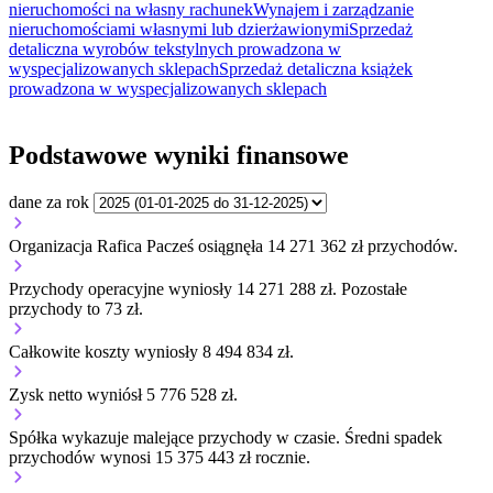
nieruchomości na własny rachunek
Wynajem i zarządzanie
nieruchomościami własnymi lub dzierżawionymi
Sprzedaż
detaliczna wyrobów tekstylnych prowadzona w
wyspecjalizowanych sklepach
Sprzedaż detaliczna książek
prowadzona w wyspecjalizowanych sklepach
Podstawowe wyniki finansowe
dane za rok
Organizacja Rafica Pacześ osiągnęła 14 271 362 zł przychodów.
Przychody operacyjne wyniosły 14 271 288 zł.
Pozostałe
przychody to 73 zł.
Całkowite koszty wyniosły 8 494 834 zł.
Zysk netto wyniósł 5 776 528 zł.
Spółka wykazuje
malejące
przychody w czasie.
Średni spadek
przychodów wynosi 15 375 443 zł rocznie.