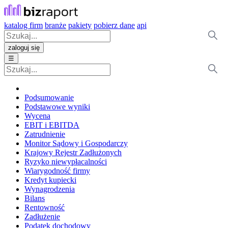
katalog firm
branże
pakiety
pobierz dane
api
zaloguj się
☰
Podsumowanie
Podstawowe wyniki
Wycena
EBIT i EBITDA
Zatrudnienie
Monitor Sądowy i Gospodarczy
Krajowy Rejestr Zadłużonych
Ryzyko niewypłacalności
Wiarygodność firmy
Kredyt kupiecki
Wynagrodzenia
Bilans
Rentowność
Zadłużenie
Podatek dochodowy