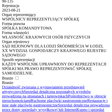
90-135
Rejestracja
2023-08-21
Organ reprezentujący
WSPÓLNICY REPREZENTUJĄCY SPÓŁKĘ
Forma prawna
SPÓŁKA KOMANDYTOWA
Forma własności
WŁASNOŚĆ KRAJOWYCH OSÓB FIZYCZNYCH
Organ rejestrowy
SĄD REJONOWY DLA ŁODZI ŚRÓDMIEŚCIA W ŁODZI,
XX WYDZIAŁ GOSPODARCZY KRAJOWEGO REJESTRU
SĄDOWEGO
Sposób reprezentacji
KAŻDY WSPÓLNIK UPRAWNIONY DO REPREZENTACJI
SPÓŁKI MA PRAWO REPREZENTOWAĆ SPÓŁKĘ
SAMODZIELNIE.
Branże
Branże
Działalność związana z wystawianiem przedstawień
artystycznych
Sprzedaż detaliczna pozostałych wyrobów
prowadzona na straganach i targowiskach
Pośrednictwo w obrocie
nieruchomościami
Ruchome placówki gastronomiczne
Restauracje i
inne stałe placówki gastronomiczne
Sprzedaż detaliczna prowadzona
przez domy sprzedaży wysyłkowej lub Internet
Kupno i sprzedaż