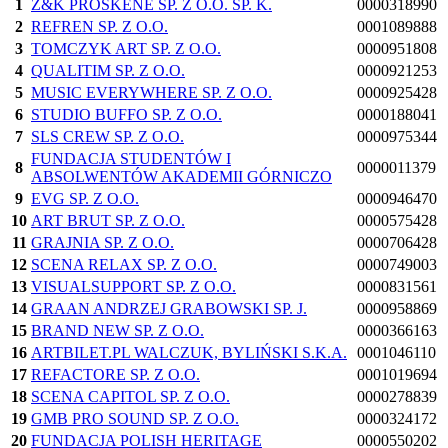
1
Ż&K PROSKENE SP. Z O.O. SP. K.
0000318990
2
REFREN SP. Z O.O.
0001089888
3
TOMCZYK ART SP. Z O.O.
0000951808
4
QUALITIM SP. Z O.O.
0000921253
5
MUSIC EVERYWHERE SP. Z O.O.
0000925428
6
STUDIO BUFFO SP. Z O.O.
0000188041
7
SLS CREW SP. Z O.O.
0000975344
FUNDACJA STUDENTÓW I
8
0000011379
ABSOLWENTÓW AKADEMII GÓRNICZO
9
EVG SP. Z O.O.
0000946470
10
ART BRUT SP. Z O.O.
0000575428
11
GRAJNIA SP. Z O.O.
0000706428
12
SCENA RELAX SP. Z O.O.
0000749003
13
VISUALSUPPORT SP. Z O.O.
0000831561
14
GRAAN ANDRZEJ GRABOWSKI SP. J.
0000958869
15
BRAND NEW SP. Z O.O.
0000366163
16
ARTBILET.PL WALCZUK, BYLIŃSKI S.K.A.
0001046110
17
REFACTORE SP. Z O.O.
0001019694
18
SCENA CAPITOL SP. Z O.O.
0000278839
19
GMB PRO SOUND SP. Z O.O.
0000324172
20
FUNDACJA POLISH HERITAGE
0000550202