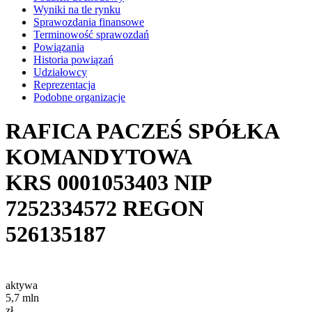
Wyniki na tle rynku
Sprawozdania finansowe
Terminowość sprawozdań
Powiązania
Historia powiązań
Udziałowcy
Reprezentacja
Podobne organizacje
RAFICA PACZEŚ SPÓŁKA
KOMANDYTOWA
KRS
0001053403
NIP
7252334572
REGON
526135187
aktywa
5,7
mln
zł