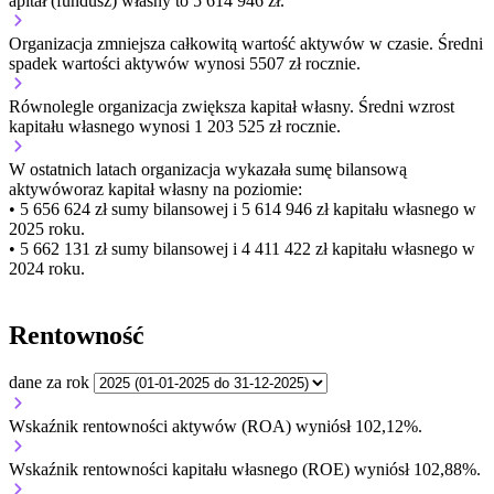
apitał (fundusz) własny to 5 614 946 zł.
Organizacja
zmniejsza
całkowitą wartość aktywów w czasie.
Średni
spadek wartości aktywów wynosi 5507 zł rocznie.
Równolegle organizacja
zwiększa
kapitał własny.
Średni wzrost
kapitału własnego wynosi 1 203 525 zł rocznie.
W ostatnich latach organizacja wykazała sumę bilansową
aktywów
oraz kapitał własny
na poziomie:
• 5 656 624 zł
sumy bilansowej i 5 614 946 zł kapitału własnego
w
2025 roku.
• 5 662 131 zł
sumy bilansowej i 4 411 422 zł kapitału własnego
w
2024 roku.
Rentowność
dane za rok
Wskaźnik rentowności aktywów (ROA) wyniósł 102,12%.
Wskaźnik rentowności kapitału własnego (ROE) wyniósł 102,88%.